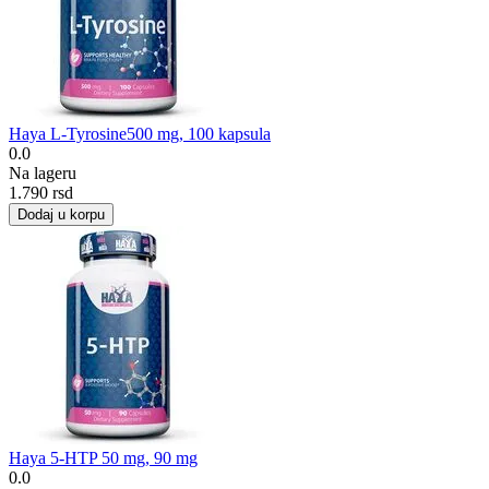
Haya L-Tyrosine500 mg, 100 kapsula
0.0
Na lageru
1.790
rsd
Dodaj u korpu
Haya 5-HTP 50 mg, 90 mg
0.0