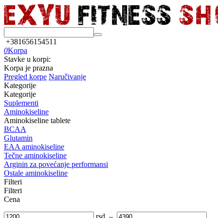
+381656154511
0
Korpa
Stavke u korpi:
Korpa je prazna
Pregled korpe
Naručivanje
Kategorije
Kategorije
Suplementi
Aminokiseline
Aminokiseline tablete
BCAA
Glutamin
EAA aminokiseline
Tečne aminokiseline
Arginin za povećanje performansi
Ostale aminokiseline
Filteri
Filteri
Cena
rsd
–