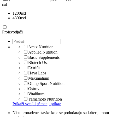
rsd
1200
rsd
4390
rsd
Proizvodjači
Amix Nutrition
Applied Nutrition
Basic Supplements
Biotech Usa
Extrifit
Haya Labs
Maximalium
Olimp Sport Nutrition
Ostrovit
Vitalikum
Yamamoto Nutrition
Prikaži sve (11)
Smanji prikaz
Nisu pronađene stavke koje se podudaraju sa kriterijumom