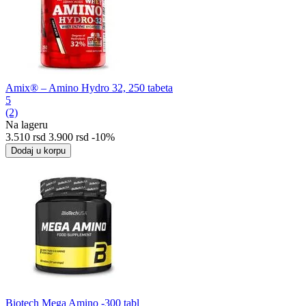
Amix® – Amino Hydro 32, 250 tabeta
5
(2)
Na lageru
3.510
rsd
3.900
rsd
-10%
Dodaj u korpu
Biotech Mega Amino -300 tabl