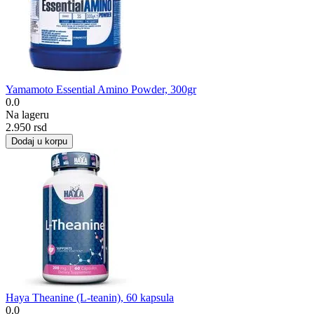
Yamamoto Essential Amino Powder, 300gr
0.0
Na lageru
2.950
rsd
Dodaj u korpu
Haya Theanine (L-teanin), 60 kapsula
0.0