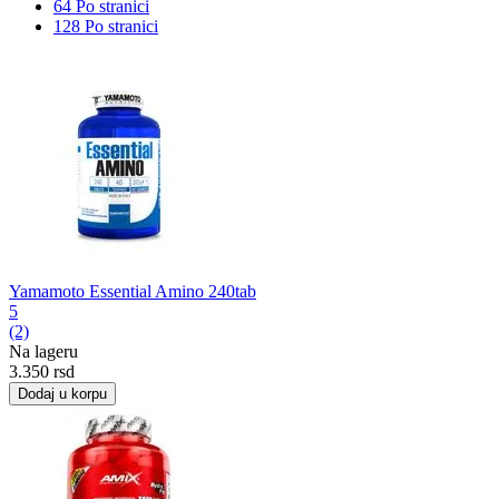
64 Po stranici
128 Po stranici
Yamamoto Essential Amino 240tab
5
(2)
Na lageru
3.350
rsd
Dodaj u korpu