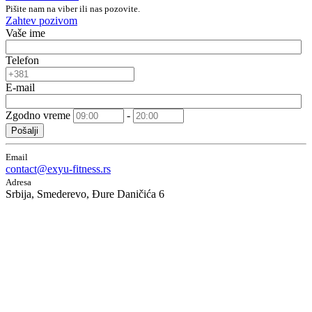
Pišite nam na viber ili nas pozovite.
Zahtev pozivom
Vaše ime
Telefon
E-mail
Zgodno vreme
-
Pošalji
Email
contact@exyu-fitness.rs
Adresa
Srbija, Smederevo, Đure Daničića 6