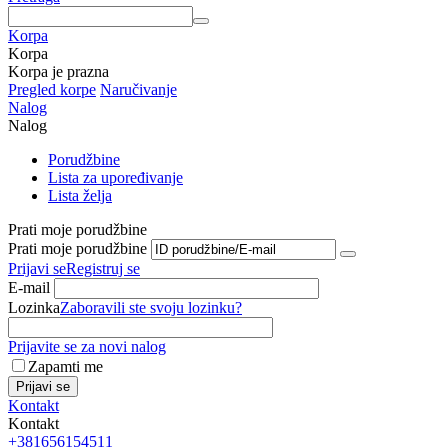
Korpa
Korpa
Korpa je prazna
Pregled korpe
Naručivanje
Nalog
Nalog
Porudžbine
Lista za upoređivanje
Lista želja
Prati moje porudžbine
Prati moje porudžbine
Prijavi se
Registruj se
E-mail
Lozinka
Zaboravili ste svoju lozinku?
Prijavite se za novi nalog
Zapamti me
Prijavi se
Kontakt
Kontakt
+381656154511