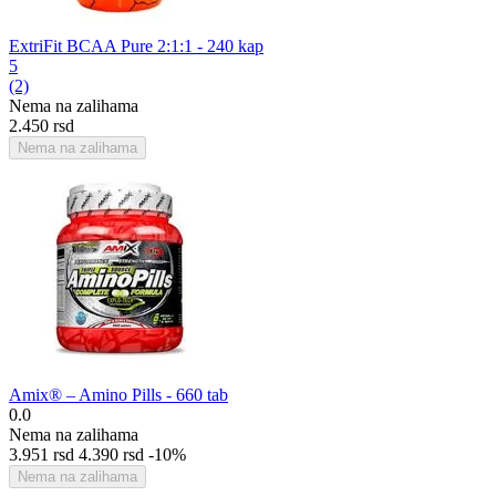
ExtriFit BCAA Pure 2:1:1 - 240 kap
5
(2)
Nema na zalihama
2.450
rsd
Nema na zalihama
Amix® – Amino Pills - 660 tab
0.0
Nema na zalihama
3.951
rsd
4.390
rsd
-10%
Nema na zalihama