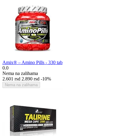
Amix® – Amino Pills - 330 tab
0.0
Nema na zalihama
2.601
rsd
2.890
rsd
-10%
Nema na zalihama