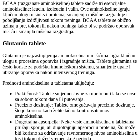
BCAA (razgranate aminokiseline) tablete sadrže tri esencijalne
aminokiseline: leucin, izoleucin i valin. Ove aminokiseline igraju
ključnu ulogu u sintezi proteina, smanjenju mišićne razgradnje i
poboljšanju izdržljivosti tokom treninga. BCAA tablete se obično
uzimaju pre, tokom ili nakon treninga kako bi se podržao oporavak
mišića i smanjila mišićna razgradnja.
Glutamin tablete
Glutamin je najzastupljenija aminokiselina u mišićima i igra ključnu
ulogu u procesima oporavka i izgradnje mišića. Tablete glutamina se
često koriste za podršku imunološkom sistemu, smanjenje upale i
ubrzanje oporavka nakon intenzivnog treninga.
Prednosti aminokiselina u tabletama uključuju:
Praktičnost: Tablete su jednostavne za upotrebu i lako se nose
sa sobom tokom dana ili putovanja.
Precizno doziranje: Tablete omogućavaju precizno doziranje,
što je korisno kada želite tačno kontrolisati unos
aminokiselina.
Dugotrajna apsorpcija: Neke vrste aminokiselina u tabletama
pružaju sporiju, ali dugotrajniju apsorpciju proteina, što može
biti korisno za održavanje ravnomernog nivoa aminokiselina u
krvi tokom dužeg vremenskog perioda.