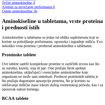
Tečne aminokiseline
4
Arginin za povećanje performansi
6
Ostale aminokiseline
36
Aminokiseline u tabletama, vrste proteina
i prednosti istih
Aminokiseline u tabletama su jedan od oblika suplemenata koji se
koriste za poboljšanje performansi, oporavka i izgradnje mišića. Evo
nekoliko vrsta proteina i prednosti aminokiselina u tabletama:
Proteinske tablete
Ove tablete sadrže kompleksne proteine iz različitih izvora kao što
su surutka, kazein, soja ili jaje. One pružaju širok spektar
aminokiselina, uključujući i esencijalne aminokiseline koje
organizam ne može sam sintetisati. Prednost proteinskih tableta je
što pružaju dugotrajnu apsorpciju proteina, što je korisno za
održavanje mišićne mase tokom dužeg vremenskog perioda, kao i za
oporavak nakon treninga.
BCAA tablete