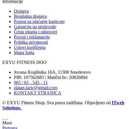
Informacije
Dostava
Besplatna dostava
Popust za plaćanje karticom
Garancija na proizvode
Česta pitanja i odgovori
Povrat i reklamacije
Politika privatnosti
Uslovi korišćenja
Mapa Sajta
EXYU FITNESS DOO
Jovana Krajišnika 16A, 11300 Smederevo
PIB: 107562683 | Matični br.: 20826894
065 / 61 - 545 - 11
zlatan.lazic@gmail.com
KONTAKT STRANICA
© EXYU Fitness Shop. Sva prava zadržana. Objavljeno od
ITweb
Solutions.
Meni
Pretraga