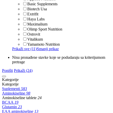
Basic Supplements
Biotech Usa
Extrifit
Haya Labs
Maximalium
Olimp Sport Nutrition
Ostrovit
Vitalikum
Yamamoto Nutrition
Prikaži sve (11)
Smanji prikaz
Nisu pronađene stavke koje se podudaraju sa kriterijumom
pretrage
Poništi
Prikaži (24)
Kategorije
Kategorije
Suplementi
583
Aminokiseline
98
Aminokiseline tablete
24
BCAA
19
Glutamin
23
EAA aminokiseline
13