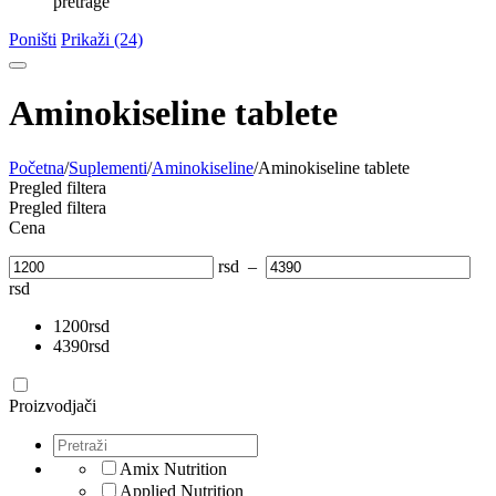
pretrage
Poništi
Prikaži (24)
Aminokiseline tablete
Početna
/
Suplementi
/
Aminokiseline
/
Aminokiseline tablete
Pregled filtera
Pregled filtera
Cena
rsd
–
rsd
1200
rsd
4390
rsd
Proizvodjači
Amix Nutrition
Applied Nutrition