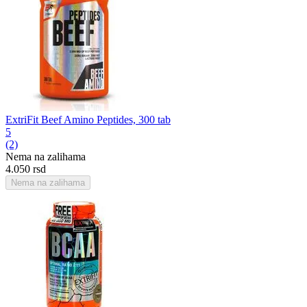
ExtriFit Beef Amino Peptides, 300 tab
5
(2)
Nema na zalihama
4.050
rsd
Nema na zalihama