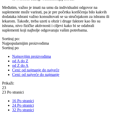
Međutim, važno je imati na umu da individualni odgovor na
suplemente može varirati, pa je pre početka korišćenja bilo kakvih
dodataka ishrani važno konsultovati se sa stručnjakom za ishranu ili
lekarom. Takođe, treba uzeti u obzir i druge faktore kao što su
ishrana, nivo fizičke aktivnosti i ciljevi kako bi se odabrali
suplementi koji najbolje odgovaraju vašim potrebama.
Sortiraj po:
Najpopularnijim proizvodima
Sortiraj po
Najnovijim proizvodima
od A do Z
od Z do A
Ceni: od najmanje do najveće
Ceni: od najveće do najmanje
Prikaži:
23
23 Po stranici
16 Po stranici
24 Po stranici
32 Po stranici