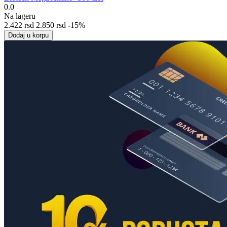
0.0
Na lageru
2.422
rsd
2.850
rsd
-15%
Dodaj u korpu