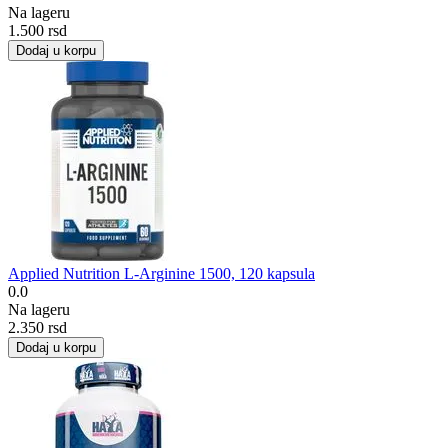
Na lageru
1.500
rsd
Dodaj u korpu
Applied Nutrition L-Arginine 1500, 120 kapsula
0.0
Na lageru
2.350
rsd
Dodaj u korpu