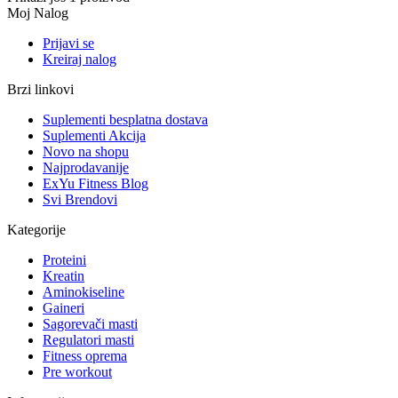
Moj Nalog
Prijavi se
Kreiraj nalog
Brzi linkovi
Suplementi besplatna dostava
Suplementi Akcija
Novo na shopu
Najprodavanije
ExYu Fitness Blog
Svi Brendovi
Kategorije
Proteini
Kreatin
Aminokiseline
Gaineri
Sagorevači masti
Regulatori masti
Fitness oprema
Pre workout