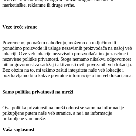
marketinške, reklamne ili druge svrhe.
Veze treće strane
Povremeno, po našem nahođenju, možemo da uključimo ili
ponudimo proizvode ili usluge nezavisnih proizvođača na našoj veb
lokaciji. Ove veb lokacije nezavisnih proizvođača imaju zasebne i
nezavisne politike privatnosti. Stoga nemamo nikakvu odgovornost
niti odgovornost za sadržaj i aktivnosti ovih povezanih veb lokacija.
Bez obzira na to, mi težimo zaštiti integriteta naše veb lokacije i
pozdravljamo bilo kakve povratne informacije o tim veb lokacijama.
Samo politika privatnosti na mreži
Ova politika privatnosti na mreži odnosi se samo na informacije
prikupljene putem naše veb stranice, a ne i na informacije
prikupljene van mreže.
Vaša saglasnost