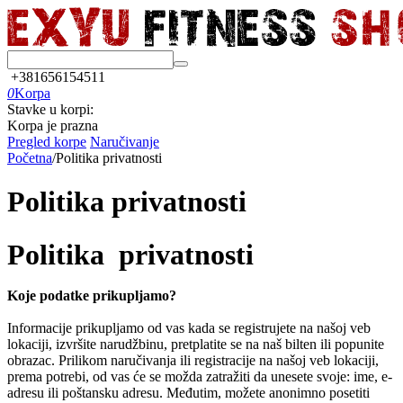
+381656154511
0
Korpa
Stavke u korpi:
Korpa je prazna
Pregled korpe
Naručivanje
Početna
/
Politika privatnosti
Politika privatnosti
Politika privatnosti
Koje podatke prikupljamo?
Informacije prikupljamo od vas kada se registrujete na našoj veb
lokaciji, izvršite narudžbinu, pretplatite se na naš bilten ili popunite
obrazac. Prilikom naručivanja ili registracije na našoj veb lokaciji,
prema potrebi, od vas će se možda zatražiti da unesete svoje: ime, e-
adresu ili poštansku adresu. Međutim, možete anonimno posetiti