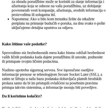
za obradu porudžbine može se koristiti za slanje informacija i
ažuriranja koja se odnose na vašu porudžbinu, uz dobijanje
povremenih vesti kompanije, ažuriranja, srodnih informacija o
proizvodima ili uslugama itd.
Napomena: Ako u bilo kom trenutku želite da otkažete
pretplatu na primanje budućih e-poruka, na dnu svake e-pošte
uključujemo detaljna uputstva za odjavu.
Kako štitimo vaše podatke?
Sprovodimo niz bezbednosnih mera kako bismo održali bezbednost
vaših ličnih podataka kada dajete porudžbinu ili unosite, podnosite
ili pristupate svojim ličnim podacima.
Nudimo upotrebu sigurnog servera. Sve isporučene osetljive
informacije prenose se tehnologijom Secure Socket Laier (SSL), a
zatim se šifruju u našu bazu podataka dobavljača platnih brodskih
prolaza samo da bi im pristupili ovlašćeni sa posebnim pravima
pristupa takvim sistemima, a informacije moraju biti poverljive.
Da li koristimo kolačiće?