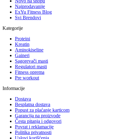
Novo na shopu
Najprodavanije
ExYu Fitness Blog
Svi Brendovi
Kategorije
Proteini
Kreatin
Aminokiseline
Gaineri
Sagorevači masti
Regulatori masti
Fitness oprema
Pre workout
Informacije
Dostava
Besplatna dostava
Popust za plaćanje karticom
Garancija na proizvode
Česta pitanja i odgovori
Povrat i reklamacije
Politika privatnosti
Uslovi korišćenja