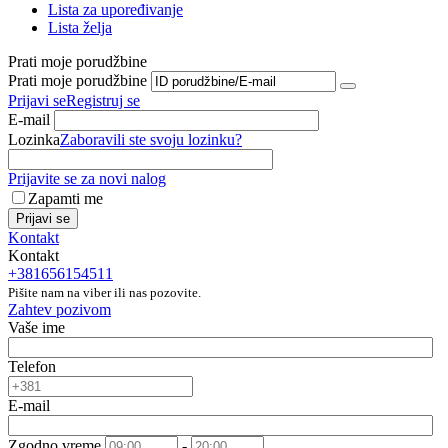
Lista za upoređivanje
Lista želja
Prati moje porudžbine
Prati moje porudžbine
Prijavi se
Registruj se
E-mail
Lozinka
Zaboravili ste svoju lozinku?
Prijavite se za novi nalog
Zapamti me
Prijavi se
Kontakt
Kontakt
+381656154511
Pišite nam na viber ili nas pozovite.
Zahtev pozivom
Vaše ime
Telefon
E-mail
Zgodno vreme
-