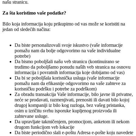
našu stranicu.
Za šta koristimo vaše podatke?
Bilo koja informacija koju prikupimo od vas može se koristiti na
jedan od sledećih načina:
Da biste personalizovali svoje iskustvo (vaše informacije
pomažu nam da bolje odgovorimo na vaše individualne
potrebe)
Da bismo poboljšali našu veb stranicu (kontinuirano se
trudimo da poboljšamo ponudu naših veb stranica na osnovu
informacija i povratnih informacija koje dobijamo od vas)
Da bi se poboljšala korisnička usluga (vaše informacije
pomažu nam da efikasnije odgovorimo na vaše zahteve za
korisničku podršku i potrebe za podrškom)
Za obradu transakcija Vaše informacije, bilo javne ili privatne,
neće se prodavati, razmenjivati, prenositi ili davati bilo kojoj
drugoj kompaniji iz bilo kog razloga, bez vašeg pristanka,
osim u izričitu svrhu isporuke kupljenog proizvoda ili
zahtevane usluge.
Da upravljate takmičenjem, promocijom, anketom ili nekom
drugom funkcijom veb lokacije
Da biste periodično slali e-poštu Adresa e-pošte koju navedete