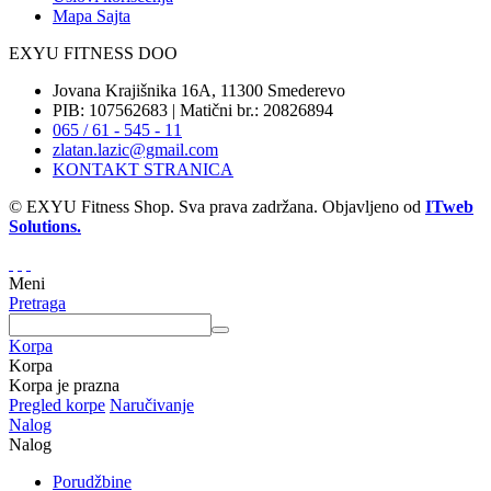
Mapa Sajta
EXYU FITNESS DOO
Jovana Krajišnika 16A, 11300 Smederevo
PIB: 107562683 | Matični br.: 20826894
065 / 61 - 545 - 11
zlatan.lazic@gmail.com
KONTAKT STRANICA
© EXYU Fitness Shop. Sva prava zadržana. Objavljeno od
ITweb
Solutions.
Meni
Pretraga
Korpa
Korpa
Korpa je prazna
Pregled korpe
Naručivanje
Nalog
Nalog
Porudžbine