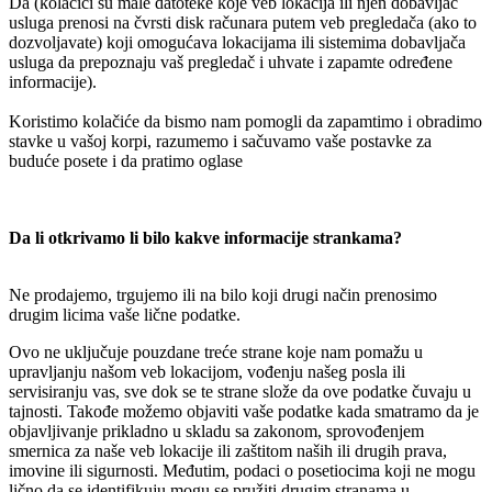
Da (kolačići su male datoteke koje veb lokacija ili njen dobavljač
usluga prenosi na čvrsti disk računara putem veb pregledača (ako to
dozvoljavate) koji omogućava lokacijama ili sistemima dobavljača
usluga da prepoznaju vaš pregledač i uhvate i zapamte određene
informacije).
Koristimo kolačiće da bismo nam pomogli da zapamtimo i obradimo
stavke u vašoj korpi, razumemo i sačuvamo vaše postavke za
buduće posete i da pratimo oglase
Da li otkrivamo li bilo kakve informacije strankama?
Ne prodajemo, trgujemo ili na bilo koji drugi način prenosimo
drugim licima vaše lične podatke.
Ovo ne uključuje pouzdane treće strane koje nam pomažu u
upravljanju našom veb lokacijom, vođenju našeg posla ili
servisiranju vas, sve dok se te strane slože da ove podatke čuvaju u
tajnosti. Takođe možemo objaviti vaše podatke kada smatramo da je
objavljivanje prikladno u skladu sa zakonom, sprovođenjem
smernica za naše veb lokacije ili zaštitom naših ili drugih prava,
imovine ili sigurnosti. Međutim, podaci o posetiocima koji ne mogu
lično da se identifikuju mogu se pružiti drugim stranama u