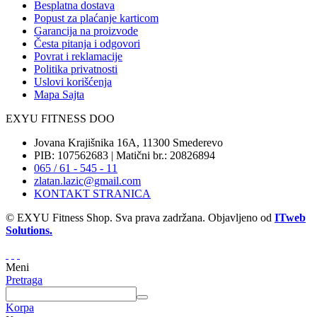
Besplatna dostava
Popust za plaćanje karticom
Garancija na proizvode
Česta pitanja i odgovori
Povrat i reklamacije
Politika privatnosti
Uslovi korišćenja
Mapa Sajta
EXYU FITNESS DOO
Jovana Krajišnika 16A, 11300 Smederevo
PIB: 107562683 | Matični br.: 20826894
065 / 61 - 545 - 11
zlatan.lazic@gmail.com
KONTAKT STRANICA
© EXYU Fitness Shop. Sva prava zadržana. Objavljeno od
ITweb
Solutions.
Meni
Pretraga
Korpa