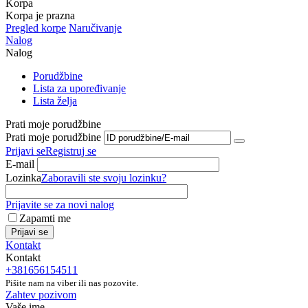
Korpa
Korpa je prazna
Pregled korpe
Naručivanje
Nalog
Nalog
Porudžbine
Lista za upoređivanje
Lista želja
Prati moje porudžbine
Prati moje porudžbine
Prijavi se
Registruj se
E-mail
Lozinka
Zaboravili ste svoju lozinku?
Prijavite se za novi nalog
Zapamti me
Prijavi se
Kontakt
Kontakt
+381656154511
Pišite nam na viber ili nas pozovite.
Zahtev pozivom
Vaše ime