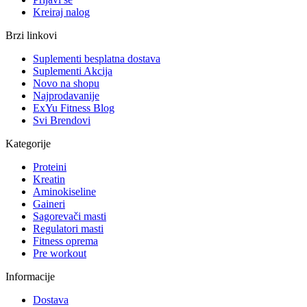
Kreiraj nalog
Brzi linkovi
Suplementi besplatna dostava
Suplementi Akcija
Novo na shopu
Najprodavanije
ExYu Fitness Blog
Svi Brendovi
Kategorije
Proteini
Kreatin
Aminokiseline
Gaineri
Sagorevači masti
Regulatori masti
Fitness oprema
Pre workout
Informacije
Dostava