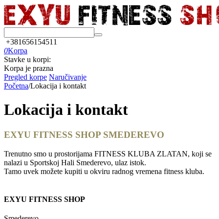
+381656154511
0
Korpa
Stavke u korpi:
Korpa je prazna
Pregled korpe
Naručivanje
Početna
/
Lokacija i kontakt
Lokacija i kontakt
EXYU FITNESS SHOP SMEDEREVO
Trenutno smo u prostorijama FITNESS KLUBA ZLATAN, koji se
nalazi u Sportskoj Hali Smederevo, ulaz istok.
Tamo uvek možete kupiti u okviru radnog vremena fitness kluba.
EXYU FITNESS SHOP
Smederevo