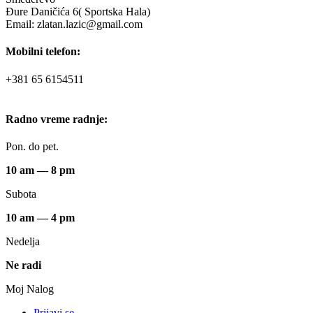
Đure Daničića 6( Sportska Hala)
Email: zlatan.lazic@gmail.com
Mobilni telefon:
+381 65 6154511
Radno vreme radnje:
Pon. do pet.
10 am — 8 pm
Subota
10 am — 4 pm
Nedelja
Ne radi
Moj Nalog
Prijavi se