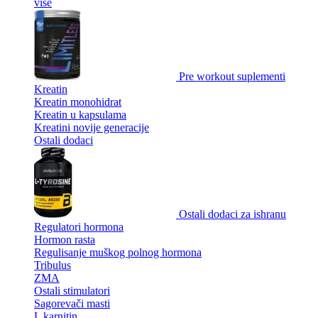
više
Pre workout suplementi
Kreatin
Kreatin monohidrat
Kreatin u kapsulama
Kreatini novije generacije
Ostali dodaci
Ostali dodaci za ishranu
Regulatori hormona
Hormon rasta
Regulisanje muškog polnog hormona
Tribulus
ZMA
Ostali stimulatori
Sagorevači masti
L karnitin