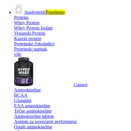
Suplementi
Popularno
Proteini
Whey Protein
Whey Protein Isolate
Veganski Protein
Kazein protein
Proteinske čokoladice
Proteinski napitak
više
Gaineri
Aminokiseline
BCAA
Glutamin
EAA aminokiseline
Tečne aminokiseline
Aminokiseline tablete
Arginin za povećanje performansi
Ostale aminokiseline