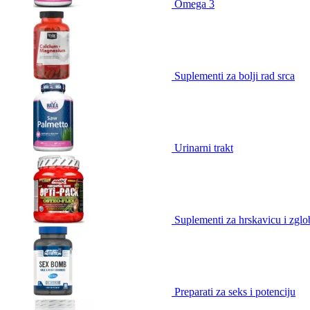
Omega 3
Suplementi za bolji rad srca
Urinarni trakt
Suplementi za hrskavicu i zgl
Preparati za seks i potenciju