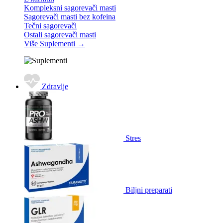
Kompleksni sagorevači masti
Sagorevači masti bez kofeina
Tečni sagorevači
Ostali sagorevači masti
Više Suplementi
→
Zdravlje
Stres
Biljni preparati