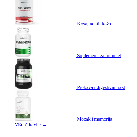
Kosa, nokti, koža
Suplementi za imunitet
Probava i digestivni trakt
Mozak i memorija
Više Zdravlje
→