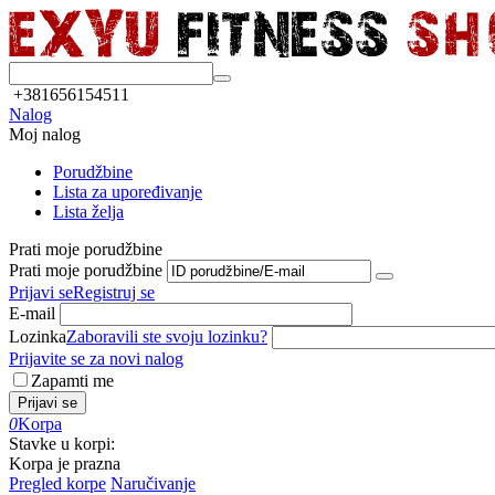
+381656154511
Nalog
Moj nalog
Porudžbine
Lista za upoređivanje
Lista želja
Prati moje porudžbine
Prati moje porudžbine
Prijavi se
Registruj se
E-mail
Lozinka
Zaboravili ste svoju lozinku?
Prijavite se za novi nalog
Zapamti me
Prijavi se
0
Korpa
Stavke u korpi:
Korpa je prazna
Pregled korpe
Naručivanje