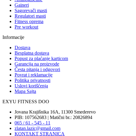
Gaineri
Sagorevači masti
Regulatori masti
Fitness oprema
Pre workout
Informacije
Dostava
Besplatna dostava
Popust za plaćanje karticom
Garancija na proizvode
Česta pitanja i odgovori
Povrat i reklamacije
Politika privatnosti
Uslovi korišćenja
Mapa Sajta
EXYU FITNESS DOO
Jovana Krajišnika 16A, 11300 Smederevo
PIB: 107562683 | Matični br.: 20826894
065 / 61 - 545 - 11
zlatan.lazic@gmail.com
KONTAKT STRANICA