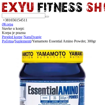
+381656154511
0
Korpa
Stavke u korpi:
Korpa je prazna
Pregled korpe
Naručivanje
Početna
/
Suplementi
/
Yamamoto Essential Amino Powder, 300gr