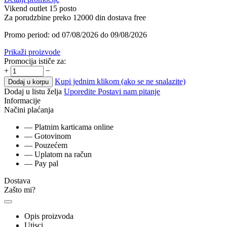
Vikend outlet 15 posto
Za porudzbine preko 12000 din dostava free
Promo period: od 07/08/2026 do 09/08/2026
Prikaži proizvode
Promocija ističe za:
+
−
Kupi jednim klikom (ako se ne snalazite)
Dodaj u korpu
Dodaj u listu želja
Uporedite
Postavi nam pitanje
Informacije
Načini plaćanja
— Platnim karticama online
— Gotovinom
— Pouzećem
— Uplatom na račun
— Pay pal
Dostava
Zašto mi?
Opis proizvoda
Utisci