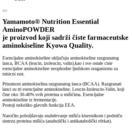
Yamamoto® Nutrition Essential
AminoPOWDER
je proizvod koji sadrži čiste farmaceutske
aminokiseline Kyowa Quality.
Esencijalne aminokiseline uključuju aminokiseline razgranatog
lanca, BCAA (leucin, izoleucin, valin),kao i sve ostale ciste
esencijalne aminokiseline neophodne ljudskom oraganizmu za
misicni rast.
Prisutnost aminokiselina razgranatog lanca (BCAA).
Razgranati
lanci su tri esencijalne aminokiseline, Leucin-Izoleucin-Valin, koji
čine oko 30-40% svih proteina u mišićima.
Esencijalne
aminokiseline iz fermentacije.
Postoji nekoliko glavnih funkcija EEA.
Naročito poboljšavaju snabdevanje mišića kiseonikom i podstiču
sintezu proteina mišića (anabolički i antikatabolički efekat).