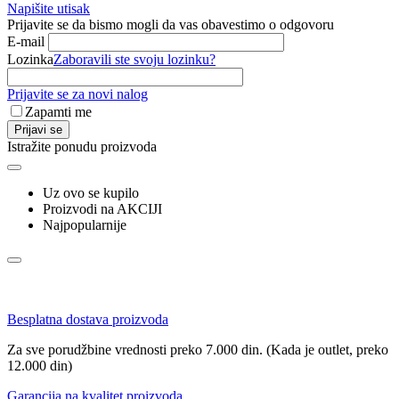
Napišite utisak
Prijavite se da bismo mogli da vas obavestimo o odgovoru
E-mail
Lozinka
Zaboravili ste svoju lozinku?
Prijavite se za novi nalog
Zapamti me
Prijavi se
Istražite ponudu proizvoda
Uz ovo se kupilo
Proizvodi na AKCIJI
Najpopularnije
Besplatna dostava proizvoda
Za sve porudžbine vrednosti preko 7.000 din. (Kada je outlet, preko
12.000 din)
Garancija na kvalitet proizvoda