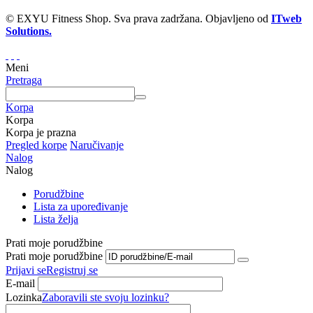
© EXYU Fitness Shop. Sva prava zadržana. Objavljeno od
ITweb
Solutions.
Meni
Pretraga
Korpa
Korpa
Korpa je prazna
Pregled korpe
Naručivanje
Nalog
Nalog
Porudžbine
Lista za upoređivanje
Lista želja
Prati moje porudžbine
Prati moje porudžbine
Prijavi se
Registruj se
E-mail
Lozinka
Zaboravili ste svoju lozinku?