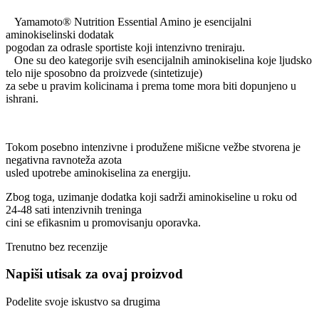
Yamamoto® Nutrition Essential Amino je esencijalni
aminokiselinski dodatak
pogodan za odrasle sportiste koji intenzivno treniraju.
One su deo kategorije svih esencijalnih aminokiselina koje ljudsko
telo nije sposobno da proizvede (sintetizuje)
za sebe u pravim kolicinama i prema tome mora biti dopunjeno u
ishrani.
Tokom posebno intenzivne i produžene mišicne vežbe stvorena je
negativna ravnoteža azota
usled upotrebe aminokiselina za energiju.
Zbog toga, uzimanje dodatka koji sadrži aminokiseline u roku od
24-48 sati intenzivnih treninga
cini se efikasnim u promovisanju oporavka.
Trenutno bez recenzije
Napiši utisak za ovaj proizvod
Podelite svoje iskustvo sa drugima