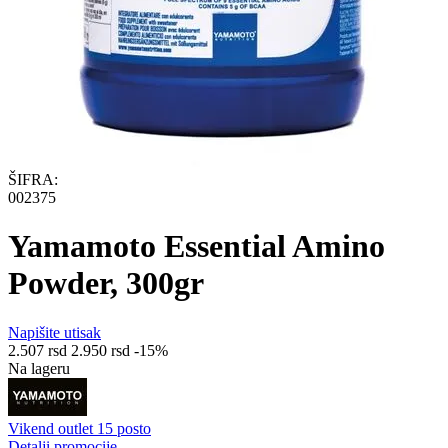
ŠIFRA:
002375
Yamamoto Essential Amino
Powder, 300gr
Napišite utisak
2.507
rsd
2.950
rsd
-15%
Na lageru
Vikend outlet 15 posto
Detalji promocije