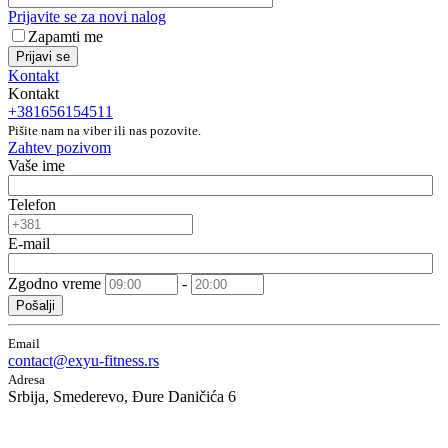
Prijavite se za novi nalog
Zapamti me
Prijavi se
Kontakt
Kontakt
+381656154511
Pišite nam na viber ili nas pozovite.
Zahtev pozivom
Vaše ime
Telefon
E-mail
Zgodno vreme
-
Pošalji
Email
contact@exyu-fitness.rs
Adresa
Srbija, Smederevo, Đure Daničića 6