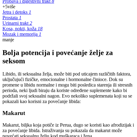
Probava i digestivni trakt
8
+5
više
Jetra i detoks
1
Prostata
1
Urinarni trakt
2
Kosa, nokti, koža
18
Mozak i memorija
1
manje
Bolja potencija i povećanje želje za
seksom
Libido, ili seksualna želja, može biti pod uticajem različitih faktora,
uključujući fizičke, emocionalne i hormonalne činioce. Dok su
promene u libidu normalne i mogu biti posledica starenja ili stresnih
perioda, neki ljudi biraju da koriste određene suplemente kako bi
podržali svoj seksualni nagon. Evo nekoliko suplemenata koji su se
pokazali kao korisni za povećanje libida:
Makarut
Makarut, biljka koja potiče iz Perua, dugo se koristi kao afrodizijak i
za povećanje libida. Istraživanja su pokazala da makarut može
povećati seksualnu želju kod muškaraca i žena.