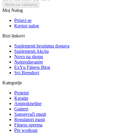
Nema na zalihama
Moj Nalog
Prijavi se
Kreiraj nalog
Brzi linkovi
Suplementi besplatna dostava
Suplementi Akcija
Novo na shopu
Najprodavanije
ExYu Fitness Blog
Svi Brendovi
Kategorije
Proteini
Kreatin
Aminokiseline
Gaineri
Sagorevači masti
Regulatori masti
Fitness oprema
Pre workout