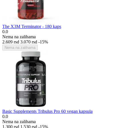
The X3M Terminator - 180 kaps
0.0
Nema na zalihama
2.609
rsd
3.070
rsd
-15%
Nema na zalihama
Basic Supplements Tribulus Pro 60 vegan kapsula
0.0
Nema na zalihama
1.300
rsd
1.530
rsd
-15%