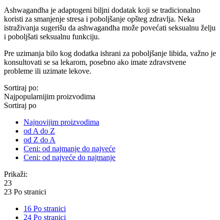
Ashwagandha je adaptogeni biljni dodatak koji se tradicionalno
koristi za smanjenje stresa i poboljšanje opšteg zdravlja. Neka
istraživanja sugerišu da ashwagandha može povećati seksualnu želju
i poboljšati seksualnu funkciju.
Pre uzimanja bilo kog dodatka ishrani za poboljšanje libida, važno je
konsultovati se sa lekarom, posebno ako imate zdravstvene
probleme ili uzimate lekove.
Sortiraj po:
Najpopularnijim proizvodima
Sortiraj po
Najnovijim proizvodima
od A do Z
od Z do A
Ceni: od najmanje do najveće
Ceni: od najveće do najmanje
Prikaži:
23
23 Po stranici
16 Po stranici
24 Po stranici