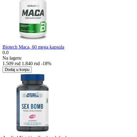
Biotech Maca, 60 mega kapsula
0.0
Na lageru
1.509
rsd
1.840
rsd
-18%
Dodaj u korpu