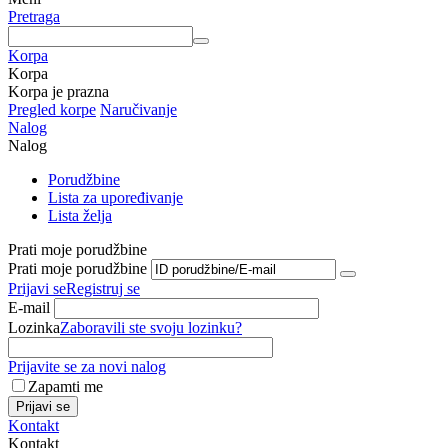
Pretraga
Korpa
Korpa
Korpa je prazna
Pregled korpe
Naručivanje
Nalog
Nalog
Porudžbine
Lista za upoređivanje
Lista želja
Prati moje porudžbine
Prati moje porudžbine
Prijavi se
Registruj se
E-mail
Lozinka
Zaboravili ste svoju lozinku?
Prijavite se za novi nalog
Zapamti me
Prijavi se
Kontakt
Kontakt