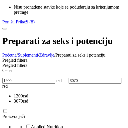
Nisu pronađene stavke koje se podudaraju sa kriterijumom
pretrage
Poništi
Prikaži (8)
Preparati za seks i potenciju
Početna
/
Suplementi
/
Zdravlje
/
Preparati za seks i potenciju
Pregled filtera
Pregled filtera
Cena
rsd
–
rsd
1200
rsd
3070
rsd
Proizvodjači
Applied Nutrition