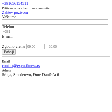
+381656154511
Pišite nam na viber ili nas pozovite.
Zahtev pozivom
Vaše ime
Telefon
E-mail
Zgodno vreme
-
Pošalji
Email
contact@exyu-fitness.rs
Adresa
Srbija, Smederevo, Đure Daničića 6