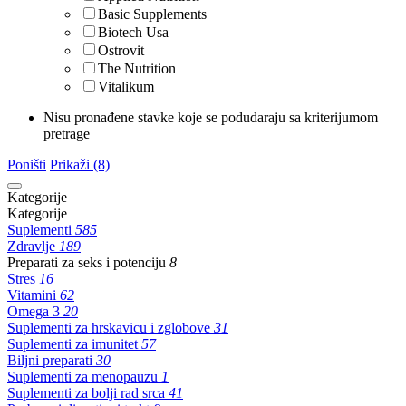
Basic Supplements
Biotech Usa
Ostrovit
The Nutrition
Vitalikum
Nisu pronađene stavke koje se podudaraju sa kriterijumom
pretrage
Poništi
Prikaži (8)
Kategorije
Kategorije
Suplementi
585
Zdravlje
189
Preparati za seks i potenciju
8
Stres
16
Vitamini
62
Omega 3
20
Suplementi za hrskavicu i zglobove
31
Suplementi za imunitet
57
Biljni preparati
30
Suplementi za menopauzu
1
Suplementi za bolji rad srca
41