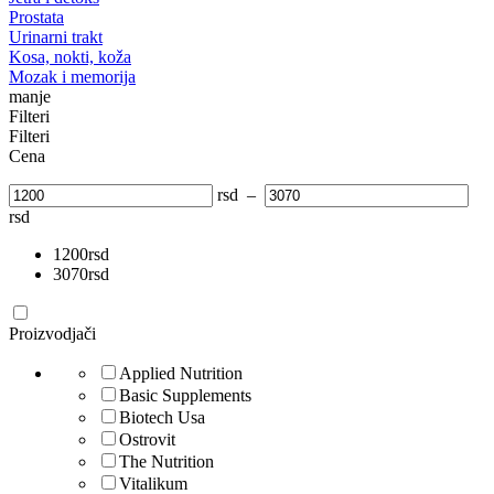
Prostata
Urinarni trakt
Kosa, nokti, koža
Mozak i memorija
manje
Filteri
Filteri
Cena
rsd
–
rsd
1200
rsd
3070
rsd
Proizvodjači
Applied Nutrition
Basic Supplements
Biotech Usa
Ostrovit
The Nutrition
Vitalikum