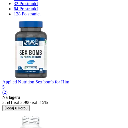
32 Po stranici
64 Po stranici
128 Po stranici
Applied Nutrition Sex bomb for Him
5
(2)
Na lageru
2.541
rsd
2.990
rsd
-15%
Dodaj u korpu