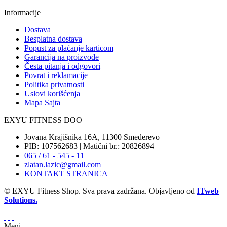
Informacije
Dostava
Besplatna dostava
Popust za plaćanje karticom
Garancija na proizvode
Česta pitanja i odgovori
Povrat i reklamacije
Politika privatnosti
Uslovi korišćenja
Mapa Sajta
EXYU FITNESS DOO
Jovana Krajišnika 16A, 11300 Smederevo
PIB: 107562683 | Matični br.: 20826894
065 / 61 - 545 - 11
zlatan.lazic@gmail.com
KONTAKT STRANICA
© EXYU Fitness Shop. Sva prava zadržana. Objavljeno od
ITweb
Solutions.
Meni