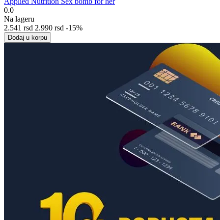
Applied Nutrition Sex bomb for her
0.0
Na lageru
2.541
rsd
2.990
rsd
-15%
Dodaj u korpu