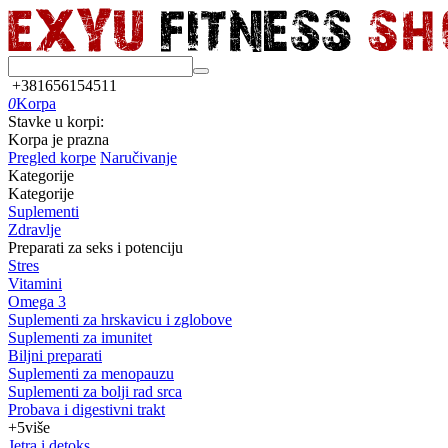
+381656154511
0
Korpa
Stavke u korpi:
Korpa je prazna
Pregled korpe
Naručivanje
Kategorije
Kategorije
Suplementi
Zdravlje
Preparati za seks i potenciju
Stres
Vitamini
Omega 3
Suplementi za hrskavicu i zglobove
Suplementi za imunitet
Biljni preparati
Suplementi za menopauzu
Suplementi za bolji rad srca
Probava i digestivni trakt
+5
više
Jetra i detoks