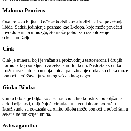
Makuna Pruriens
Ova tropska biljka takođe se koristi kao afrodizijak i za povećanje
libida. Sadrži jedinjenje poznato kao L-dopa, koje može povećati
nivo dopamina u mozgu, što može poboljšati raspoloženje i
seksualnu želju.
Cink
Cink je mineral koji je važan za proizvodnju testosterona i drugih
hormona koji su ključni za seksualnu funkciju. Nedostatak cinka
može dovesti do smanjenja libida, pa uzimanje dodataka cinka može
pomoći u održavanju zdravog seksualnog nagona.
Ginko Biloba
Ginko biloba je biljka koja se tradicionalno koristi za poboljšanje
cirkulacije krvi, uključujući cirkulaciju u genitalnom području.
Istraživanja su pokazala da ginko biloba može pomoći u poboljšanju
seksualne funkcije i libida.
Ashwagandha