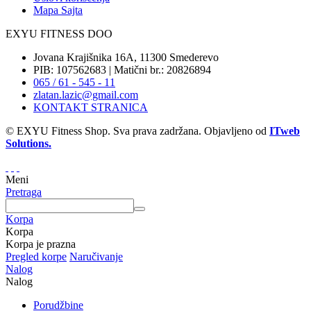
Mapa Sajta
EXYU FITNESS DOO
Jovana Krajišnika 16A, 11300 Smederevo
PIB: 107562683 | Matični br.: 20826894
065 / 61 - 545 - 11
zlatan.lazic@gmail.com
KONTAKT STRANICA
© EXYU Fitness Shop. Sva prava zadržana. Objavljeno od
ITweb
Solutions.
Meni
Pretraga
Korpa
Korpa
Korpa je prazna
Pregled korpe
Naručivanje
Nalog
Nalog
Porudžbine