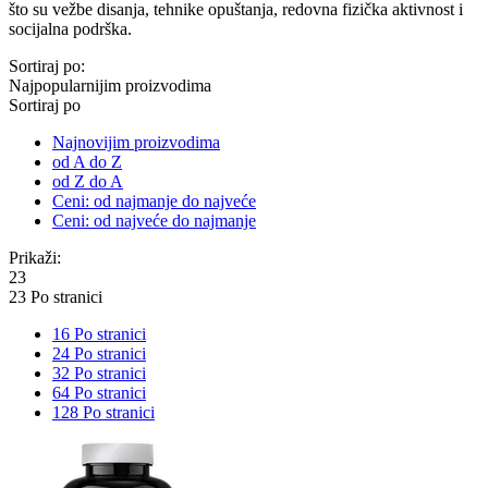
što su vežbe disanja, tehnike opuštanja, redovna fizička aktivnost i
socijalna podrška.
Sortiraj po:
Najpopularnijim proizvodima
Sortiraj po
Najnovijim proizvodima
od A do Z
od Z do A
Ceni: od najmanje do najveće
Ceni: od najveće do najmanje
Prikaži:
23
23 Po stranici
16 Po stranici
24 Po stranici
32 Po stranici
64 Po stranici
128 Po stranici