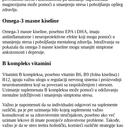
magnezijuma može pomoći u smanjenju stresa i poboljšanju opšteg
zdravlja.
Omega-3 masne kiseline
Omega-3 masne kiseline, posebno EPA i DHA, imaju
antiinflamatorne i neuroprotektivne efekte koji mogu pomoći u
smanjenju stresa i poboljšanju mentalnog zdravlja. Istraživanja su
pokazala da omega-3 masne kiseline mogu smanjiti simptome
anksioznosti i depresije.
B kompleks vitamini
Vitamini B kompleksa, posebno vitamin B6, B9 (folna kiselina) i
B12, igraju važnu ulogu u regulaciji nervnog sistema i proizvodnji
neurotransmitera koji su povezani sa raspoloženjem i stresom.
Uzimanje suplemenata B kompleksa može pomoći u održavanju
mentalne izdržljivosti i smanjenju simptoma stresa.
Važno je napomenuti da su individualni odgovori na suplemente
različiti, pa je pre uzimanja bilo kojeg suplementa važno
konsultovati se sa zdravstvenim stručnjakom, posebno ako već
uzimate lekove ili imate postojeće zdravstvene probleme. Takođe,
važno je da se stres tretira holistički, koristeći različite strategije kao