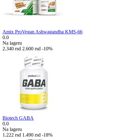
Amix ProVegan Ashwagandha KMS-66
0.0
Na lageru
2.340
rsd
2.600
rsd
-10%
Biotech GABA
0.0
Na lageru
1.222
rsd
1.490
rsd
-18%