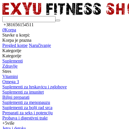
+381656154511
0
Korpa
Stavke u korpi:
Korpa je prazna
Pregled korpe
Naručivanje
Kategorije
Kategorije
Suplementi
Zdravlje
Stres
Vitamini
Omega 3
Suplementi za hrskavicu i zglobove
Suplementi za imunitet
Biljni preparati
Suplementi za menopauzu
Suplementi za bolji rad srca
Preparati za seks i potenciju
Probava i digestivni trakt
+5
više
Jetra i detoks