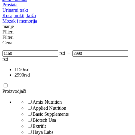
Prostata
Urinarni trakt
Kosa, nokti, koža
Mozak i memorija
manje
Filteri
Filteri
Cena
rsd
–
rsd
1150
rsd
2990
rsd
Proizvodjači
Amix Nutrition
Applied Nutrition
Basic Supplements
Biotech Usa
Extrifit
Haya Labs