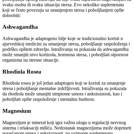
svaku osobu ili svaku situaciju stresa. Evo nekoliko suplemenata
koji se često povezuju sa smanjenjem stresa i poboljšanjem opšte
dobrobiti:
Ashwagandha
Ashwagandha je adaptogeno bilje koje se tradicionalno koristi u
ajurvedskoj medicini za smanjenje stresa, poboljšanje raspoloženja i
podršku opštem zdravlju. Istraživanja su pokazala da ashwagandha
može smanjiti nivo kortizola, hormona stresa, i poboljšati otpornost
organizma na stresne situacije.
Rhodiola Rosea
Rhodiola rosea je još jedan adaptogen koji se koristi za smanjenje
stresa i poboljšanje mentalne izdržljivosti. Istraživanja su pokazala
da rhodiola može smanjiti simptome umora i anksioznosti, kao i
poboljšati opšte raspoloženje i mentalnu budnost.
Magnesium
Magnezijum je mineral koji igra važnu ulogu u regulaciji nervnog
sistema i relaksaciji mišića. Nedostatak magnezijuma može doprineti
povećanom stresu i anksioznosti, pa uzimanje suplemenata