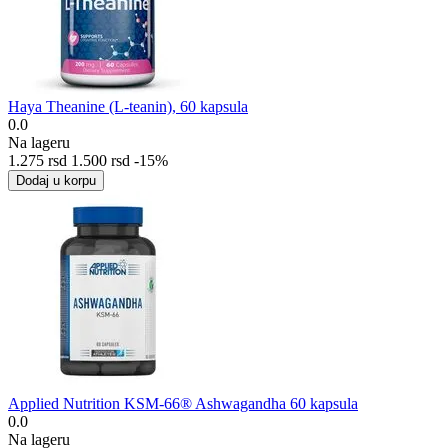
Haya Theanine (L-teanin), 60 kapsula
0.0
Na lageru
1.275
rsd
1.500
rsd
-15%
Dodaj u korpu
Applied Nutrition KSM-66® Ashwagandha 60 kapsula
0.0
Na lageru