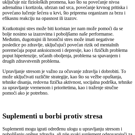
uključuje niz fizioloških promena, kao što su povećanje nivoa
adrenalina i kortizola, ubrzan rad srca, povećanje krvnog pritiska i
povećano lučenje šećera u krvi, što priprema organizam za brzu i
efikasnu reakciju na opasnost ili izazov.
Kratkotrajni stres može biti koristan jer nam može pomoći da se
bolje nosimo sa izazovima i poboljšamo naše performanse.
Međutim, dugotrajni ili hronični stres može imati negativne
posledice po zdravlje, uključujući povećan rizik od mentalnih
poremećaja poput anksioznosti i depresije, kao i fizičkih problema
poput hipertenzije, srčanih oboljenja, problema sa spavanjem i
drugih zdravstvenih problema.
Upravljanje stresom je važno za očuvanje zdravlja i dobrobiti. To
može uključivati različite strategije, kao što su vežbe opuštanja,
tehnike disanja, redovna fizička aktivnost, socijalna podrška, tehnike
za upravljanje vremenom i prioritetima, kao i traženje stručne
pomoći ako je potrebno.
Suplementi u borbi protiv stresa
Suplementi mogu igrati određenu ulogu u upravljanju stresom i
poboljšanju opšteg zdravlja, ali nije svaki suplement odgovarajući za