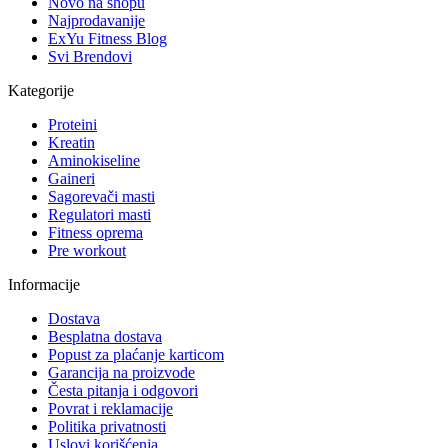
Novo na shopu
Najprodavanije
ExYu Fitness Blog
Svi Brendovi
Kategorije
Proteini
Kreatin
Aminokiseline
Gaineri
Sagorevači masti
Regulatori masti
Fitness oprema
Pre workout
Informacije
Dostava
Besplatna dostava
Popust za plaćanje karticom
Garancija na proizvode
Česta pitanja i odgovori
Povrat i reklamacije
Politika privatnosti
Uslovi korišćenja