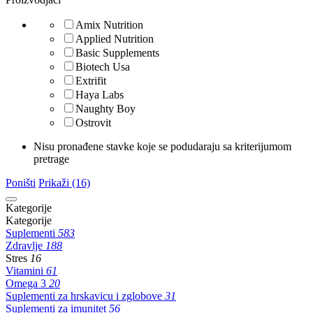
Amix Nutrition
Applied Nutrition
Basic Supplements
Biotech Usa
Extrifit
Haya Labs
Naughty Boy
Ostrovit
Nisu pronađene stavke koje se podudaraju sa kriterijumom
pretrage
Poništi
Prikaži (16)
Kategorije
Kategorije
Suplementi
583
Zdravlje
188
Stres
16
Vitamini
61
Omega 3
20
Suplementi za hrskavicu i zglobove
31
Suplementi za imunitet
56