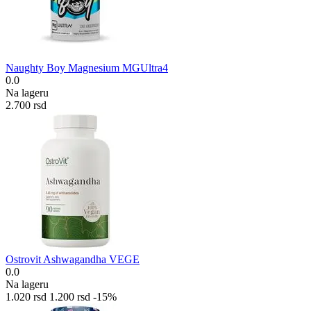
Naughty Boy Magnesium MGUltra4
0.0
Na lageru
2.700
rsd
Ostrovit Ashwagandha VEGE
0.0
Na lageru
1.020
rsd
1.200
rsd
-15%