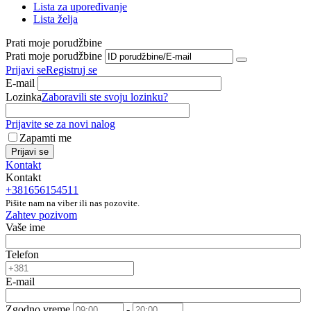
Lista za upoređivanje
Lista želja
Prati moje porudžbine
Prati moje porudžbine
Prijavi se
Registruj se
E-mail
Lozinka
Zaboravili ste svoju lozinku?
Prijavite se za novi nalog
Zapamti me
Prijavi se
Kontakt
Kontakt
+381656154511
Pišite nam na viber ili nas pozovite.
Zahtev pozivom
Vaše ime
Telefon
E-mail
Zgodno vreme
-