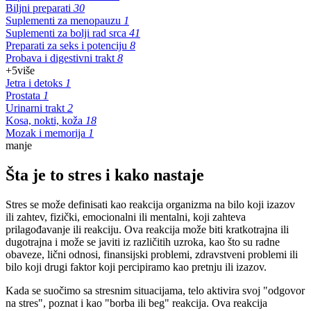
Biljni preparati
30
Suplementi za menopauzu
1
Suplementi za bolji rad srca
41
Preparati za seks i potenciju
8
Probava i digestivni trakt
8
+5
više
Jetra i detoks
1
Prostata
1
Urinarni trakt
2
Kosa, nokti, koža
18
Mozak i memorija
1
manje
Šta je to stres i kako nastaje
Stres se može definisati kao reakcija organizma na bilo koji izazov
ili zahtev, fizički, emocionalni ili mentalni, koji zahteva
prilagođavanje ili reakciju. Ova reakcija može biti kratkotrajna ili
dugotrajna i može se javiti iz različitih uzroka, kao što su radne
obaveze, lični odnosi, finansijski problemi, zdravstveni problemi ili
bilo koji drugi faktor koji percipiramo kao pretnju ili izazov.
Kada se suočimo sa stresnim situacijama, telo aktivira svoj "odgovor
na stres", poznat i kao "borba ili beg" reakcija. Ova reakcija