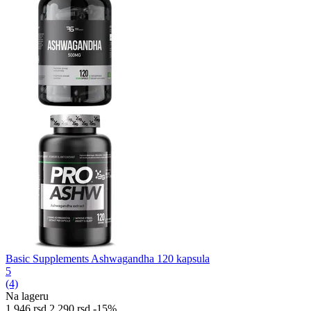
Basic Supplements Ashwagandha 120 kapsula
5
(4)
Na lageru
1.946
rsd
2.290
rsd
-15%