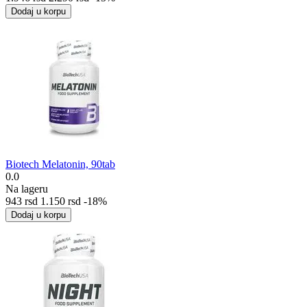
Dodaj u korpu
Biotech Melatonin, 90tab
0.0
Na lageru
‍943‍
rsd
1.150
rsd
-18%
Dodaj u korpu