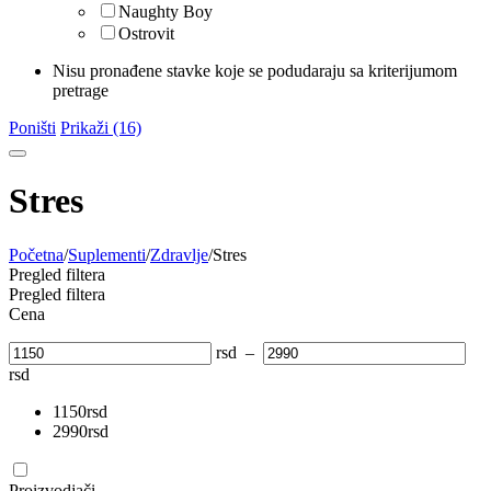
Naughty Boy
Ostrovit
Nisu pronađene stavke koje se podudaraju sa kriterijumom
pretrage
Poništi
Prikaži (16)
Stres
Početna
/
Suplementi
/
Zdravlje
/
Stres
Pregled filtera
Pregled filtera
Cena
rsd
–
rsd
1150
rsd
2990
rsd
Proizvodjači