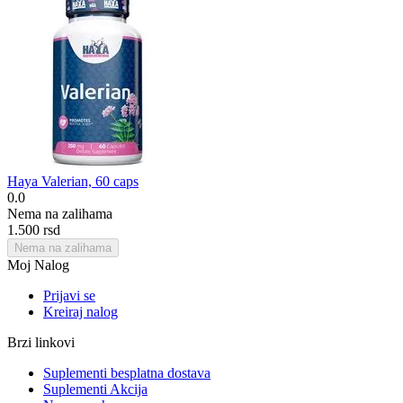
Haya Valerian, 60 caps
0.0
Nema na zalihama
1.500
rsd
Nema na zalihama
Moj Nalog
Prijavi se
Kreiraj nalog
Brzi linkovi
Suplementi besplatna dostava
Suplementi Akcija