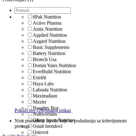
6Pak Nutrition
Active Pharma
Amix Nutrition
Applied Nutrition
Azgard Nutrition
Basic Supplements
Battery Nutrition
Biotech Usa
Dorian Yates Nutrition
EverBuild Nutrition
Extrifit
Haya Labs
Labrada Nutrition
Maximalium
Maxler
Naughty Boy
Prikaži sve (26)
Smanji prikaz
Nutriversum
Olimp Sport Nutrition
Nisu pronađene stavke koje se podudaraju sa kriterijumom
pretrage
Ostali brendovi
Ostrovit