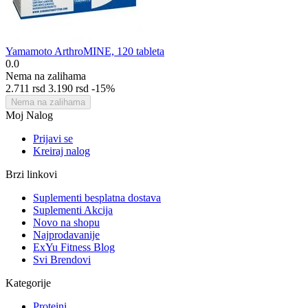
Yamamoto ArthroMINE, 120 tableta
0.0
Nema na zalihama
2.711
rsd
3.190
rsd
-15%
Nema na zalihama
Moj Nalog
Prijavi se
Kreiraj nalog
Brzi linkovi
Suplementi besplatna dostava
Suplementi Akcija
Novo na shopu
Najprodavanije
ExYu Fitness Blog
Svi Brendovi
Kategorije
Proteini