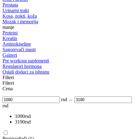
Prostata
Urinarni trakt
Kosa, nokti, koža
Mozak i memorija
manje
Proteini
Kreatin
Aminokiseline
Sagorevači masti
Gaineri
Pre workout suplementi
Regulatori hormona
Ostali dodaci za ishranu
Filteri
Filteri
Cena
rsd
–
rsd
1090
rsd
3190
rsd
Proizvodjači (1)