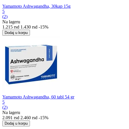
Yamamoto Ashwagandha, 30kap 15g
5
(2)
Na lageru
1.215
rsd
1.430
rsd
-15%
Dodaj u korpu
Yamamoto Ashwagandha, 60 tabl 54 gr
5
(2)
Na lageru
2.091
rsd
2.460
rsd
-15%
Dodaj u korpu