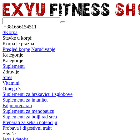
+381656154511
0
Korpa
Stavke u korpi:
Korpa je prazna
Pregled korpe
Naručivanje
Kategorije
Kategorije
Suplementi
Zdravlje
Stres
Vitamini
Omega 3
Suplementi za hrskavicu i zglobove
Suplementi za imunitet
Biljni preparati
Suplementi za menopauzu
Suplementi za bolji rad srca
Preparati za seks i potenciju
Probava i digestivni trakt
+5
više
Jetra i detoks