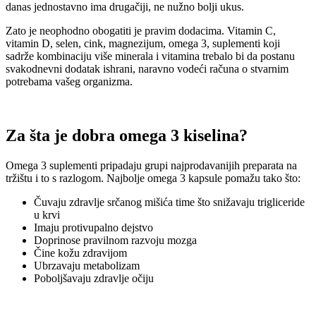
danas jednostavno ima drugačiji, ne nužno bolji ukus.
Zato je neophodno obogatiti je pravim dodacima. Vitamin C,
vitamin D, selen, cink, magnezijum, omega 3, suplementi koji
sadrže kombinaciju više minerala i vitamina trebalo bi da postanu
svakodnevni dodatak ishrani, naravno vodeći računa o stvarnim
potrebama vašeg organizma.
Za šta je dobra omega 3 kiselina?
Omega 3 suplementi pripadaju grupi najprodavanijih preparata na
tržištu i to s razlogom. Najbolje omega 3 kapsule pomažu tako što:
Čuvaju zdravlje srčanog mišića time što snižavaju trigliceride
u krvi
Imaju protivupalno dejstvo
Doprinose pravilnom razvoju mozga
Čine kožu zdravijom
Ubrzavaju metabolizam
Poboljšavaju zdravlje očiju