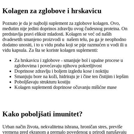
Kolagen za zglobove i hrskavicu
Poznato je da je najbolji suplement za zglobove kolagen. Ovo,
međutim nije jedini doprinos zdravlju ovog čudesnog proteina. On
predstavlja pravi eliksir mladosti. Kolagen se već od naših
dvadesetih smanjeno proizvodi u našem telu, pa ga je neophodno
dodatno unositi, i to u vidu praha koji se pije razmućen u vodi ili u
vidu kapsula. Za šta se koriste kolagen suplementi:
Za hrskavicu i zglobove - smanjuje bol i upalne procese u
zglobovima i povećavaju njihovu pokretljivost
Doprinose zdravlju i boljem izgledu kose i noktiju
Smanjuju bore na koži, hidriraju je i čine ten čistijim i lepšim
Poboljšavaju strukturu kostiju
Kolagen suplementi doprinose očuvanju mišićne mase
Kako poboljšati imunitet?
Urban način života, nekvalitetna ishrana, hroničan stres, previše
vremena pred ekranom a premalo povedenog u prirodi narušavaju