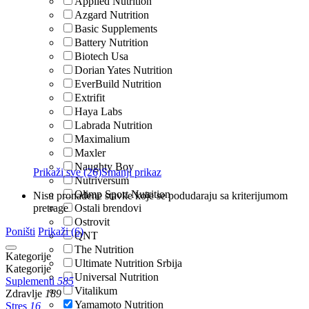
Applied Nutrition
Azgard Nutrition
Basic Supplements
Battery Nutrition
Biotech Usa
Dorian Yates Nutrition
EverBuild Nutrition
Extrifit
Haya Labs
Labrada Nutrition
Maximalium
Maxler
Naughty Boy
Prikaži sve (26)
Smanji prikaz
Nutriversum
Olimp Sport Nutrition
Nisu pronađene stavke koje se podudaraju sa kriterijumom
pretrage
Ostali brendovi
Ostrovit
Poništi
Prikaži (6)
QNT
The Nutrition
Kategorije
Ultimate Nutrition Srbija
Kategorije
Universal Nutrition
Suplementi
585
Vitalikum
Zdravlje
189
Yamamoto Nutrition
Stres
16