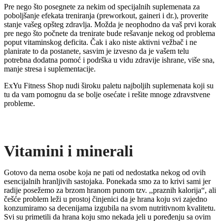
Pre nego što posegnete za nekim od specijalnih suplemenata za
poboljšanje efekata treniranja (preworkout, gaineri i dr.), proverite
stanje vašeg opšteg zdravlja. Možda je neophodno da vaš prvi korak
pre nego što počnete da trenirate bude rešavanje nekog od problema
poput vitaminskog deficita. Čak i ako niste aktivni vežbač i ne
planirate to da postanete, sasvim je izvesno da je vašem telu
potrebna dodatna pomoć i podrška u vidu zdravije ishrane, više sna,
manje stresa i suplementacije.
ExYu Fitness Shop nudi široku paletu najboljih suplemenata koji su
tu da vam pomognu da se bolje osećate i rešite mnoge zdravstvene
probleme.
Vitamini i minerali
Gotovo da nema osobe koja ne pati od nedostatka nekog od ovih
esencijalnih hranljivih sastojaka. Ponekada smo za to krivi sami jer
radije posežemo za brzom hranom punom tzv. ,,praznih kalorija“, ali
češće problem leži u prostoj činjenici da je hrana koju svi zajedno
konzumiramo sa decenijama izgubila na svom nutritivnom kvalitetu.
Svi su primetili da hrana koju smo nekada jeli u poređenju sa ovim