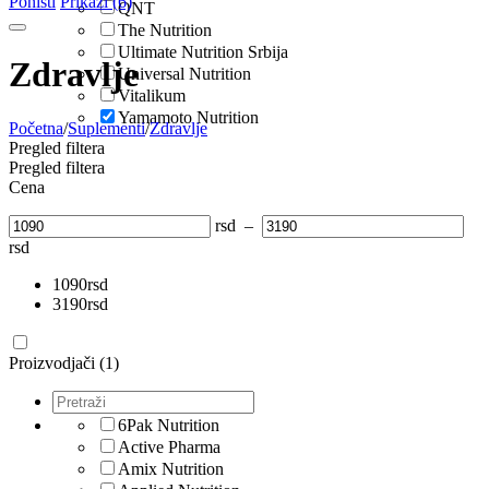
Poništi
Prikaži (6)
QNT
The Nutrition
Ultimate Nutrition Srbija
Zdravlje
Universal Nutrition
Vitalikum
Yamamoto Nutrition
Početna
/
Suplementi
/
Zdravlje
Pregled filtera
Pregled filtera
Cena
rsd
–
rsd
1090
rsd
3190
rsd
Proizvodjači (1)
6Pak Nutrition
Active Pharma
Amix Nutrition