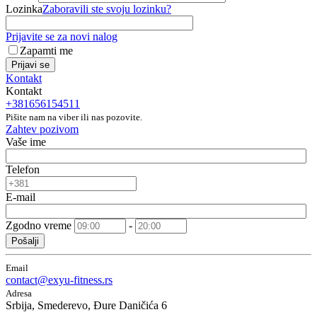
Lozinka
Zaboravili ste svoju lozinku?
Prijavite se za novi nalog
Zapamti me
Prijavi se
Kontakt
Kontakt
+381656154511
Pišite nam na viber ili nas pozovite.
Zahtev pozivom
Vaše ime
Telefon
E-mail
Zgodno vreme
-
Pošalji
Email
contact@exyu-fitness.rs
Adresa
Srbija, Smederevo, Đure Daničića 6