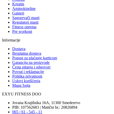
Kreatin
Aminokiseline
Gaineri
Sagorevači masti
Regulatori masti
Fitness oprema
Pre workout
Informacije
Dostava
Besplatna dostava
Popust za plaćanje karticom
Garancija na proizvode
Česta pitanja i odgovori
Povrat i reklamacije
Politika privatnosti
Uslovi korišćenja
Mapa Sajta
EXYU FITNESS DOO
Jovana Krajišnika 16A, 11300 Smederevo
PIB: 107562683 | Matični br.: 20826894
065 / 61 - 545 - 11