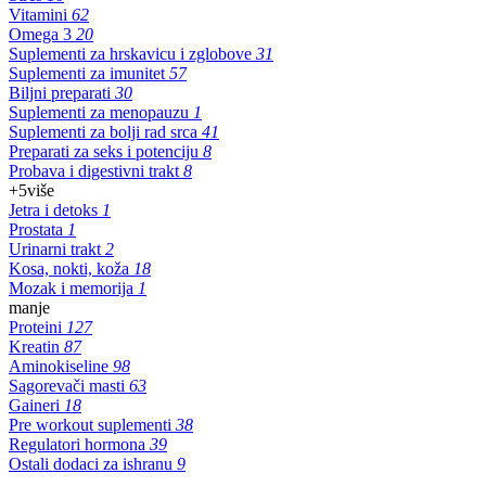
Vitamini
62
Omega 3
20
Suplementi za hrskavicu i zglobove
31
Suplementi za imunitet
57
Biljni preparati
30
Suplementi za menopauzu
1
Suplementi za bolji rad srca
41
Preparati za seks i potenciju
8
Probava i digestivni trakt
8
+5
više
Jetra i detoks
1
Prostata
1
Urinarni trakt
2
Kosa, nokti, koža
18
Mozak i memorija
1
manje
Proteini
127
Kreatin
87
Aminokiseline
98
Sagorevači masti
63
Gaineri
18
Pre workout suplementi
38
Regulatori hormona
39
Ostali dodaci za ishranu
9