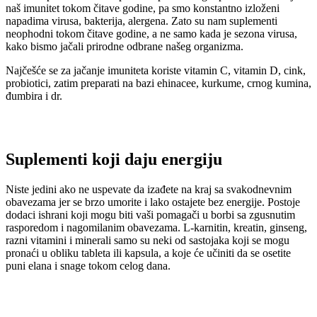
naš imunitet tokom čitave godine, pa smo konstantno izloženi
napadima virusa, bakterija, alergena. Zato su nam suplementi
neophodni tokom čitave godine, a ne samo kada je sezona virusa,
kako bismo jačali prirodne odbrane našeg organizma.
Najčešće se za jačanje imuniteta koriste vitamin C, vitamin D, cink,
probiotici, zatim preparati na bazi ehinacee, kurkume, crnog kumina,
đumbira i dr.
Suplementi koji daju energiju
Niste jedini ako ne uspevate da izađete na kraj sa svakodnevnim
obavezama jer se brzo umorite i lako ostajete bez energije. Postoje
dodaci ishrani koji mogu biti vaši pomagači u borbi sa zgusnutim
rasporedom i nagomilanim obavezama. L-karnitin, kreatin, ginseng,
razni vitamini i minerali samo su neki od sastojaka koji se mogu
pronaći u obliku tableta ili kapsula, a koje će učiniti da se osetite
puni elana i snage tokom celog dana.