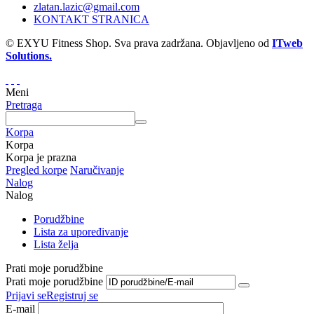
zlatan.lazic@gmail.com
KONTAKT STRANICA
© EXYU Fitness Shop. Sva prava zadržana. Objavljeno od
ITweb
Solutions.
Meni
Pretraga
Korpa
Korpa
Korpa je prazna
Pregled korpe
Naručivanje
Nalog
Nalog
Porudžbine
Lista za upoređivanje
Lista želja
Prati moje porudžbine
Prati moje porudžbine
Prijavi se
Registruj se
E-mail