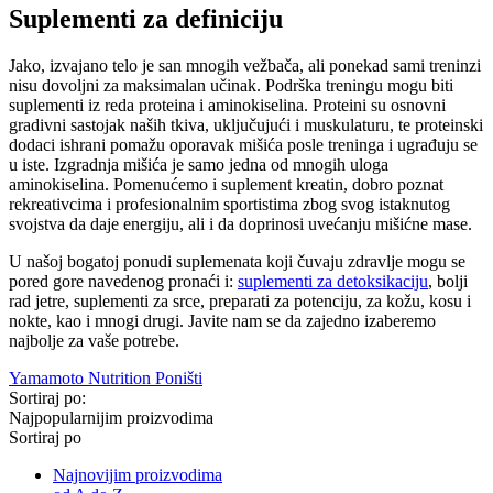
Suplementi za definiciju
Jako, izvajano telo je san mnogih vežbača, ali ponekad sami treninzi
nisu dovoljni za maksimalan učinak. Podrška treningu mogu biti
suplementi iz reda proteina i aminokiselina. Proteini su osnovni
gradivni sastojak naših tkiva, uključujući i muskulaturu, te proteinski
dodaci ishrani pomažu oporavak mišića posle treninga i ugrađuju se
u iste. Izgradnja mišića je samo jedna od mnogih uloga
aminokiselina. Pomenućemo i suplement kreatin, dobro poznat
rekreativcima i profesionalnim sportistima zbog svog istaknutog
svojstva da daje energiju, ali i da doprinosi uvećanju mišićne mase.
U našoj bogatoj ponudi suplemenata koji čuvaju zdravlje mogu se
pored gore navedenog pronaći i:
suplementi za detoksikaciju
, bolji
rad jetre, suplementi za srce, preparati za potenciju, za kožu, kosu i
nokte, kao i mnogi drugi. Javite nam se da zajedno izaberemo
najbolje za vaše potrebe.
Yamamoto Nutrition
Poništi
Sortiraj po:
Najpopularnijim proizvodima
Sortiraj po
Najnovijim proizvodima