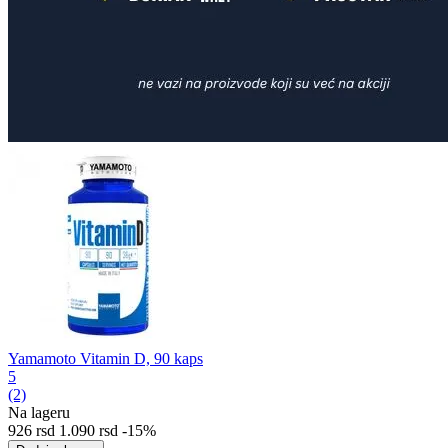
Yamamoto Vitamin D, 90 kaps
5
(2)
Na lageru
‍926‍
rsd
1.090
rsd
-15%