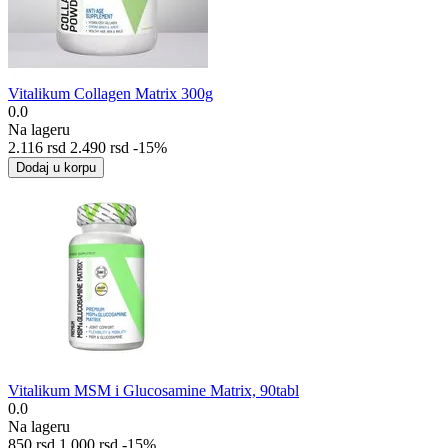
Vitalikum Collagen Matrix 300g
0.0
Na lageru
2.116
rsd
2.490
rsd
-15%
Dodaj u korpu
Vitalikum MSM i Glucosamine Matrix, 90tabl
0.0
Na lageru
‍850‍
rsd
1.000
rsd
-15%