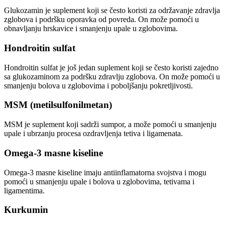
Glukozamin je suplement koji se često koristi za održavanje zdravlja
zglobova i podršku oporavka od povreda. On može pomoći u
obnavljanju hrskavice i smanjenju upale u zglobovima.
Hondroitin sulfat
Hondroitin sulfat je još jedan suplement koji se često koristi zajedno
sa glukozaminom za podršku zdravlju zglobova. On može pomoći u
smanjenju bolova u zglobovima i poboljšanju pokretljivosti.
MSM (metilsulfonilmetan)
MSM je suplement koji sadrži sumpor, a može pomoći u smanjenju
upale i ubrzanju procesa ozdravljenja tetiva i ligamenata.
Omega-3 masne kiseline
Omega-3 masne kiseline imaju antiinflamatorna svojstva i mogu
pomoći u smanjenju upale i bolova u zglobovima, tetivama i
ligamentima.
Kurkumin