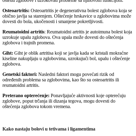
oštetiti zglobove i uzrokovati probleme sa njihovom funkcijom.
Osteoartritis:
Osteoartritis je degenerativna bolest zglobova koja se
obično javlja sa starenjem. Oštećenje hrskavice u zglobovima može
dovesti do bola, ukočenosti i smanjene pokretljivosti.
Reumatoidni artritis
: Reumatoidni artritis je autoimuna bolest koja
uzrokuje upalu zglobova. Ova upala može dovesti do oštećenja
zglobova i trajnih promena.
Giht:
Giht je oblik artritisa koji se javlja kada se kristali mokraćne
kiseline nakupljaju u zglobovima, uzrokujući bol, upalu i oštećenje
zglobova.
Genetski faktori:
Nasledni faktori mogu povećati rizik od
određenih problema sa zglobovima, kao što su osteoartritis ili
reumatoidni artritis.
Preterano opterećenje:
Ponavljajuće aktivnosti koje opterećuju
zglobove, poput trčanja ili dizanja tegova, mogu dovesti do
oštećenja zglobova tokom vremena.
Kako nastaju bolovi u tetivama i ligamentima