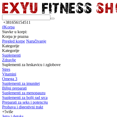
+381656154511
0
Korpa
Stavke u korpi:
Korpa je prazna
Pregled korpe
Naručivanje
Kategorije
Kategorije
Suplementi
Zdravlje
Suplementi za hrskavicu i zglobove
Stres
Vitamini
Omega 3
Suplementi za imunitet
Biljni preparati
Suplementi za menopauzu
Suplementi za bolji rad srca
Preparati za seks i potenciju
Probava i digestivni trakt
+5
više
Jetra i detoks