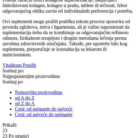
hidrolizovani kolagen, kolagen u prahu, tablete ili tečnosti. Izbor
odgovarajućeg oblika zavisi od individualnih preferencija i potreba.
Ovi suplementi mogu pružiti podršku tokom procesa oporavka od
povreda zglobova, tetiva i ligamenata, ali je važno napomenuti da
suplementacija treba da se kombinuje sa odgovarajućim režimom
odmora, fizikalnom terapijom i drugim metodama lečenja prema
savetima zdravstvenih stručnjaka. Takođe, pre upotrebe bilo kog
suplementa, preporučuje se konsultacija sa lekarom ili
nutricionistom.
Vitalikum
Poništi
Sortiraj po:
Najpopularnijim proizvodima
Sortiraj po
Najnovijim proizvodima
od A do Z
od Z do A
Ceni: od najmanje do najveće
Ceni: od najveće do najmanje
Prikaži:
23
23 Po stranici