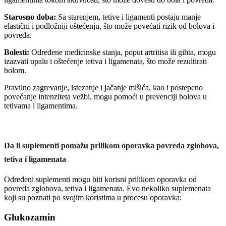
Starosno doba:
Sa starenjem, tetive i ligamenti postaju manje
elastični i podložniji oštećenju, što može povećati rizik od bolova i
povreda.
Bolesti:
Određene medicinske stanja, poput artritisa ili gihta, mogu
izazvati upalu i oštećenje tetiva i ligamenata, što može rezultirati
bolom.
Pravilno zagrevanje, istezanje i jačanje mišića, kao i postepeno
povećanje intenziteta vežbi, mogu pomoći u prevenciji bolova u
tetivama i ligamentima.
Da li suplementi pomažu prilikom oporavka povreda zglobova,
tetiva i ligamenata
Određeni suplementi mogu biti korisni prilikom oporavka od
povreda zglobova, tetiva i ligamenata. Evo nekoliko suplemenata
koji su poznati po svojim koristima u procesu oporavka:
Glukozamin