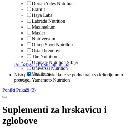
Dorian Yates Nutrition
Extrifit
Haya Labs
Labrada Nutrition
Maximalium
Maxler
Nutriversum
Olimp Sport Nutrition
Ostali brendovi
The Nutrition
Ultimate Nutrition Srbija
Prikaži sve (19)
Smanji prikaz
Universal Nutrition
Vitalikum
Nisu pronađene stavke koje se podudaraju sa kriterijumom
pretrage
Yamamoto Nutrition
Poništi
Prikaži (3)
Suplementi za hrskavicu i
zglobove