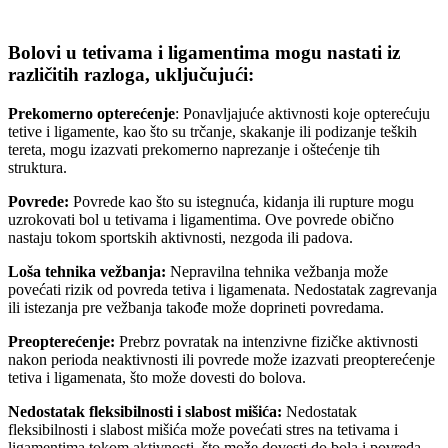
Bolovi u tetivama i ligamentima mogu nastati iz
različitih razloga, uključujući:
Prekomerno opterećenje
: Ponavljajuće aktivnosti koje opterećuju
tetive i ligamente, kao što su trčanje, skakanje ili podizanje teških
tereta, mogu izazvati prekomerno naprezanje i oštećenje tih
struktura.
Povrede:
Povrede kao što su istegnuća, kidanja ili rupture mogu
uzrokovati bol u tetivama i ligamentima. Ove povrede obično
nastaju tokom sportskih aktivnosti, nezgoda ili padova.
Loša tehnika vežbanja:
Nepravilna tehnika vežbanja može
povećati rizik od povreda tetiva i ligamenata. Nedostatak zagrevanja
ili istezanja pre vežbanja takođe može doprineti povredama.
Preopterećenje:
Prebrz povratak na intenzivne fizičke aktivnosti
nakon perioda neaktivnosti ili povrede može izazvati preopterećenje
tetiva i ligamenata, što može dovesti do bolova.
Nedostatak fleksibilnosti i slabost mišića:
Nedostatak
fleksibilnosti i slabost mišića može povećati stres na tetivama i
ligamentima tokom aktivnosti, što može dovesti do bola i povreda.