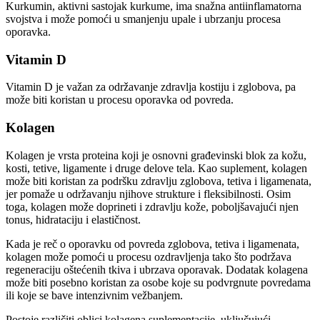
Kurkumin, aktivni sastojak kurkume, ima snažna antiinflamatorna
svojstva i može pomoći u smanjenju upale i ubrzanju procesa
oporavka.
Vitamin D
Vitamin D je važan za održavanje zdravlja kostiju i zglobova, pa
može biti koristan u procesu oporavka od povreda.
Kolagen
Kolagen je vrsta proteina koji je osnovni građevinski blok za kožu,
kosti, tetive, ligamente i druge delove tela. Kao suplement, kolagen
može biti koristan za podršku zdravlju zglobova, tetiva i ligamenata,
jer pomaže u održavanju njihove strukture i fleksibilnosti. Osim
toga, kolagen može doprineti i zdravlju kože, poboljšavajući njen
tonus, hidrataciju i elastičnost.
Kada je reč o oporavku od povreda zglobova, tetiva i ligamenata,
kolagen može pomoći u procesu ozdravljenja tako što podržava
regeneraciju oštećenih tkiva i ubrzava oporavak. Dodatak kolagena
može biti posebno koristan za osobe koje su podvrgnute povredama
ili koje se bave intenzivnim vežbanjem.
Postoje različiti oblici kolagena suplementacije, uključujući