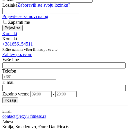
Lozinka
Zaboravili ste svoju lozinku?
Prijavite se za novi nalog
Zapamti me
Prijavi se
Kontakt
Kontakt
+381656154511
Pišite nam na viber ili nas pozovite.
Zahtev pozivom
Vaše ime
Telefon
E-mail
Zgodno vreme
-
Pošalji
Email
contact@exyu-fitness.rs
Adresa
Srbija, Smederevo, Đure Daničića 6