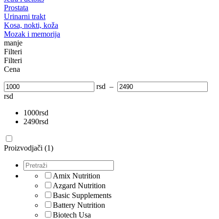
Prostata
Urinarni trakt
Kosa, nokti, koža
Mozak i memorija
manje
Filteri
Filteri
Cena
rsd
–
rsd
1000
rsd
2490
rsd
Proizvodjači (1)
Amix Nutrition
Azgard Nutrition
Basic Supplements
Battery Nutrition
Biotech Usa