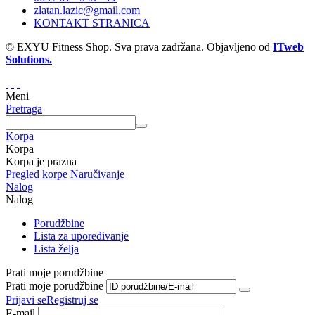
zlatan.lazic@gmail.com
KONTAKT STRANICA
© EXYU Fitness Shop. Sva prava zadržana. Objavljeno od
ITweb
Solutions.
Meni
Pretraga
Korpa
Korpa
Korpa je prazna
Pregled korpe
Naručivanje
Nalog
Nalog
Porudžbine
Lista za upoređivanje
Lista želja
Prati moje porudžbine
Prati moje porudžbine
Prijavi se
Registruj se
E-mail