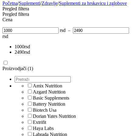
Početna
/
Suplementi
/
Zdravlje
/
Suplementi za hrskavicu i zglobove
Pregled filtera
Pregled filtera
Cena
rsd
–
rsd
1000
rsd
2490
rsd
Proizvodjači (1)
Amix Nutrition
Azgard Nutrition
Basic Supplements
Battery Nutrition
Biotech Usa
Dorian Yates Nutrition
Extrifit
Haya Labs
Labrada Nutrition