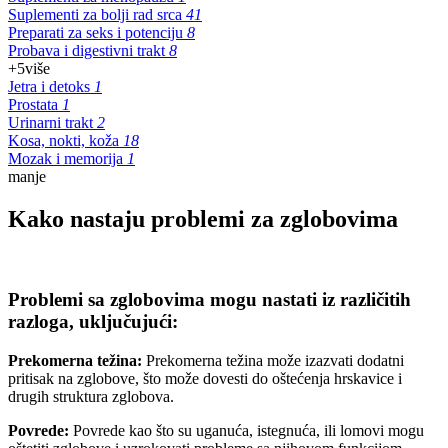
Suplementi za bolji rad srca
41
Preparati za seks i potenciju
8
Probava i digestivni trakt
8
+5
više
Jetra i detoks
1
Prostata
1
Urinarni trakt
2
Kosa, nokti, koža
18
Mozak i memorija
1
manje
Kako nastaju problemi za zglobovima
Problemi sa zglobovima mogu nastati iz različitih
razloga, uključujući:
Prekomerna težina:
Prekomerna težina može izazvati dodatni
pritisak na zglobove, što može dovesti do oštećenja hrskavice i
drugih struktura zglobova.
Povrede:
Povrede kao što su uganuća, istegnuća, ili lomovi mogu