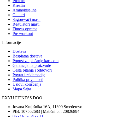
Proteini
Kreatin
Aminokiseline
Gaineri
Sagorevači masti
Regulatori masti
Fitness oprema
Pre workout
Informacije
Dostava
Besplatna dostava
Popust za plaćanje karticom
Garancija na proizvode
Česta pitanja i odgovori
Povrat i reklamacije
Politika privatnosti
Uslovi korišćenja
Mapa Sajta
EXYU FITNESS DOO
Jovana Krajišnika 16A, 11300 Smederevo
PIB: 107562683 | Matični br.: 20826894
065 / 61 - 545 - 11