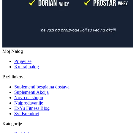
Moj Nalog
Prijavi se
Kreiraj nalog
Brzi linkovi
Suplementi besplatna dostava
Suplementi Akcija
Novo na shopu
Najprodavanije
ExYu Fitness Blog
Svi Brendovi
Kategorije