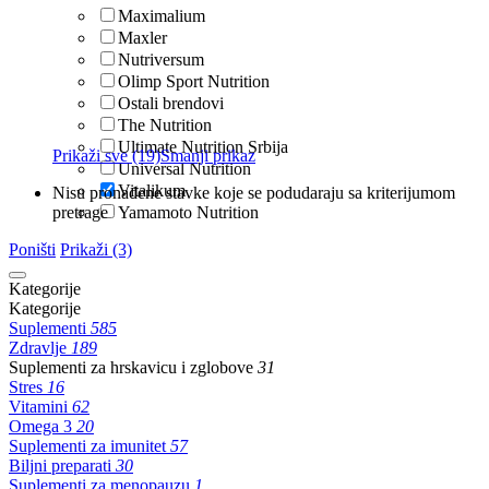
Maximalium
Maxler
Nutriversum
Olimp Sport Nutrition
Ostali brendovi
The Nutrition
Ultimate Nutrition Srbija
Prikaži sve (19)
Smanji prikaz
Universal Nutrition
Vitalikum
Nisu pronađene stavke koje se podudaraju sa kriterijumom
pretrage
Yamamoto Nutrition
Poništi
Prikaži (3)
Kategorije
Kategorije
Suplementi
585
Zdravlje
189
Suplementi za hrskavicu i zglobove
31
Stres
16
Vitamini
62
Omega 3
20
Suplementi za imunitet
57
Biljni preparati
30
Suplementi za menopauzu
1