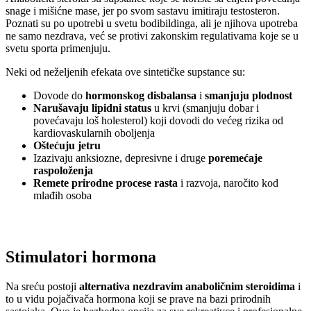
snage i mišićne mase, jer po svom sastavu imitiraju testosteron.
Poznati su po upotrebi u svetu bodibildinga, ali je njihova upotreba
ne samo nezdrava, već se protivi zakonskim regulativama koje se u
svetu sporta primenjuju.
Neki od neželjenih efekata ove sintetičke supstance su:
Dovode do
hormonskog disbalansa
i
smanjuju plodnost
Narušavaju lipidni status
u krvi (smanjuju dobar i
povećavaju loš holesterol) koji dovodi do većeg rizika od
kardiovaskularnih oboljenja
Oštećuju jetru
Izazivaju anksiozne, depresivne i druge
poremećaje
raspoloženja
Remete prirodne procese rasta
i razvoja, naročito kod
mlađih osoba
Stimulatori hormona
Na sreću postoji
alternativa nezdravim anaboličnim steroidima
i
to u vidu pojačivača hormona koji se prave na bazi prirodnih