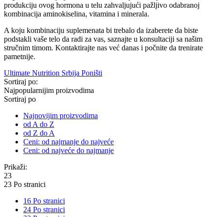
produkciju ovog hormona u telu zahvaljujući pažljivo odabranoj
kombinacija aminokiselina, vitamina i minerala.
A koju kombinaciju suplemenata bi trebalo da izaberete da biste
podstakli vaše telo da radi za vas, saznajte u konsultaciji sa našim
stručnim timom. Kontaktirajte nas već danas i počnite da trenirate
pametnije.
Ultimate Nutrition Srbija
Poništi
Sortiraj po:
Najpopularnijim proizvodima
Sortiraj po
Najnovijim proizvodima
od A do Z
od Z do A
Ceni: od najmanje do najveće
Ceni: od najveće do najmanje
Prikaži:
23
23 Po stranici
16 Po stranici
24 Po stranici