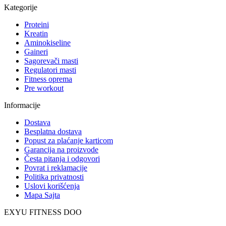
Kategorije
Proteini
Kreatin
Aminokiseline
Gaineri
Sagorevači masti
Regulatori masti
Fitness oprema
Pre workout
Informacije
Dostava
Besplatna dostava
Popust za plaćanje karticom
Garancija na proizvode
Česta pitanja i odgovori
Povrat i reklamacije
Politika privatnosti
Uslovi korišćenja
Mapa Sajta
EXYU FITNESS DOO