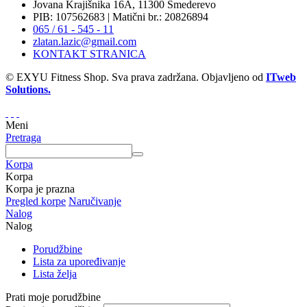
Jovana Krajišnika 16A, 11300 Smederevo
PIB: 107562683 | Matični br.: 20826894
065 / 61 - 545 - 11
zlatan.lazic@gmail.com
KONTAKT STRANICA
© EXYU Fitness Shop. Sva prava zadržana. Objavljeno od
ITweb
Solutions.
Meni
Pretraga
Korpa
Korpa
Korpa je prazna
Pregled korpe
Naručivanje
Nalog
Nalog
Porudžbine
Lista za upoređivanje
Lista želja
Prati moje porudžbine