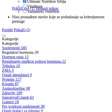
Ultimate Nutrition Srbija
Vitalikum
Prikaži sve (17)
Smanji prikaz
Yamamoto Nutrition
Nisu pronađene stavke koje se podudaraju sa kriterijumom
pretrage
Poništi
Prikaži (2)
Kategorije
Kategorije
Suplementi
585
Regulatori hormona
39
Hormon rasta
13
Regulisanje muškog polnog hormona
22
Tribulus
10
ZMA
5
Ostali stimulatori
9
Proteini
127
Kreatin
87
Aminokiseline
98
Zdravlje
189
Sagorevači masti
63
Gaineri
18
Pre workout suplementi
38
Ostali dodaci za ishranu
9