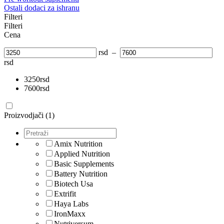
Ostali dodaci za ishranu
Filteri
Filteri
Cena
rsd
–
rsd
3250
rsd
7600
rsd
Proizvodjači (1)
Amix Nutrition
Applied Nutrition
Basic Supplements
Battery Nutrition
Biotech Usa
Extrifit
Haya Labs
IronMaxx
Nutriversum