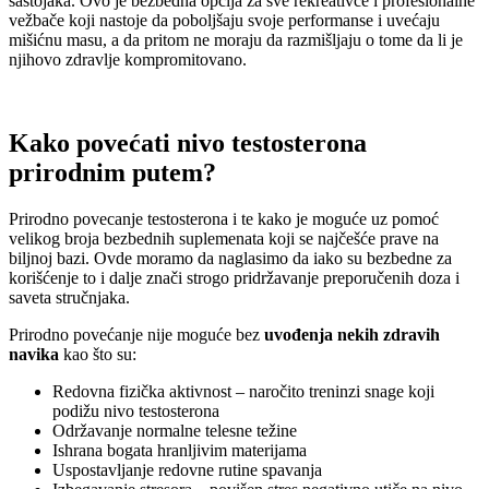
sastojaka. Ovo je bezbedna opcija za sve rekreativce i profesionalne
vežbače koji nastoje da poboljšaju svoje performanse i uvećaju
mišićnu masu, a da pritom ne moraju da razmišljaju o tome da li je
njihovo zdravlje kompromitovano.
Kako povećati nivo testosterona
prirodnim putem?
Prirodno povecanje testosterona i te kako je moguće uz pomoć
velikog broja bezbednih suplemenata koji se najčešće prave na
biljnoj bazi. Ovde moramo da naglasimo da iako su bezbedne za
korišćenje to i dalje znači strogo pridržavanje preporučenih doza i
saveta stručnjaka.
Prirodno povećanje nije moguće bez
uvođenja nekih zdravih
navika
kao što su:
Redovna fizička aktivnost – naročito treninzi snage koji
podižu nivo testosterona
Održavanje normalne telesne težine
Ishrana bogata hranljivim materijama
Uspostavljanje redovne rutine spavanja