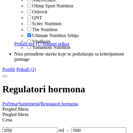
Olimp Sport Nutrition
Ostrovit
QNT
Scitec Nutrition
The Nutrition
Ultimate Nutrition Srbija
Vitalikum
Prikaži sve (17)
Smanji prikaz
Yamamoto Nutrition
Nisu pronađene stavke koje se podudaraju sa kriterijumom
pretrage
Poništi
Prikaži (2)
Regulatori hormona
Početna
/
Suplementi
/
Regulatori hormona
Pregled filtera
Pregled filtera
Cena
rsd
–