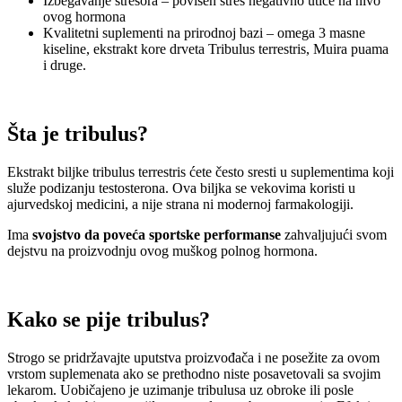
Izbegavanje stresora – povišen stres negativno utiče na nivo
ovog hormona
Kvalitetni suplementi na prirodnoj bazi – omega 3 masne
kiseline, ekstrakt kore drveta Tribulus terrestris, Muira puama
i druge.
Šta je tribulus?
Ekstrakt biljke tribulus terrestris ćete često sresti u suplementima koji
služe podizanju testosterona. Ova biljka se vekovima koristi u
ajurvedskoj medicini, a nije strana ni modernoj farmakologiji.
Ima
svojstvo da poveća sportske performanse
zahvaljujući svom
dejstvu na proizvodnju ovog muškog polnog hormona.
Kako se pije tribulus?
Strogo se pridržavajte uputstva proizvođača i ne posežite za ovom
vrstom suplemenata ako se prethodno niste posavetovali sa svojim
lekarom. Uobičajeno je uzimanje tribulusa uz obroke ili posle