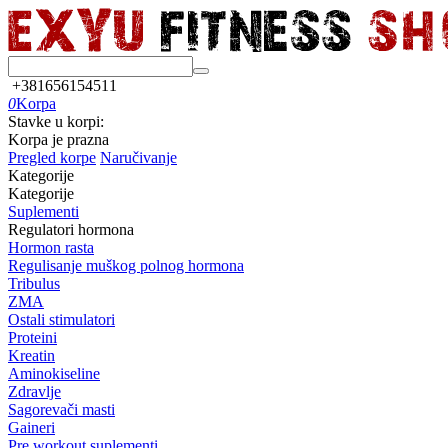
+381656154511
0
Korpa
Stavke u korpi:
Korpa je prazna
Pregled korpe
Naručivanje
Kategorije
Kategorije
Suplementi
Regulatori hormona
Hormon rasta
Regulisanje muškog polnog hormona
Tribulus
ZMA
Ostali stimulatori
Proteini
Kreatin
Aminokiseline
Zdravlje
Sagorevači masti
Gaineri
Pre workout suplementi