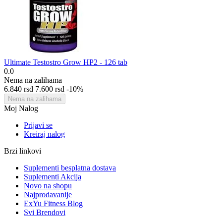
Ultimate Testostro Grow HP2 - 126 tab
0.0
Nema na zalihama
6.840
rsd
7.600
rsd
-10%
Nema na zalihama
Moj Nalog
Prijavi se
Kreiraj nalog
Brzi linkovi
Suplementi besplatna dostava
Suplementi Akcija
Novo na shopu
Najprodavanije
ExYu Fitness Blog
Svi Brendovi