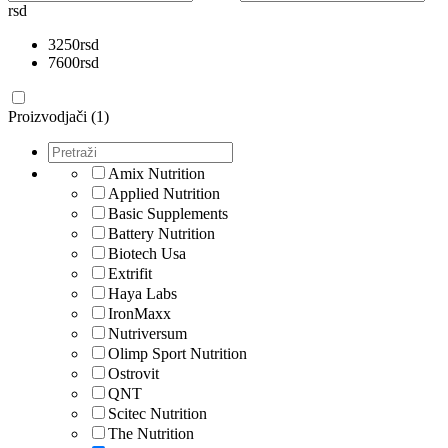
rsd
3250
rsd
7600
rsd
Proizvodjači (1)
Amix Nutrition
Applied Nutrition
Basic Supplements
Battery Nutrition
Biotech Usa
Extrifit
Haya Labs
IronMaxx
Nutriversum
Olimp Sport Nutrition
Ostrovit
QNT
Scitec Nutrition
The Nutrition