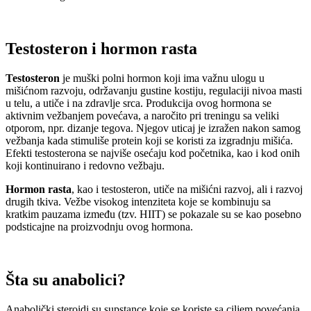
Testosteron i hormon rasta
Testosteron
je muški polni hormon koji ima važnu ulogu u
mišićnom razvoju, održavanju gustine kostiju, regulaciji nivoa masti
u telu, a utiče i na zdravlje srca. Produkcija ovog hormona se
aktivnim vežbanjem povećava, a naročito pri treningu sa veliki
otporom, npr. dizanje tegova. Njegov uticaj je izražen nakon samog
vežbanja kada stimuliše protein koji se koristi za izgradnju mišića.
Efekti testosterona se najviše osećaju kod početnika, kao i kod onih
koji kontinuirano i redovno vežbaju.
Hormon rasta
, kao i testosteron, utiče na mišićni razvoj, ali i razvoj
drugih tkiva. Vežbe visokog intenziteta koje se kombinuju sa
kratkim pauzama između (tzv. HIIT) se pokazale su se kao posebno
podsticajne na proizvodnju ovog hormona.
Šta su anabolici?
Anabolički steroidi su supstance koje se koriste sa ciljem povećanja