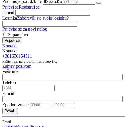
Prati moje porudžbine
Prijavi se
Registruj se
E-mail
Lozinka
Zaboravili ste svoju lozinku?
Prijavite se za novi nalog
Zapamti me
Prijavi se
Kontakt
Kontakt
+381656154511
Pišite nam na viber ili nas pozovite.
Zahtev pozivom
Vaše ime
Telefon
E-mail
Zgodno vreme
-
Pošalji
Email
contact@exyu-fitness.rs