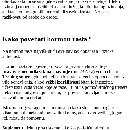
obroka, kako bi se smanjile eventualne probavne smetnje. Efekti
uzimanja mogu se osetiti tek nakon dužeg kontinuiranog uzimanja,
ali i tada oni mogu biti umereni, ili sasvim izostati, što će se
razlikovati od osobe do osobe.
Kako povećati hormon rasta?
Na hormon rasta najviše utiču dve navike: dobar san i fizička
aktivnost.
Hormon rasta se najviše proizvodi u prvom delu sna, te je
pravovremen odlazak na spavanje
(pre 23 časa) veoma bitan.
Trening snage
, gde bolji efekat ima rad sa većim opterećenjem uz
više ponavljanja, a kod
vežbi izdržljivosti
bitan je intenzitet,
učestalost i vrsta vežbi koje se rade. Tu bi uz pomoć stručnog trenera
trebalo naći odgovarajuću meru, jer previše ponavljanja može
izazvati kontra efekat.
Ishrana
odgovarajućim namirnicama kako što su one bogate
vitaminom d, melatoninom, zatim kokos, ananas, govedina, jogurt
itd. mogu da pomognu.
Suplementi
deluju prvenstveno tako što podstiču prirodnu