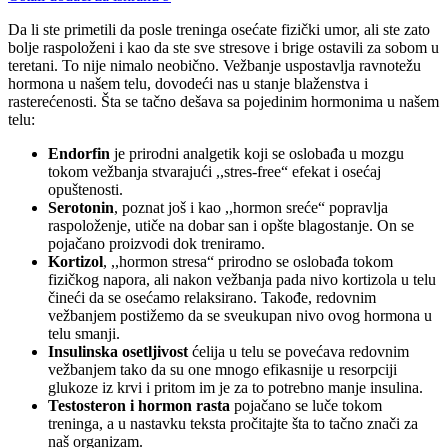
Da li ste primetili da posle treninga osećate fizički umor, ali ste zato
bolje raspoloženi i kao da ste sve stresove i brige ostavili za sobom u
teretani. To nije nimalo neobično. Vežbanje uspostavlja ravnotežu
hormona u našem telu, dovodeći nas u stanje blaženstva i
rasterećenosti. Šta se tačno dešava sa pojedinim hormonima u našem
telu:
Endorfin
je prirodni analgetik koji se oslobađa u mozgu
tokom vežbanja stvarajući ,,stres-free“ efekat i osećaj
opuštenosti.
Serotonin
, poznat još i kao ,,hormon sreće“ popravlja
raspoloženje, utiče na dobar san i opšte blagostanje. On se
pojačano proizvodi dok treniramo.
Kortizol
, ,,hormon stresa“ prirodno se oslobađa tokom
fizičkog napora, ali nakon vežbanja pada nivo kortizola u telu
čineći da se osećamo relaksirano. Takođe, redovnim
vežbanjem postižemo da se sveukupan nivo ovog hormona u
telu smanji.
Insulinska osetljivost
ćelija u telu se povećava redovnim
vežbanjem tako da su one mnogo efikasnije u resorpciji
glukoze iz krvi i pritom im je za to potrebno manje insulina.
Testosteron i hormon rasta
pojačano se luče tokom
treninga, a u nastavku teksta pročitajte šta to tačno znači za
naš organizam.