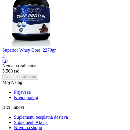
Superior Whey Core, 2270gr
5
(5)
Nema na zalihama
5.500
rsd
Nema na zalihama
Moj Nalog
Prijavi se
Kreiraj nalog
Brzi linkovi
Suplementi besplatna dostava
Suplementi Akcija
Novo na shopu