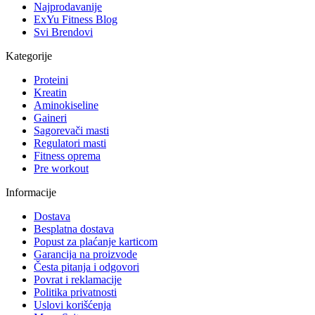
Najprodavanije
ExYu Fitness Blog
Svi Brendovi
Kategorije
Proteini
Kreatin
Aminokiseline
Gaineri
Sagorevači masti
Regulatori masti
Fitness oprema
Pre workout
Informacije
Dostava
Besplatna dostava
Popust za plaćanje karticom
Garancija na proizvode
Česta pitanja i odgovori
Povrat i reklamacije
Politika privatnosti
Uslovi korišćenja