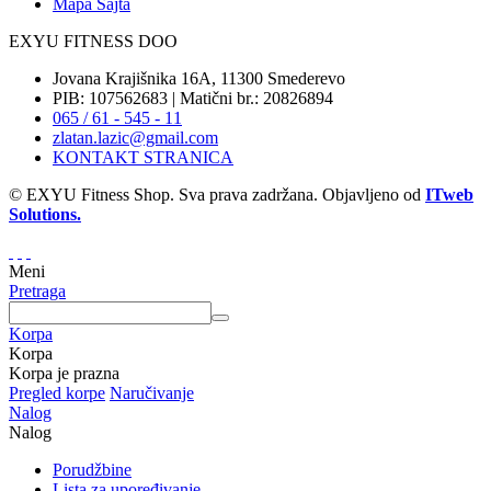
Mapa Sajta
EXYU FITNESS DOO
Jovana Krajišnika 16A, 11300 Smederevo
PIB: 107562683 | Matični br.: 20826894
065 / 61 - 545 - 11
zlatan.lazic@gmail.com
KONTAKT STRANICA
© EXYU Fitness Shop. Sva prava zadržana. Objavljeno od
ITweb
Solutions.
Meni
Pretraga
Korpa
Korpa
Korpa je prazna
Pregled korpe
Naručivanje
Nalog
Nalog
Porudžbine
Lista za upoređivanje