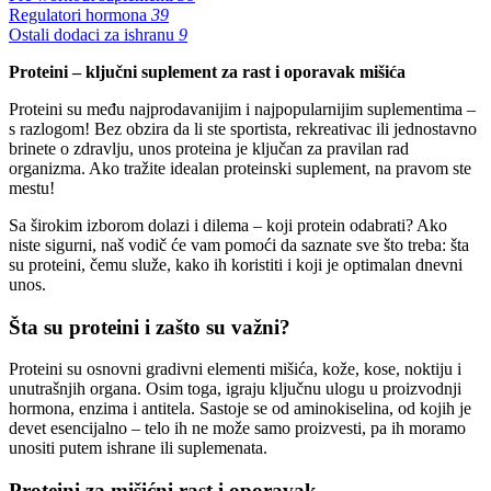
Regulatori hormona
39
Ostali dodaci za ishranu
9
Proteini – ključni suplement za rast i oporavak mišića
Proteini su među najprodavanijim i najpopularnijim suplementima –
s razlogom! Bez obzira da li ste sportista, rekreativac ili jednostavno
brinete o zdravlju, unos proteina je ključan za pravilan rad
organizma. Ako tražite idealan proteinski suplement, na pravom ste
mestu!
Sa širokim izborom dolazi i dilema – koji protein odabrati? Ako
niste sigurni, naš vodič će vam pomoći da saznate sve što treba: šta
su proteini, čemu služe, kako ih koristiti i koji je optimalan dnevni
unos.
Šta su proteini i zašto su važni?
Proteini su osnovni gradivni elementi mišića, kože, kose, noktiju i
unutrašnjih organa. Osim toga, igraju ključnu ulogu u proizvodnji
hormona, enzima i antitela. Sastoje se od aminokiselina, od kojih je
devet esencijalno – telo ih ne može samo proizvesti, pa ih moramo
unositi putem ishrane ili suplemenata.
Proteini za mišićni rast i oporavak