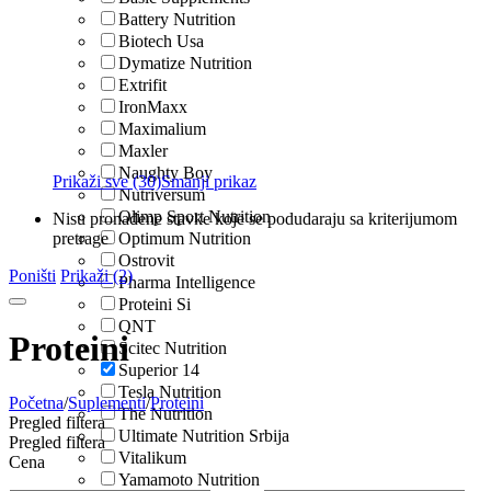
Battery Nutrition
Biotech Usa
Dymatize Nutrition
Extrifit
IronMaxx
Maximalium
Maxler
Naughty Boy
Prikaži sve (30)
Smanji prikaz
Nutriversum
Olimp Sport Nutrition
Nisu pronađene stavke koje se podudaraju sa kriterijumom
pretrage
Optimum Nutrition
Ostrovit
Poništi
Prikaži (2)
Pharma Intelligence
Proteini Si
QNT
Proteini
Scitec Nutrition
Superior 14
Tesla Nutrition
Početna
/
Suplementi
/
Proteini
The Nutrition
Pregled filtera
Ultimate Nutrition Srbija
Pregled filtera
Vitalikum
Cena
Yamamoto Nutrition