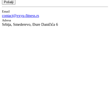
Pošalji
Email
contact@exyu-fitness.rs
Adresa
Srbija, Smederevo, Đure Daničića 6