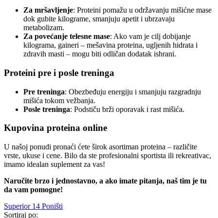
Za mršavljenje
: Proteini pomažu u održavanju mišićne mase
dok gubite kilograme, smanjuju apetit i ubrzavaju
metabolizam.
Za povećanje telesne mase
: Ako vam je cilj dobijanje
kilograma, gaineri – mešavina proteina, ugljenih hidrata i
zdravih masti – mogu biti odličan dodatak ishrani.
Proteini pre i posle treninga
Pre treninga
: Obezbeđuju energiju i smanjuju razgradnju
mišića tokom vežbanja.
Posle treninga
: Podstiču brži oporavak i rast mišića.
Kupovina proteina online
U našoj ponudi pronaći ćete širok asortiman proteina – različite
vrste, ukuse i cene. Bilo da ste profesionalni sportista ili rekreativac,
imamo idealan suplement za vas!
Naručite brzo i jednostavno, a ako imate pitanja, naš tim je tu
da vam pomogne!
Superior 14
Poništi
Sortiraj po: