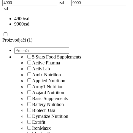
rsd
–
rsd
4900
rsd
9900
rsd
Proizvodjači (1)
5 Stars Food Supplements
Active Pharma
ActivLab
Amix Nutrition
Applied Nutrition
Army1 Nutrition
Azgard Nutrition
Basic Supplements
Battery Nutrition
Biotech Usa
Dymatize Nutrition
Extrifit
IronMaxx