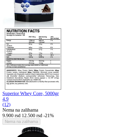
Superior Whey Core, 5000gr
4.9
(12)
Nema na zalihama
9.900
rsd
12.500
rsd
-21%
Nema na zalihama