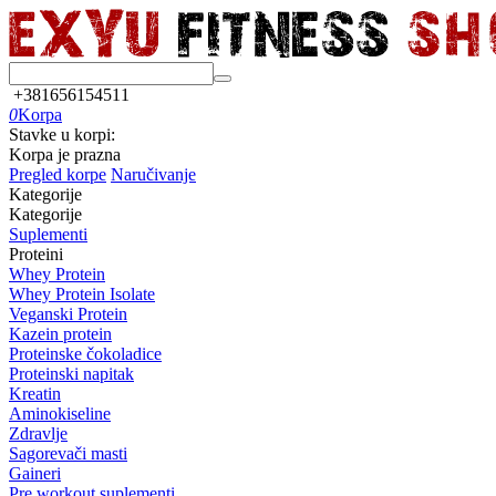
+381656154511
0
Korpa
Stavke u korpi:
Korpa je prazna
Pregled korpe
Naručivanje
Kategorije
Kategorije
Suplementi
Proteini
Whey Protein
Whey Protein Isolate
Veganski Protein
Kazein protein
Proteinske čokoladice
Proteinski napitak
Kreatin
Aminokiseline
Zdravlje
Sagorevači masti
Gaineri
Pre workout suplementi