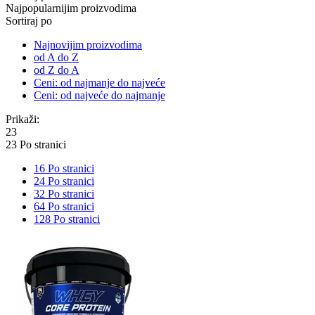
Najpopularnijim proizvodima
Sortiraj po
Najnovijim proizvodima
od A do Z
od Z do A
Ceni: od najmanje do najveće
Ceni: od najveće do najmanje
Prikaži:
23
23 Po stranici
16 Po stranici
24 Po stranici
32 Po stranici
64 Po stranici
128 Po stranici