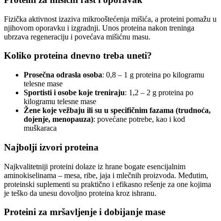
Fizička aktivnost izaziva mikrooštećenja mišića, a proteini pomažu u
njihovom oporavku i izgradnji. Unos proteina nakon treninga
ubrzava regeneraciju i povećava mišićnu masu.
Koliko proteina dnevno treba uneti?
Prosečna odrasla osoba
: 0,8 – 1 g proteina po kilogramu
telesne mase
Sportisti i osobe koje treniraju
: 1,2 – 2 g proteina po
kilogramu telesne mase
Žene koje vežbaju ili su u specifičnim fazama (trudnoća,
dojenje, menopauza)
: povećane potrebe, kao i kod
muškaraca
Najbolji izvori proteina
Najkvalitetniji proteini dolaze iz hrane bogate esencijalnim
aminokiselinama – mesa, ribe, jaja i mlečnih proizvoda. Međutim,
proteinski suplementi su praktično i efikasno rešenje za one kojima
je teško da unesu dovoljno proteina kroz ishranu.
Proteini za mršavljenje i dobijanje mase