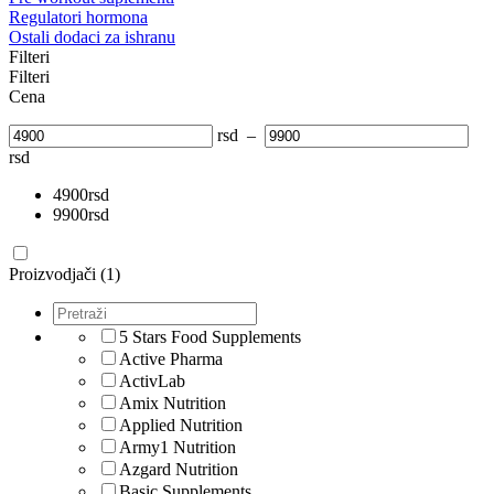
Regulatori hormona
Ostali dodaci za ishranu
Filteri
Filteri
Cena
rsd
–
rsd
4900
rsd
9900
rsd
Proizvodjači (1)
5 Stars Food Supplements
Active Pharma
ActivLab
Amix Nutrition
Applied Nutrition
Army1 Nutrition
Azgard Nutrition
Basic Supplements