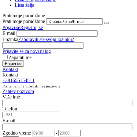
Lista želja
Prati moje porudžbine
Prati moje porudžbine
Prijavi se
Registruj se
E-mail
Lozinka
Zaboravili ste svoju lozinku?
Prijavite se za novi nalog
Zapamti me
Prijavi se
Kontakt
Kontakt
+381656154511
Pišite nam na viber ili nas pozovite.
Zahtev pozivom
Vaše ime
Telefon
E-mail
Zgodno vreme
-