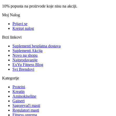
10% popusta na proizvode koje nisu na akciji.
Moj Nalog
Prijavi se
Kreiraj nalog
Brzi linkovi
Suplementi besplatna dostava
Suplementi Akcija
Novo na shopu
Najprodavanije
ExYu Fitness Blog
Svi Brendovi
Kategorije
Proteini
Kreatin
Aminokiseline
Gaineri
Sagorevači masti
Regulatori masti
Fitness oprema