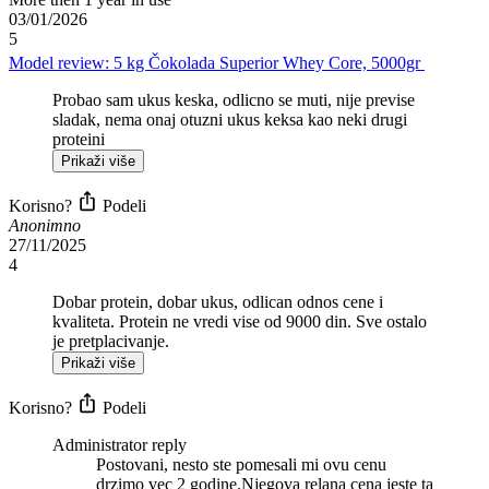
03/01/2026
5
Model review:
5 kg
Čokolada
Superior Whey Core, 5000gr
Probao sam ukus keska, odlicno se muti, nije previse
sladak, nema onaj otuzni ukus keksa kao neki drugi
proteini
Prikaži više
Korisno?
Podeli
Anonimno
27/11/2025
4
Dobar protein, dobar ukus, odlican odnos cene i
kvaliteta. Protein ne vredi vise od 9000 din. Sve ostalo
je pretplacivanje.
Prikaži više
Korisno?
Podeli
Administrator reply
Postovani, nesto ste pomesali mi ovu cenu
drzimo vec 2 godine.Njegova relana cena jeste ta