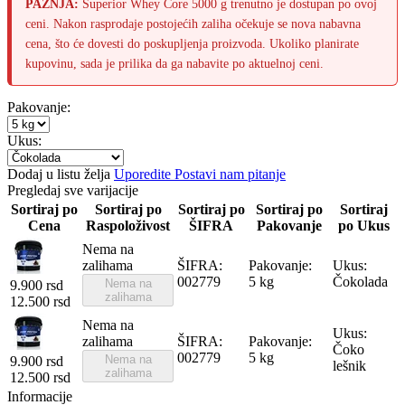
PAŽNJA:
Superior Whey Core 5000 g trenutno je dostupan po ovoj
ceni. Nakon rasprodaje postojećih zaliha očekuje se nova nabavna
cena, što će dovesti do poskupljenja proizvoda. Ukoliko planirate
kupovinu, sada je prilika da ga nabavite po aktuelnoj ceni.
Pakovanje:
Ukus:
Dodaj u listu želja
Uporedite
Postavi nam pitanje
Pregledaj sve varijacije
Sortiraj po
Sortiraj po
Sortiraj po
Sortiraj po
Sortiraj
Cena
Raspoloživost
ŠIFRA
Pakovanje
po Ukus
Nema na
zalihama
ŠIFRA:
Pakovanje:
Ukus:
002779
5 kg
Čokolada
Nema na
9.900
rsd
zalihama
12.500
rsd
Nema na
Ukus:
zalihama
ŠIFRA:
Pakovanje:
Čoko
002779
5 kg
Nema na
9.900
rsd
lešnik
zalihama
12.500
rsd
Informacije