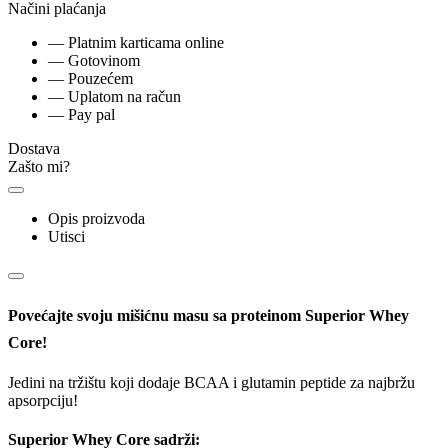
Načini plaćanja
— Platnim karticama online
— Gotovinom
— Pouzećem
— Uplatom na račun
— Pay pal
Dostava
Zašto mi?
Opis proizvoda
Utisci
Povećajte svoju mišićnu masu sa proteinom Superior Whey
Core!
Jedini na tržištu koji dodaje BCAA i glutamin peptide za najbržu
apsorpciju!
Superior Whey Core sadrži: