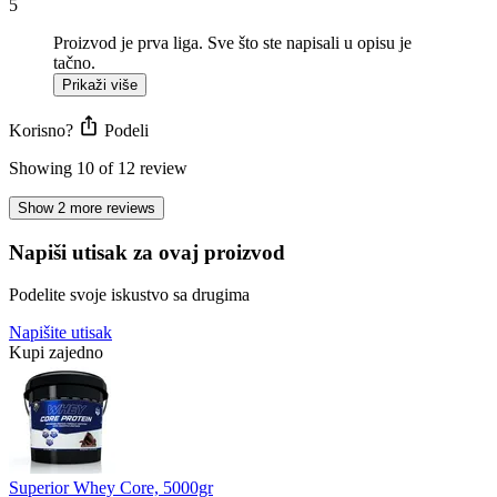
5
Proizvod je prva liga. Sve što ste napisali u opisu je
tačno.
Prikaži više
Korisno?
Podeli
Showing 10 of 12 review
Show 2 more reviews
Napiši utisak za ovaj proizvod
Podelite svoje iskustvo sa drugima
Napišite utisak
Kupi zajedno
Superior Whey Core, 5000gr