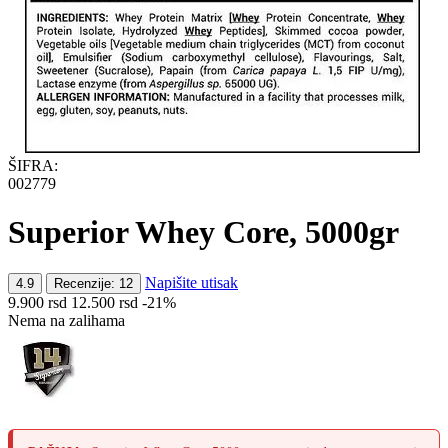
ŠIFRA:
002779
Superior Whey Core, 5000gr
Napišite utisak
4.9
Recenzije: 12
9.900
rsd
12.500
rsd
-21%
Nema na zalihama