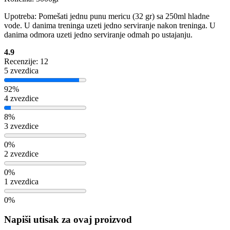
Upotreba: Pomešati jednu punu mericu (32 gr) sa 250ml hladne
vode. U danima treninga uzeti jedno serviranje nakon treninga. U
danima odmora uzeti jedno serviranje odmah po ustajanju.
4.9
Recenzije: 12
5 zvezdica
92%
4 zvezdice
8%
3 zvezdice
0%
2 zvezdice
0%
1 zvezdica
0%
Napiši utisak za ovaj proizvod