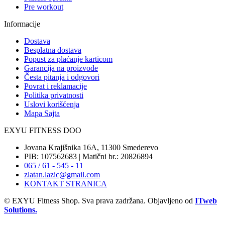
Pre workout
Informacije
Dostava
Besplatna dostava
Popust za plaćanje karticom
Garancija na proizvode
Česta pitanja i odgovori
Povrat i reklamacije
Politika privatnosti
Uslovi korišćenja
Mapa Sajta
EXYU FITNESS DOO
Jovana Krajišnika 16A, 11300 Smederevo
PIB: 107562683 | Matični br.: 20826894
065 / 61 - 545 - 11
zlatan.lazic@gmail.com
KONTAKT STRANICA
© EXYU Fitness Shop. Sva prava zadržana. Objavljeno od
ITweb
Solutions.