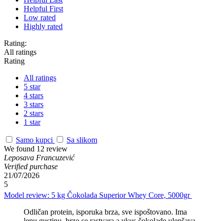
Helpful First
Low rated
Highly rated
Rating:
All ratings
Rating
All ratings
5 star
4 stars
3 stars
2 stars
1 star
Samo kupci
Sa slikom
We found 12 review
Leposava Francuzević
Verified purchase
21/07/2026
5
Model review:
5 kg
Čokolada
Superior Whey Core, 5000gr
Odličan protein, isporuka brza, sve ispoštovano. Ima
lepu gustinu, brzo se rastvara a ukus čokolade ulepšava