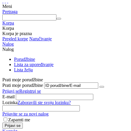
Meni
Pretraga
Korpa
Korpa
Korpa je prazna
Pregled korpe
Naručivanje
Nalog
Nalog
Porudžbine
Lista za upoređivanje
Lista želja
Prati moje porudžbine
Prati moje porudžbine
Prijavi se
Registruj se
E-mail
Lozinka
Zaboravili ste svoju lozinku?
Prijavite se za novi nalog
Zapamti me
Prijavi se