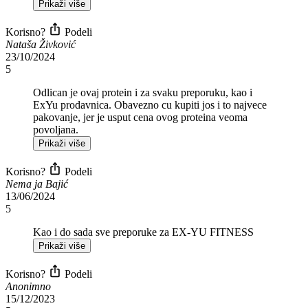
Prikaži više
Korisno?
Podeli
Nataša Živković
23/10/2024
5
Odlican je ovaj protein i za svaku preporuku, kao i
ExYu prodavnica. Obavezno cu kupiti jos i to najvece
pakovanje, jer je usput cena ovog proteina veoma
povoljana.
Prikaži više
Korisno?
Podeli
Nema ja Bajić
13/06/2024
5
Kao i do sada sve preporuke za EX-YU FITNESS
Prikaži više
Korisno?
Podeli
Anonimno
15/12/2023