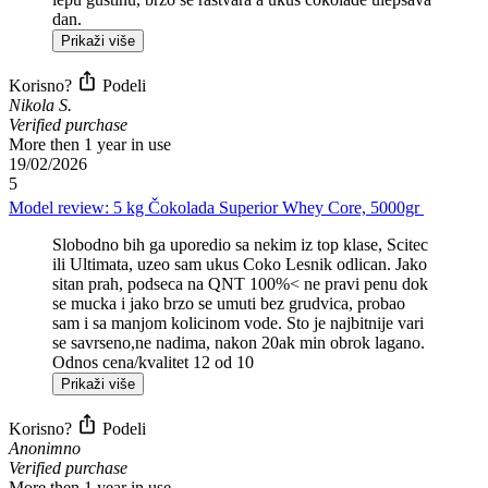
dan.
Prikaži više
Korisno?
Podeli
Nikola S.
Verified purchase
More then 1 year in use
19/02/2026
5
Model review:
5 kg
Čokolada
Superior Whey Core, 5000gr
Slobodno bih ga uporedio sa nekim iz top klase, Scitec
ili Ultimata, uzeo sam ukus Coko Lesnik odlican. Jako
sitan prah, podseca na QNT 100%< ne pravi penu dok
se mucka i jako brzo se umuti bez grudvica, probao
sam i sa manjom kolicinom vode. Sto je najbitnije vari
se savrseno,ne nadima, nakon 20ak min obrok lagano.
Odnos cena/kvalitet 12 od 10
Prikaži više
Korisno?
Podeli
Anonimno
Verified purchase
More then 1 year in use