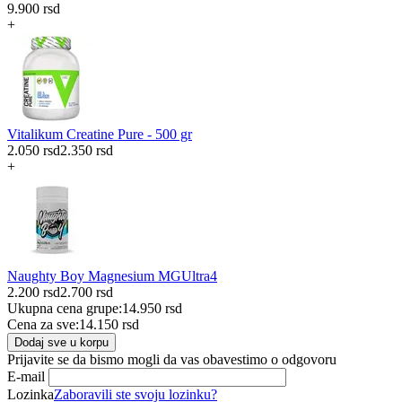
9.900
rsd
+
Vitalikum Creatine Pure - 500 gr
2.050
rsd
2.350
rsd
+
Naughty Boy Magnesium MGUltra4
2.200
rsd
2.700
rsd
Ukupna cena grupe:
14.950
rsd
Cena za sve:
14.150
rsd
Dodaj sve u korpu
Prijavite se da bismo mogli da vas obavestimo o odgovoru
E-mail
Lozinka
Zaboravili ste svoju lozinku?