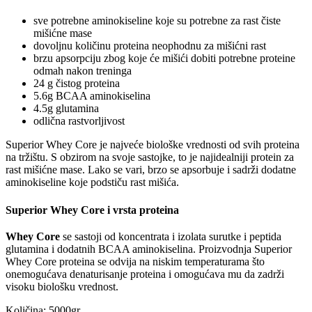
sve potrebne aminokiseline koje su potrebne za rast čiste
mišićne mase
dovoljnu količinu proteina neophodnu za mišićni rast
brzu apsorpciju zbog koje će mišići dobiti potrebne proteine
odmah nakon treninga
24 g čistog proteina
5.6g BCAA aminokiselina
4.5g glutamina
odlična rastvorljivost
Superior Whey Core je najveće biološke vrednosti od svih proteina
na tržištu. S obzirom na svoje sastojke, to je najidealniji protein za
rast mišićne mase. Lako se vari, brzo se apsorbuje i sadrži dodatne
aminokiseline koje podstiču rast mišića.
Superior Whey Core i vrsta proteina
Whey Core
se sastoji od koncentrata i izolata surutke i peptida
glutamina i dodatnih BCAA aminokiselina. Proizvodnja Superior
Whey Core proteina se odvija na niskim temperaturama što
onemogućava denaturisanje proteina i omogućava mu da zadrži
visoku biološku vrednost.
Količina: 5000gr