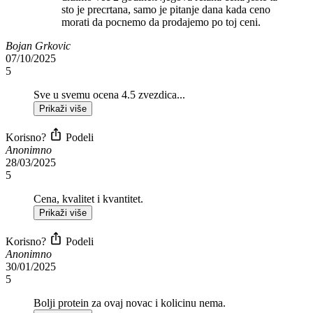
sto je precrtana, samo je pitanje dana kada ceno
morati da pocnemo da prodajemo po toj ceni.
Bojan Grkovic
07/10/2025
5
Sve u svemu ocena 4.5 zvezdica...
Prikaži više
Korisno?
Podeli
Anonimno
28/03/2025
5
Cena, kvalitet i kvantitet.
Prikaži više
Korisno?
Podeli
Anonimno
30/01/2025
5
Bolji protein za ovaj novac i kolicinu nema.