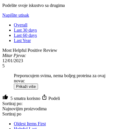
Podelite svoje iskustvo sa drugima
Napišite utisak
Overall
Last 30 days
Last 60 days
Last Year
Most Helpful Positive Review
Mitar Pjevac
12/01/2023
5
Preporucujem svima, nema boljeg proteina za ovaj
novac
Prikaži više
5 smatra korisno
Podeli
Sortiraj po:
Najnovijim proizvodima
Sortiraj po
Oldest Items First
Helpful Last