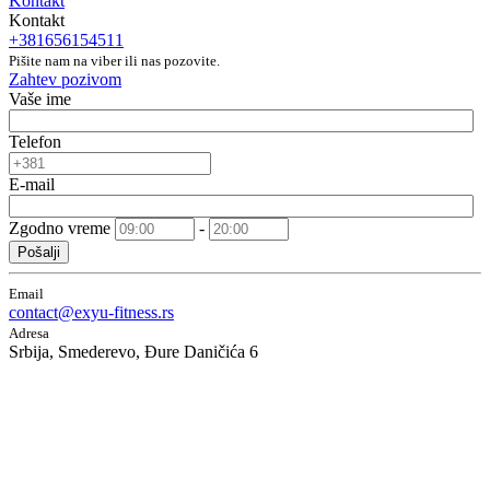
Kontakt
Kontakt
+381656154511
Pišite nam na viber ili nas pozovite.
Zahtev pozivom
Vaše ime
Telefon
E-mail
Zgodno vreme
-
Pošalji
Email
contact@exyu-fitness.rs
Adresa
Srbija, Smederevo, Đure Daničića 6