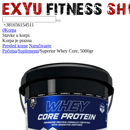
+381656154511
0
Korpa
Stavke u korpi:
Korpa je prazna
Pregled korpe
Naručivanje
Početna
/
Suplementi
/
Superior Whey Core, 5000gr