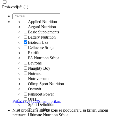
Proizvodjači (1)
Applied Nutrition
Azgard Nutrition
Basic Supplements
Battery Nutrition
Biotech Usa
Cellucore Srbija
Extrifit
FA Nutrition Srbija
Levrone
Naughty Boy
Nutrend
Nutriversum
Olimp Sport Nutrition
Ostrovit
Pansport Power
QNT
Prikaži sve (22)
Smanji prikaz
Sport Definition
The Nutrition
Nisu pronađene stavke koje se podudaraju sa kriterijumom
pretrage
Ultimate Nutrition Srbija