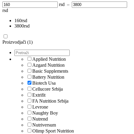
rsd
–
rsd
160
rsd
3800
rsd
Proizvodjači (1)
Applied Nutrition
Azgard Nutrition
Basic Supplements
Battery Nutrition
Biotech Usa
Cellucore Srbija
Extrifit
FA Nutrition Srbija
Levrone
Naughty Boy
Nutrend
Nutriversum
Olimp Sport Nutrition