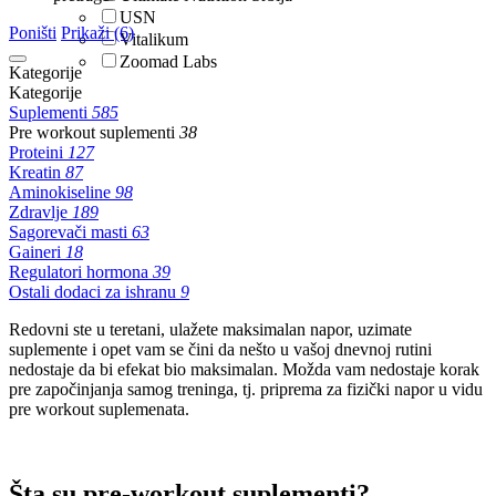
USN
Poništi
Prikaži (6)
Vitalikum
Zoomad Labs
Kategorije
Kategorije
Suplementi
585
Pre workout suplementi
38
Proteini
127
Kreatin
87
Aminokiseline
98
Zdravlje
189
Sagorevači masti
63
Gaineri
18
Regulatori hormona
39
Ostali dodaci za ishranu
9
Redovni ste u teretani, ulažete maksimalan napor, uzimate
suplemente i opet vam se čini da nešto u vašoj dnevnoj rutini
nedostaje da bi efekat bio maksimalan. Možda vam nedostaje korak
pre započinjanja samog treninga, tj. priprema za fizički napor u vidu
pre workout suplemenata.
Šta su pre-workout suplementi?