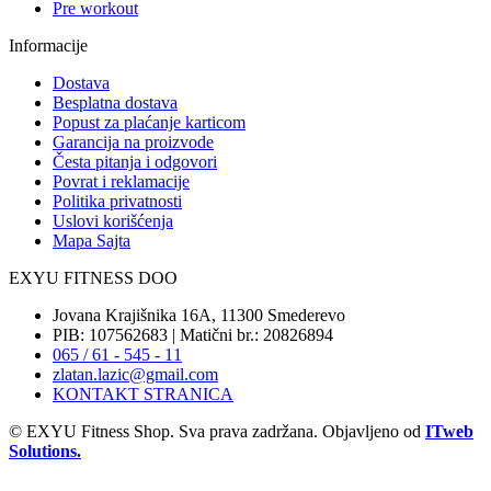
Pre workout
Informacije
Dostava
Besplatna dostava
Popust za plaćanje karticom
Garancija na proizvode
Česta pitanja i odgovori
Povrat i reklamacije
Politika privatnosti
Uslovi korišćenja
Mapa Sajta
EXYU FITNESS DOO
Jovana Krajišnika 16A, 11300 Smederevo
PIB: 107562683 | Matični br.: 20826894
065 / 61 - 545 - 11
zlatan.lazic@gmail.com
KONTAKT STRANICA
© EXYU Fitness Shop. Sva prava zadržana. Objavljeno od
ITweb
Solutions.