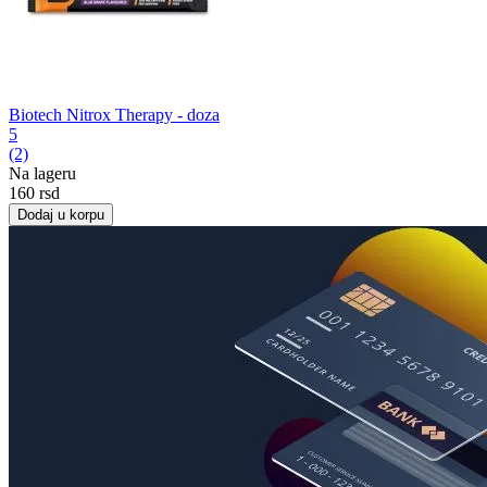
Biotech Nitrox Therapy - doza
5
(2)
Na lageru
‍160‍
rsd
Dodaj u korpu