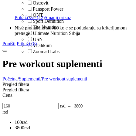
Ostrovit
Pansport Power
QNT
Prikaži sve (22)
Smanji prikaz
Sport Definition
The Nutrition
Nisu pronađene stavke koje se podudaraju sa kriterijumom
pretrage
Ultimate Nutrition Srbija
USN
Poništi
Prikaži (6)
Vitalikum
Zoomad Labs
Pre workout suplementi
Početna
/
Suplementi
/
Pre workout suplementi
Pregled filtera
Pregled filtera
Cena
rsd
–
rsd
160
rsd
3800
rsd