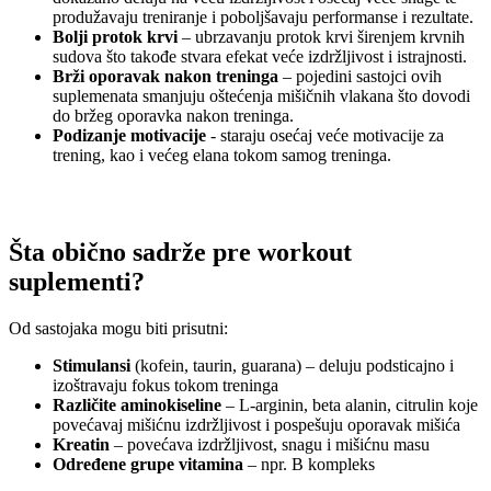
produžavaju treniranje i poboljšavaju performanse i rezultate.
Bolji protok krvi
– ubrzavanju protok krvi širenjem krvnih
sudova što takođe stvara efekat veće izdržljivost i istrajnosti.
Brži oporavak nakon treninga
– pojedini sastojci ovih
suplemenata smanjuju oštećenja mišičnih vlakana što dovodi
do bržeg oporavka nakon treninga.
Podizanje motivacije
- staraju osećaj veće motivacije za
trening, kao i većeg elana tokom samog treninga.
Šta obično sadrže pre workout
suplementi?
Od sastojaka mogu biti prisutni:
Stimulansi
(kofein, taurin, guarana) – deluju podsticajno i
izoštravaju fokus tokom treninga
Različite aminokiseline
– L-arginin, beta alanin, citrulin koje
povećavaj mišićnu izdržljivost i pospešuju oporavak mišića
Kreatin
– povećava izdržljivost, snagu i mišićnu masu
Određene grupe vitamina
– npr. B kompleks