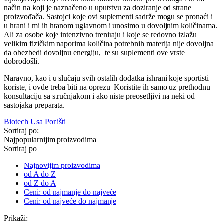
način na koji je naznačeno u uputstvu za doziranje od strane
proizvođača. Sastojci koje ovi suplementi sadrže mogu se pronaći i
u hrani i mi ih hranom uglavnom i unosimo u dovoljnim količinama.
Ali za osobe koje intenzivno treniraju i koje se redovno izlažu
velikim fizičkim naporima količina potrebnih materija nije dovoljna
da obezbedi dovoljnu energiju, te su suplementi ove vrste
dobrodošli.
Naravno, kao i u slučaju svih ostalih dodatka ishrani koje sportisti
koriste, i ovde treba biti na oprezu. Koristite ih samo uz prethodnu
konsultaciju sa stručnjakom i ako niste preosetljivi na neki od
sastojaka preparata.
Biotech Usa
Poništi
Sortiraj po:
Najpopularnijim proizvodima
Sortiraj po
Najnovijim proizvodima
od A do Z
od Z do A
Ceni: od najmanje do najveće
Ceni: od najveće do najmanje
Prikaži: