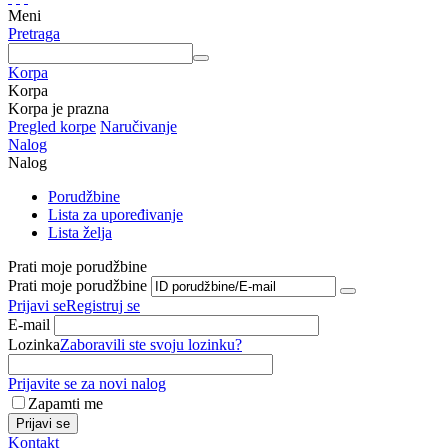
Meni
Pretraga
Korpa
Korpa
Korpa je prazna
Pregled korpe
Naručivanje
Nalog
Nalog
Porudžbine
Lista za upoređivanje
Lista želja
Prati moje porudžbine
Prati moje porudžbine
Prijavi se
Registruj se
E-mail
Lozinka
Zaboravili ste svoju lozinku?
Prijavite se za novi nalog
Zapamti me
Prijavi se
Kontakt