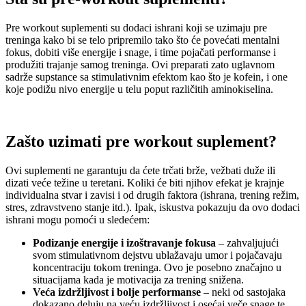
Pre workout suplementi su dodaci ishrani koji se uzimaju pre
treninga kako bi se telo pripremilo tako što će povećati mentalni
fokus, dobiti više energije i snage, i time pojačati performanse i
produžiti trajanje samog treninga. Ovi preparati zato uglavnom
sadrže supstance sa stimulativnim efektom kao što je kofein, i one
koje podižu nivo energije u telu poput različitih aminokiselina.
Zašto uzimati
pre workout
suplement?
Ovi suplementi ne garantuju da ćete trčati brže, vežbati duže ili
dizati veće težine u teretani. Koliki će biti njihov efekat je krajnje
individualna stvar i zavisi i od drugih faktora (ishrana, trening režim,
stres, zdravstveno stanje itd.). Ipak, iskustva pokazuju da ovo dodaci
ishrani mogu pomoći u sledećem:
Podizanje energije i izoštravanje fokusa
– zahvaljujući
svom stimulativnom dejstvu ublažavaju umor i pojačavaju
koncentraciju tokom treninga. Ovo je posebno značajno u
situacijama kada je motivacija za trening snižena.
Veća izdržljivost i bolje performanse
– neki od sastojaka
dokazano deluju na veću izdržljivost i osećaj veče snage te