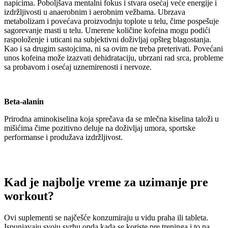
napicima. Poboljšava mentalni fokus i stvara osećaj veće energije i
izdržljivosti u anaerobnim i aerobnim vežbama. Ubrzava
metabolizam i povećava proizvodnju toplote u telu, čime pospešuje
sagorevanje masti u telu. Umerene količine kofeina mogu podići
raspoloženje i uticani na subjektivni doživljaj opšteg blagostanja.
Kao i sa drugim sastojcima, ni sa ovim ne treba preterivati. Povećani
unos kofeina može izazvati dehidrataciju, ubrzani rad srca, probleme
sa probavom i osećaj uznemirenosti i nervoze.
Beta-alanin
Prirodna aminokiselina koja sprečava da se mlečna kiselina taloži u
mišićima čime pozitivno deluje na doživljaj umora, sportske
performanse i produžava izdržljivost.
Kad je najbolje vreme za uzimanje
pre
workout
?
Ovi suplementi se najčešće konzumiraju u vidu praha ili tableta.
Ispunjavaju svoju svrhu onda kada se koriste pre treninga i to na