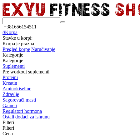
+381656154511
0
Korpa
Stavke u korpi:
Korpa je prazna
Pregled korpe
Naručivanje
Kategorije
Kategorije
Suplementi
Pre workout suplementi
Proteini
Kreatin
Aminokiseline
Zdravlje
Sagorevači masti
Gaineri
Regulatori hormona
Ostali dodaci za ishranu
Filteri
Filteri
Cena