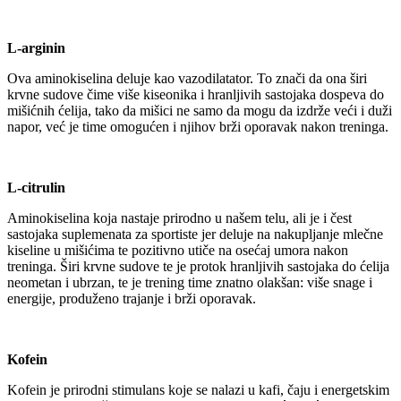
L-arginin
Ova aminokiselina deluje kao vazodilatator. To znači da ona širi
krvne sudove čime više kiseonika i hranljivih sastojaka dospeva do
mišićnih ćelija, tako da mišici ne samo da mogu da izdrže veći i duži
napor, već je time omogućen i njihov brži oporavak nakon treninga.
L-citrulin
Aminokiselina koja nastaje prirodno u našem telu, ali je i čest
sastojaka suplemenata za sportiste jer deluje na nakupljanje mlečne
kiseline u mišićima te pozitivno utiče na osećaj umora nakon
treninga. Širi krvne sudove te je protok hranljivih sastojaka do ćelija
neometan i ubrzan, te je trening time znatno olakšan: više snage i
energije, produženo trajanje i brži oporavak.
Kofein
Kofein je prirodni stimulans koje se nalazi u kafi, čaju i energetskim