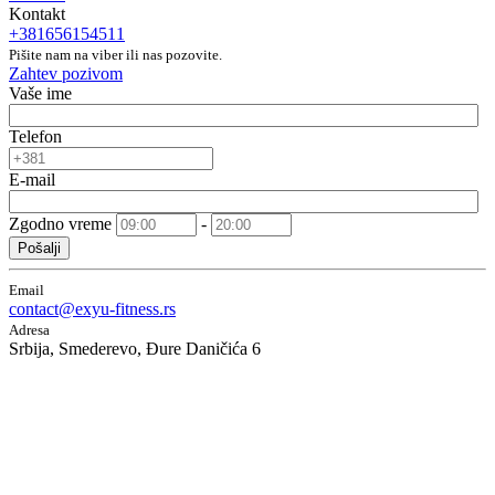
Kontakt
+381656154511
Pišite nam na viber ili nas pozovite.
Zahtev pozivom
Vaše ime
Telefon
E-mail
Zgodno vreme
-
Pošalji
Email
contact@exyu-fitness.rs
Adresa
Srbija, Smederevo, Đure Daničića 6