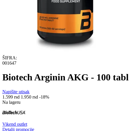
ŠIFRA:
001647
Biotech Arginin AKG - 100 tabl
Napišite utisak
1.599
rsd
1.950
rsd
-18%
Na lageru
Vikend outlet
Detalji promocije