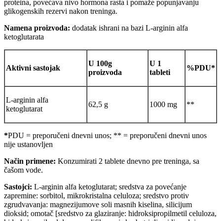
proteina, povećava nivo hormona rasta i pomaže popunjavanju
glikogenskih rezervi nakon treninga.
Namena proizvoda:
dodatak ishrani na bazi L-arginin alfa
ketoglutarata
U 100g
U 1
Aktivni sastojak
%PDU*
proizvoda
tableti
L-arginin alfa
62,5 g
1000 mg
**
ketoglutarat
*
PDU = preporučeni dnevni unos; ** = preporučeni dnevni unos
nije ustanovljen
Način primene:
Konzumirati 2 tablete dnevno pre treninga, sa
čašom vode.
S
astojci:
L-arginin alfa ketoglutarat; sredstva za povećanje
zapremine: sorbitol, mikrokristalna celuloza; sredstvo protiv
zgrudvavanja: magnezijumove soli masnih kiselina, silicijum
dioksid; omotač [sredstvo za glaziranje: hidroksipropilmetil celuloza,