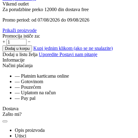
Vikend outlet
Za porudzbine preko 12000 din dostava free
Promo period: od 07/08/2026 do 09/08/2026
Prikaži proizvode
Promocija ističe za:
+
−
Kupi jednim klikom (ako se ne snalazite)
Dodaj u korpu
Dodaj u listu želja
Uporedite
Postavi nam pitanje
Informacije
Načini plaćanja
— Platnim karticama online
— Gotovinom
— Pouzećem
— Uplatom na račun
— Pay pal
Dostava
Zašto mi?
Opis proizvoda
Utisci