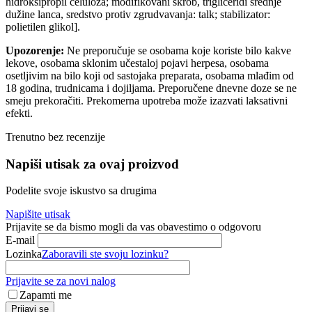
hidroksipropil celuloza; modifikovani skrob, trigliceridi srednje
dužine lanca, sredstvo protiv zgrudvavanja: talk; stabilizator:
polietilen glikol].
Upozorenje:
Ne preporučuje se osobama koje koriste bilo kakve
lekove, osobama sklonim učestaloj pojavi herpesa, osobama
osetljivim na bilo koji od sastojaka preparata, osobama mlađim od
18 godina, trudnicama i dojiljama. Preporučene dnevne doze se ne
smeju prekoračiti. Prekomerna upotreba može izazvati laksativni
efekti.
Trenutno bez recenzije
Napiši utisak za ovaj proizvod
Podelite svoje iskustvo sa drugima
Napišite utisak
Prijavite se da bismo mogli da vas obavestimo o odgovoru
E-mail
Lozinka
Zaboravili ste svoju lozinku?
Prijavite se za novi nalog
Zapamti me
Prijavi se