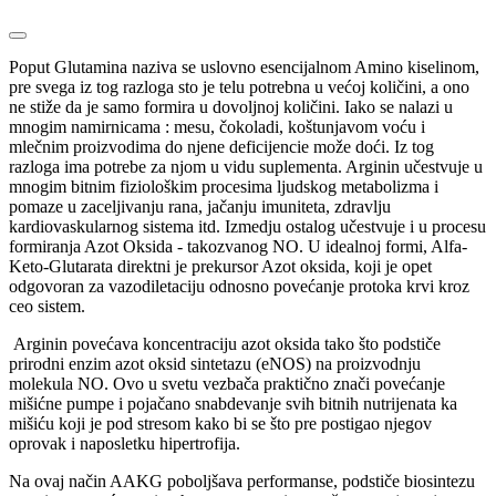
Poput Glutamina naziva se uslovno esencijalnom Amino kiselinom,
pre svega iz tog razloga sto je telu potrebna u većoj količini, a ono
ne stiže da je samo formira u dovoljnoj količini. Iako se nalazi u
mnogim namirnicama : mesu, čokoladi, koštunjavom voću i
mlečnim proizvodima do njene deficijencie može doći. Iz tog
razloga ima potrebe za njom u vidu suplementa. Arginin učestvuje u
mnogim bitnim fiziološkim procesima ljudskog metabolizma i
pomaze u zaceljivanju rana, jačanju imuniteta, zdravlju
kardiovaskularnog sistema itd. Izmedju ostalog učestvuje i u procesu
formiranja Azot Oksida - takozvanog NO. U idealnoj formi, Alfa-
Keto-Glutarata direktni je prekursor Azot oksida, koji je opet
odgovoran za vazodiletaciju odnosno povećanje protoka krvi kroz
ceo sistem.
Arginin povećava koncentraciju azot oksida tako što podstiče
prirodni enzim azot oksid sintetazu (eNOS) na proizvodnju
molekula NO. Ovo u svetu vezbača praktično znači povećanje
mišićne pumpe i pojačano snabdevanje svih bitnih nutrijenata ka
mišiću koji je pod stresom kako bi se što pre postigao njegov
oprovak i naposletku hipertrofija.
Na ovaj način AAKG poboljšava performanse, podstiče biosintezu