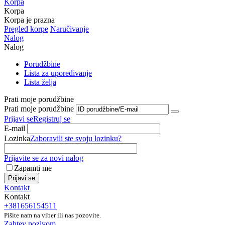
Korpa
Korpa
Korpa je prazna
Pregled korpe
Naručivanje
Nalog
Nalog
Porudžbine
Lista za upoređivanje
Lista želja
Prati moje porudžbine
Prati moje porudžbine
Prijavi se
Registruj se
E-mail
Lozinka
Zaboravili ste svoju lozinku?
Prijavite se za novi nalog
Zapamti me
Prijavi se
Kontakt
Kontakt
+381656154511
Pišite nam na viber ili nas pozovite.
Zahtev pozivom