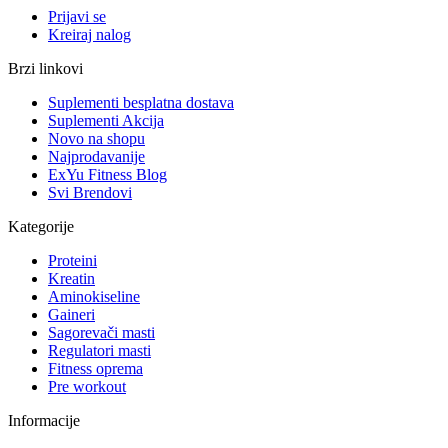
Prijavi se
Kreiraj nalog
Brzi linkovi
Suplementi besplatna dostava
Suplementi Akcija
Novo na shopu
Najprodavanije
ExYu Fitness Blog
Svi Brendovi
Kategorije
Proteini
Kreatin
Aminokiseline
Gaineri
Sagorevači masti
Regulatori masti
Fitness oprema
Pre workout
Informacije