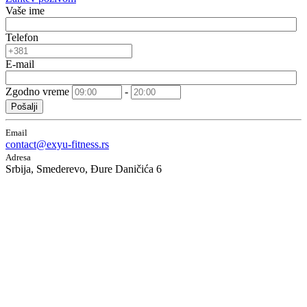
Vaše ime
Telefon
E-mail
Zgodno vreme
-
Pošalji
Email
contact@exyu-fitness.rs
Adresa
Srbija, Smederevo, Đure Daničića 6