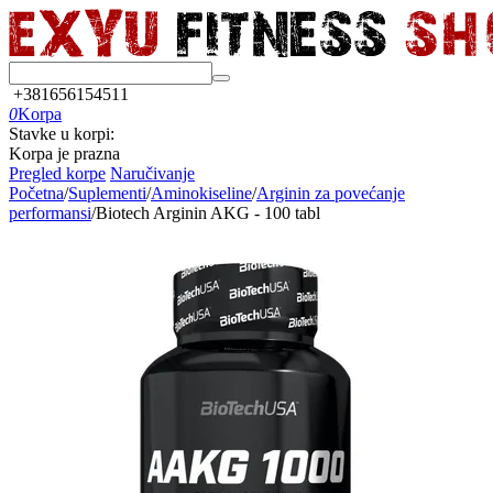
+381656154511
0
Korpa
Stavke u korpi:
Korpa je prazna
Pregled korpe
Naručivanje
Početna
/
Suplementi
/
Aminokiseline
/
Arginin za povećanje
performansi
/
Biotech Arginin AKG - 100 tabl