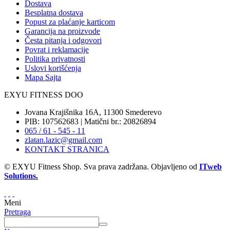
Dostava
Besplatna dostava
Popust za plaćanje karticom
Garancija na proizvode
Česta pitanja i odgovori
Povrat i reklamacije
Politika privatnosti
Uslovi korišćenja
Mapa Sajta
EXYU FITNESS DOO
Jovana Krajišnika 16A, 11300 Smederevo
PIB: 107562683 | Matični br.: 20826894
065 / 61 - 545 - 11
zlatan.lazic@gmail.com
KONTAKT STRANICA
© EXYU Fitness Shop. Sva prava zadržana. Objavljeno od
ITweb
Solutions.
Meni
Pretraga