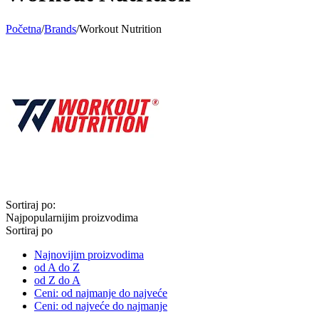
Početna
/
Brands
/
Workout Nutrition
Sortiraj po:
Najpopularnijim proizvodima
Sortiraj po
Najnovijim proizvodima
od A do Z
od Z do A
Ceni: od najmanje do najveće
Ceni: od najveće do najmanje