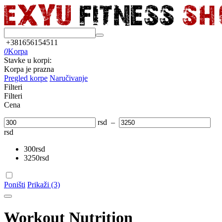
+381656154511
0
Korpa
Stavke u korpi:
Korpa je prazna
Pregled korpe
Naručivanje
Filteri
Filteri
Cena
rsd
–
rsd
300
rsd
3250
rsd
Poništi
Prikaži (3)
Workout Nutrition