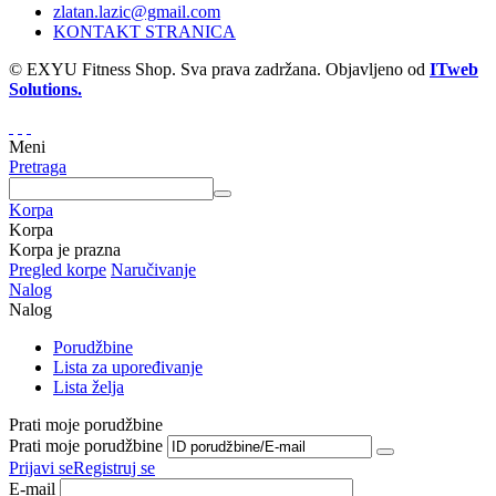
zlatan.lazic@gmail.com
KONTAKT STRANICA
© EXYU Fitness Shop. Sva prava zadržana. Objavljeno od
ITweb
Solutions.
Meni
Pretraga
Korpa
Korpa
Korpa je prazna
Pregled korpe
Naručivanje
Nalog
Nalog
Porudžbine
Lista za upoređivanje
Lista želja
Prati moje porudžbine
Prati moje porudžbine
Prijavi se
Registruj se
E-mail