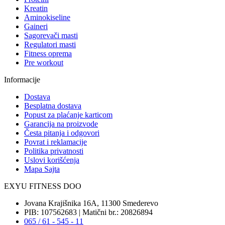
Kreatin
Aminokiseline
Gaineri
Sagorevači masti
Regulatori masti
Fitness oprema
Pre workout
Informacije
Dostava
Besplatna dostava
Popust za plaćanje karticom
Garancija na proizvode
Česta pitanja i odgovori
Povrat i reklamacije
Politika privatnosti
Uslovi korišćenja
Mapa Sajta
EXYU FITNESS DOO
Jovana Krajišnika 16A, 11300 Smederevo
PIB: 107562683 | Matični br.: 20826894
065 / 61 - 545 - 11