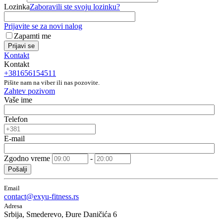
Lozinka
Zaboravili ste svoju lozinku?
Prijavite se za novi nalog
Zapamti me
Prijavi se
Kontakt
Kontakt
+381656154511
Pišite nam na viber ili nas pozovite.
Zahtev pozivom
Vaše ime
Telefon
E-mail
Zgodno vreme
-
Pošalji
Email
contact@exyu-fitness.rs
Adresa
Srbija, Smederevo, Đure Daničića 6