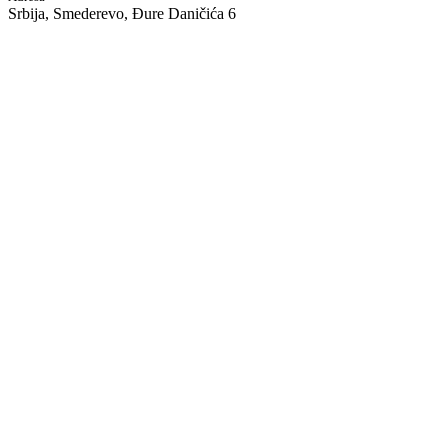
Srbija, Smederevo, Đure Daničića 6