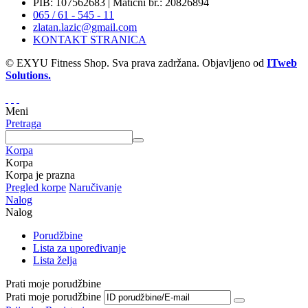
PIB: 107562683 | Matični br.: 20826894
065 / 61 - 545 - 11
zlatan.lazic@gmail.com
KONTAKT STRANICA
© EXYU Fitness Shop. Sva prava zadržana. Objavljeno od
ITweb
Solutions.
Meni
Pretraga
Korpa
Korpa
Korpa je prazna
Pregled korpe
Naručivanje
Nalog
Nalog
Porudžbine
Lista za upoređivanje
Lista želja
Prati moje porudžbine
Prati moje porudžbine