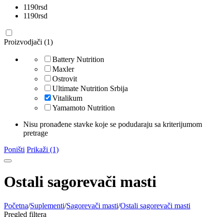
1190
rsd
1190
rsd
Proizvodjači (1)
Battery Nutrition
Maxler
Ostrovit
Ultimate Nutrition Srbija
Vitalikum
Yamamoto Nutrition
Nisu pronađene stavke koje se podudaraju sa kriterijumom
pretrage
Poništi
Prikaži (1)
Ostali sagorevači masti
Početna
/
Suplementi
/
Sagorevači masti
/
Ostali sagorevači masti
Pregled filtera