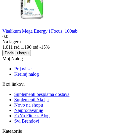
Vitalikum Mega Energy i Focus, 100tab
0.0
Na lageru
1.011
rsd
1.190
rsd
-15%
Dodaj u korpu
Moj Nalog
Prijavi se
Kreiraj nalog
Brzi linkovi
Suplementi besplatna dostava
Suplementi Akcija
Novo na shopu
Najprodavanije
ExYu Fitness Blog
Svi Brendovi
Kategorije