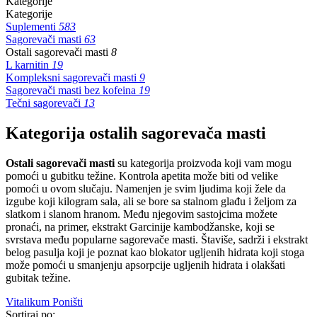
Kategorije
Kategorije
Suplementi
583
Sagorevači masti
63
Ostali sagorevači masti
8
L karnitin
19
Kompleksni sagorevači masti
9
Sagorevači masti bez kofeina
19
Tečni sagorevači
13
Kategorija ostalih sagorevača masti
Ostali sagorevači masti
su kategorija proizvoda koji vam mogu
pomoći u gubitku težine. Kontrola apetita može biti od velike
pomoći u ovom slučaju. Namenjen je svim ljudima koji žele da
izgube koji kilogram sala, ali se bore sa stalnom glađu i željom za
slatkom i slanom hranom. Među njegovim sastojcima možete
pronaći, na primer, ekstrakt Garcinije kambodžanske, koji se
svrstava među popularne sagorevače masti. Štaviše, sadrži i ekstrakt
belog pasulja koji je poznat kao blokator ugljenih hidrata koji stoga
može pomoći u smanjenju apsorpcije ugljenih hidrata i olakšati
gubitak težine.
Vitalikum
Poništi
Sortiraj po: