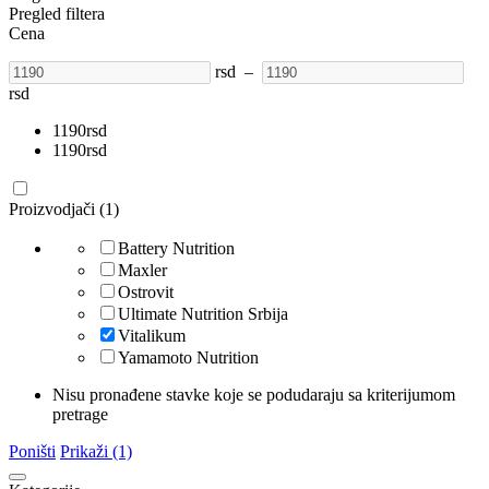
Pregled filtera
Cena
rsd
–
rsd
1190
rsd
1190
rsd
Proizvodjači (1)
Battery Nutrition
Maxler
Ostrovit
Ultimate Nutrition Srbija
Vitalikum
Yamamoto Nutrition
Nisu pronađene stavke koje se podudaraju sa kriterijumom
pretrage
Poništi
Prikaži (1)