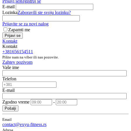
Prijavi se
Registruj se
E-mail
Lozinka
Zaboravili ste svoju lozinku?
Prijavite se za novi nalog
Zapamti me
Prijavi se
Kontakt
Kontakt
+381656154511
Pišite nam na viber ili nas pozovite.
Zahtev pozivom
Vaše ime
Telefon
E-mail
Zgodno vreme
-
Pošalji
Email
contact@exyu-fitness.rs
Adresa