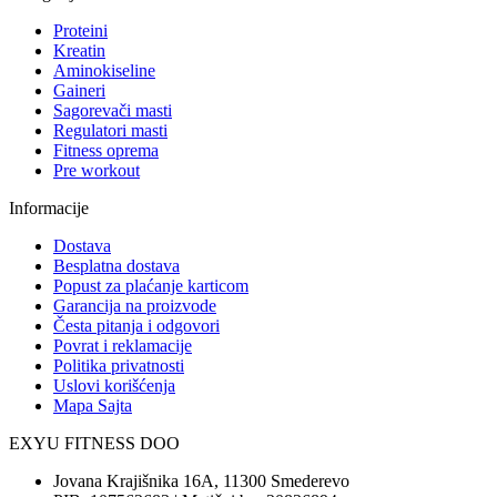
Proteini
Kreatin
Aminokiseline
Gaineri
Sagorevači masti
Regulatori masti
Fitness oprema
Pre workout
Informacije
Dostava
Besplatna dostava
Popust za plaćanje karticom
Garancija na proizvode
Česta pitanja i odgovori
Povrat i reklamacije
Politika privatnosti
Uslovi korišćenja
Mapa Sajta
EXYU FITNESS DOO
Jovana Krajišnika 16A, 11300 Smederevo