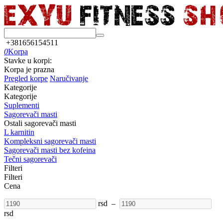
+381656154511
0
Korpa
Stavke u korpi:
Korpa je prazna
Pregled korpe
Naručivanje
Kategorije
Kategorije
Suplementi
Sagorevači masti
Ostali sagorevači masti
L karnitin
Kompleksni sagorevači masti
Sagorevači masti bez kofeina
Tečni sagorevači
Filteri
Filteri
Cena
rsd
–
rsd