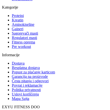
Kategorije
Proteini
Kreatin
Aminokiseline
Gaineri
Sagorevači masti
Regulatori masti
Fitness oprema
Pre workout
Informacije
Dostava
Besplatna dostava
Popust za plaćanje karticom
Garancija na proizvode
Česta pitanja i odgovori
Povrat i reklamacije
Politika privatnosti
Uslovi korišćenja
Mapa Sajta
EXYU FITNESS DOO