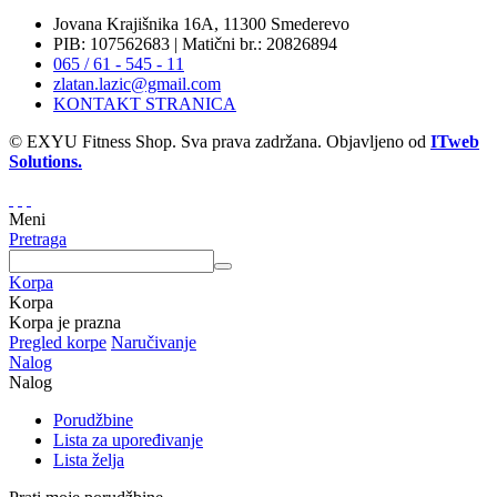
Jovana Krajišnika 16A, 11300 Smederevo
PIB: 107562683 | Matični br.: 20826894
065 / 61 - 545 - 11
zlatan.lazic@gmail.com
KONTAKT STRANICA
© EXYU Fitness Shop. Sva prava zadržana. Objavljeno od
ITweb
Solutions.
Meni
Pretraga
Korpa
Korpa
Korpa je prazna
Pregled korpe
Naručivanje
Nalog
Nalog
Porudžbine
Lista za upoređivanje
Lista želja