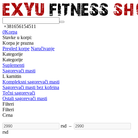
+381656154511
0
Korpa
Stavke u korpi:
Korpa je prazna
Pregled korpe
Naručivanje
Kategorije
Kategorije
Suplementi
Sagorevači masti
L karnitin
Kompleksni sagorevači masti
Sagorevači masti bez kofeina
Tečni sagorevači
Ostali sagorevači masti
Filteri
Filteri
Cena
rsd
–
rsd