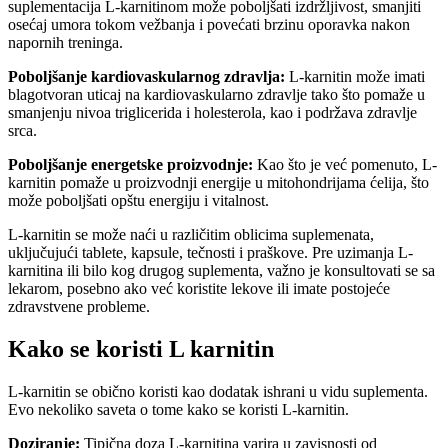
suplementacija L-karnitinom može poboljšati izdržljivost, smanjiti
osećaj umora tokom vežbanja i povećati brzinu oporavka nakon
napornih treninga.
Poboljšanje kardiovaskularnog zdravlja:
L-karnitin može imati
blagotvoran uticaj na kardiovaskularno zdravlje tako što pomaže u
smanjenju nivoa triglicerida i holesterola, kao i podržava zdravlje
srca.
Poboljšanje energetske proizvodnje:
Kao što je već pomenuto, L-
karnitin pomaže u proizvodnji energije u mitohondrijama ćelija, što
može poboljšati opštu energiju i vitalnost.
L-karnitin se može naći u različitim oblicima suplemenata,
uključujući tablete, kapsule, tečnosti i praškove. Pre uzimanja L-
karnitina ili bilo kog drugog suplementa, važno je konsultovati se sa
lekarom, posebno ako već koristite lekove ili imate postojeće
zdravstvene probleme.
Kako se koristi L karnitin
L-karnitin se obično koristi kao dodatak ishrani u vidu suplementa.
Evo nekoliko saveta o tome kako se koristi L-karnitin.
Doziranje:
Tipična doza L-karnitina varira u zavisnosti od