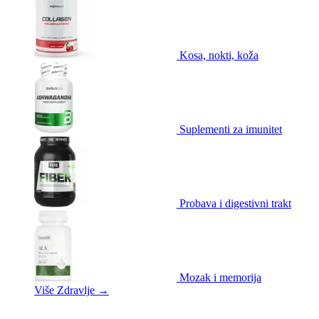
Kosa, nokti, koža
Suplementi za imunitet
Probava i digestivni trakt
Mozak i memorija
Više Zdravlje
→