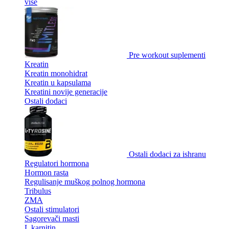
više
Pre workout suplementi
Kreatin
Kreatin monohidrat
Kreatin u kapsulama
Kreatini novije generacije
Ostali dodaci
Ostali dodaci za ishranu
Regulatori hormona
Hormon rasta
Regulisanje muškog polnog hormona
Tribulus
ZMA
Ostali stimulatori
Sagorevači masti
L karnitin