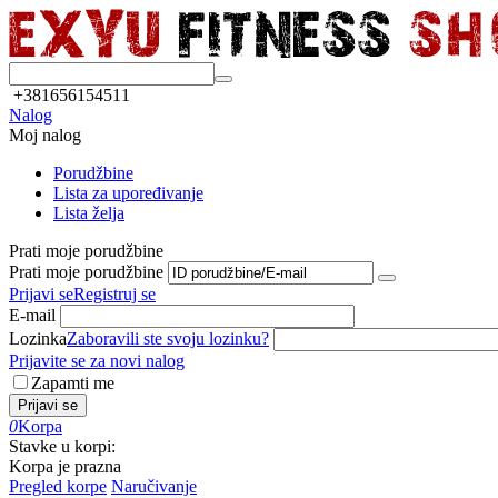
+381656154511
Nalog
Moj nalog
Porudžbine
Lista za upoređivanje
Lista želja
Prati moje porudžbine
Prati moje porudžbine
Prijavi se
Registruj se
E-mail
Lozinka
Zaboravili ste svoju lozinku?
Prijavite se za novi nalog
Zapamti me
Prijavi se
0
Korpa
Stavke u korpi:
Korpa je prazna
Pregled korpe
Naručivanje