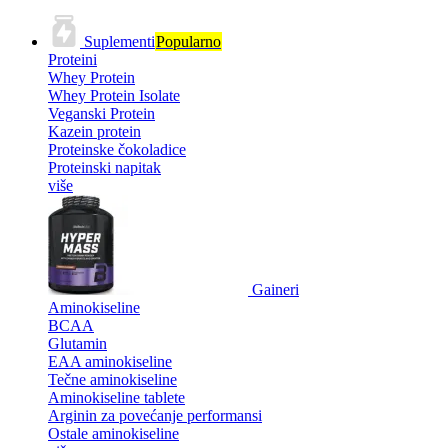
Suplementi
Popularno
Proteini
Whey Protein
Whey Protein Isolate
Veganski Protein
Kazein protein
Proteinske čokoladice
Proteinski napitak
više
Gaineri
Aminokiseline
BCAA
Glutamin
EAA aminokiseline
Tečne aminokiseline
Aminokiseline tablete
Arginin za povećanje performansi
Ostale aminokiseline