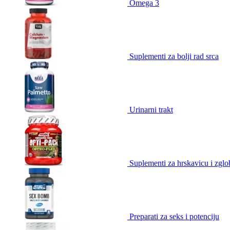
Omega 3
Suplementi za bolji rad srca
Urinarni trakt
Suplementi za hrskavicu i zgl
Preparati za seks i potenciju