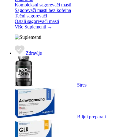
Kompleksni sagorevači masti
Sagorevači masti bez kofeina
Tečni sagorevači
Ostali sagorevači masti
Više Suplementi
→
Zdravlje
Stres
Biljni preparati