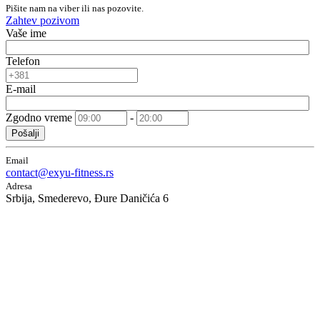
Pišite nam na viber ili nas pozovite.
Zahtev pozivom
Vaše ime
Telefon
E-mail
Zgodno vreme
-
Pošalji
Email
contact@exyu-fitness.rs
Adresa
Srbija, Smederevo, Đure Daničića 6