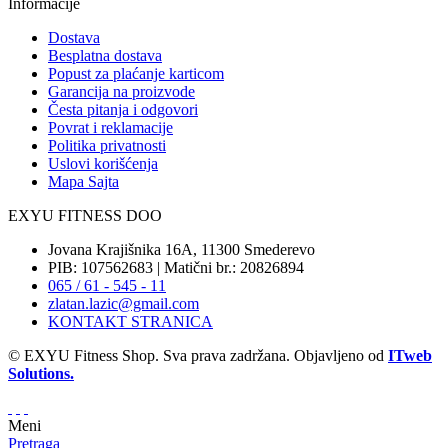
Informacije
Dostava
Besplatna dostava
Popust za plaćanje karticom
Garancija na proizvode
Česta pitanja i odgovori
Povrat i reklamacije
Politika privatnosti
Uslovi korišćenja
Mapa Sajta
EXYU FITNESS DOO
Jovana Krajišnika 16A, 11300 Smederevo
PIB: 107562683 | Matični br.: 20826894
065 / 61 - 545 - 11
zlatan.lazic@gmail.com
KONTAKT STRANICA
© EXYU Fitness Shop. Sva prava zadržana. Objavljeno od
ITweb
Solutions.
Meni
Pretraga