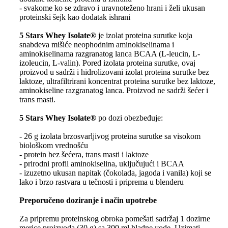
- svakome ko se zdravo i uravnoteženo hrani i želi ukusan
proteinski šejk kao dodatak ishrani
5 Stars Whey Isolate®
je izolat proteina surutke koja
snabdeva mišiće neophodnim aminokiselinama i
aminokiselinama razgranatog lanca BCAA (L-leucin, L-
izoleucin, L-valin). Pored izolata proteina surutke, ovaj
proizvod u sadrži i hidrolizovani izolat proteina surutke bez
laktoze, ultrafiltrirani koncentrat proteina surutke bez laktoze,
aminokiseline razgranatog lanca. Proizvod ne sadrži šećer i
trans masti.
5 Stars Whey Isolate®
po dozi obezbeđuje:
- 26 g izolata brzosvarljivog proteina surutke sa visokom
biološkom vrednošću
- protein bez šećera, trans masti i laktoze
- prirodni profil aminokiselina, uključujući i BCAA
- izuzetno ukusan napitak (čokolada, jagoda i vanila) koji se
lako i brzo rastvara u tečnosti i priprema u blenderu
Preporučeno doziranje i način upotrebe
Za pripremu proteinskog obroka pomešati sadržaj 1 dozirne
merice proizvoda (30 g) sa 300 ml hladne vode. Uzimati