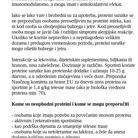
imunomodulatomo, a mogu imati i antioksidativni efekat.
Iako se lako vare i bezbedni su za upotrebu, proteini surutke se
ne preporučuju osobama preosetljivim na proteine mleka, kao
ni kod osoba sa oboljenjima bubrega i jetre. Kod preosetljivih
osoba mogu se javiti čak i ozbiljni simptomi alergijske reakcije.
Ukoliko se koriste nepravilno i u neprilagođeno velikim
dozama i predugom vremenskom periodu, proteini surutke
mogu oštetiti bubrege i jetru.
Interakcije sa lekovima, dijetetskim suplementima, biljkama ili
hranom, nisu zabeležene. Doziranje je različito. Sportisti koriste
proteine surutke kao proteinske dodatke i uzimaju 10-25 g
dnevno, a u odredenim slučajevima i veće doze. Preporuka
Naučnog komiteta za hranu EU za dnevni unos proteina za
sportiste je 1,4 g/kg telesne mase (ako je biološka vrednost
proteina min. 70).
Kome su neophodni proteini i kome se mogu preporučiti
- osobama koje imaju potrebu za povećanim unosom proteina
- aktivnim i rekreativnim sportistima
- kao podrška dijetama za smanjenje telesne mase
- osobama koje su netolerantne na laktozu, a žele da unesu
dodatne količine proteina u ishranu