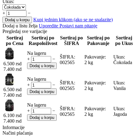
Ukus:
+
−
Kupi jednim klikom (ako se ne snalazite)
Dodaj u korpu
Dodaj u listu želja
Uporedite
Postavi nam pitanje
Pregledaj sve varijacije
Sortiraj
Sortiraj po
Sortiraj po
Sortiraj po
Sortiraj
po Cena
Raspoloživost
ŠIFRA
Pakovanje
po Ukus
Na lageru
ŠIFRA:
Pakovanje:
Ukus:
+
−
002565
2 kg
Čokolada
6.500
rsd
Dodaj u korpu
7.400
rsd
Na lageru
ŠIFRA:
Pakovanje:
Ukus:
+
−
002565
2 kg
Vanila
6.500
rsd
Dodaj u korpu
7.400
rsd
Na lageru
ŠIFRA:
Pakovanje:
Ukus:
+
−
002565
2 kg
Jagoda
6.100
rsd
Dodaj u korpu
7.400
rsd
Informacije
Načini plaćanja