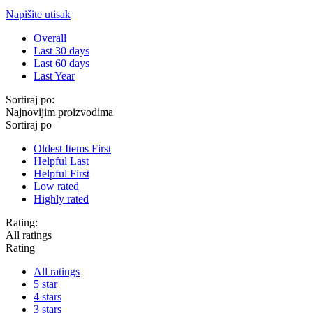
Napišite utisak
Overall
Last 30 days
Last 60 days
Last Year
Sortiraj po:
Najnovijim proizvodima
Sortiraj po
Oldest Items First
Helpful Last
Helpful First
Low rated
Highly rated
Rating:
All ratings
Rating
All ratings
5 star
4 stars
3 stars