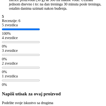
jednom dnevno i to: na dan treninga 30 minuta posle treninga,
ostalim danima uzimati nakon buđenja.
5
Recenzije: 6
5 zvezdica
100%
4 zvezdice
0%
3 zvezdice
0%
2 zvezdice
0%
1 zvezdica
0%
Napiši utisak za ovaj proizvod
Podelite svoje iskustvo sa drugima