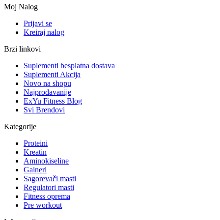
Moj Nalog
Prijavi se
Kreiraj nalog
Brzi linkovi
Suplementi besplatna dostava
Suplementi Akcija
Novo na shopu
Najprodavanije
ExYu Fitness Blog
Svi Brendovi
Kategorije
Proteini
Kreatin
Aminokiseline
Gaineri
Sagorevači masti
Regulatori masti
Fitness oprema
Pre workout