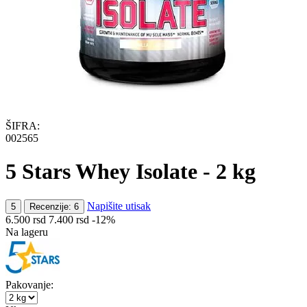
ŠIFRA:
002565
5 Stars Whey Isolate - 2 kg
Napišite utisak
5
Recenzije: 6
6.500
rsd
7.400
rsd
-12%
Na lageru
Pakovanje: