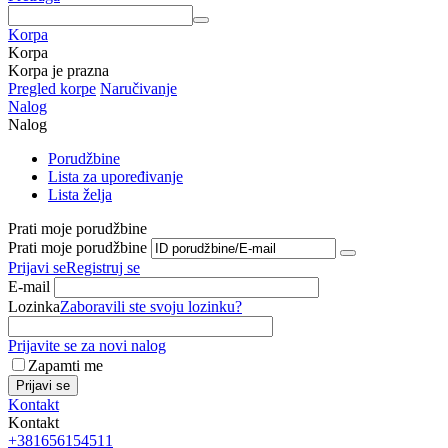
Korpa
Korpa
Korpa je prazna
Pregled korpe
Naručivanje
Nalog
Nalog
Porudžbine
Lista za upoređivanje
Lista želja
Prati moje porudžbine
Prati moje porudžbine
Prijavi se
Registruj se
E-mail
Lozinka
Zaboravili ste svoju lozinku?
Prijavite se za novi nalog
Zapamti me
Prijavi se
Kontakt
Kontakt
+381656154511