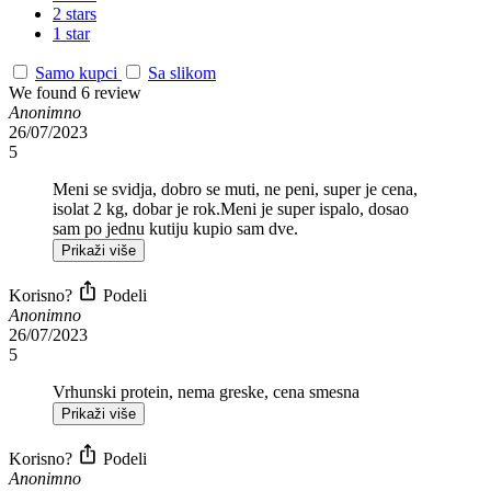
2 stars
1 star
Samo kupci
Sa slikom
We found 6 review
Anonimno
26/07/2023
5
Meni se svidja, dobro se muti, ne peni, super je cena,
isolat 2 kg, dobar je rok.Meni je super ispalo, dosao
sam po jednu kutiju kupio sam dve.
Prikaži više
Korisno?
Podeli
Anonimno
26/07/2023
5
Vrhunski protein, nema greske, cena smesna
Prikaži više
Korisno?
Podeli
Anonimno