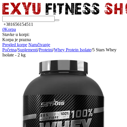
+381656154511
0
Korpa
Stavke u korpi:
Korpa je prazna
Pregled korpe
Naručivanje
Početna
/
Suplementi
/
Proteini
/
Whey Protein Isolate
/
5 Stars Whey
Isolate - 2 kg