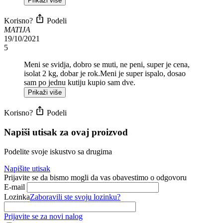
Prikaži više
Korisno?
Podeli
MATIJA
19/10/2021
5
Meni se svidja, dobro se muti, ne peni, super je cena,
isolat 2 kg, dobar je rok.Meni je super ispalo, dosao
sam po jednu kutiju kupio sam dve.
Prikaži više
Korisno?
Podeli
Napiši utisak za ovaj proizvod
Podelite svoje iskustvo sa drugima
Napišite utisak
Prijavite se da bismo mogli da vas obavestimo o odgovoru
E-mail
Lozinka
Zaboravili ste svoju lozinku?
Prijavite se za novi nalog