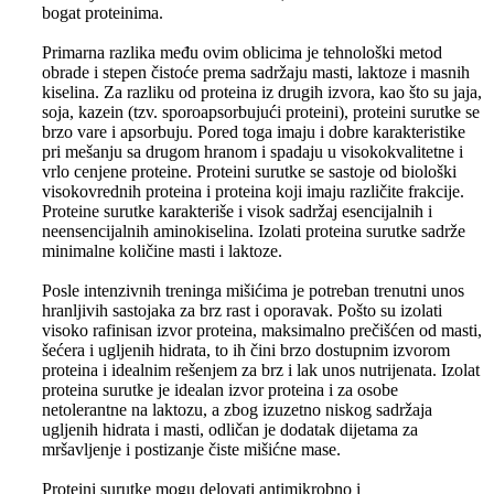
bogat proteinima.
Primarna razlika među ovim oblicima je tehnološki metod
obrade i stepen čistoće prema sadržaju masti, laktoze i masnih
kiselina. Za razliku od proteina iz drugih izvora, kao što su jaja,
soja, kazein (tzv. sporoapsorbujući proteini), proteini surutke se
brzo vare i apsorbuju. Pored toga imaju i dobre karakteristike
pri mešanju sa drugom hranom i spadaju u visokokvalitetne i
vrlo cenjene proteine. Proteini surutke se sastoje od biološki
visokovrednih proteina i proteina koji imaju različite frakcije.
Proteine surutke karakteriše i visok sadržaj esencijalnih i
neensencijalnih aminokiselina. Izolati proteina surutke sadrže
minimalne količine masti i laktoze.
Posle intenzivnih treninga mišićima je potreban trenutni unos
hranljivih sastojaka za brz rast i oporavak. Pošto su izolati
visoko rafinisan izvor proteina, maksimalno prečišćen od masti,
šećera i ugljenih hidrata, to ih čini brzo dostupnim izvorom
proteina i idealnim rešenjem za brz i lak unos nutrijenata. Izolat
proteina surutke je idealan izvor proteina i za osobe
netolerantne na laktozu, a zbog izuzetno niskog sadržaja
ugljenih hidrata i masti, odličan je dodatak dijetama za
mršavljenje i postizanje čiste mišićne mase.
Proteini surutke mogu delovati antimikrobno i