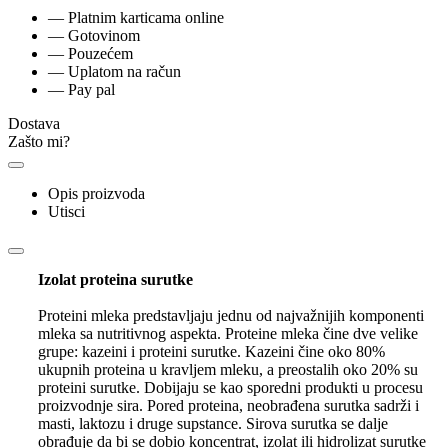
— Platnim karticama online
— Gotovinom
— Pouzećem
— Uplatom na račun
— Pay pal
Dostava
Zašto mi?
Opis proizvoda
Utisci
Izolat proteina surutke
Proteini mleka predstavljaju jednu od najvažnijih komponenti
mleka sa nutritivnog aspekta. Proteine mleka čine dve velike
grupe: kazeini i proteini surutke. Kazeini čine oko 80%
ukupnih proteina u kravljem mleku, a preostalih oko 20% su
proteini surutke. Dobijaju se kao sporedni produkti u procesu
proizvodnje sira. Pored proteina, neobrađena surutka sadrži i
masti, laktozu i druge supstance. Sirova surutka se dalje
obrađuje da bi se dobio koncentrat, izolat ili hidrolizat surutke