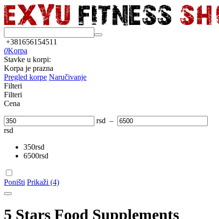
+381656154511
0
Korpa
Stavke u korpi:
Korpa je prazna
Pregled korpe
Naručivanje
Filteri
Filteri
Cena
rsd
–
rsd
350
rsd
6500
rsd
Poništi
Prikaži (4)
5 Stars Food Supplements