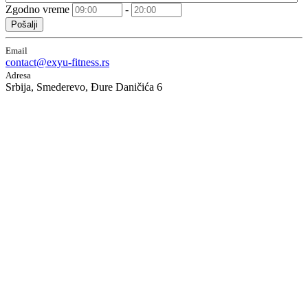
Zgodno vreme
-
Pošalji
Email
contact@exyu-fitness.rs
Adresa
Srbija, Smederevo, Đure Daničića 6