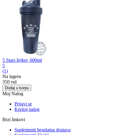
5 Stars šejker, 600ml
5
(1)
Na lageru
‍350‍
rsd
Dodaj u korpu
Moj Nalog
Prijavi se
Kreiraj nalog
Brzi linkovi
Suplementi besplatna dostava