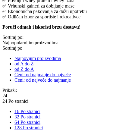
✅ Povoljni whey protein i whey izolat
✅ Vrhunski gaineri za dobijanje mase
✅ Ekonomična pakovanja za dužu upotrebu
✅ Odličan izbor za sportiste i rekreativce
Poruči odmah i iskoristi brzu dostavu!
Sortiraj po:
Najpopularnijim proizvodima
Sortiraj po
Najnovijim proizvodima
od A do Z
od Z do A
Ceni: od najmanje do najveće
Ceni: od najveće do najmanje
Prikaži:
24
24 Po stranici
16 Po stranici
32 Po stranici
64 Po stranici
128 Po stranici