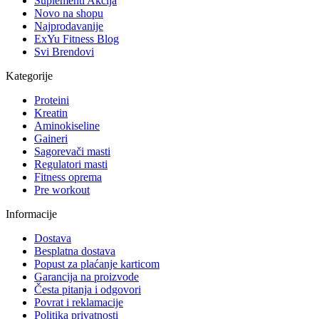
Suplementi Akcija
Novo na shopu
Najprodavanije
ExYu Fitness Blog
Svi Brendovi
Kategorije
Proteini
Kreatin
Aminokiseline
Gaineri
Sagorevači masti
Regulatori masti
Fitness oprema
Pre workout
Informacije
Dostava
Besplatna dostava
Popust za plaćanje karticom
Garancija na proizvode
Česta pitanja i odgovori
Povrat i reklamacije
Politika privatnosti