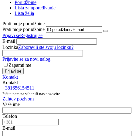
Porudžbine
Lista za upoređivanje
Lista želja
Prati moje porudžbine
Prati moje porudžbine
Prijavi se
Registruj se
E-mail
Lozinka
Zaboravili ste svoju lozinku?
Prijavite se za novi nalog
Zapamti me
Prijavi se
Kontakt
Kontakt
+381656154511
Pišite nam na viber ili nas pozovite.
Zahtev pozivom
Vaše ime
Telefon
E-mail