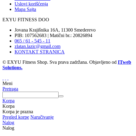
Uslovi korišćenja
Mapa Sajta
EXYU FITNESS DOO
Jovana Krajišnika 16A, 11300 Smederevo
PIB: 107562683 | Matični br.: 20826894
065 / 61 - 545 - 11
zlatan.lazic@gmail.com
KONTAKT STRANICA
© EXYU Fitness Shop. Sva prava zadržana. Objavljeno od
ITweb
Solutions.
Meni
Pretraga
Korpa
Korpa
Korpa je prazna
Pregled korpe
Naručivanje
Nalog
Nalog