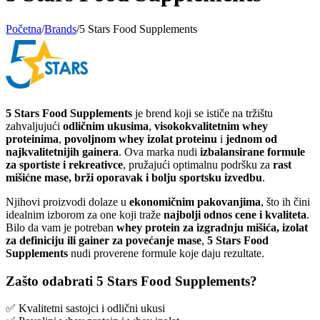
Početna
/
Brands
/
5 Stars Food Supplements
5 Stars Food Supplements
je brend koji se ističe na tržištu
zahvaljujući
odličnim ukusima
,
visokokvalitetnim whey
proteinima
,
povoljnom whey izolat proteinu
i
jednom od
najkvalitetnijih gainera
. Ova marka nudi
izbalansirane formule
za sportiste i rekreativce
, pružajući optimalnu podršku za
rast
mišićne mase, brži oporavak i bolju sportsku izvedbu
.
Njihovi proizvodi dolaze u
ekonomičnim pakovanjima
, što ih čini
idealnim izborom za one koji traže
najbolji odnos cene i kvaliteta
.
Bilo da vam je potreban
whey protein za izgradnju mišića, izolat
za definiciju ili gainer za povećanje mase
,
5 Stars Food
Supplements
nudi proverene formule koje daju rezultate.
Zašto odabrati 5 Stars Food Supplements?
✅ Kvalitetni sastojci i odlični ukusi