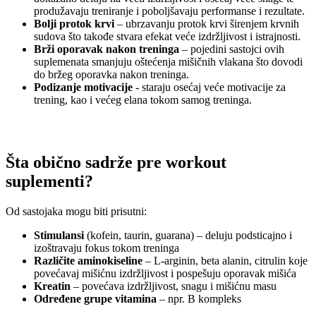
produžavaju treniranje i poboljšavaju performanse i rezultate.
Bolji protok krvi
– ubrzavanju protok krvi širenjem krvnih
sudova što takođe stvara efekat veće izdržljivost i istrajnosti.
Brži oporavak nakon treninga
– pojedini sastojci ovih
suplemenata smanjuju oštećenja mišičnih vlakana što dovodi
do bržeg oporavka nakon treninga.
Podizanje motivacije
- staraju osećaj veće motivacije za
trening, kao i većeg elana tokom samog treninga.
Šta obično sadrže pre workout
suplementi?
Od sastojaka mogu biti prisutni:
Stimulansi
(kofein, taurin, guarana) – deluju podsticajno i
izoštravaju fokus tokom treninga
Različite aminokiseline
– L-arginin, beta alanin, citrulin koje
povećavaj mišićnu izdržljivost i pospešuju oporavak mišića
Kreatin
– povećava izdržljivost, snagu i mišićnu masu
Određene grupe vitamina
– npr. B kompleks