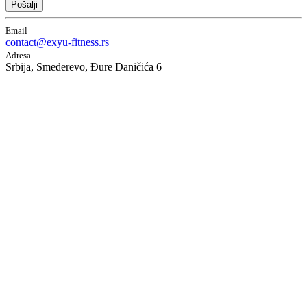
Pošalji
Email
contact@exyu-fitness.rs
Adresa
Srbija, Smederevo, Đure Daničića 6