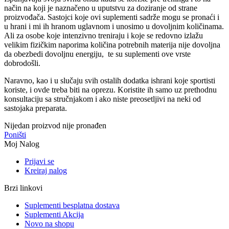
način na koji je naznačeno u uputstvu za doziranje od strane
proizvođača. Sastojci koje ovi suplementi sadrže mogu se pronaći i
u hrani i mi ih hranom uglavnom i unosimo u dovoljnim količinama.
Ali za osobe koje intenzivno treniraju i koje se redovno izlažu
velikim fizičkim naporima količina potrebnih materija nije dovoljna
da obezbedi dovoljnu energiju, te su suplementi ove vrste
dobrodošli.
Naravno, kao i u slučaju svih ostalih dodatka ishrani koje sportisti
koriste, i ovde treba biti na oprezu. Koristite ih samo uz prethodnu
konsultaciju sa stručnjakom i ako niste preosetljivi na neki od
sastojaka preparata.
Nijedan proizvod nije pronađen
Poništi
Moj Nalog
Prijavi se
Kreiraj nalog
Brzi linkovi
Suplementi besplatna dostava
Suplementi Akcija
Novo na shopu