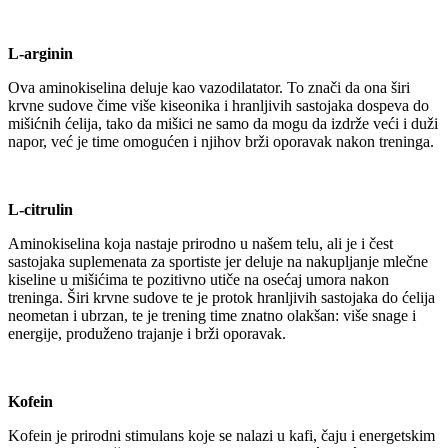
L-arginin
Ova aminokiselina deluje kao vazodilatator. To znači da ona širi
krvne sudove čime više kiseonika i hranljivih sastojaka dospeva do
mišićnih ćelija, tako da mišici ne samo da mogu da izdrže veći i duži
napor, već je time omogućen i njihov brži oporavak nakon treninga.
L-citrulin
Aminokiselina koja nastaje prirodno u našem telu, ali je i čest
sastojaka suplemenata za sportiste jer deluje na nakupljanje mlečne
kiseline u mišićima te pozitivno utiče na osećaj umora nakon
treninga. Širi krvne sudove te je protok hranljivih sastojaka do ćelija
neometan i ubrzan, te je trening time znatno olakšan: više snage i
energije, produženo trajanje i brži oporavak.
Kofein
Kofein je prirodni stimulans koje se nalazi u kafi, čaju i energetskim