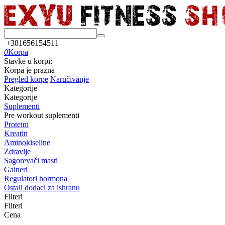
+381656154511
0
Korpa
Stavke u korpi:
Korpa je prazna
Pregled korpe
Naručivanje
Kategorije
Kategorije
Suplementi
Pre workout suplementi
Proteini
Kreatin
Aminokiseline
Zdravlje
Sagorevači masti
Gaineri
Regulatori hormona
Ostali dodaci za ishranu
Filteri
Filteri
Cena