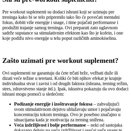
Pre workout suplementi su dodaci ishrani koji se uzimaju pre
treninga kako bi se telo pripremilo tako što će povećati mentalni
fokus, dobiti više energije i snage, i time pojačati performanse i
produžiti trajanje samog treninga. Ovi preparati zato uglavnom
sadrže supstance sa stimulativnim efektom kao što je kofein, i one
koje podižu nivo energije u telu poput različitih aminokiselina.
Zašto uzimati
pre workout
suplement?
Ovi suplementi ne garantuju da ćete trčati brže, vežbati duže ili
dizati veće težine u teretani. Koliki će biti njihov efekat je krajnje
individualna stvar i zavisi i od drugih faktora (ishrana, trening režim,
stres, zdravstveno stanje itd.). Ipak, iskustva pokazuju da ovo dodaci
ishrani mogu pomoći u sledećem:
Podizanje energije i izoštravanje fokusa
– zahvaljujući
svom stimulativnom dejstvu ublažavaju umor i pojačavaju
koncentraciju tokom treninga. Ovo je posebno značajno u
situacijama kada je motivacija za trening snižena.
Veća izdržljivost i bolje performanse
– neki od sastojaka
dokazano deluju na veću izdržljivost i osećaj veče snage te