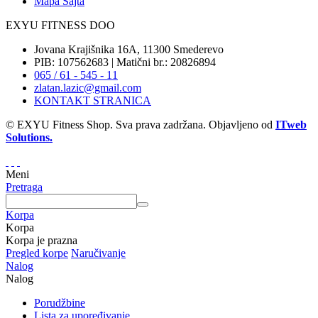
Mapa Sajta
EXYU FITNESS DOO
Jovana Krajišnika 16A, 11300 Smederevo
PIB: 107562683 | Matični br.: 20826894
065 / 61 - 545 - 11
zlatan.lazic@gmail.com
KONTAKT STRANICA
© EXYU Fitness Shop. Sva prava zadržana. Objavljeno od
ITweb
Solutions.
Meni
Pretraga
Korpa
Korpa
Korpa je prazna
Pregled korpe
Naručivanje
Nalog
Nalog
Porudžbine
Lista za upoređivanje