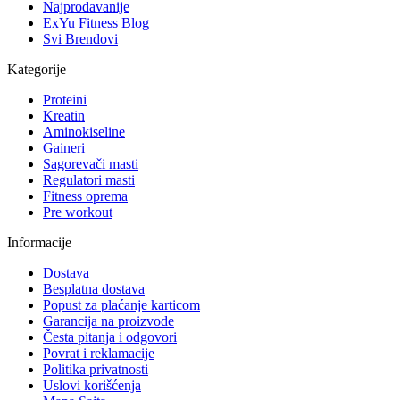
Najprodavanije
ExYu Fitness Blog
Svi Brendovi
Kategorije
Proteini
Kreatin
Aminokiseline
Gaineri
Sagorevači masti
Regulatori masti
Fitness oprema
Pre workout
Informacije
Dostava
Besplatna dostava
Popust za plaćanje karticom
Garancija na proizvode
Česta pitanja i odgovori
Povrat i reklamacije
Politika privatnosti
Uslovi korišćenja