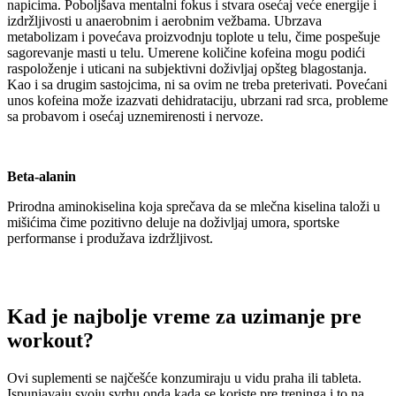
napicima. Poboljšava mentalni fokus i stvara osećaj veće energije i
izdržljivosti u anaerobnim i aerobnim vežbama. Ubrzava
metabolizam i povećava proizvodnju toplote u telu, čime pospešuje
sagorevanje masti u telu. Umerene količine kofeina mogu podići
raspoloženje i uticani na subjektivni doživljaj opšteg blagostanja.
Kao i sa drugim sastojcima, ni sa ovim ne treba preterivati. Povećani
unos kofeina može izazvati dehidrataciju, ubrzani rad srca, probleme
sa probavom i osećaj uznemirenosti i nervoze.
Beta-alanin
Prirodna aminokiselina koja sprečava da se mlečna kiselina taloži u
mišićima čime pozitivno deluje na doživljaj umora, sportske
performanse i produžava izdržljivost.
Kad je najbolje vreme za uzimanje
pre
workout
?
Ovi suplementi se najčešće konzumiraju u vidu praha ili tableta.
Ispunjavaju svoju svrhu onda kada se koriste pre treninga i to na