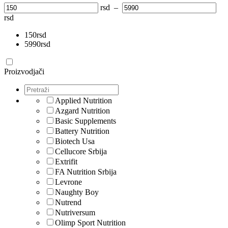
rsd
–
rsd
150
rsd
5990
rsd
Proizvodjači
Applied Nutrition
Azgard Nutrition
Basic Supplements
Battery Nutrition
Biotech Usa
Cellucore Srbija
Extrifit
FA Nutrition Srbija
Levrone
Naughty Boy
Nutrend
Nutriversum
Olimp Sport Nutrition