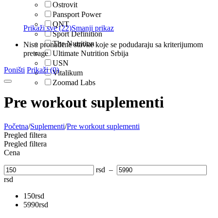
Ostrovit
Pansport Power
QNT
Prikaži sve (22)
Smanji prikaz
Sport Definition
The Nutrition
Nisu pronađene stavke koje se podudaraju sa kriterijumom
pretrage
Ultimate Nutrition Srbija
USN
Poništi
Prikaži (0)
Vitalikum
Zoomad Labs
Pre workout suplementi
Početna
/
Suplementi
/
Pre workout suplementi
Pregled filtera
Pregled filtera
Cena
rsd
–
rsd
150
rsd
5990
rsd