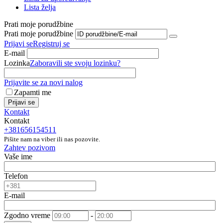
Lista želja
Prati moje porudžbine
Prati moje porudžbine
Prijavi se
Registruj se
E-mail
Lozinka
Zaboravili ste svoju lozinku?
Prijavite se za novi nalog
Zapamti me
Prijavi se
Kontakt
Kontakt
+381656154511
Pišite nam na viber ili nas pozovite.
Zahtev pozivom
Vaše ime
Telefon
E-mail
Zgodno vreme
-