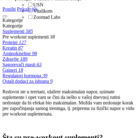
USN
Poništi
Prikaži (0)
Vitalikum
Zoomad Labs
Kategorije
Kategorije
Suplementi
585
Pre workout suplementi
38
Proteini
127
Kreatin
87
Aminokiseline
98
Zdravlje
189
Sagorevači masti
63
Gaineri
18
Regulatori hormona
39
Ostali dodaci za ishranu
9
Redovni ste u teretani, ulažete maksimalan napor, uzimate
suplemente i opet vam se čini da nešto u vašoj dnevnoj rutini
nedostaje da bi efekat bio maksimalan. Možda vam nedostaje korak
pre započinjanja samog treninga, tj. priprema za fizički napor u vidu
pre workout suplemenata.
Šta su pre-workout suplementi?