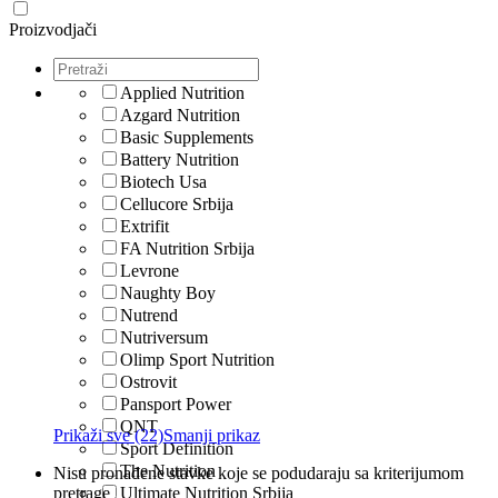
Proizvodjači
Applied Nutrition
Azgard Nutrition
Basic Supplements
Battery Nutrition
Biotech Usa
Cellucore Srbija
Extrifit
FA Nutrition Srbija
Levrone
Naughty Boy
Nutrend
Nutriversum
Olimp Sport Nutrition
Ostrovit
Pansport Power
QNT
Prikaži sve (22)
Smanji prikaz
Sport Definition
The Nutrition
Nisu pronađene stavke koje se podudaraju sa kriterijumom
pretrage
Ultimate Nutrition Srbija