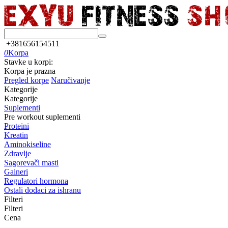
+381656154511
0
Korpa
Stavke u korpi:
Korpa je prazna
Pregled korpe
Naručivanje
Kategorije
Kategorije
Suplementi
Pre workout suplementi
Proteini
Kreatin
Aminokiseline
Zdravlje
Sagorevači masti
Gaineri
Regulatori hormona
Ostali dodaci za ishranu
Filteri
Filteri
Cena