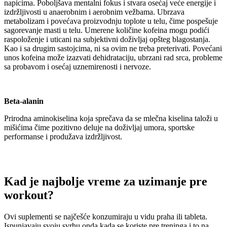
napicima. Poboljšava mentalni fokus i stvara osećaj veće energije i
izdržljivosti u anaerobnim i aerobnim vežbama. Ubrzava
metabolizam i povećava proizvodnju toplote u telu, čime pospešuje
sagorevanje masti u telu. Umerene količine kofeina mogu podići
raspoloženje i uticani na subjektivni doživljaj opšteg blagostanja.
Kao i sa drugim sastojcima, ni sa ovim ne treba preterivati. Povećani
unos kofeina može izazvati dehidrataciju, ubrzani rad srca, probleme
sa probavom i osećaj uznemirenosti i nervoze.
Beta-alanin
Prirodna aminokiselina koja sprečava da se mlečna kiselina taloži u
mišićima čime pozitivno deluje na doživljaj umora, sportske
performanse i produžava izdržljivost.
Kad je najbolje vreme za uzimanje
pre
workout
?
Ovi suplementi se najčešće konzumiraju u vidu praha ili tableta.
Ispunjavaju svoju svrhu onda kada se koriste pre treninga i to na