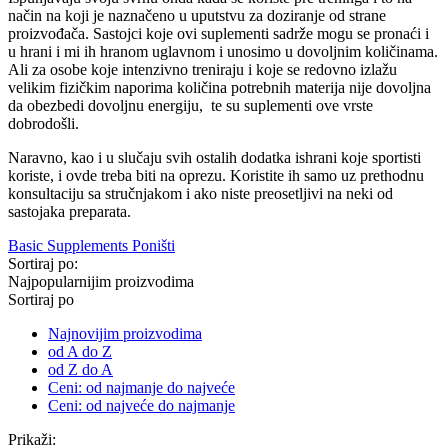
način na koji je naznačeno u uputstvu za doziranje od strane
proizvođača. Sastojci koje ovi suplementi sadrže mogu se pronaći i
u hrani i mi ih hranom uglavnom i unosimo u dovoljnim količinama.
Ali za osobe koje intenzivno treniraju i koje se redovno izlažu
velikim fizičkim naporima količina potrebnih materija nije dovoljna
da obezbedi dovoljnu energiju, te su suplementi ove vrste
dobrodošli.
Naravno, kao i u slučaju svih ostalih dodatka ishrani koje sportisti
koriste, i ovde treba biti na oprezu. Koristite ih samo uz prethodnu
konsultaciju sa stručnjakom i ako niste preosetljivi na neki od
sastojaka preparata.
Basic Supplements
Poništi
Sortiraj po:
Najpopularnijim proizvodima
Sortiraj po
Najnovijim proizvodima
od A do Z
od Z do A
Ceni: od najmanje do najveće
Ceni: od najveće do najmanje
Prikaži: