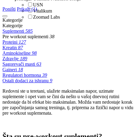
USN
Poništi
Prikaži (1)
Vitalikum
Zoomad Labs
Kategorije
Kategorije
Suplementi
585
Pre workout suplementi
38
Proteini
127
Kreatin
87
Aminokiseline
98
Zdravlje
189
Sagorevači masti
63
Gaineri
18
Regulatori hormona
39
Ostali dodaci za ishranu
9
Redovni ste u teretani, ulažete maksimalan napor, uzimate
suplemente i opet vam se čini da nešto u vašoj dnevnoj rutini
nedostaje da bi efekat bio maksimalan. Možda vam nedostaje korak
pre započinjanja samog treninga, tj. priprema za fizički napor u vidu
pre workout suplemenata.
Šta su pre-workout suplementi?