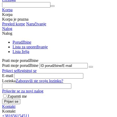
Korpa
Korpa
Korpa je prazna
Pregled korpe
Naručivanje
Nalog
Nalog
Porudžbine
Lista za upoređivanje
Lista želja
Prati moje porudžbine
Prati moje porudžbine
Prijavi se
Registruj se
E-mail
Lozinka
Zaboravili ste svoju lozinku?
Prijavite se za novi nalog
Zapamti me
Prijavi se
Kontakt
Kontakt
+381656154511