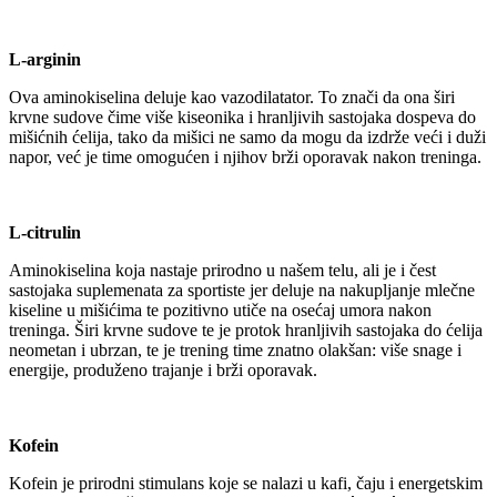
L-arginin
Ova aminokiselina deluje kao vazodilatator. To znači da ona širi
krvne sudove čime više kiseonika i hranljivih sastojaka dospeva do
mišićnih ćelija, tako da mišici ne samo da mogu da izdrže veći i duži
napor, već je time omogućen i njihov brži oporavak nakon treninga.
L-citrulin
Aminokiselina koja nastaje prirodno u našem telu, ali je i čest
sastojaka suplemenata za sportiste jer deluje na nakupljanje mlečne
kiseline u mišićima te pozitivno utiče na osećaj umora nakon
treninga. Širi krvne sudove te je protok hranljivih sastojaka do ćelija
neometan i ubrzan, te je trening time znatno olakšan: više snage i
energije, produženo trajanje i brži oporavak.
Kofein
Kofein je prirodni stimulans koje se nalazi u kafi, čaju i energetskim