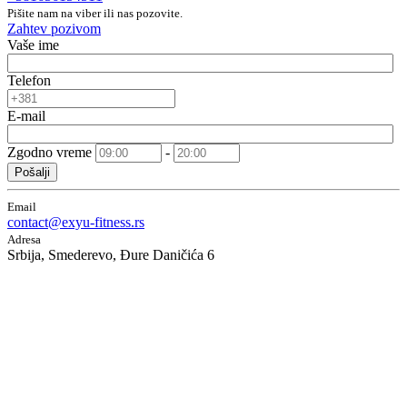
Pišite nam na viber ili nas pozovite.
Zahtev pozivom
Vaše ime
Telefon
E-mail
Zgodno vreme
-
Pošalji
Email
contact@exyu-fitness.rs
Adresa
Srbija, Smederevo, Đure Daničića 6