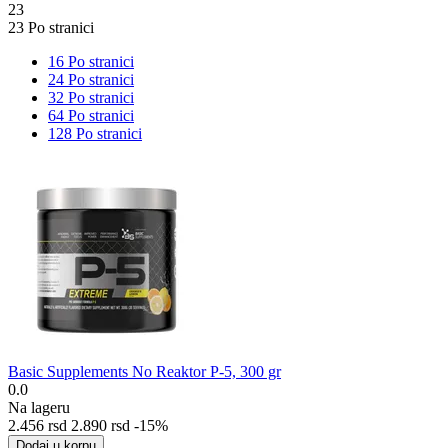
23
23 Po stranici
16 Po stranici
24 Po stranici
32 Po stranici
64 Po stranici
128 Po stranici
Basic Supplements No Reaktor P-5, 300 gr
0.0
Na lageru
2.456
rsd
2.890
rsd
-15%
Dodaj u korpu