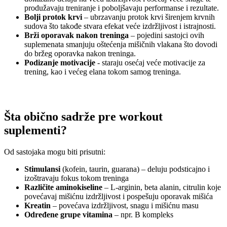
produžavaju treniranje i poboljšavaju performanse i rezultate.
Bolji protok krvi
– ubrzavanju protok krvi širenjem krvnih
sudova što takođe stvara efekat veće izdržljivost i istrajnosti.
Brži oporavak nakon treninga
– pojedini sastojci ovih
suplemenata smanjuju oštećenja mišičnih vlakana što dovodi
do bržeg oporavka nakon treninga.
Podizanje motivacije
- staraju osećaj veće motivacije za
trening, kao i većeg elana tokom samog treninga.
Šta obično sadrže pre workout
suplementi?
Od sastojaka mogu biti prisutni:
Stimulansi
(kofein, taurin, guarana) – deluju podsticajno i
izoštravaju fokus tokom treninga
Različite aminokiseline
– L-arginin, beta alanin, citrulin koje
povećavaj mišićnu izdržljivost i pospešuju oporavak mišića
Kreatin
– povećava izdržljivost, snagu i mišićnu masu
Određene grupe vitamina
– npr. B kompleks