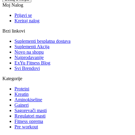
Moj Nalog
Prijavi se
Kreiraj nalog
Brzi linkovi
Suplementi besplatna dostava
Suplementi Akcija
Novo na shopu
Najprodavanije
ExYu Fitness Blog
Svi Brendovi
Kategorije
Proteini
Kreatin
Aminokiseline
Gaineri
Sagorevači masti
Regulatori masti
Fitness oprema
Pre workout