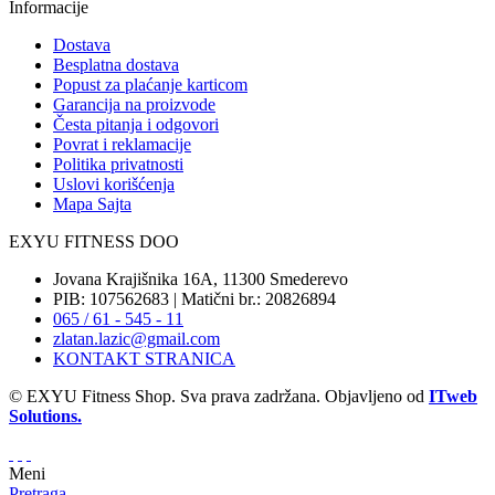
Informacije
Dostava
Besplatna dostava
Popust za plaćanje karticom
Garancija na proizvode
Česta pitanja i odgovori
Povrat i reklamacije
Politika privatnosti
Uslovi korišćenja
Mapa Sajta
EXYU FITNESS DOO
Jovana Krajišnika 16A, 11300 Smederevo
PIB: 107562683 | Matični br.: 20826894
065 / 61 - 545 - 11
zlatan.lazic@gmail.com
KONTAKT STRANICA
© EXYU Fitness Shop. Sva prava zadržana. Objavljeno od
ITweb
Solutions.
Meni
Pretraga