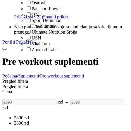
Ostrovit
Pansport Power
QNT
Prikaži sve (22)
Smanji prikaz
Sport Definition
The Nutrition
Nisu pronađene stavke koje se podudaraju sa kriterijumom
pretrage
Ultimate Nutrition Srbija
USN
Poništi
Prikaži (1)
Vitalikum
Zoomad Labs
Pre workout suplementi
Početna
/
Suplementi
/
Pre workout suplementi
Pregled filtera
Pregled filtera
Cena
rsd
–
rsd
2890
rsd
2890
rsd