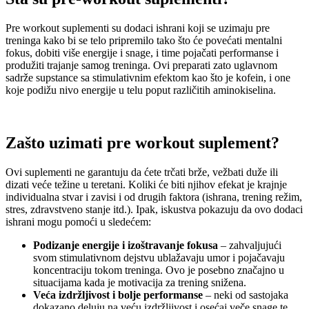
Pre workout suplementi su dodaci ishrani koji se uzimaju pre
treninga kako bi se telo pripremilo tako što će povećati mentalni
fokus, dobiti više energije i snage, i time pojačati performanse i
produžiti trajanje samog treninga. Ovi preparati zato uglavnom
sadrže supstance sa stimulativnim efektom kao što je kofein, i one
koje podižu nivo energije u telu poput različitih aminokiselina.
Zašto uzimati
pre workout
suplement?
Ovi suplementi ne garantuju da ćete trčati brže, vežbati duže ili
dizati veće težine u teretani. Koliki će biti njihov efekat je krajnje
individualna stvar i zavisi i od drugih faktora (ishrana, trening režim,
stres, zdravstveno stanje itd.). Ipak, iskustva pokazuju da ovo dodaci
ishrani mogu pomoći u sledećem:
Podizanje energije i izoštravanje fokusa
– zahvaljujući
svom stimulativnom dejstvu ublažavaju umor i pojačavaju
koncentraciju tokom treninga. Ovo je posebno značajno u
situacijama kada je motivacija za trening snižena.
Veća izdržljivost i bolje performanse
– neki od sastojaka
dokazano deluju na veću izdržljivost i osećaj veče snage te