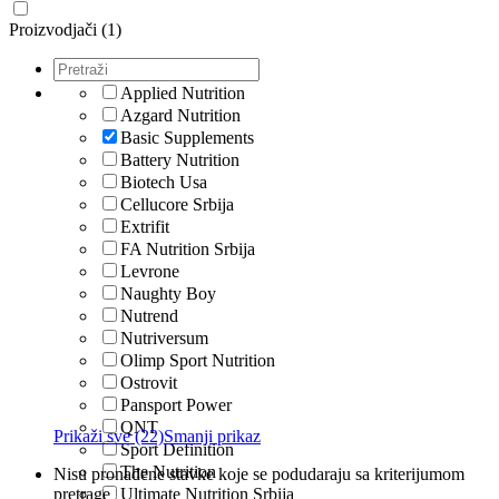
Proizvodjači (1)
Applied Nutrition
Azgard Nutrition
Basic Supplements
Battery Nutrition
Biotech Usa
Cellucore Srbija
Extrifit
FA Nutrition Srbija
Levrone
Naughty Boy
Nutrend
Nutriversum
Olimp Sport Nutrition
Ostrovit
Pansport Power
QNT
Prikaži sve (22)
Smanji prikaz
Sport Definition
The Nutrition
Nisu pronađene stavke koje se podudaraju sa kriterijumom
pretrage
Ultimate Nutrition Srbija