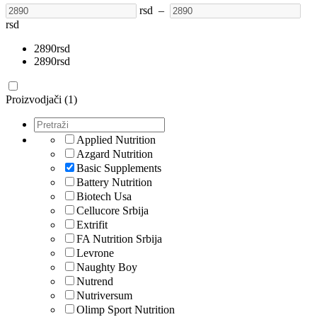
rsd
–
rsd
2890
rsd
2890
rsd
Proizvodjači (1)
Applied Nutrition
Azgard Nutrition
Basic Supplements
Battery Nutrition
Biotech Usa
Cellucore Srbija
Extrifit
FA Nutrition Srbija
Levrone
Naughty Boy
Nutrend
Nutriversum
Olimp Sport Nutrition