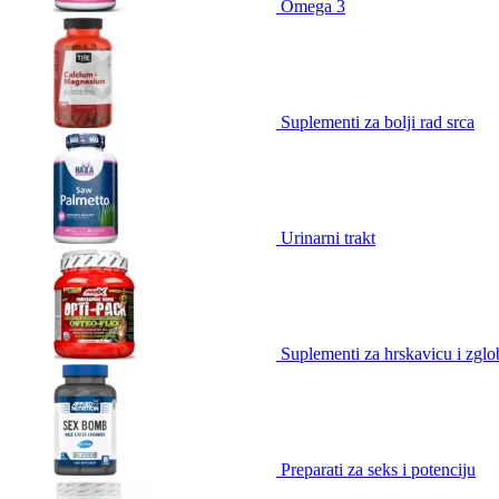
Omega 3
Suplementi za bolji rad srca
Urinarni trakt
Suplementi za hrskavicu i zgl
Preparati za seks i potenciju