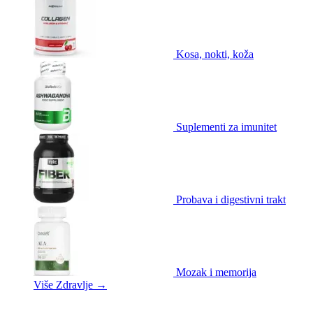
Kosa, nokti, koža
Suplementi za imunitet
Probava i digestivni trakt
Mozak i memorija
Više Zdravlje
→