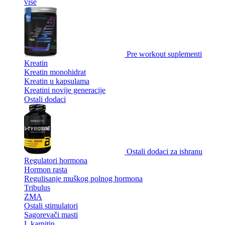
više
Pre workout suplementi
Kreatin
Kreatin monohidrat
Kreatin u kapsulama
Kreatini novije generacije
Ostali dodaci
Ostali dodaci za ishranu
Regulatori hormona
Hormon rasta
Regulisanje muškog polnog hormona
Tribulus
ZMA
Ostali stimulatori
Sagorevači masti
L karnitin