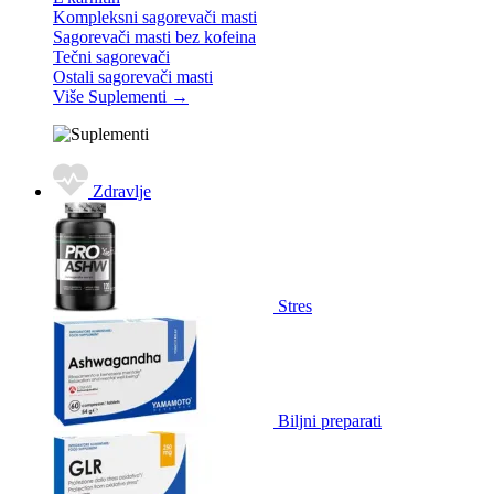
Kompleksni sagorevači masti
Sagorevači masti bez kofeina
Tečni sagorevači
Ostali sagorevači masti
Više Suplementi
→
Zdravlje
Stres
Biljni preparati