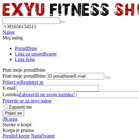
+381656154511
Nalog
Moj nalog
Porudžbine
Lista za upoređivanje
Lista želja
Prati moje porudžbine
Prati moje porudžbine
Prijavi se
Registruj se
E-mail
Lozinka
Zaboravili ste svoju lozinku?
Prijavite se za novi nalog
Zapamti me
Prijavi se
0
Korpa
Stavke u korpi:
Korpa je prazna
Pregled korpe
Naručivanje