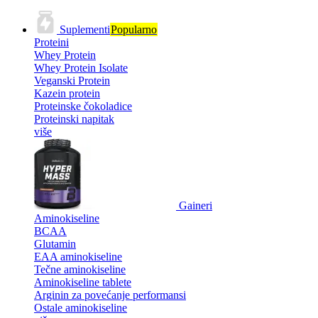
Suplementi
Popularno
Proteini
Whey Protein
Whey Protein Isolate
Veganski Protein
Kazein protein
Proteinske čokoladice
Proteinski napitak
više
Gaineri
Aminokiseline
BCAA
Glutamin
EAA aminokiseline
Tečne aminokiseline
Aminokiseline tablete
Arginin za povećanje performansi
Ostale aminokiseline