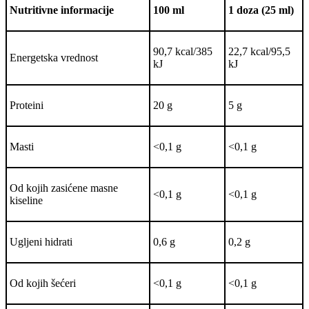
Nutritivne informacije
100 ml
1 doza (25 ml)
90,7 kcal/385
22,7 kcal/95,5
Energetska vrednost
kJ
kJ
Proteini
20 g
5 g
Masti
<0,1 g
<0,1 g
Od kojih zasićene masne
<0,1 g
<0,1 g
kiseline
Ugljeni hidrati
0,6 g
0,2 g
Od kojih šećeri
<0,1 g
<0,1 g