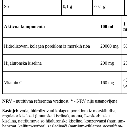
So
0,1 g
<0,1 g
1
Aktivna komponenta
100
ml
m
Hidrolizovani kolagen poreklom iz morskih riba
20000 mg
5
Hijaluronska kiselina
200 mg
2
4
Vitamin C
160 mg
(
NRV
- nutritivna referentna vrednost.
*
- NRV nije ustanovljena
Sastojci:
voda, hidrolizovani kolagen poreklom iz morskih riba,
regulator kiselosti (limunska kiselina), aroma, L-askorbinska
kiselina, natrijumova so hijaluronske kiseline, konzervansi (natrijum­
benzoat, kalijum-sorbat), zaslađivači (natrijum-ciklamat, acesulfam-