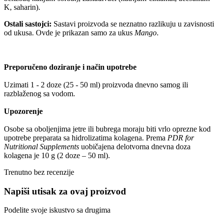
K, saharin).
Ostali sastojci:
Sastavi proizvoda se neznatno razlikuju u zavisnosti
od ukusa. Ovde je prikazan samo za ukus
Mango
.
Preporučeno doziranje i način upotrebe
Uzimati 1 - 2 doze (25 - 50 ml) proizvoda dnevno samog ili
razblaženog sa vodom.
Upozorenje
Osobe sa oboljenjima jetre ili bubrega moraju biti vrlo oprezne kod
upotrebe preparata sa hidrolizatima kolagena. Prema
PDR for
Nutritional Supplements
uobičajena delotvorna dnevna doza
kolagena je 10 g (2 doze – 50 ml).
Trenutno bez recenzije
Napiši utisak za ovaj proizvod
Podelite svoje iskustvo sa drugima