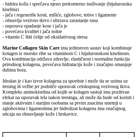
- hidrira kožu i sprečava njeno prekomerno isušivanje (hijaluronska
kiselina)
- jača i regeneriše kosti, mišiće, zglobove, tetive i ligamente
- obnavlja vezivno tkivo i ubrzava zarastanje rana
- usporava opadanje kose i jača je
- povećava kvalitet i jača nokte
- vitamin C štiti ćelije od oksidativnog stresa
Marine Collagen Skin Care
ima jedinstven sastav koji kombinuje
kolagen iz morske ribe sa vitaminom C i hijaluronskom kiselinom.
Ova kombinacija održava zdravlje, elastičnost i normalnu funkciju
prirodnog kolagena, povećava hidrataciju kože i značajno smanjuje
dubinu bora.
Idealan je i kao izvor kolagena za sportiste i može da se uzima uz
trening ili vežbe jer podstiče oporavak celokupnog vezivnog tkiva.
Kompleks aminokiselina od kojih se kolagen sastoji ima pozitivan
efekat na oporavak tela nakon treninga, ali može da bude od koristi i
manje aktivnim i starijim osobama sa prvim znacima smetnji u
zglobovima i ligamentima jer hidrolizat kolagena ima značajnog
uticaja na obnavljanje kože i hrskavice.