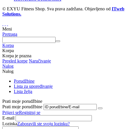
© EXYU Fitness Shop. Sva prava zadržana. Objavljeno od
ITweb
Solutions.
Meni
Pretraga
Korpa
Korpa
Korpa je prazna
Pregled korpe
Naručivanje
Nalog
Nalog
Porudžbine
Lista za upoređivanje
Lista želja
Prati moje porudžbine
Prati moje porudžbine
Prijavi se
Registruj se
E-mail
Lozinka
Zaboravili ste svoju lozinku?