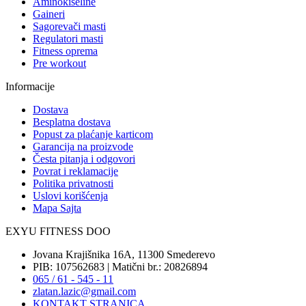
Aminokiseline
Gaineri
Sagorevači masti
Regulatori masti
Fitness oprema
Pre workout
Informacije
Dostava
Besplatna dostava
Popust za plaćanje karticom
Garancija na proizvode
Česta pitanja i odgovori
Povrat i reklamacije
Politika privatnosti
Uslovi korišćenja
Mapa Sajta
EXYU FITNESS DOO
Jovana Krajišnika 16A, 11300 Smederevo
PIB: 107562683 | Matični br.: 20826894
065 / 61 - 545 - 11
zlatan.lazic@gmail.com
KONTAKT STRANICA