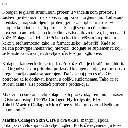
Kolagen je glavni strukturalni protein u vanćelijskom prostoru i
sastavni je deo raznih vrsta vezivnog tkiva u organizmu. Kod sisara
predstavlja najzastupljeniji protein, jer je zastupljen u 25–35%
ukupne količine telesnih proteina. Sastoji se od međusobno
povezanih aminokiselina koje čine vezivno tkivo tetiva, ligamenata i
kože. Kolagen se dobija iz želatina koji ima višestruku primenu
kako u prehrambenoj tako i u farmaceutskoj industriji. Kada se
želatin podvrgne intenzivnoj hidrolizi, dobijaju se suplemenati koji
se koriste za očuvanje zdravlja kože, kostiju i zglobova.
Kolagen, kao većinski sastojak naše kože, čini je elestičnom i hidrira
je. Organizam sam prirodno proizvodi kolagen ali njegovo prisustvo
i regeneracija opada sa starenjem. Da bi se taj proces ublažio,
potrebno ga je dodavati ishrani u obliku suplemenata. Tako će se
stvoriti zaliha, ali i podstaći prirodna produkcija.
Maxler ima široku paletu kolagenskih proizvoda, trenutno na našem
tržištu su dostupni
100% Collagen Hydrolysate
,
Flex
Joint
i
Marine Collagen Skin Care
sa hijaluronskom kiselinom i
vitaminom C.
Marine Collagen Skin Care
u dva ukusa, mango i jagoda,
poboljšava celokupno zdravlje i izgled. Podstiče regeneraciju kose,