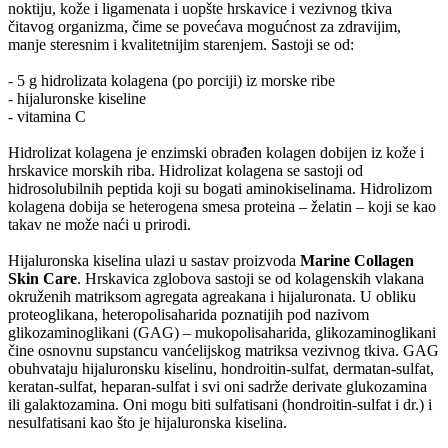
noktiju, kože i ligamenata i uopšte hrskavice i vezivnog tkiva
čitavog organizma, čime se povećava mogućnost za zdravijim,
manje steresnim i kvalitetnijim starenjem. Sastoji se od:
- 5 g hidrolizata kolagena (po porciji) iz morske ribe
- hijaluronske kiseline
- vitamina C
Hidrolizat kolagena je enzimski obrađen kolagen dobijen iz kože i
hrskavice morskih riba. Hidrolizat kolagena se sastoji od
hidrosolubilnih peptida koji su bogati aminokiselinama. Hidrolizom
kolagena dobija se heterogena smesa proteina – želatin – koji se kao
takav ne može naći u prirodi.
Hijaluronska kiselina ulazi u sastav proizvoda
Marine Collagen
Skin Care
. Hrskavica zglobova sastoji se od kolagenskih vlakana
okruženih matriksom agregata agreakana i hijaluronata. U obliku
proteoglikana, heteropolisaharida poznatijih pod nazivom
glikozaminoglikani (GAG) – mukopolisaharida, glikozaminoglikani
čine osnovnu supstancu vanćelijskog matriksa vezivnog tkiva. GAG
obuhvataju hijaluronsku kiselinu, hondroitin-sulfat, dermatan-sulfat,
keratan-sulfat, heparan-sulfat i svi oni sadrže derivate glukozamina
ili galaktozamina. Oni mogu biti sulfatisani (hondroitin-sulfat i dr.) i
nesulfatisani kao što je hijaluronska kiselina.