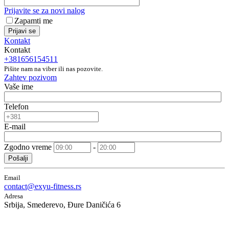
Prijavite se za novi nalog
Zapamti me
Prijavi se
Kontakt
Kontakt
+381656154511
Pišite nam na viber ili nas pozovite.
Zahtev pozivom
Vaše ime
Telefon
E-mail
Zgodno vreme
-
Pošalji
Email
contact@exyu-fitness.rs
Adresa
Srbija, Smederevo, Đure Daničića 6