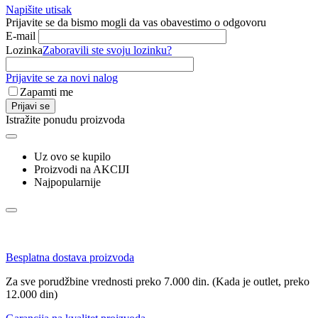
Napišite utisak
Prijavite se da bismo mogli da vas obavestimo o odgovoru
E-mail
Lozinka
Zaboravili ste svoju lozinku?
Prijavite se za novi nalog
Zapamti me
Prijavi se
Istražite ponudu proizvoda
Uz ovo se kupilo
Proizvodi na AKCIJI
Najpopularnije
Besplatna dostava proizvoda
Za sve porudžbine vrednosti preko 7.000 din. (Kada je outlet, preko
12.000 din)