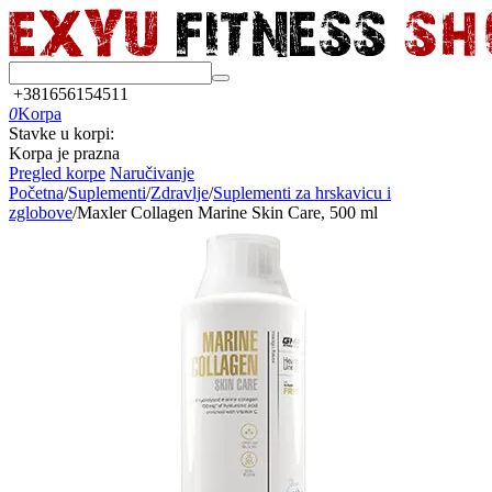
+381656154511
0
Korpa
Stavke u korpi:
Korpa je prazna
Pregled korpe
Naručivanje
Početna
/
Suplementi
/
Zdravlje
/
Suplementi za hrskavicu i
zglobove
/
Maxler Collagen Marine Skin Care, 500 ml