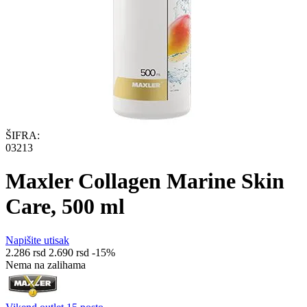
ŠIFRA:
03213
Maxler Collagen Marine Skin
Care, 500 ml
Napišite utisak
2.286
rsd
2.690
rsd
-15%
Nema na zalihama