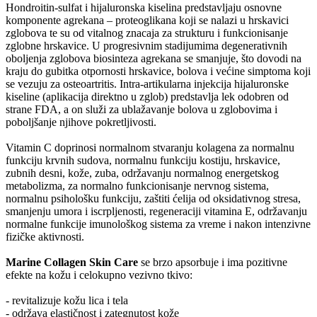
Hondroitin-sulfat i hijaluronska kiselina predstavljaju osnovne
komponente agrekana – proteoglikana koji se nalazi u hrskavici
zglobova te su od vitalnog znacaja za strukturu i funkcionisanje
zglobne hrskavice. U progresivnim stadijumima degenerativnih
oboljenja zglobova biosinteza agrekana se smanjuje, što dovodi na
kraju do gubitka otpornosti hrskavice, bolova i većine simptoma koji
se vezuju za osteoartritis. Intra-artikularna injekcija hijaluronske
kiseline (aplikacija direktno u zglob) predstavlja lek odobren od
strane FDA, a on služi za ublažavanje bolova u zglobovima i
poboljšanje njihove pokretljivosti.
Vitamin C doprinosi normalnom stvaranju kolagena za normalnu
funkciju krvnih sudova, normalnu funkciju kostiju, hrskavice,
zubnih desni, kože, zuba, održavanju normalnog energetskog
metabolizma, za normalno funkcionisanje nervnog sistema,
normalnu psihološku funkciju, zaštiti ćelija od oksidativnog stresa,
smanjenju umora i iscrpljenosti, regeneraciji vitamina E, održavanju
normalne funkcije imunološkog sistema za vreme i nakon intenzivne
fizičke aktivnosti.
Marine Collagen Skin Care
se brzo apsorbuje i ima pozitivne
efekte na kožu i celokupno vezivno tkivo:
- revitalizuje kožu lica i tela
- održava elastičnost i zategnutost kože