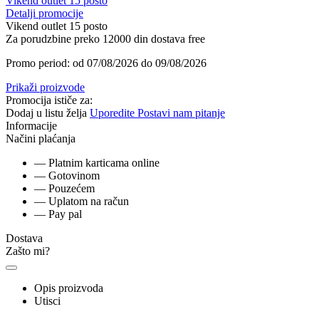
Vikend outlet 15 posto
Detalji promocije
Vikend outlet 15 posto
Za porudzbine preko 12000 din dostava free
Promo period: od 07/08/2026 do 09/08/2026
Prikaži proizvode
Promocija ističe za:
Dodaj u listu želja
Uporedite
Postavi nam pitanje
Informacije
Načini plaćanja
— Platnim karticama online
— Gotovinom
— Pouzećem
— Uplatom na račun
— Pay pal
Dostava
Zašto mi?
Opis proizvoda
Utisci