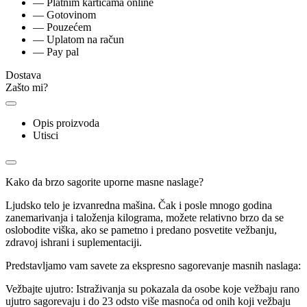
— Platnim karticama online
— Gotovinom
— Pouzećem
— Uplatom na račun
— Pay pal
Dostava
Zašto mi?
Opis proizvoda
Utisci
Kako da brzo sagorite uporne masne naslage?
Ljudsko telo je izvanredna mašina. Čak i posle mnogo godina
zanemarivanja i taloženja kilograma, možete relativno brzo da se
oslobodite viška, ako se pametno i predano posvetite vežbanju,
zdravoj ishrani i suplementaciji.
Predstavljamo vam savete za ekspresno sagorevanje masnih naslaga:
Vežbajte ujutro: Istraživanja su pokazala da osobe koje vežbaju rano
ujutro sagorevaju i do 23 odsto više masnoća od onih koji vežbaju