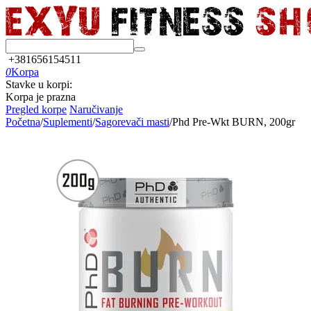
+381656154511
0
Korpa
Stavke u korpi:
Korpa je prazna
Pregled korpe
Naručivanje
Početna
/
Suplementi
/
Sagorevači masti
/
Phd Pre-Wkt BURN, 200gr