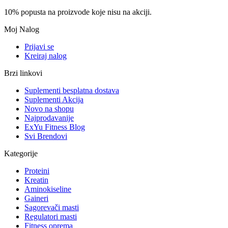
10% popusta na proizvode koje nisu na akciji.
Moj Nalog
Prijavi se
Kreiraj nalog
Brzi linkovi
Suplementi besplatna dostava
Suplementi Akcija
Novo na shopu
Najprodavanije
ExYu Fitness Blog
Svi Brendovi
Kategorije
Proteini
Kreatin
Aminokiseline
Gaineri
Sagorevači masti
Regulatori masti
Fitness oprema