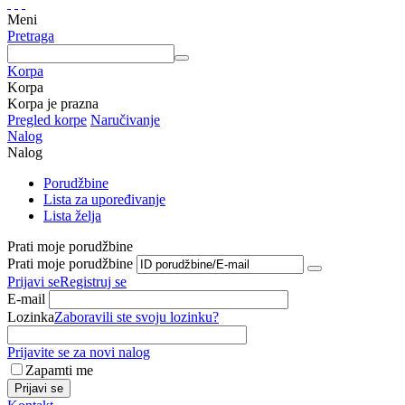
Meni
Pretraga
Korpa
Korpa
Korpa je prazna
Pregled korpe
Naručivanje
Nalog
Nalog
Porudžbine
Lista za upoređivanje
Lista želja
Prati moje porudžbine
Prati moje porudžbine
Prijavi se
Registruj se
E-mail
Lozinka
Zaboravili ste svoju lozinku?
Prijavite se za novi nalog
Zapamti me
Prijavi se