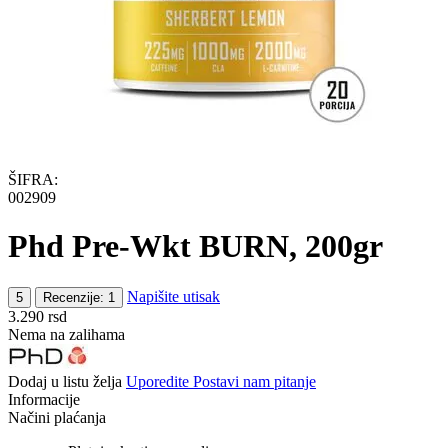
ŠIFRA:
002909
Phd Pre-Wkt BURN, 200gr
Napišite utisak
5
Recenzije: 1
3.290
rsd
Nema na zalihama
Dodaj u listu želja
Uporedite
Postavi nam pitanje
Informacije
Načini plaćanja