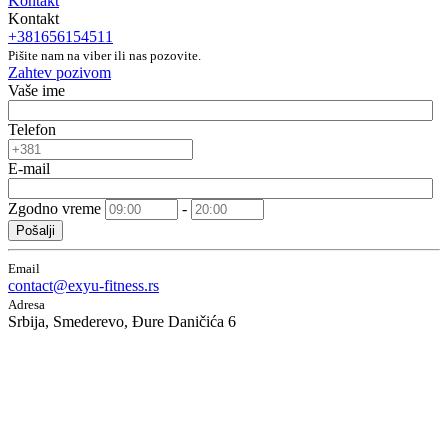
Kontakt
Kontakt
+381656154511
Pišite nam na viber ili nas pozovite.
Zahtev pozivom
Vaše ime
Telefon
E-mail
Zgodno vreme
-
Pošalji
Email
contact@exyu-fitness.rs
Adresa
Srbija, Smederevo, Đure Daničića 6