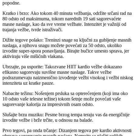
popodne.
Kratko i brzo: Ako tokom 40 minuta vežbanja, održite srčani rad na
80 odsto od maksimuma, tokom narednih 19 sati sagorevaćete
masne naslage, kao da sve vreme vežbate. Intenzitet je važniji od
trajanja vežbe, tvrde istraživači.
Dižite tegove polako: Treninzi snage su ključni za gubljenje masnih
naslaga, a njihovu snagu možete povećati za 50 odsto, ukoliko
izvodite super-spora ponavljanja. Birajte bučice umesto sprava, jer
aktiviraju više mišićnih vlakana.
Ubrzajte, pa usporite: Takozvane HIIT kardio vežbe dokazano
efikasno sagorevaju suvišne masne naslage. Takve vežbe
podrazumevaju naizmenično izvođenje vežbi visokog i vežbi niskog
intenziteta uz kratke pauze.
Nabacite težinu: Nošenjem prsluka sa opterećenjem (koji ima oko
10 odsto vaše telesne težine) tokom šetnje može povećati vaše
sagorevanje kalorija za impresivnih osam odsto.
Slušajte brzu muziku: Pesme brzog tempa teraju vas da energičnije
izvodite vežbe i brže trčite, u odnosu na balade.
Prvo tegovi, pa onda trčanje: Dizanjem tegova pre kardio aktivnosti
ubrzava sagorevanje masnih naslaga. Nemojte se plašiti velikih