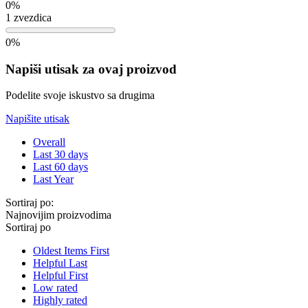
0%
1 zvezdica
0%
Napiši utisak za ovaj proizvod
Podelite svoje iskustvo sa drugima
Napišite utisak
Overall
Last 30 days
Last 60 days
Last Year
Sortiraj po:
Najnovijim proizvodima
Sortiraj po
Oldest Items First
Helpful Last
Helpful First
Low rated
Highly rated