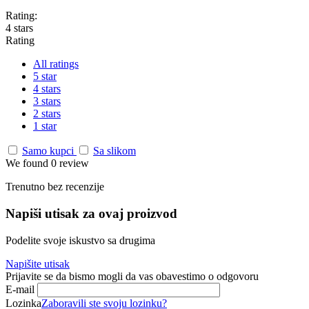
Rating:
4 stars
Rating
All ratings
5 star
4 stars
3 stars
2 stars
1 star
Samo kupci
Sa slikom
We found 0 review
Trenutno bez recenzije
Napiši utisak za ovaj proizvod
Podelite svoje iskustvo sa drugima
Napišite utisak
Prijavite se da bismo mogli da vas obavestimo o odgovoru
E-mail
Lozinka
Zaboravili ste svoju lozinku?