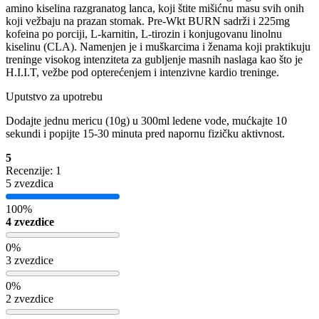
amino kiselina razgranatog lanca, koji štite mišićnu masu svih onih
koji vežbaju na prazan stomak. Pre-Wkt BURN sadrži i 225mg
kofeina po porciji, L-karnitin, L-tirozin i konjugovanu linolnu
kiselinu (CLA). Namenjen je i muškarcima i ženama koji praktikuju
treninge visokog intenziteta za gubljenje masnih naslaga kao što je
H.I.I.T, vežbe pod opterećenjem i intenzivne kardio treninge.
Uputstvo za upotrebu
Dodajte jednu mericu (10g) u 300ml ledene vode, mućkajte 10
sekundi i popijte 15-30 minuta pred napornu fizičku aktivnost.
5
Recenzije: 1
5 zvezdica
100%
4 zvezdice
0%
3 zvezdice
0%
2 zvezdice