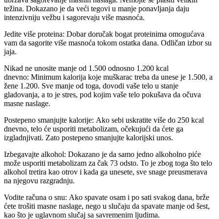
težina. Dokazano je da veći tegovi u manje ponavljanja daju
intenzivniju vežbu i sagorevaju više masnoća.
Jedite više proteina: Dobar doručak bogat proteinima omogućava
vam da sagorite više masnoća tokom ostatka dana. Odličan izbor su
jaja.
Nikad ne unosite manje od 1.500 odnosno 1.200 kcal
dnevno: Minimum kalorija koje muškarac treba da unese je 1.500, a
žene 1.200. Sve manje od toga, dovodi vaše telo u stanje
gladovanja, a to je stres, pod kojim vaše telo pokušava da očuva
masne naslage.
Postepeno smanjujte kalorije: Ako sebi uskratite više do 250 kcal
dnevno, telo će usporiti metabolizam, očekujući da ćete ga
izgladnjivati. Zato postepeno smanjujte kalorijski unos.
Izbegavajte alkohol: Dokazano je da samo jedno alkoholno piće
može usporiti metabolizam za čak 73 odsto. To je zbog toga što telo
alkohol tretira kao otrov i kada ga unesete, sve snage preusmerava
na njegovu razgradnju.
Vodite računa o snu: Ako spavate osam i po sati svakog dana, brže
ćete trošiti masne naslage, nego u slučaju da spavate manje od šest,
kao što je uglavnom slučaj sa savremenim ljudima.