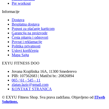
Pre workout
Informacije
Dostava
Besplatna dostava
Popust za plaćanje karticom
Garancija na proizvode
Česta pitanja i odgovori
Povrat i reklamacije
Politika privatnosti
Uslovi korišćenja
Mapa Sajta
EXYU FITNESS DOO
Jovana Krajišnika 16A, 11300 Smederevo
PIB: 107562683 | Matični br.: 20826894
065 / 61 - 545 - 11
zlatan.lazic@gmail.com
KONTAKT STRANICA
© EXYU Fitness Shop. Sva prava zadržana. Objavljeno od
ITweb
Solutions.