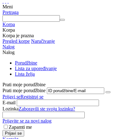
Meni
Pretraga
Korpa
Korpa
Korpa je prazna
Pregled korpe
Naručivanje
Nalog
Nalog
Porudžbine
Lista za upoređivanje
Lista želja
Prati moje porudžbine
Prati moje porudžbine
Prijavi se
Registruj se
E-mail
Lozinka
Zaboravili ste svoju lozinku?
Prijavite se za novi nalog
Zapamti me
Prijavi se