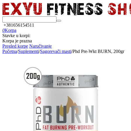
+381656154511
0
Korpa
Stavke u korpi:
Korpa je prazna
Pregled korpe
Naručivanje
Početna
/
Suplementi
/
Sagorevači masti
/
Phd Pre-Wkt BURN, 200gr