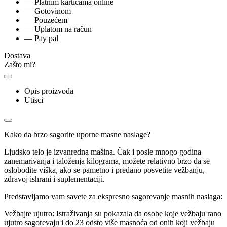
— Platnim karticama online
— Gotovinom
— Pouzećem
— Uplatom na račun
— Pay pal
Dostava
Zašto mi?
Opis proizvoda
Utisci
Kako da brzo sagorite uporne masne naslage?
Ljudsko telo je izvanredna mašina. Čak i posle mnogo godina
zanemarivanja i taloženja kilograma, možete relativno brzo da se
oslobodite viška, ako se pametno i predano posvetite vežbanju,
zdravoj ishrani i suplementaciji.
Predstavljamo vam savete za ekspresno sagorevanje masnih naslaga:
Vežbajte ujutro: Istraživanja su pokazala da osobe koje vežbaju rano
ujutro sagorevaju i do 23 odsto više masnoća od onih koji vežbaju