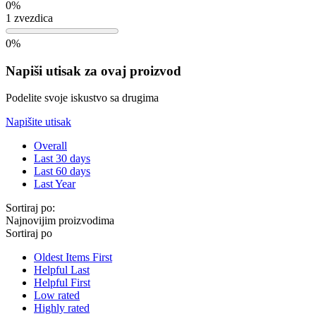
0%
1 zvezdica
0%
Napiši utisak za ovaj proizvod
Podelite svoje iskustvo sa drugima
Napišite utisak
Overall
Last 30 days
Last 60 days
Last Year
Sortiraj po:
Najnovijim proizvodima
Sortiraj po
Oldest Items First
Helpful Last
Helpful First
Low rated
Highly rated