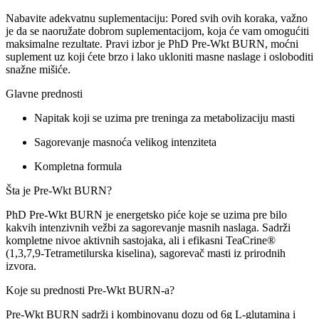
Nabavite adekvatnu suplementaciju: Pored svih ovih koraka, važno
je da se naoružate dobrom suplementacijom, koja će vam omogućiti
maksimalne rezultate. Pravi izbor je PhD Pre-Wkt BURN, moćni
suplement uz koji ćete brzo i lako ukloniti masne naslage i osloboditi
snažne mišiće.
Glavne prednosti
Napitak koji se uzima pre treninga za metabolizaciju masti
Sagorevanje masnoća velikog intenziteta
Kompletna formula
Šta je Pre-Wkt BURN?
PhD Pre-Wkt BURN je energetsko piće koje se uzima pre bilo
kakvih intenzivnih vežbi za sagorevanje masnih naslaga. Sadrži
kompletne nivoe aktivnih sastojaka, ali i efikasni TeaCrine®
(1,3,7,9-Tetrametilurska kiselina), sagorevač masti iz prirodnih
izvora.
Koje su prednosti Pre-Wkt BURN-a?
Pre-Wkt BURN sadrži i kombinovanu dozu od 6g L-glutamina i