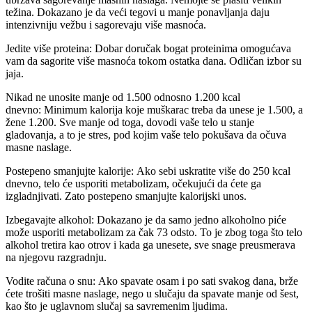
težina. Dokazano je da veći tegovi u manje ponavljanja daju
intenzivniju vežbu i sagorevaju više masnoća.
Jedite više proteina: Dobar doručak bogat proteinima omogućava
vam da sagorite više masnoća tokom ostatka dana. Odličan izbor su
jaja.
Nikad ne unosite manje od 1.500 odnosno 1.200 kcal
dnevno: Minimum kalorija koje muškarac treba da unese je 1.500, a
žene 1.200. Sve manje od toga, dovodi vaše telo u stanje
gladovanja, a to je stres, pod kojim vaše telo pokušava da očuva
masne naslage.
Postepeno smanjujte kalorije: Ako sebi uskratite više do 250 kcal
dnevno, telo će usporiti metabolizam, očekujući da ćete ga
izgladnjivati. Zato postepeno smanjujte kalorijski unos.
Izbegavajte alkohol: Dokazano je da samo jedno alkoholno piće
može usporiti metabolizam za čak 73 odsto. To je zbog toga što telo
alkohol tretira kao otrov i kada ga unesete, sve snage preusmerava
na njegovu razgradnju.
Vodite računa o snu: Ako spavate osam i po sati svakog dana, brže
ćete trošiti masne naslage, nego u slučaju da spavate manje od šest,
kao što je uglavnom slučaj sa savremenim ljudima.