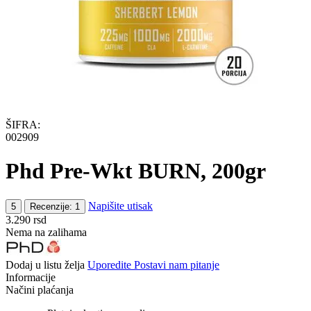
ŠIFRA:
002909
Phd Pre-Wkt BURN, 200gr
Napišite utisak
5
Recenzije: 1
3.290
rsd
Nema na zalihama
Dodaj u listu želja
Uporedite
Postavi nam pitanje
Informacije
Načini plaćanja