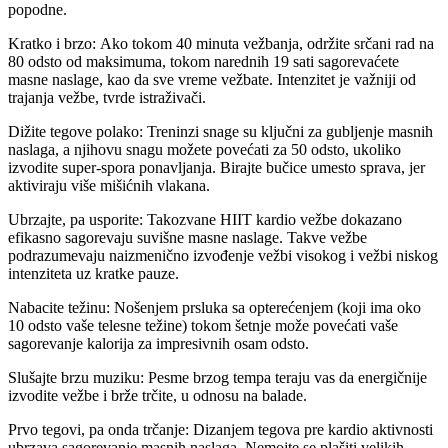
popodne.
Kratko i brzo: Ako tokom 40 minuta vežbanja, održite srčani rad na
80 odsto od maksimuma, tokom narednih 19 sati sagorevaćete
masne naslage, kao da sve vreme vežbate. Intenzitet je važniji od
trajanja vežbe, tvrde istraživači.
Dižite tegove polako: Treninzi snage su ključni za gubljenje masnih
naslaga, a njihovu snagu možete povećati za 50 odsto, ukoliko
izvodite super-spora ponavljanja. Birajte bučice umesto sprava, jer
aktiviraju više mišićnih vlakana.
Ubrzajte, pa usporite: Takozvane HIIT kardio vežbe dokazano
efikasno sagorevaju suvišne masne naslage. Takve vežbe
podrazumevaju naizmenično izvođenje vežbi visokog i vežbi niskog
intenziteta uz kratke pauze.
Nabacite težinu: Nošenjem prsluka sa opterećenjem (koji ima oko
10 odsto vaše telesne težine) tokom šetnje može povećati vaše
sagorevanje kalorija za impresivnih osam odsto.
Slušajte brzu muziku: Pesme brzog tempa teraju vas da energičnije
izvodite vežbe i brže trčite, u odnosu na balade.
Prvo tegovi, pa onda trčanje: Dizanjem tegova pre kardio aktivnosti
ubrzava sagorevanje masnih naslaga. Nemojte se plašiti velikih