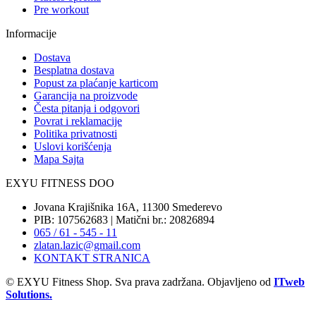
Pre workout
Informacije
Dostava
Besplatna dostava
Popust za plaćanje karticom
Garancija na proizvode
Česta pitanja i odgovori
Povrat i reklamacije
Politika privatnosti
Uslovi korišćenja
Mapa Sajta
EXYU FITNESS DOO
Jovana Krajišnika 16A, 11300 Smederevo
PIB: 107562683 | Matični br.: 20826894
065 / 61 - 545 - 11
zlatan.lazic@gmail.com
KONTAKT STRANICA
© EXYU Fitness Shop. Sva prava zadržana. Objavljeno od
ITweb
Solutions.