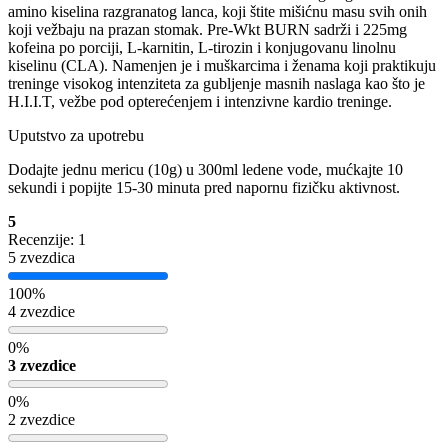
amino kiselina razgranatog lanca, koji štite mišićnu masu svih onih
koji vežbaju na prazan stomak. Pre-Wkt BURN sadrži i 225mg
kofeina po porciji, L-karnitin, L-tirozin i konjugovanu linolnu
kiselinu (CLA). Namenjen je i muškarcima i ženama koji praktikuju
treninge visokog intenziteta za gubljenje masnih naslaga kao što je
H.I.I.T, vežbe pod opterećenjem i intenzivne kardio treninge.
Uputstvo za upotrebu
Dodajte jednu mericu (10g) u 300ml ledene vode, mućkajte 10
sekundi i popijte 15-30 minuta pred napornu fizičku aktivnost.
5
Recenzije: 1
5 zvezdica
100%
4 zvezdice
0%
3 zvezdice
0%
2 zvezdice