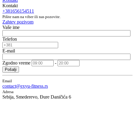
Kontakt
Kontakt
+381656154511
Pišite nam na viber ili nas pozovite.
Zahtev pozivom
Vaše ime
Telefon
E-mail
Zgodno vreme
-
Pošalji
Email
contact@exyu-fitness.rs
Adresa
Srbija, Smederevo, Đure Daničića 6