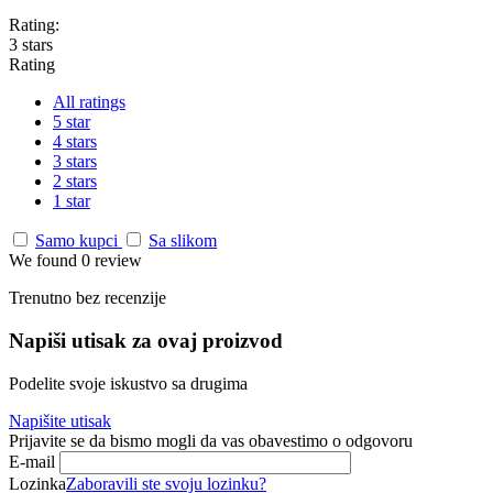
Rating:
3 stars
Rating
All ratings
5 star
4 stars
3 stars
2 stars
1 star
Samo kupci
Sa slikom
We found 0 review
Trenutno bez recenzije
Napiši utisak za ovaj proizvod
Podelite svoje iskustvo sa drugima
Napišite utisak
Prijavite se da bismo mogli da vas obavestimo o odgovoru
E-mail
Lozinka
Zaboravili ste svoju lozinku?