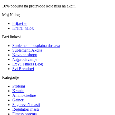
10% popusta na proizvode koje nisu na akciji.
Moj Nalog
Prijavi se
Kreiraj nalog
Brzi linkovi
Suplementi besplatna dostava
Suplementi Akcija
Novo na shopu
Najprodavanije
ExYu Fitness Blog
Svi Brendovi
Kategorije
Proteini
Kreatin
Aminokiseline
Gaineri
Sagorevači masti
Regulatori masti
Fitness oprema