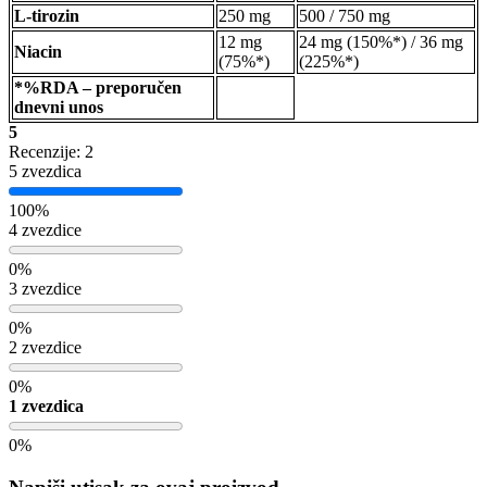
L-tirozin
250 mg
500 / 750 mg
12 mg
24 mg (150%*) / 36 mg
Niacin
(75%*)
(225%*)
*%RDA – preporučen
dnevni unos
5
Recenzije: 2
5 zvezdica
100%
4 zvezdice
0%
3 zvezdice
0%
2 zvezdice
0%
1 zvezdica
0%