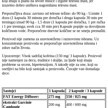
koji imaju u planu da stvore mišiće i izgube telesnu mast, jer
izuzetno dobro uništava nagomilanu telesnu mast.
Preporučljiva doza: zavisno od telesne težine: do 90 kg - Uzmite 1
dozu (1 kapsula 30 minuta pre doručka i druga kapsula 30 min pre
treninga) iznad 90 kg - 1,5 doze (1 kapsula pre doručka, 1 pre ručka
i 1 pre treninga; uvek cca 30 min pre) Kapsule popijte sa dovoljnom
količinom vode. Preporučene dnevne količine se ne smeju premašiti.
Proizvod nije zamena za uravnoteženu i raznovrsnu ishranu. Uz
konzumiranje proizvoda se preporučuje uravnotežena ishrana i
zdrav način života.
Upozorenje: Visok sadržaj kofeina (150 mg/ 3 kapsule). Proizvod
nije namenjen za decu, trudnice i dojilje, za ljude koji imaju
probleme sa srcem, hipertenzijom. A takođe nije za one, koji su
osetljivi na bilo koji sastojak u proizvodu. Čuvajte van domašaja
dece.
Sastojci
1 kapsula
2 kapsule / 3 kapsule
FAT Energy Diffuser:
275 mg
550 / 825 mg
ekstrakt Garcinie
200 mg
400 / 600 mg
Cambogie