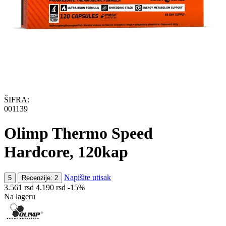
ŠIFRA:
001139
Olimp Thermo Speed
Hardcore, 120kap
Napišite utisak
5
Recenzije: 2
3.561
rsd
4.190
rsd
-15%
Na lageru