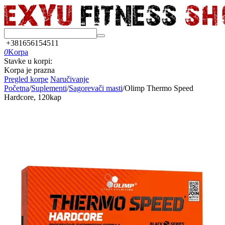
+381656154511
0
Korpa
Stavke u korpi:
Korpa je prazna
Pregled korpe
Naručivanje
Početna
/
Suplementi
/
Sagorevači masti
/
Olimp Thermo Speed
Hardcore, 120kap