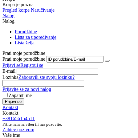
Korpa je prazna
Pregled korpe
Naručivanje
Nalog
Nalog
Porudžbine
Lista za upoređivanje
Lista želja
Prati moje porudžbine
Prati moje porudžbine
Prijavi se
Registruj se
E-mail
Lozinka
Zaboravili ste svoju lozinku?
Prijavite se za novi nalog
Zapamti me
Prijavi se
Kontakt
Kontakt
+381656154511
Pišite nam na viber ili nas pozovite.
Zahtev pozivom
Vaše ime