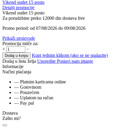
Vikend outlet 15 posto
Detalji promocije
Vikend outlet 15 posto
Za porudzbine preko 12000 din dostava free
Promo period: od 07/08/2026 do 09/08/2026
Prikaži proizvode
Promocija ističe za:
+
−
Kupi jednim klikom (ako se ne snalazite)
Dodaj u korpu
Dodaj u listu želja
Uporedite
Postavi nam pitanje
Informacije
Načini plaćanja
— Platnim karticama online
— Gotovinom
— Pouzećem
— Uplatom na račun
— Pay pal
Dostava
Zašto mi?