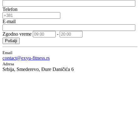
Telefon
E-mail
Zgodno vreme
-
Pošalji
Email
contact@exyu-fitness.rs
Adresa
Srbija, Smederevo, Đure Daničića 6