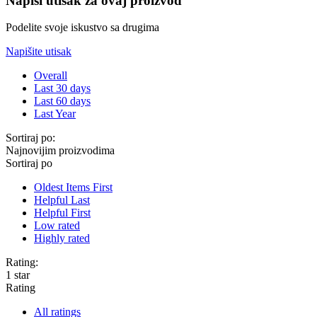
Napiši utisak za ovaj proizvod
Podelite svoje iskustvo sa drugima
Napišite utisak
Overall
Last 30 days
Last 60 days
Last Year
Sortiraj po:
Najnovijim proizvodima
Sortiraj po
Oldest Items First
Helpful Last
Helpful First
Low rated
Highly rated
Rating:
1 star
Rating
All ratings