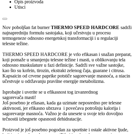
Opis proizvoda
Utisci
Nov poboljšan fat burner
THERMO SPEED HARDCORE
sadrži
najnapredniju formulu sastojaka, koji učestvuju u procesu
termogeneze odnosno energetskoj transformaciji i u regulaciji
telesne težine.
THERMO SPEED HARDCORE je vrlo efikasan i snažan preparat,
koji pomaže u smanjenju telesne težine i masti, u oblikovanju tela
odnosno muskulature u fazi definicije. Sadrži sve važne sastojke,
kao što su kofein, tirozin, ekstrakt zelenog čaja, guarane i citrusa.
Kapsaicin od crvene paprike potstiče sagorevanje masnoća, a niacin
učestvuje u održavanju pravilne energije metabolizma.
Isprobajte i uverite se u efikasnost tog izvanrednog
sagorevača masti!
Još posebno je efiasan, kada ga uzimate neposredno pre telesne
aktivnosti, jer efikasno ubrzava i povećava potrošnju kalorija i
sagorevanje masnoća. Važno je da unesete u svoje telo dovoljno
tečnostii izbegnete opasnosti dehidratacije.
Proizvod je još posebno pogodan za sportiste i ostale aktivne ljude,