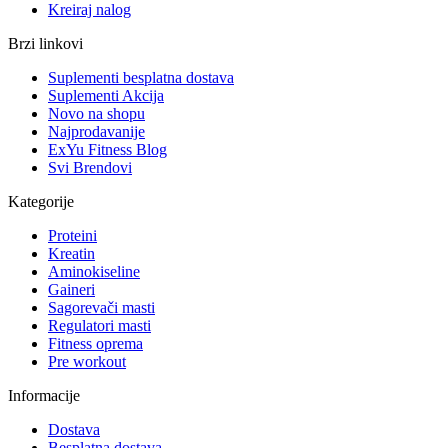
Kreiraj nalog
Brzi linkovi
Suplementi besplatna dostava
Suplementi Akcija
Novo na shopu
Najprodavanije
ExYu Fitness Blog
Svi Brendovi
Kategorije
Proteini
Kreatin
Aminokiseline
Gaineri
Sagorevači masti
Regulatori masti
Fitness oprema
Pre workout
Informacije
Dostava
Besplatna dostava