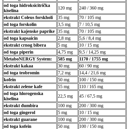
od toga hidroksicitrička
120 mg
240 / 360 mg
kiselina
ekstrakt Coleus forskholi
35 mg
70 / 105 mg
od toga forskolin
3,5 mg
7 / 10,5 mg
ekstrakt kajenske paprike
35 mg
70 / 105 mg
od toga kapsaicin
2,8 mg
5,6 / 8,4 mg
ekstrakt crnog bibera
5 mg
10 / 15 mg
od toga piperin
4,75 mg
9,5 / 14,25 mg
MetaboNERGY System:
585 mg
1170 / 1755 mg
ekstrakt kakaa
30 mg
60 / 90 mg
od toga teobromin
7,2 mg
14,4 / 21,6 mg
kofein
50 mg
100 / 150 mg
ekstrakt zelene kafe
55 mg
110 / 165 mg
od toga hlorogenska
22,5 mg
45 / 67,5 mg
kiselina
ekstrakt đumbira
100 mg
200 / 300 mg
od toga gingerol
5 mg
10 / 15 mg
ekstrakt guarane
100 mg
200 / 300 mg
od toga kofein
50 mg
100 / 150 mg