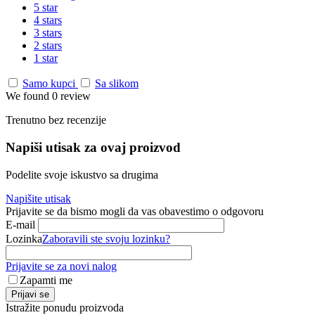
5 star
4 stars
3 stars
2 stars
1 star
Samo kupci
Sa slikom
We found 0 review
Trenutno bez recenzije
Napiši utisak za ovaj proizvod
Podelite svoje iskustvo sa drugima
Napišite utisak
Prijavite se da bismo mogli da vas obavestimo o odgovoru
E-mail
Lozinka
Zaboravili ste svoju lozinku?
Prijavite se za novi nalog
Zapamti me
Prijavi se
Istražite ponudu proizvoda