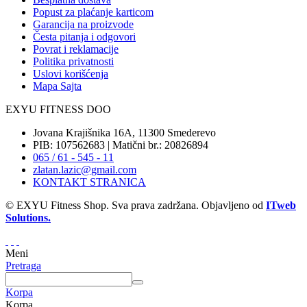
Popust za plaćanje karticom
Garancija na proizvode
Česta pitanja i odgovori
Povrat i reklamacije
Politika privatnosti
Uslovi korišćenja
Mapa Sajta
EXYU FITNESS DOO
Jovana Krajišnika 16A, 11300 Smederevo
PIB: 107562683 | Matični br.: 20826894
065 / 61 - 545 - 11
zlatan.lazic@gmail.com
KONTAKT STRANICA
© EXYU Fitness Shop. Sva prava zadržana. Objavljeno od
ITweb
Solutions.
Meni
Pretraga
Korpa
Korpa