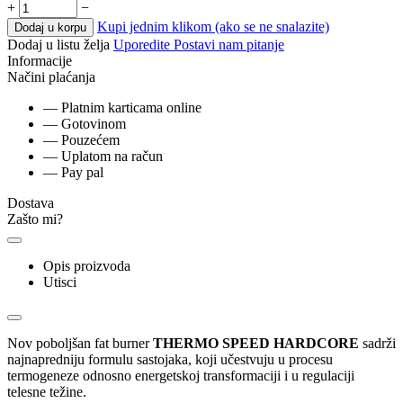
+
−
Kupi jednim klikom (ako se ne snalazite)
Dodaj u korpu
Dodaj u listu želja
Uporedite
Postavi nam pitanje
Informacije
Načini plaćanja
— Platnim karticama online
— Gotovinom
— Pouzećem
— Uplatom na račun
— Pay pal
Dostava
Zašto mi?
Opis proizvoda
Utisci
Nov poboljšan fat burner
THERMO SPEED HARDCORE
sadrži
najnapredniju formulu sastojaka, koji učestvuju u procesu
termogeneze odnosno energetskoj transformaciji i u regulaciji
telesne težine.