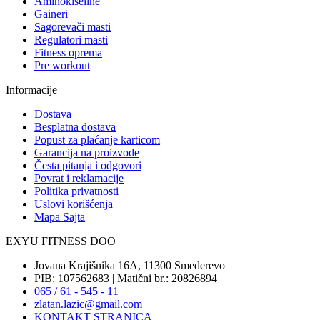
Aminokiseline
Gaineri
Sagorevači masti
Regulatori masti
Fitness oprema
Pre workout
Informacije
Dostava
Besplatna dostava
Popust za plaćanje karticom
Garancija na proizvode
Česta pitanja i odgovori
Povrat i reklamacije
Politika privatnosti
Uslovi korišćenja
Mapa Sajta
EXYU FITNESS DOO
Jovana Krajišnika 16A, 11300 Smederevo
PIB: 107562683 | Matični br.: 20826894
065 / 61 - 545 - 11
zlatan.lazic@gmail.com
KONTAKT STRANICA