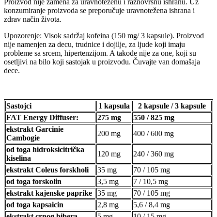
Proizvod nije zamena za uravnoteženu i raznovrsnu ishranu. Uz
konzumiranje proizvoda se preporučuje uravnotežena ishrana i
zdrav način života.
Upozorenje: Visok sadržaj kofeina (150 mg/ 3 kapsule). Proizvod
nije namenjen za decu, trudnice i dojilje, za ljude koji imaju
probleme sa srcem, hipertenzijom. A takođe nije za one, koji su
osetljivi na bilo koji sastojak u proizvodu. Čuvajte van domašaja
dece.
Sastojci
1 kapsula
2 kapsule / 3 kapsule
FAT Energy Diffuser:
275 mg
550 / 825 mg
ekstrakt Garcinie
200 mg
400 / 600 mg
Cambogie
od toga hidroksicitrička
120 mg
240 / 360 mg
kiselina
ekstrakt Coleus forskholi
35 mg
70 / 105 mg
od toga forskolin
3,5 mg
7 / 10,5 mg
ekstrakt kajenske paprike
35 mg
70 / 105 mg
od toga kapsaicin
2,8 mg
5,6 / 8,4 mg
ekstrakt crnog bibera
5 mg
10 / 15 mg