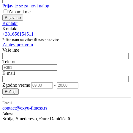
Prijavite se za novi nalog
Zapamti me
Prijavi se
Kontakt
Kontakt
+381656154511
Pišite nam na viber ili nas pozovite.
Zahtev pozivom
Vaše ime
Telefon
E-mail
Zgodno vreme
-
Pošalji
Email
contact@exyu-fitness.rs
Adresa
Srbija, Smederevo, Đure Daničića 6