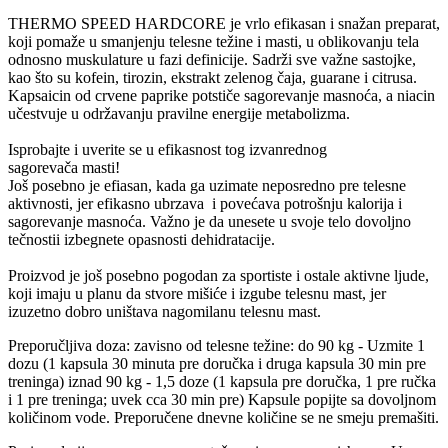
THERMO SPEED HARDCORE je vrlo efikasan i snažan preparat,
koji pomaže u smanjenju telesne težine i masti, u oblikovanju tela
odnosno muskulature u fazi definicije. Sadrži sve važne sastojke,
kao što su kofein, tirozin, ekstrakt zelenog čaja, guarane i citrusa.
Kapsaicin od crvene paprike potstiče sagorevanje masnoća, a niacin
učestvuje u održavanju pravilne energije metabolizma.
Isprobajte i uverite se u efikasnost tog izvanrednog
sagorevača masti!
Još posebno je efiasan, kada ga uzimate neposredno pre telesne
aktivnosti, jer efikasno ubrzava i povećava potrošnju kalorija i
sagorevanje masnoća. Važno je da unesete u svoje telo dovoljno
tečnostii izbegnete opasnosti dehidratacije.
Proizvod je još posebno pogodan za sportiste i ostale aktivne ljude,
koji imaju u planu da stvore mišiće i izgube telesnu mast, jer
izuzetno dobro uništava nagomilanu telesnu mast.
Preporučljiva doza: zavisno od telesne težine: do 90 kg - Uzmite 1
dozu (1 kapsula 30 minuta pre doručka i druga kapsula 30 min pre
treninga) iznad 90 kg - 1,5 doze (1 kapsula pre doručka, 1 pre ručka
i 1 pre treninga; uvek cca 30 min pre) Kapsule popijte sa dovoljnom
količinom vode. Preporučene dnevne količine se ne smeju premašiti.