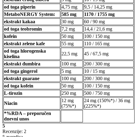
od toga piperin
4,75 mg
9,5 / 14,25 mg
MetaboNERGY System:
585 mg
1170 / 1755 mg
ekstrakt kakaa
30 mg
60 / 90 mg
od toga teobromin
7,2 mg
14,4 / 21,6 mg
kofein
50 mg
100 / 150 mg
ekstrakt zelene kafe
55 mg
110 / 165 mg
od toga hlorogenska
22,5 mg
45 / 67,5 mg
kiselina
ekstrakt đumbira
100 mg
200 / 300 mg
od toga gingerol
5 mg
10 / 15 mg
ekstrakt guarane
100 mg
200 / 300 mg
od toga kofein
50 mg
100 / 150 mg
L-tirozin
250 mg
500 / 750 mg
12 mg
24 mg (150%*) / 36 mg
Niacin
(75%*)
(225%*)
*%RDA – preporučen
dnevni unos
5
Recenzije: 2
5 zvezdica