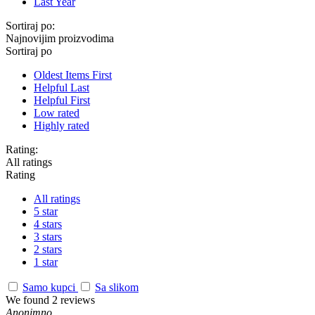
Last Year
Sortiraj po:
Najnovijim proizvodima
Sortiraj po
Oldest Items First
Helpful Last
Helpful First
Low rated
Highly rated
Rating:
All ratings
Rating
All ratings
5 star
4 stars
3 stars
2 stars
1 star
Samo kupci
Sa slikom
We found 2 reviews
Anonimno