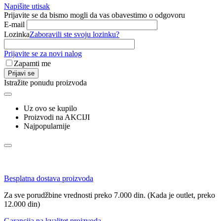
Napišite utisak
Prijavite se da bismo mogli da vas obavestimo o odgovoru
E-mail
Lozinka
Zaboravili ste svoju lozinku?
Prijavite se za novi nalog
Zapamti me
Prijavi se
Istražite ponudu proizvoda
Uz ovo se kupilo
Proizvodi na AKCIJI
Najpopularnije
Besplatna dostava proizvoda
Za sve porudžbine vrednosti preko 7.000 din. (Kada je outlet, preko
12.000 din)
Garancija na kvalitet proizvoda