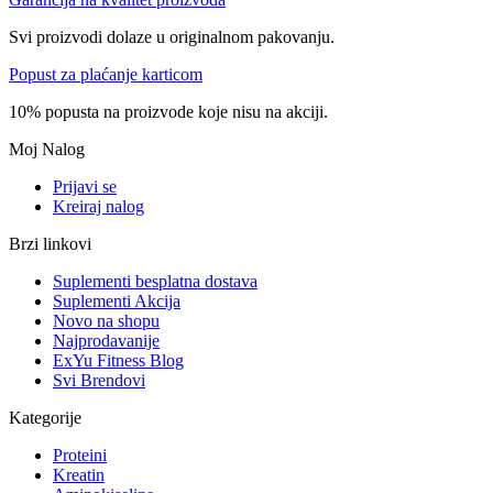
Svi proizvodi dolaze u originalnom pakovanju.
Popust za plaćanje karticom
10% popusta na proizvode koje nisu na akciji.
Moj Nalog
Prijavi se
Kreiraj nalog
Brzi linkovi
Suplementi besplatna dostava
Suplementi Akcija
Novo na shopu
Najprodavanije
ExYu Fitness Blog
Svi Brendovi
Kategorije
Proteini
Kreatin