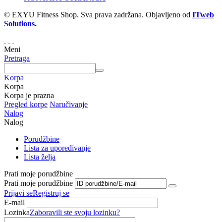
© EXYU Fitness Shop. Sva prava zadržana. Objavljeno od
ITweb
Solutions.
Meni
Pretraga
Korpa
Korpa
Korpa je prazna
Pregled korpe
Naručivanje
Nalog
Nalog
Porudžbine
Lista za upoređivanje
Lista želja
Prati moje porudžbine
Prati moje porudžbine
Prijavi se
Registruj se
E-mail
Lozinka
Zaboravili ste svoju lozinku?