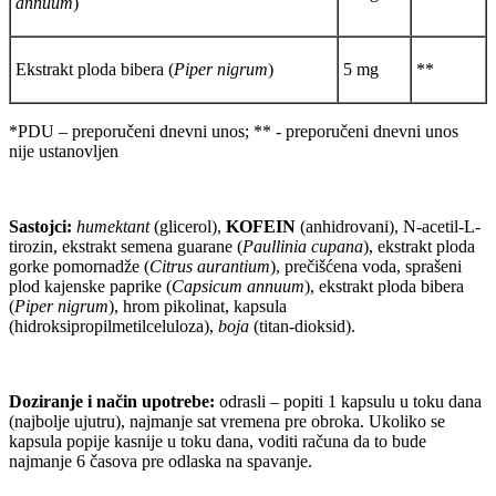
annuum
)
Ekstrakt ploda bibera (
Piper nigrum
)
5 mg
**
*PDU – preporučeni dnevni unos; ** - preporučeni dnevni unos
nije ustanovljen
Sastojci:
humektant
(glicerol),
KOFEIN
(anhidrovani), N-acetil-L-
tirozin, ekstrakt semena guarane (
Paullinia cupana
), ekstrakt ploda
gorke pomornadže (
Citrus aurantium
), prečišćena voda, sprašeni
plod kajenske paprike (
Capsicum annuum
), ekstrakt ploda bibera
(
Piper nigrum
), hrom pikolinat, kapsula
(hidroksipropilmetilceluloza),
boja
(titan-dioksid).
Doziranje i način upotrebe:
odrasli – popiti 1 kapsulu u toku dana
(najbolje ujutru), najmanje sat vremena pre obroka. Ukoliko se
kapsula popije kasnije u toku dana, voditi računa da to bude
najmanje 6 časova pre odlaska na spavanje.