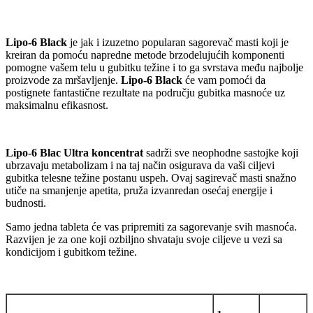
Lipo-6 Black
je jak i izuzetno popularan sagorevač masti koji je
kreiran da pomoću napredne metode brzodelujućih komponenti
pomogne vašem telu u gubitku težine i to ga svrstava među najbolje
proizvode za mršavljenje.
Lipo-6 Black
će vam pomoći da
postignete fantastične rezultate na području gubitka masnoće uz
maksimalnu efikasnost.
Lipo-6 Blac Ultra koncentrat
sadrži sve neophodne sastojke koji
ubrzavaju metabolizam i na taj način osigurava da vaši ciljevi
gubitka telesne težine postanu uspeh. Ovaj sagirevač masti snažno
utiče na smanjenje apetita, pruža izvanredan osećaj energije i
budnosti.
Samo jedna tableta će vas pripremiti za sagorevanje svih masnoća.
Razvijen je za one koji ozbiljno shvataju svoje ciljeve u vezi sa
kondicijom i gubitkom težine.