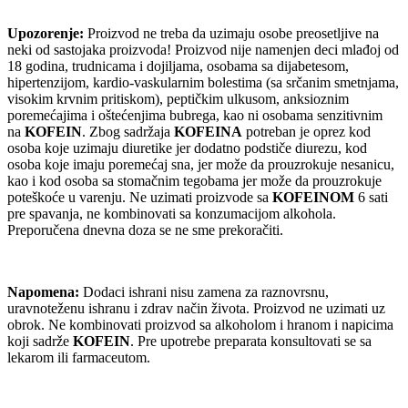
Upozorenje:
Proizvod ne treba da uzimaju osobe preosetljive na
neki od sastojaka proizvoda! Proizvod nije namenjen deci mlađoj od
18 godina, trudnicama i dojiljama, osobama sa dijabetesom,
hipertenzijom, kardio-vaskularnim bolestima (sa srčanim smetnjama,
visokim krvnim pritiskom), peptičkim ulkusom, anksioznim
poremećajima i oštećenjima bubrega, kao ni osobama senzitivnim
na
KOFEIN
. Zbog sadržaja
KOFEINA
potreban je oprez kod
osoba koje uzimaju diuretike jer dodatno podstiče diurezu, kod
osoba koje imaju poremećaj sna, jer može da prouzrokuje nesanicu,
kao i kod osoba sa stomačnim tegobama jer može da prouzrokuje
poteškoće u varenju. Ne uzimati proizvode sa
KOFEINOM
6 sati
pre spavanja, ne kombinovati sa konzumacijom alkohola.
Preporučena dnevna doza se ne sme prekoračiti.
Napomena:
Dodaci ishrani nisu zamena za raznovrsnu,
uravnoteženu ishranu i zdrav način života. Proizvod ne uzimati uz
obrok. Ne kombinovati proizvod sa alkoholom i hranom i napicima
koji sadrže
KOFEIN
. Pre upotrebe preparata konsultovati se sa
lekarom ili farmaceutom.