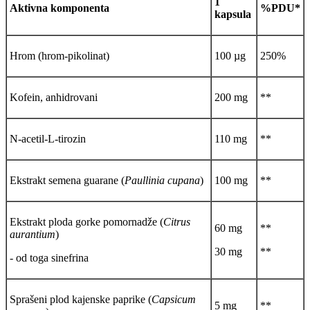
1
Aktivna komponenta
%PDU*
kapsula
Hrom (hrom-pikolinat)
100 µg
250%
Kofein, anhidrovani
200 mg
**
N-acetil-L-tirozin
110 mg
**
Ekstrakt semena guarane (
Paullinia cupana
)
100 mg
**
Ekstrakt ploda gorke pomornadže (
Citrus
60 mg
**
aurantium
)
30 mg
**
- od toga sinefrina
Sprašeni plod kajenske paprike (
Capsicum
5 mg
**