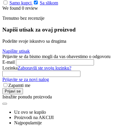
Samo kupci
Sa slikom
We found 0 review
Trenutno bez recenzije
Napiši utisak za ovaj proizvod
Podelite svoje iskustvo sa drugima
Napišite utisak
Prijavite se da bismo mogli da vas obavestimo o odgovoru
E-mail
Lozinka
Zaboravili ste svoju lozinku?
Prijavite se za novi nalog
Zapamti me
Prijavi se
Istražite ponudu proizvoda
Uz ovo se kupilo
Proizvodi na AKCIJI
Najpopularnije