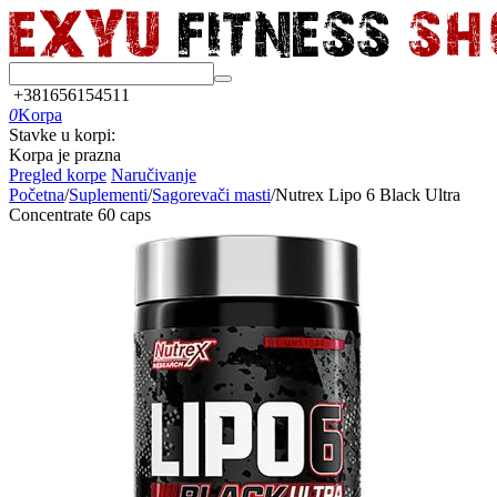
+381656154511
0
Korpa
Stavke u korpi:
Korpa je prazna
Pregled korpe
Naručivanje
Početna
/
Suplementi
/
Sagorevači masti
/
Nutrex Lipo 6 Black Ultra
Concentrate 60 caps