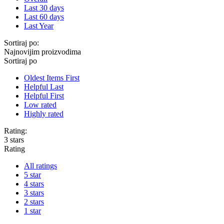
Last 30 days
Last 60 days
Last Year
Sortiraj po:
Najnovijim proizvodima
Sortiraj po
Oldest Items First
Helpful Last
Helpful First
Low rated
Highly rated
Rating:
3 stars
Rating
All ratings
5 star
4 stars
3 stars
2 stars
1 star