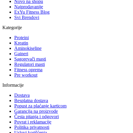
Novo na shopu
Najprodavanije
ExYu Fitness Blog
Svi Brendovi
Kategorije
Proteini
Kreatin
Aminokiseline
Gaineri
Sagorevači masti
Regulatori masti
Fitness oprema
Pre workout
Informacije
Dostava
Besplatna dostava
Popust za plaćanje karticom
Garancija na proizvode
Česta pitanja i odgovori
Povrat i reklamacije
Politika privatnosti
Uslovi korišćenja