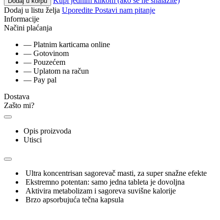
Kupi jednim klikom (ako se ne snalazite)
Dodaj u korpu
Dodaj u listu želja
Uporedite
Postavi nam pitanje
Informacije
Načini plaćanja
— Platnim karticama online
— Gotovinom
— Pouzećem
— Uplatom na račun
— Pay pal
Dostava
Zašto mi?
Opis proizvoda
Utisci
Ultra koncentrisan sagorevač masti, za super snažne efekte
Ekstremno potentan: samo jedna tableta je dovoljna
Aktivira metabolizam i sagoreva suvišne kalorije
Brzo apsorbujuća tečna kapsula