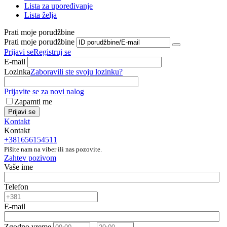
Lista za upoređivanje
Lista želja
Prati moje porudžbine
Prati moje porudžbine
Prijavi se
Registruj se
E-mail
Lozinka
Zaboravili ste svoju lozinku?
Prijavite se za novi nalog
Zapamti me
Prijavi se
Kontakt
Kontakt
+381656154511
Pišite nam na viber ili nas pozovite.
Zahtev pozivom
Vaše ime
Telefon
E-mail
Zgodno vreme
-