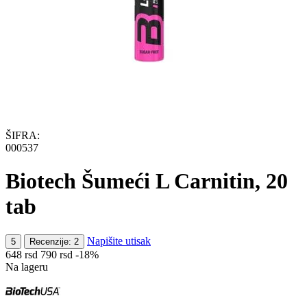
ŠIFRA:
000537
Biotech Šumeći L Carnitin, 20
tab
Napišite utisak
5
Recenzije: 2
‍648‍
rsd
‍790‍
rsd
-18%
Na lageru