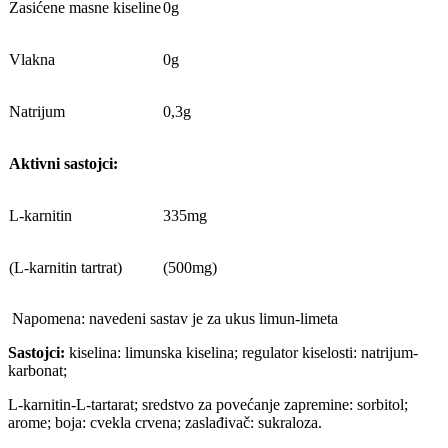
Zasićene masne kiseline
0g
Vlakna
0g
Natrijum
0,3g
Aktivni sastojci:
L-karnitin
335mg
(L-karnitin tartrat)
(500mg)
Napomena: navedeni sastav je za ukus limun-limeta
Sastojci:
kiselina: limunska kiselina; regulator kiselosti: natrijum-
karbonat;
L-karnitin-L-tartarat; sredstvo za povećanje zapremine: sorbitol;
arome; boja: cvekla crvena; zaslađivač: sukraloza.