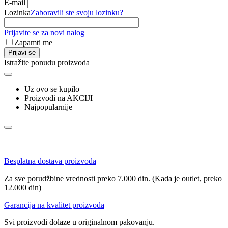
E-mail
Lozinka
Zaboravili ste svoju lozinku?
Prijavite se za novi nalog
Zapamti me
Prijavi se
Istražite ponudu proizvoda
Uz ovo se kupilo
Proizvodi na AKCIJI
Najpopularnije
Besplatna dostava proizvoda
Za sve porudžbine vrednosti preko 7.000 din. (Kada je outlet, preko
12.000 din)
Garancija na kvalitet proizvoda
Svi proizvodi dolaze u originalnom pakovanju.