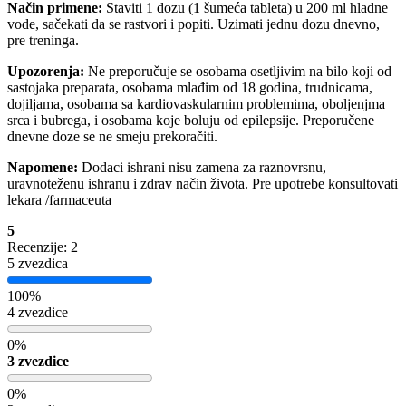
Način primene:
Staviti 1 dozu (1 šumeća tableta) u 200 ml hladne
vode, sačekati da se rastvori i popiti. Uzimati jednu dozu dnevno,
pre treninga.
Upozorenja:
Ne preporučuje se osobama osetljivim na bilo koji od
sastojaka preparata, osobama mlađim od 18 godina, trudnicama,
dojiljama, osobama sa kardiovaskularnim problemima, oboljenjma
srca i bubrega, i osobama koje boluju od epilepsije. Preporučene
dnevne doze se ne smeju prekoračiti.
Napomene:
Dodaci ishrani nisu zamena za raznovrsnu,
uravnoteženu ishranu i zdrav način života. Pre upotrebe konsultovati
lekara /farmaceuta
5
Recenzije: 2
5 zvezdica
100%
4 zvezdice
0%
3 zvezdice
0%