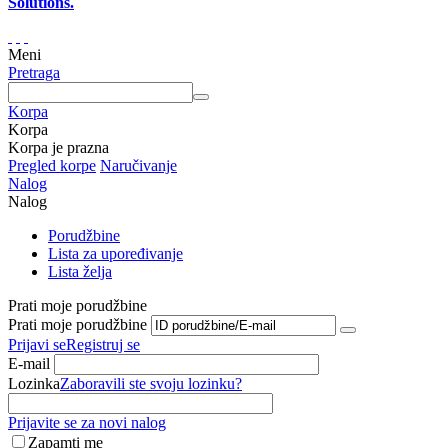
Solutions.
Meni
Pretraga
Korpa
Korpa
Korpa je prazna
Pregled korpe
Naručivanje
Nalog
Nalog
Porudžbine
Lista za upoređivanje
Lista želja
Prati moje porudžbine
Prati moje porudžbine
Prijavi se
Registruj se
E-mail
Lozinka
Zaboravili ste svoju lozinku?
Prijavite se za novi nalog
Zapamti me