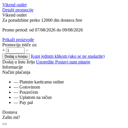
Vikend outlet
Detalji promocije
Vikend outlet
Za porudzbine preko 12000 din dostava free
Promo period: od 07/08/2026 do 09/08/2026
Prikaži proizvode
Promocija ističe za:
+
−
Kupi jednim klikom (ako se ne snalazite)
Dodaj u korpu
Dodaj u listu želja
Uporedite
Postavi nam pitanje
Informacije
Načini plaćanja
— Platnim karticama online
— Gotovinom
— Pouzećem
— Uplatom na račun
— Pay pal
Dostava
Zašto mi?