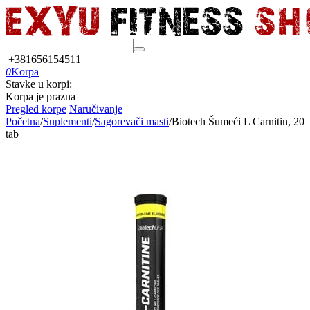
+381656154511
0
Korpa
Stavke u korpi:
Korpa je prazna
Pregled korpe
Naručivanje
Početna
/
Suplementi
/
Sagorevači masti
/
Biotech Šumeći L Carnitin, 20
tab