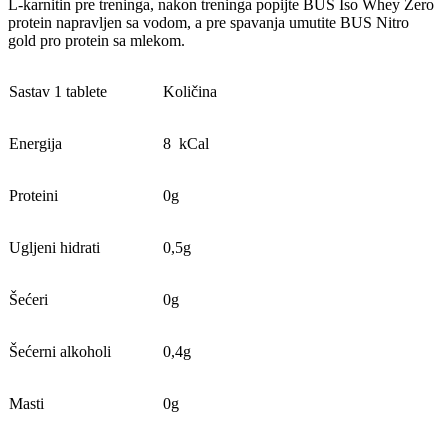
L-karnitin pre treninga, nakon treninga popijte BUS Iso Whey Zero
protein napravljen sa vodom, a pre spavanja umutite BUS Nitro
gold pro protein sa mlekom.
Sastav 1 tablete
Količina
Energija
8 kCal
Proteini
0g
Ugljeni hidrati
0,5g
Šećeri
0g
Šećerni alkoholi
0,4g
Masti
0g