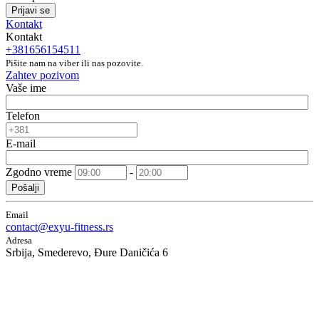
Prijavi se
Kontakt
Kontakt
+381656154511
Pišite nam na viber ili nas pozovite.
Zahtev pozivom
Vaše ime
Telefon
E-mail
Zgodno vreme
-
Pošalji
Email
contact@exyu-fitness.rs
Adresa
Srbija, Smederevo, Đure Daničića 6