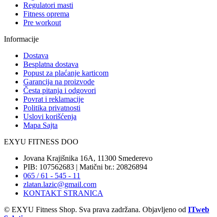
Regulatori masti
Fitness oprema
Pre workout
Informacije
Dostava
Besplatna dostava
Popust za plaćanje karticom
Garancija na proizvode
Česta pitanja i odgovori
Povrat i reklamacije
Politika privatnosti
Uslovi korišćenja
Mapa Sajta
EXYU FITNESS DOO
Jovana Krajišnika 16A, 11300 Smederevo
PIB: 107562683 | Matični br.: 20826894
065 / 61 - 545 - 11
zlatan.lazic@gmail.com
KONTAKT STRANICA
© EXYU Fitness Shop. Sva prava zadržana. Objavljeno od
ITweb