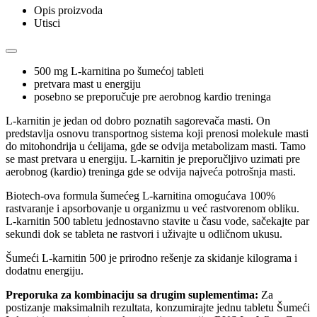
Opis proizvoda
Utisci
500 mg L-karnitina po šumećoj tableti
pretvara mast u energiju
posebno se preporučuje pre aerobnog kardio treninga
L-karnitin je jedan od dobro poznatih sagorevača masti. On
predstavlja osnovu transportnog sistema koji prenosi molekule masti
do mitohondrija u ćelijama, gde se odvija metabolizam masti. Tamo
se mast pretvara u energiju. L-karnitin je preporučljivo uzimati pre
aerobnog (kardio) treninga gde se odvija najveća potrošnja masti.
Biotech-ova formula šumećeg L-karnitina omogućava 100%
rastvaranje i apsorbovanje u organizmu u već rastvorenom obliku.
L-karnitin 500 tabletu jednostavno stavite u času vode, sačekajte par
sekundi dok se tableta ne rastvori i uživajte u odličnom ukusu.
Šumeći L-karnitin 500 je prirodno rešenje za skidanje kilograma i
dodatnu energiju.
Preporuka za kombinaciju sa drugim suplementima:
Za
postizanje maksimalnih rezultata, konzumirajte jednu tabletu Šumeći