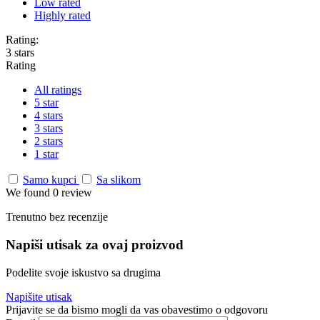
Low rated
Highly rated
Rating:
3 stars
Rating
All ratings
5 star
4 stars
3 stars
2 stars
1 star
Samo kupci
Sa slikom
We found 0 review
Trenutno bez recenzije
Napiši utisak za ovaj proizvod
Podelite svoje iskustvo sa drugima
Napišite utisak
Prijavite se da bismo mogli da vas obavestimo o odgovoru