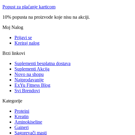
Popust za plaćanje karticom
10% popusta na proizvode koje nisu na akciji.
Moj Nalog
Prijavi se
Kreiraj nalog
Brzi linkovi
Suplementi besplatna dostava
Suplementi Akcija
Novo na shopu
Najprodavanije
ExYu Fitness Blog
Svi Brendovi
Kategorije
Proteini
Kreatin
Aminokiseline
Gaineri
Sagorevači masti