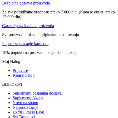
Besplatna dostava proizvoda
Za sve porudžbine vrednosti preko 7.000 din. (Kada je outlet, preko
12.000 din)
Garancija na kvalitet proizvoda
Svi proizvodi dolaze u originalnom pakovanju.
Popust za plaćanje karticom
10% popusta na proizvode koje nisu na akciji.
Moj Nalog
Prijavi se
Kreiraj nalog
Brzi linkovi
Suplementi besplatna dostava
Suplementi Akcija
Novo na shopu
Najprodavanije
ExYu Fitness Blog
Svi Brendovi