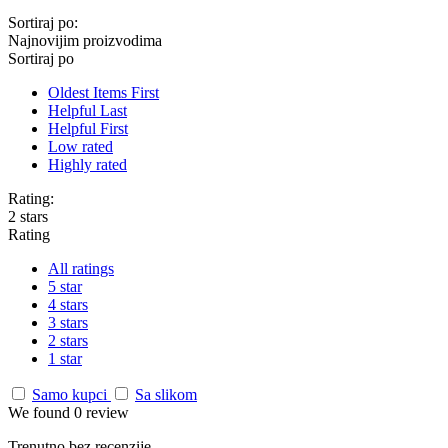
Sortiraj po:
Najnovijim proizvodima
Sortiraj po
Oldest Items First
Helpful Last
Helpful First
Low rated
Highly rated
Rating:
2 stars
Rating
All ratings
5 star
4 stars
3 stars
2 stars
1 star
Samo kupci
Sa slikom
We found 0 review
Trenutno bez recenzije