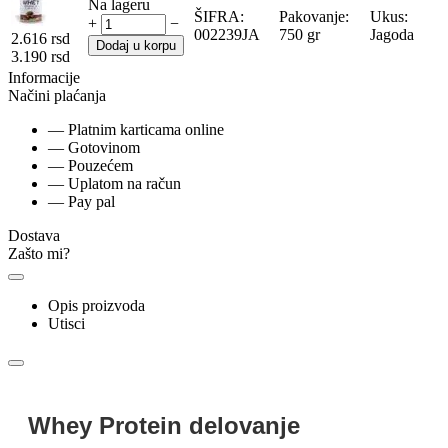
Na lageru
ŠIFRA:
Pakovanje:
Ukus:
+
−
002239JA
750 gr
Jagoda
2.616
rsd
Dodaj u korpu
3.190
rsd
Informacije
Načini plaćanja
— Platnim karticama online
— Gotovinom
— Pouzećem
— Uplatom na račun
— Pay pal
Dostava
Zašto mi?
Opis proizvoda
Utisci
Whey Protein delovanje