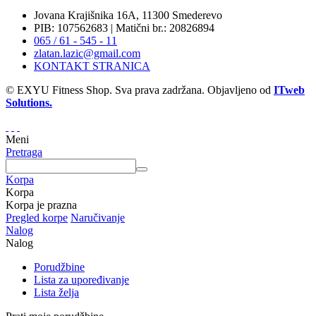
Jovana Krajišnika 16A, 11300 Smederevo
PIB: 107562683 | Matični br.: 20826894
065 / 61 - 545 - 11
zlatan.lazic@gmail.com
KONTAKT STRANICA
© EXYU Fitness Shop. Sva prava zadržana. Objavljeno od
ITweb
Solutions.
Meni
Pretraga
Korpa
Korpa
Korpa je prazna
Pregled korpe
Naručivanje
Nalog
Nalog
Porudžbine
Lista za upoređivanje
Lista želja