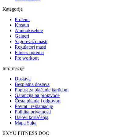
Kategorije
Proteini
Kreatin
Aminokiseline
Gaineri
Sagorevači masti
Regulatori masti
Fitness oprema
Pre workout
Informacije
Dostava
Besplatna dostava
Popust za plaćanje karticom
Garancija na proizvode
Česta pitanja i odgovori
Povrat i reklamacije
Politika privatnosti
Uslovi korišćenja
Mapa Sajta
EXYU FITNESS DOO