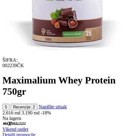
ŠIFRA:
002239ČK
Maximalium Whey Protein
750gr
Napišite utisak
5
Recenzije: 2
2.616
rsd
3.190
rsd
-18%
Na lageru
Vikend outlet
Detalji promocije