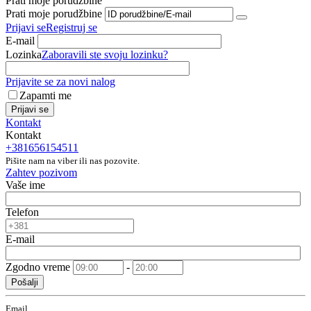
Prati moje porudžbine
Prati moje porudžbine
Prijavi se
Registruj se
E-mail
Lozinka
Zaboravili ste svoju lozinku?
Prijavite se za novi nalog
Zapamti me
Prijavi se
Kontakt
Kontakt
+381656154511
Pišite nam na viber ili nas pozovite.
Zahtev pozivom
Vaše ime
Telefon
E-mail
Zgodno vreme
-
Pošalji
Email