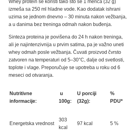
Whey protein se koristi tako što se 1 merica (32 g)
izmeša sa 250 ml hladne vode. Kao dodatak ishrani
uzima se jednom dnevno – 30 minuta nakon vežbanja,
a u danima bez treninga odmah nakon buđenja.
Sinteza proteina je povišena do 24 h nakon treninga,
ali je najintenzivnija u prvim satima, pa je važno uneti
whey odmah posle vežbanja. Čuvati proizvod čvrsto
zatvoren na temperaturi od 5–30°C, dalje od svetlosti,
toplote i vlage. Preporučuje se upotreba u roku od 6
meseci od otvaranja.
Nutritivne
u
U porciji
%
informacije:
100g:
(32g):
PDU*
303
Energetska vrednost
97 kcal
5 %
kcal