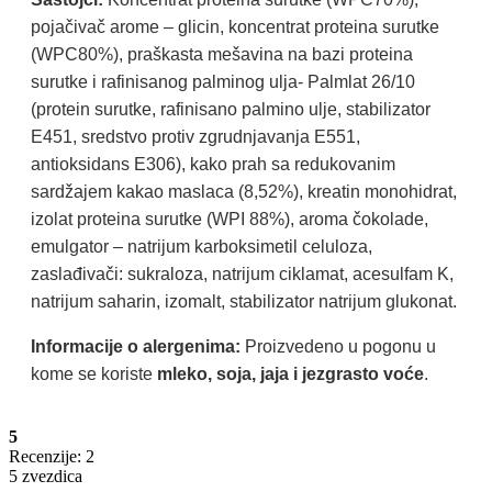
pojačivač arome – glicin, koncentrat proteina surutke
(WPC80%), praškasta mešavina na bazi proteina
surutke i rafinisanog palminog ulja- Palmlat 26/10
(protein surutke, rafinisano palmino ulje, stabilizator
E451, sredstvo protiv zgrudnjavanja E551,
antioksidans E306), kako prah sa redukovanim
sardžajem kakao maslaca (8,52%), kreatin monohidrat,
izolat proteina surutke (WPI 88%), aroma čokolade,
emulgator – natrijum karboksimetil celuloza,
zaslađivači: sukraloza, natrijum ciklamat, acesulfam K,
natrijum saharin, izomalt, stabilizator natrijum glukonat.
Informacije o alergenima:
Proizvedeno u pogonu u
kome se koriste
mleko, soja, jaja i jezgrasto voće
.
5
Recenzije: 2
5 zvezdica