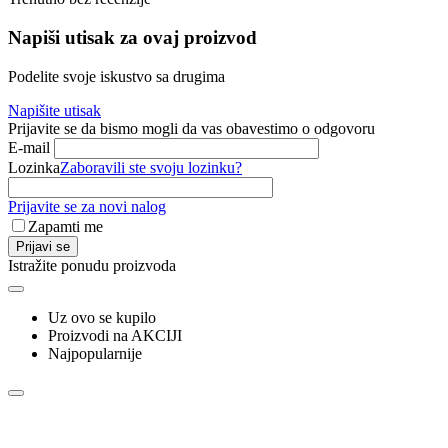
Napiši utisak za ovaj proizvod
Podelite svoje iskustvo sa drugima
Napišite utisak
Prijavite se da bismo mogli da vas obavestimo o odgovoru
E-mail
Lozinka
Zaboravili ste svoju lozinku?
Prijavite se za novi nalog
Zapamti me
Prijavi se
Istražite ponudu proizvoda
Uz ovo se kupilo
Proizvodi na AKCIJI
Najpopularnije