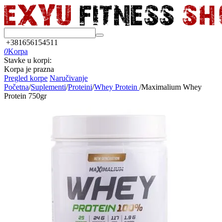
+381656154511
0
Korpa
Stavke u korpi:
Korpa je prazna
Pregled korpe
Naručivanje
Početna
/
Suplementi
/
Proteini
/
Whey Protein
/
Maximalium Whey
Protein 750gr