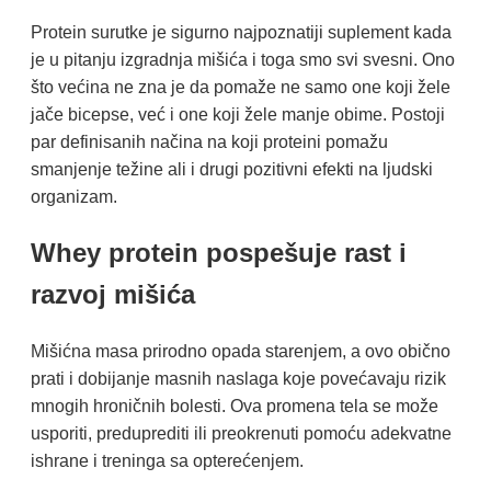
Protein surutke je sigurno najpoznatiji suplement kada
je u pitanju izgradnja mišića i toga smo svi svesni. Ono
što većina ne zna je da pomaže ne samo one koji žele
jače bicepse, već i one koji žele manje obime. Postoji
par definisanih načina na koji proteini pomažu
smanjenje težine ali i drugi pozitivni efekti na ljudski
organizam.
Whey protein pospešuje rast i
razvoj mišića
Mišićna masa prirodno opada starenjem, a ovo obično
prati i dobijanje masnih naslaga koje povećavaju rizik
mnogih hroničnih bolesti. Ova promena tela se može
usporiti, preduprediti ili preokrenuti pomoću adekvatne
ishrane i treninga sa opterećenjem.