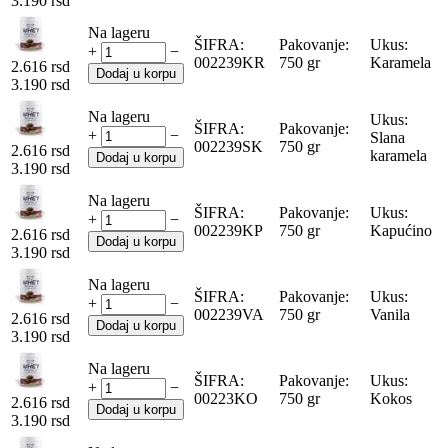
3.190
rsd
Na lageru
ŠIFRA:
Pakovanje:
Ukus:
+
−
002239KR
750 gr
Karamela
2.616
rsd
Dodaj u korpu
3.190
rsd
Na lageru
Ukus:
ŠIFRA:
Pakovanje:
+
−
Slana
002239SK
750 gr
2.616
rsd
karamela
Dodaj u korpu
3.190
rsd
Na lageru
ŠIFRA:
Pakovanje:
Ukus:
+
−
002239KP
750 gr
Kapućino
2.616
rsd
Dodaj u korpu
3.190
rsd
Na lageru
ŠIFRA:
Pakovanje:
Ukus:
+
−
002239VA
750 gr
Vanila
2.616
rsd
Dodaj u korpu
3.190
rsd
Na lageru
ŠIFRA:
Pakovanje:
Ukus:
+
−
00223KO
750 gr
Kokos
2.616
rsd
Dodaj u korpu
3.190
rsd