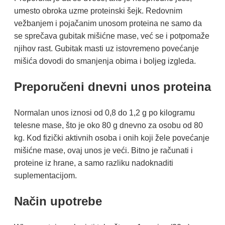
umesto obroka uzme proteinski šejk. Redovnim
vežbanjem i pojačanim unosom proteina ne samo da
se sprečava gubitak mišićne mase, već se i potpomaže
njihov rast. Gubitak masti uz istovremeno povećanje
mišića dovodi do smanjenja obima i boljeg izgleda.
Preporučeni dnevni unos proteina
Normalan unos iznosi od 0,8 do 1,2 g po kilogramu
telesne mase, što je oko 80 g dnevno za osobu od 80
kg. Kod fizički aktivnih osoba i onih koji žele povećanje
mišićne mase, ovaj unos je veći. Bitno je računati i
proteine iz hrane, a samo razliku nadoknaditi
suplementacijom.
Način upotrebe