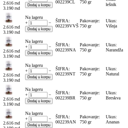
002239ČL
750 gr
2.616
rsd
lešnik
Dodaj u korpu
3.190
rsd
Na lageru
ŠIFRA:
Pakovanje:
Ukus:
+
−
002239VVŠ
750 gr
Višnja
2.616
rsd
Dodaj u korpu
3.190
rsd
Na lageru
ŠIFRA:
Pakovanje:
Ukus:
+
−
002239NA
750 gr
Narandža
2.616
rsd
Dodaj u korpu
3.190
rsd
Na lageru
ŠIFRA:
Pakovanje:
Ukus:
+
−
002239NT
750 gr
Natural
2.616
rsd
Dodaj u korpu
3.190
rsd
Na lageru
ŠIFRA:
Pakovanje:
Ukus:
+
−
002239BR
750 gr
Breskva
2.616
rsd
Dodaj u korpu
3.190
rsd
Na lageru
ŠIFRA:
Pakovanje:
Ukus:
+
−
002239AN
750 gr
Ananas
2.616
rsd
Dodaj u korpu