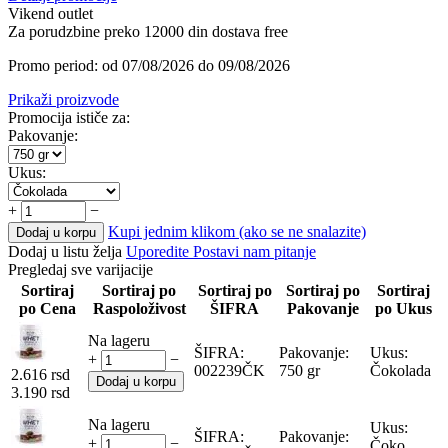
Vikend outlet
Za porudzbine preko 12000 din dostava free
Promo period: od 07/08/2026 do 09/08/2026
Prikaži proizvode
Promocija ističe za:
Pakovanje:
Ukus:
+
−
Kupi jednim klikom (ako se ne snalazite)
Dodaj u korpu
Dodaj u listu želja
Uporedite
Postavi nam pitanje
Pregledaj sve varijacije
Sortiraj
Sortiraj po
Sortiraj po
Sortiraj po
Sortiraj
po Cena
Raspoloživost
ŠIFRA
Pakovanje
po Ukus
Na lageru
ŠIFRA:
Pakovanje:
Ukus:
+
−
002239ČK
750 gr
Čokolada
2.616
rsd
Dodaj u korpu
3.190
rsd
Na lageru
Ukus:
ŠIFRA:
Pakovanje:
+
−
Čoko