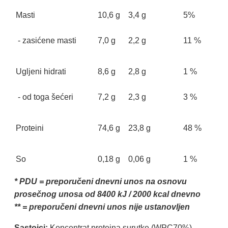
Masti
10,6 g
3,4 g
5%
- zasićene masti
7,0 g
2,2 g
11 %
Ugljeni hidrati
8,6 g
2,8 g
1 %
- od toga šećeri
7,2 g
2,3 g
3 %
Proteini
74,6 g
23,8 g
48 %
So
0,18 g
0,06 g
1 %
* PDU = preporučeni dnevni unos na osnovu
prosečnog unosa od 8400 kJ / 2000 kcal dnevno
** = preporučeni dnevni unos nije ustanovljen
Sastojci:
Koncentrat proteina surutke (WPC70%),