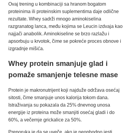
Ovaj trening u kombinaciji sa hranom bogatom
proteinima ili proteinskim suplementima daje odlične
rezultate. Whey sadrži mnogo aminokiselina
razgranatog lanca, među kojima se Leucin izdvaja kao
najjači anabolik. Aminokiseline se brzo razlažu i
apsorbuju u krvotok, čime se pokreće proces obnove i
izgradnje mišića.
Whey protein smanjuje glad i
pomaže smanjenje telesne mase
Protein je makronutrijent koji najduže održava osećaj
sitosti, čime smanjuje unos kalorija tokom dana.
Istraživanja su pokazala da 25% dnevnog unosa
energije iz proteina može smanjiti osećaj gladi i do
60%, a večernje grickalice za 50%.
Preporuka je da se uveče, ako je neophodno jesti,