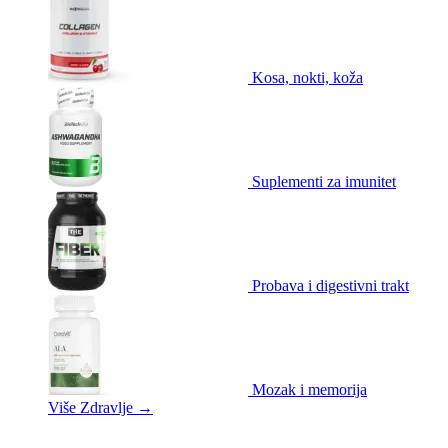
Kosa, nokti, koža
Suplementi za imunitet
Probava i digestivni trakt
Mozak i memorija
Više Zdravlje
→