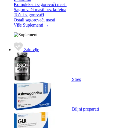
Kompleksni sagorevači masti
Sagorevači masti bez kofeina
Tečni sagorevači
Ostali sagorevači masti
Više Suplementi
→
Zdravlje
Stres
Biljni preparati