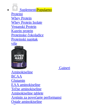
Suplementi
Popularno
Proteini
Whey Protein
Whey Protein Isolate
Veganski Protein
Kazein protein
Proteinske čokoladice
Proteinski napitak
više
Gaineri
Aminokiseline
BCAA
Glutamin
EAA aminokiseline
Tečne aminokiseline
Aminokiseline tablete
Arginin za povećanje performansi
Ostale aminokiseline