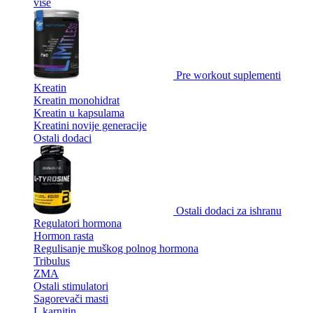
više
Pre workout suplementi
Kreatin
Kreatin monohidrat
Kreatin u kapsulama
Kreatini novije generacije
Ostali dodaci
Ostali dodaci za ishranu
Regulatori hormona
Hormon rasta
Regulisanje muškog polnog hormona
Tribulus
ZMA
Ostali stimulatori
Sagorevači masti
L karnitin