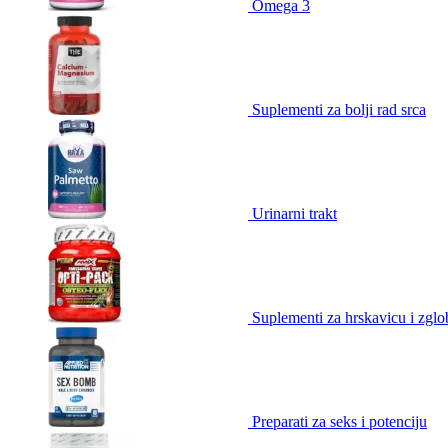
Omega 3
Suplementi za bolji rad srca
Urinarni trakt
Suplementi za hrskavicu i zgl
Preparati za seks i potenciju