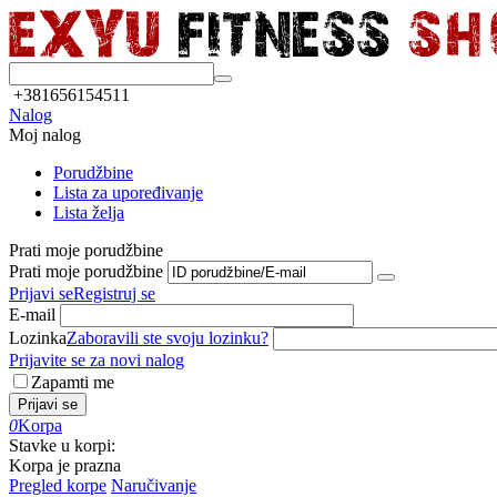
+381656154511
Nalog
Moj nalog
Porudžbine
Lista za upoređivanje
Lista želja
Prati moje porudžbine
Prati moje porudžbine
Prijavi se
Registruj se
E-mail
Lozinka
Zaboravili ste svoju lozinku?
Prijavite se za novi nalog
Zapamti me
Prijavi se
0
Korpa
Stavke u korpi:
Korpa je prazna
Pregled korpe
Naručivanje