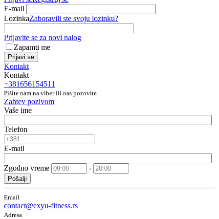
E-mail
Lozinka
Zaboravili ste svoju lozinku?
Prijavite se za novi nalog
Zapamti me
Prijavi se
Kontakt
Kontakt
+381656154511
Pišite nam na viber ili nas pozovite.
Zahtev pozivom
Vaše ime
Telefon
E-mail
Zgodno vreme
-
Pošalji
Email
contact@exyu-fitness.rs
Adresa