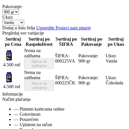
Pakovanje:
Ukus:
Dodaj u listu želja
Uporedite
Postavi nam pitanje
Pregledaj sve varijacije
Sortiraj
Sortiraj po
Sortiraj po
Sortiraj po
Sortiraj
po Cena
Raspoloživost
ŠIFRA
Pakovanje
po Ukus
Nema na
zalihama
ŠIFRA:
Pakovanje:
Ukus:
000225VA
900 gr
Vanila
Nema na
4.500
rsd
zalihama
Nema na
zalihama
ŠIFRA:
Pakovanje:
Ukus:
000225ČK
900 gr
Čokolada
Nema na
4.500
rsd
zalihama
Informacije
Načini plaćanja
— Platnim karticama online
— Gotovinom
— Pouzećem
— Uplatom na račun