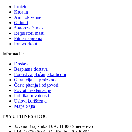
Proteini
Kreatin
Aminokiseline
Gaineri
Sagorevači masti
Regulatori masti
Fitness oprema
Pre workout
Informacije
Dostava
Besplatna dostava
Popust za plaćanje karticom
Garancija na proizvode
Česta pitanja i odgovori
Povrat i reklamacije
Politika privatnosti
Uslovi korišćenja
Mapa Sajta
EXYU FITNESS DOO
Jovana Krajišnika 16A, 11300 Smederevo
PIB: 107562683 | Matični br.: 20826894