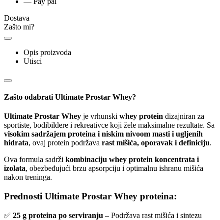
— Pay pal
Dostava
Zašto mi?
Opis proizvoda
Utisci
Zašto odabrati Ultimate Prostar Whey?
Ultimate Prostar Whey
je vrhunski
whey protein
dizajniran za
sportiste, bodibildere i rekreativce koji žele maksimalne rezultate. Sa
visokim sadržajem proteina i niskim nivoom masti i ugljenih
hidrata
, ovaj protein podržava
rast mišića, oporavak i definiciju
.
Ova formula sadrži
kombinaciju whey protein koncentrata i
izolata
, obezbeđujući brzu apsorpciju i optimalnu ishranu mišića
nakon treninga.
Prednosti Ultimate Prostar Whey proteina:
✅
25 g proteina po serviranju
– Podržava rast mišića i sintezu