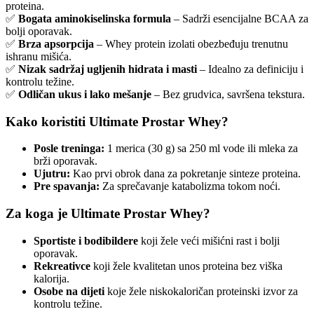
proteina.
✅
Bogata aminokiselinska formula
– Sadrži esencijalne BCAA za
bolji oporavak.
✅
Brza apsorpcija
– Whey protein izolati obezbeđuju trenutnu
ishranu mišića.
✅
Nizak sadržaj ugljenih hidrata i masti
– Idealno za definiciju i
kontrolu težine.
✅
Odličan ukus i lako mešanje
– Bez grudvica, savršena tekstura.
Kako koristiti Ultimate Prostar Whey?
Posle treninga:
1 merica (30 g) sa 250 ml vode ili mleka za
brži oporavak.
Ujutru:
Kao prvi obrok dana za pokretanje sinteze proteina.
Pre spavanja:
Za sprečavanje katabolizma tokom noći.
Za koga je Ultimate Prostar Whey?
Sportiste i bodibildere
koji žele veći mišićni rast i bolji
oporavak.
Rekreativce
koji žele kvalitetan unos proteina bez viška
kalorija.
Osobe na dijeti
koje žele niskokaloričan proteinski izvor za
kontrolu težine.