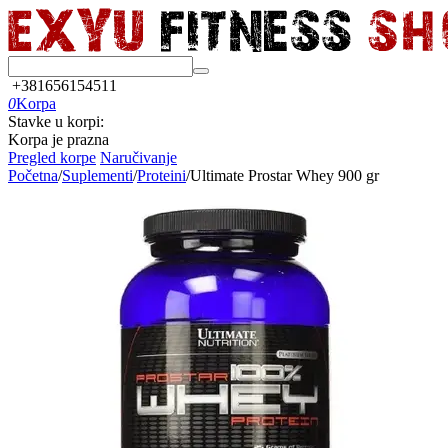
+381656154511
0
Korpa
Stavke u korpi:
Korpa je prazna
Pregled korpe
Naručivanje
Početna
/
Suplementi
/
Proteini
/
Ultimate Prostar Whey 900 gr