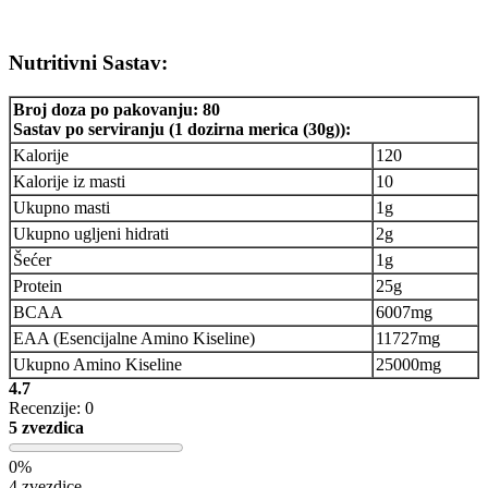
Nutritivni Sastav:
Broj doza po pakovanju: 80
Sastav po serviranju (1 dozirna merica (30g)):
Kalorije
120
Kalorije iz masti
10
Ukupno masti
1g
Ukupno ugljeni hidrati
2g
Šećer
1g
Protein
25g
BCAA
6007mg
EAA (Esencijalne Amino Kiseline)
11727mg
Ukupno Amino Kiseline
25000mg
4.7
Recenzije: 0
5 zvezdica
0%
4 zvezdice