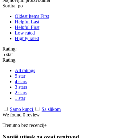
Najnovijim proizvodima
Sortiraj po
Oldest Items First
Helpful Last
Helpful First
Low rated
Highly rated
Rating:
5 star
Rating
All ratings
5 star
4 stars
3 stars
2 stars
1 star
Samo kupci
Sa slikom
We found 0 review
Trenutno bez recenzije
Napiši utisak za ovaj proizvod