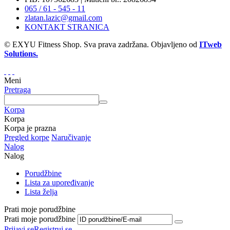
065 / 61 - 545 - 11
zlatan.lazic@gmail.com
KONTAKT STRANICA
© EXYU Fitness Shop. Sva prava zadržana. Objavljeno od
ITweb
Solutions.
Meni
Pretraga
Korpa
Korpa
Korpa je prazna
Pregled korpe
Naručivanje
Nalog
Nalog
Porudžbine
Lista za upoređivanje
Lista želja
Prati moje porudžbine
Prati moje porudžbine
Prijavi se
Registruj se