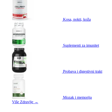
Kosa, nokti, koža
Suplementi za imunitet
Probava i digestivni trakt
Mozak i memorija
Više Zdravlje
→