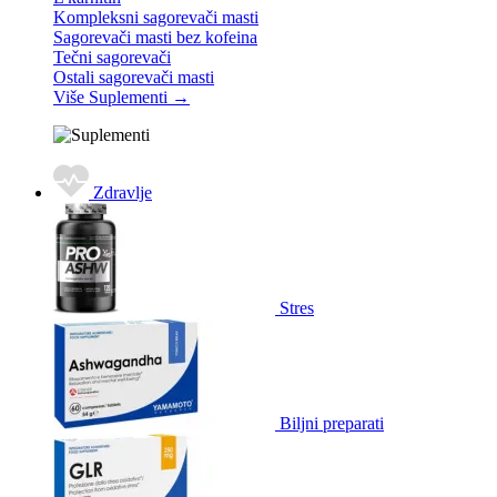
Kompleksni sagorevači masti
Sagorevači masti bez kofeina
Tečni sagorevači
Ostali sagorevači masti
Više Suplementi
→
Zdravlje
Stres
Biljni preparati