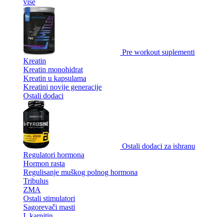
više
Pre workout suplementi
Kreatin
Kreatin monohidrat
Kreatin u kapsulama
Kreatini novije generacije
Ostali dodaci
Ostali dodaci za ishranu
Regulatori hormona
Hormon rasta
Regulisanje muškog polnog hormona
Tribulus
ZMA
Ostali stimulatori
Sagorevači masti
L karnitin