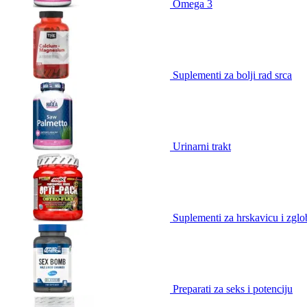
Omega 3
Suplementi za bolji rad srca
Urinarni trakt
Suplementi za hrskavicu i zgl
Preparati za seks i potenciju