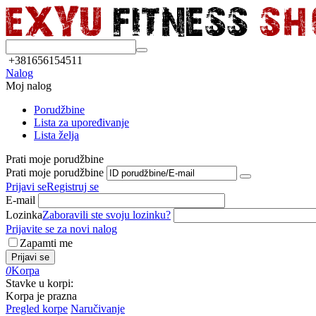
+381656154511
Nalog
Moj nalog
Porudžbine
Lista za upoređivanje
Lista želja
Prati moje porudžbine
Prati moje porudžbine
Prijavi se
Registruj se
E-mail
Lozinka
Zaboravili ste svoju lozinku?
Prijavite se za novi nalog
Zapamti me
Prijavi se
0
Korpa
Stavke u korpi:
Korpa je prazna
Pregled korpe
Naručivanje