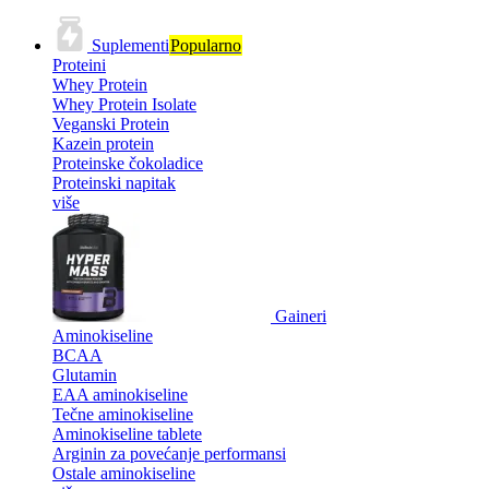
Suplementi
Popularno
Proteini
Whey Protein
Whey Protein Isolate
Veganski Protein
Kazein protein
Proteinske čokoladice
Proteinski napitak
više
Gaineri
Aminokiseline
BCAA
Glutamin
EAA aminokiseline
Tečne aminokiseline
Aminokiseline tablete
Arginin za povećanje performansi
Ostale aminokiseline