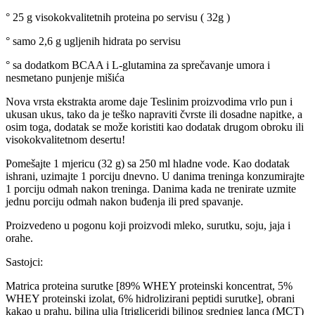
° 25 g visokokvalitetnih proteina po servisu ( 32g )
° samo 2,6 g ugljenih hidrata po servisu
° sa dodatkom BCAA i L-glutamina za sprečavanje umora i
nesmetano punjenje mišića
Nova vrsta ekstrakta arome daje Teslinim proizvodima vrlo pun i
ukusan ukus, tako da je teško napraviti čvrste ili dosadne napitke, a
osim toga, dodatak se može koristiti kao dodatak drugom obroku ili
visokokvalitetnom desertu!
Pomešajte 1 mjericu (32 g) sa 250 ml hladne vode. Kao dodatak
ishrani, uzimajte 1 porciju dnevno. U danima treninga konzumirajte
1 porciju odmah nakon treninga. Danima kada ne trenirate uzmite
jednu porciju odmah nakon buđenja ili pred spavanje.
Proizvedeno u pogonu koji proizvodi mleko, surutku, soju, jaja i
orahe.
Sastojci:
Matrica proteina surutke [89% WHEY proteinski koncentrat, 5%
WHEY proteinski izolat, 6% hidrolizirani peptidi surutke], obrani
kakao u prahu, biljna ulja [trigliceridi biljnog srednjeg lanca (MCT)