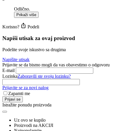
Odlično.
Prikaži više
Korisno?
Podeli
Napiši utisak za ovaj proizvod
Podelite svoje iskustvo sa drugima
Napišite utisak
Prijavite se da bismo mogli da vas obavestimo o odgovoru
E-mail
Lozinka
Zaboravili ste svoju lozinku?
Prijavite se za novi nalog
Zapamti me
Prijavi se
Istražite ponudu proizvoda
Uz ovo se kupilo
Proizvodi na AKCIJI
Najpopularnije