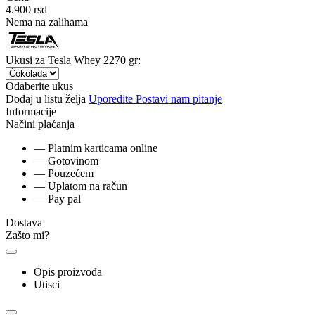
4.900
rsd
Nema na zalihama
Ukusi za Tesla Whey 2270 gr:
Odaberite ukus
Dodaj u listu želja
Uporedite
Postavi nam pitanje
Informacije
Načini plaćanja
— Platnim karticama online
— Gotovinom
— Pouzećem
— Uplatom na račun
— Pay pal
Dostava
Zašto mi?
Opis proizvoda
Utisci