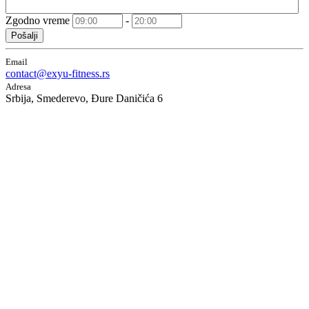
Zgodno vreme
-
Pošalji
Email
contact@exyu-fitness.rs
Adresa
Srbija, Smederevo, Đure Daničića 6