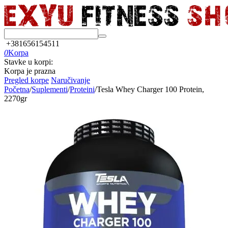
+381656154511
0
Korpa
Stavke u korpi:
Korpa je prazna
Pregled korpe
Naručivanje
Početna
/
Suplementi
/
Proteini
/
Tesla Whey Charger 100 Protein,
2270gr