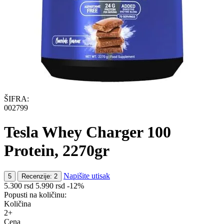
ŠIFRA:
002799
Tesla Whey Charger 100
Protein, 2270gr
Napišite utisak
5
Recenzije: 2
5.300
rsd
5.990
rsd
-12%
Popusti na količinu:
Količina
2+
Cena