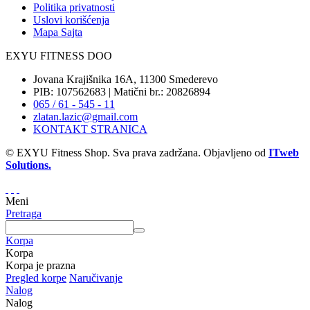
Politika privatnosti
Uslovi korišćenja
Mapa Sajta
EXYU FITNESS DOO
Jovana Krajišnika 16A, 11300 Smederevo
PIB: 107562683 | Matični br.: 20826894
065 / 61 - 545 - 11
zlatan.lazic@gmail.com
KONTAKT STRANICA
© EXYU Fitness Shop. Sva prava zadržana. Objavljeno od
ITweb
Solutions.
Meni
Pretraga
Korpa
Korpa
Korpa je prazna
Pregled korpe
Naručivanje
Nalog
Nalog