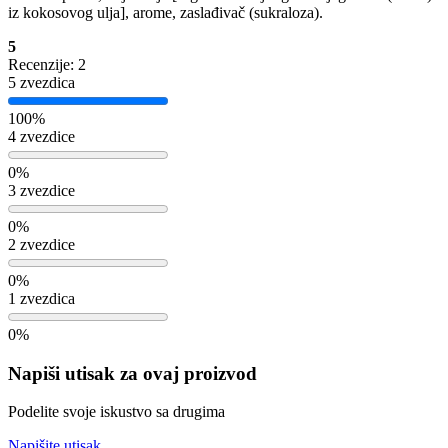
iz kokosovog ulja], arome, zaslađivač (sukraloza).
5
Recenzije: 2
5 zvezdica
100%
4 zvezdice
0%
3 zvezdice
0%
2 zvezdice
0%
1 zvezdica
0%
Napiši utisak za ovaj proizvod
Podelite svoje iskustvo sa drugima
Napišite utisak