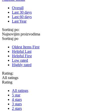
Overall
Last 30 days
Last 60 days
Last Year
Sortiraj po:
Najnovijim proizvodima
Sortiraj po
Oldest Items First
Helpful Last
Helpful First
Low rated
Highly rated
Rating:
All ratings
Rating
All ratings
5 star
4 stars
3 stars
2 stars