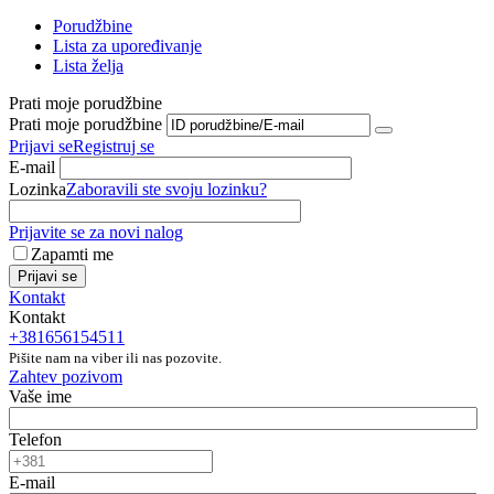
Porudžbine
Lista za upoređivanje
Lista želja
Prati moje porudžbine
Prati moje porudžbine
Prijavi se
Registruj se
E-mail
Lozinka
Zaboravili ste svoju lozinku?
Prijavite se za novi nalog
Zapamti me
Prijavi se
Kontakt
Kontakt
+381656154511
Pišite nam na viber ili nas pozovite.
Zahtev pozivom
Vaše ime
Telefon
E-mail