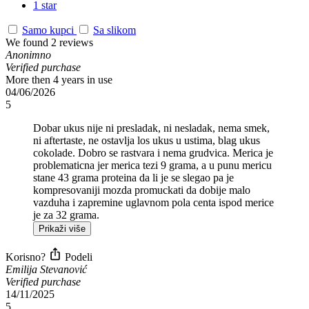
1 star
Samo kupci
Sa slikom
We found 2 reviews
Anonimno
Verified purchase
More then 4 years in use
04/06/2026
5
Dobar ukus nije ni presladak, ni nesladak, nema smek,
ni aftertaste, ne ostavlja los ukus u ustima, blag ukus
cokolade. Dobro se rastvara i nema grudvica. Merica je
problematicna jer merica tezi 9 grama, a u punu mericu
stane 43 grama proteina da li je se slegao pa je
kompresovaniji mozda promuckati da dobije malo
vazduha i zapremine uglavnom pola centa ispod merice
je za 32 grama.
Prikaži više
Korisno?
Podeli
Emilija Stevanović
Verified purchase
14/11/2025
5