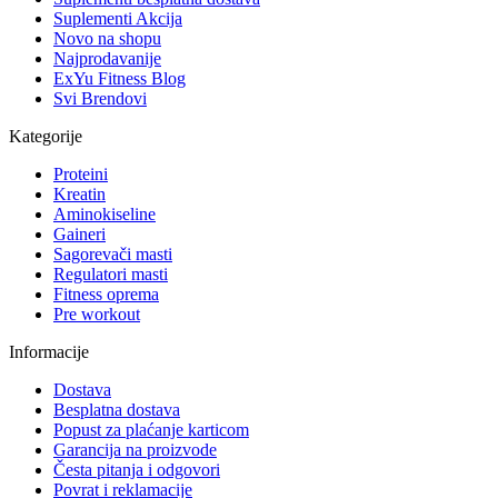
Suplementi Akcija
Novo na shopu
Najprodavanije
ExYu Fitness Blog
Svi Brendovi
Kategorije
Proteini
Kreatin
Aminokiseline
Gaineri
Sagorevači masti
Regulatori masti
Fitness oprema
Pre workout
Informacije
Dostava
Besplatna dostava
Popust za plaćanje karticom
Garancija na proizvode
Česta pitanja i odgovori
Povrat i reklamacije