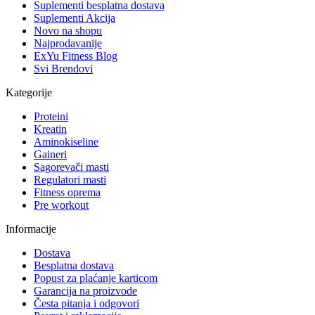
Suplementi besplatna dostava
Suplementi Akcija
Novo na shopu
Najprodavanije
ExYu Fitness Blog
Svi Brendovi
Kategorije
Proteini
Kreatin
Aminokiseline
Gaineri
Sagorevači masti
Regulatori masti
Fitness oprema
Pre workout
Informacije
Dostava
Besplatna dostava
Popust za plaćanje karticom
Garancija na proizvode
Česta pitanja i odgovori