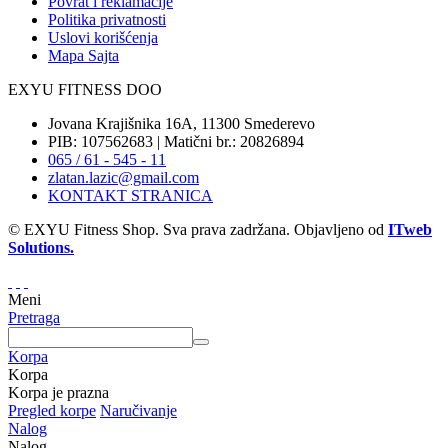
Povrat i reklamacije
Politika privatnosti
Uslovi korišćenja
Mapa Sajta
EXYU FITNESS DOO
Jovana Krajišnika 16A, 11300 Smederevo
PIB: 107562683 | Matični br.: 20826894
065 / 61 - 545 - 11
zlatan.lazic@gmail.com
KONTAKT STRANICA
© EXYU Fitness Shop. Sva prava zadržana. Objavljeno od
ITweb
Solutions.
Meni
Pretraga
Korpa
Korpa
Korpa je prazna
Pregled korpe
Naručivanje
Nalog
Nalog