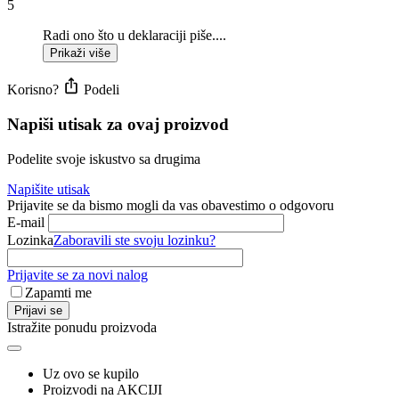
5
Radi ono što u deklaraciji piše....
Prikaži više
Korisno?
Podeli
Napiši utisak za ovaj proizvod
Podelite svoje iskustvo sa drugima
Napišite utisak
Prijavite se da bismo mogli da vas obavestimo o odgovoru
E-mail
Lozinka
Zaboravili ste svoju lozinku?
Prijavite se za novi nalog
Zapamti me
Prijavi se
Istražite ponudu proizvoda
Uz ovo se kupilo
Proizvodi na AKCIJI