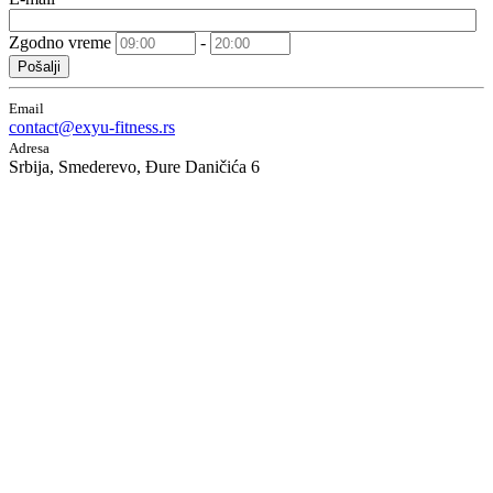
Zgodno vreme
-
Pošalji
Email
contact@exyu-fitness.rs
Adresa
Srbija, Smederevo, Đure Daničića 6