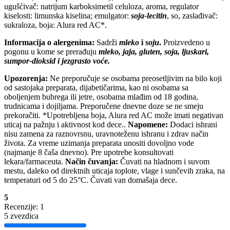
ugušćivač: natrijum karboksimetil celuloza, aroma, regulator
kiselosti: limunska kiselina; emulgator:
soja-lecitin
,
so, zaslađivač:
sukraloza, boja: Alura red AC*.
Informacija o alergenima:
Sadrži
mleko
i
soju
.
Proizvedeno u
pogonu u kome se prerađuju
mleko, jaja, gluten, soja, ljuskari,
sumpor-dioksid i jezgrasto voće.
Upozorenja:
Ne preporučuje se osobama preosetljivim na bilo koji
od sastojaka preparata, dijabetičarima, kao ni osobama sa
oboljenjem bubrega ili jetre, osobama mlađim od 18 godina,
trudnicama i dojiljama. Preporučene dnevne doze se ne smeju
prekoračiti. *Upotrebljena boja, Alura red AC može imati negativan
uticaj na pažnju i aktivnost kod dece..
Napomene:
Dodaci ishrani
nisu zamena za raznovrsnu, uravnoteženu ishranu i zdrav način
života. Za vreme uzimanja preparata unositi dovoljno vode
(najmanje 8 čaša dnevno). Pre upotrebe konsultovati
lekara/farmaceuta.
Način čuvanja:
Čuvati na hladnom i suvom
mestu, daleko od direktnih uticaja toplote, vlage i sunčevih zraka, na
temperaturi od 5 do 25°C. Čuvati van domašaja dece.
5
Recenzije: 1
5 zvezdica