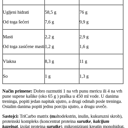
Ugljeni hidrati
58,5 g
76 g
Od toga šećeri
7,6 g
9,9 g
Masti
2,2 g
2,9 g
Od toga zasićene masti
1,2 g
1,6 g
Vlakna
8,3 g
11 g
So
1 g
1,3 g
Način primene:
Dobro razmutiti 1 na vrh punu mericu ili 4 na vrh
pune supene kašike (oko 65 g ) praška u 450 ml vode. U danima
treninga, popiti jedan napitak ujutro, a drugi odmah posle treninga.
Ostalim danima popiti jednu porciju ujutro, a drugu uveče.
Sastojci:
TriCarbo matrix
(
m
altodekstrin, inulin, kukuruzni skrob),
proteinski kompleks (koncentrat proteina
surutke
,
k
alcijum
kazeinat
,
izolat proteina
surutke
)
, mikronizirani kreatin monohidrat,