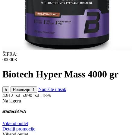
ŠIFRA:
000003
Biotech Hyper Mass 4000 gr
Napišite utisak
5
Recenzije: 1
4.912
rsd
5.990
rsd
-18%
Na lageru
Vikend outlet
Detalji promocije
Vikend outlet