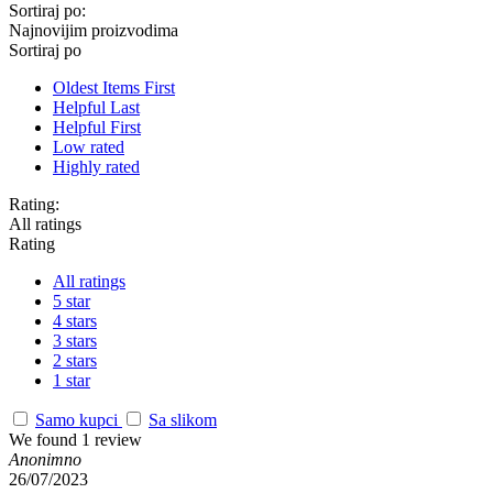
Sortiraj po:
Najnovijim proizvodima
Sortiraj po
Oldest Items First
Helpful Last
Helpful First
Low rated
Highly rated
Rating:
All ratings
Rating
All ratings
5 star
4 stars
3 stars
2 stars
1 star
Samo kupci
Sa slikom
We found 1 review
Anonimno
26/07/2023