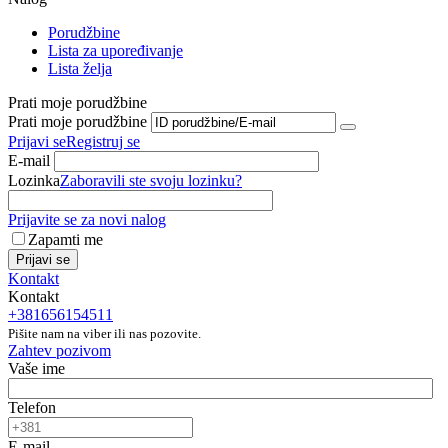
Porudžbine
Lista za upoređivanje
Lista želja
Prati moje porudžbine
Prati moje porudžbine
Prijavi se
Registruj se
E-mail
Lozinka
Zaboravili ste svoju lozinku?
Prijavite se za novi nalog
Zapamti me
Prijavi se
Kontakt
Kontakt
+381656154511
Pišite nam na viber ili nas pozovite.
Zahtev pozivom
Vaše ime
Telefon
E-mail