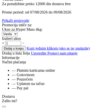
Za porudzbine preko 12000 din dostava free
Promo period: od 07/08/2026 do 09/08/2026
Prikaži proizvode
Promocija ističe za:
Ukus za Hyper Mass 4kg:
Izaberi ukus
+
−
Kupi jednim klikom (ako se ne snalazite)
Dodaj u korpu
Dodaj u listu želja
Uporedite
Postavi nam pitanje
Informacije
Načini plaćanja
— Platnim karticama online
— Gotovinom
— Pouzećem
— Uplatom na račun
— Pay pal
Dostava
Zašto mi?