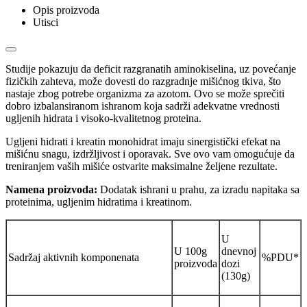
Opis proizvoda
Utisci
Studije pokazuju da deficit razgranatih aminokiselina, uz povećanje
fizičkih zahteva, može dovesti do razgradnje mišićnog tkiva, što
nastaje zbog potrebe organizma za azotom. Ovo se može sprečiti
dobro izbalansiranom ishranom koja sadrži adekvatne vrednosti
ugljenih hidrata i visoko-kvalitetnog proteina.
Ugljeni hidrati i kreatin monohidrat imaju sinergistički efekat na
mišićnu snagu, izdržljivost i oporavak. Sve ovo vam omogućuje da
treniranjem vaših mišiće ostvarite maksimalne željene rezultate.
Namena proizvoda:
Dodatak ishrani u prahu, za izradu napitaka sa
proteinima, ugljenim hidratima i kreatinom.
U
U 100g
dnevnoj
Sadržaj aktivnih komponenata
%PDU*
proizvoda
dozi
(130g)