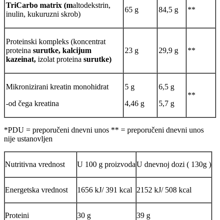
TriCarbo matrix (m
altodekstrin,
65 g
84,5 g
**
inulin, kukuruzni skrob)
Proteinski kompleks (koncentrat
proteina
surutke, kalcijum
23 g
29,9 g
**
kazeinat,
izolat proteina
surutke)
Mikronizirani kreatin monohidrat
5 g
6,5 g
**
-od čega kreatina
4,46 g
5,7 g
*PDU = preporučeni dnevni unos ** = preporučeni dnevni unos
nije ustanovljen
Nutritivna vrednost
U 100 g proizvoda
U dnevnoj dozi ( 130g )
Energetska vrednost
1656 kJ/ 391 kcal
2152 kJ/ 508 kcal
Proteini
30 g
39 g