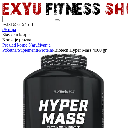
+381656154511
0
Korpa
Stavke u korpi:
Korpa je prazna
Pregled korpe
Naručivanje
Početna
/
Suplementi
/
Proteini
/
Biotech Hyper Mass 4000 gr