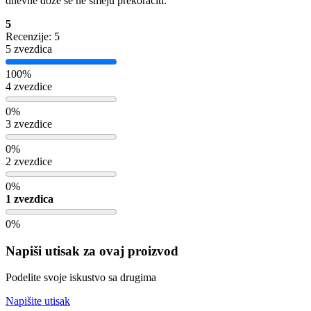
dnevne doze se ne smeju prekoračiti.
5
Recenzije: 5
5 zvezdica
100%
4 zvezdice
0%
3 zvezdice
0%
2 zvezdice
0%
1 zvezdica
0%
Napiši utisak za ovaj proizvod
Podelite svoje iskustvo sa drugima
Napišite utisak