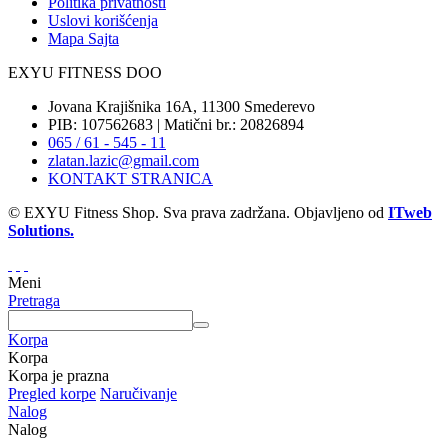
Politika privatnosti
Uslovi korišćenja
Mapa Sajta
EXYU FITNESS DOO
Jovana Krajišnika 16A, 11300 Smederevo
PIB: 107562683 | Matični br.: 20826894
065 / 61 - 545 - 11
zlatan.lazic@gmail.com
KONTAKT STRANICA
© EXYU Fitness Shop. Sva prava zadržana. Objavljeno od
ITweb
Solutions.
Meni
Pretraga
Korpa
Korpa
Korpa je prazna
Pregled korpe
Naručivanje
Nalog
Nalog