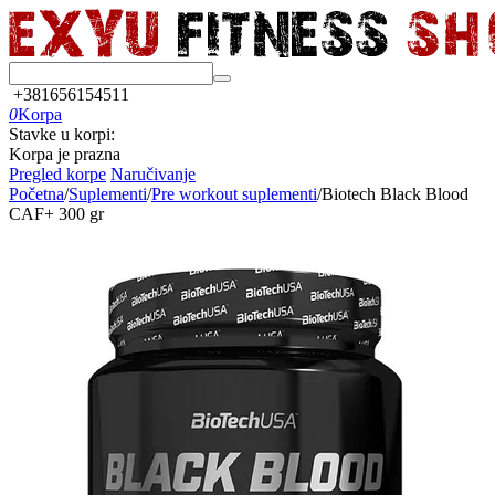
+381656154511
0
Korpa
Stavke u korpi:
Korpa je prazna
Pregled korpe
Naručivanje
Početna
/
Suplementi
/
Pre workout suplementi
/
Biotech Black Blood
CAF+ 300 gr