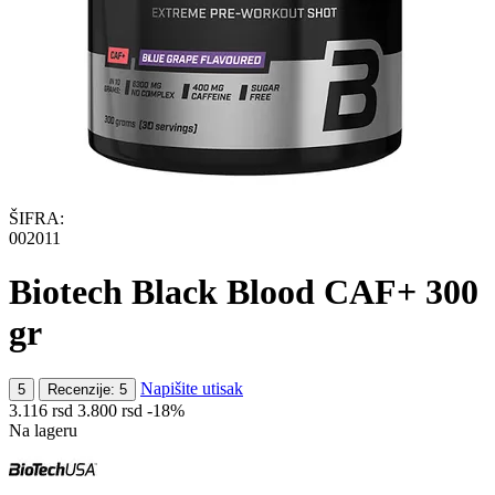
ŠIFRA:
002011
Biotech Black Blood CAF+ 300
gr
Napišite utisak
5
Recenzije: 5
3.116
rsd
3.800
rsd
-18%
Na lageru