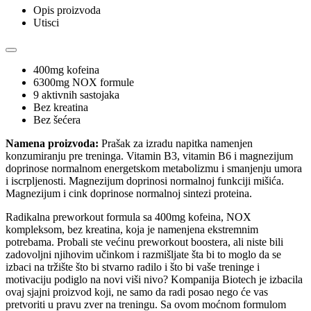
Opis proizvoda
Utisci
400mg kofeina
6300mg NOX formule
9 aktivnih sastojaka
Bez kreatina
Bez šećera
Namena proizvoda:
Prašak za izradu napitka namenjen
konzumiranju pre treninga. Vitamin B3, vitamin B6 i magnezijum
doprinose normalnom energetskom metabolizmu i smanjenju umora
i iscrpljenosti. Magnezijum doprinosi normalnoj funkciji mišića.
Magnezijum i cink doprinose normalnoj sintezi proteina.
Radikalna preworkout formula sa 400mg kofeina, NOX
kompleksom, bez kreatina, koja je namenjena ekstremnim
potrebama. Probali ste većinu preworkout boostera, ali niste bili
zadovoljni njihovim učinkom i razmišljate šta bi to moglo da se
izbaci na tržište što bi stvarno radilo i što bi vaše treninge i
motivaciju podiglo na novi viši nivo? Kompanija Biotech je izbacila
ovaj sjajni proizvod koji, ne samo da radi posao nego će vas
pretvoriti u pravu zver na treningu. Sa ovom moćnom formulom