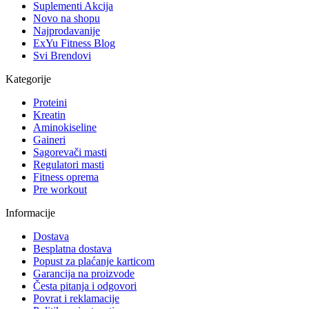
Suplementi Akcija
Novo na shopu
Najprodavanije
ExYu Fitness Blog
Svi Brendovi
Kategorije
Proteini
Kreatin
Aminokiseline
Gaineri
Sagorevači masti
Regulatori masti
Fitness oprema
Pre workout
Informacije
Dostava
Besplatna dostava
Popust za plaćanje karticom
Garancija na proizvode
Česta pitanja i odgovori
Povrat i reklamacije