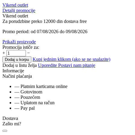
Vikend outlet
Detalji promocije
Vikend outlet
Za porudzbine preko 12000 din dostava free
Promo period: od 07/08/2026 do 09/08/2026
Prikaži proizvode
Promocija ističe za:
+
−
Kupi jednim klikom (ako se ne snalazite)
Dodaj u korpu
Dodaj u listu želja
Uporedite
Postavi nam pitanje
Informacije
Načini plaćanja
— Platnim karticama online
— Gotovinom
— Pouzećem
— Uplatom na račun
— Pay pal
Dostava
Zašto mi?