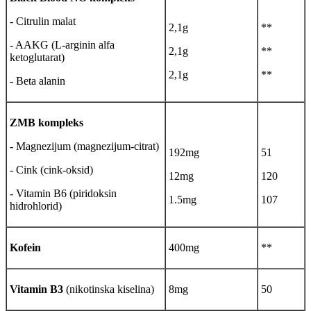
- Citrulin malat
2,1g
**
- AAKG (L-arginin alfa
2,1g
**
ketoglutarat)
2,1g
**
- Beta alanin
ZMB kompleks
- Magnezijum (magnezijum-citrat)
192mg
51
- Cink (cink-oksid)
12mg
120
- Vitamin B6 (piridoksin
1.5mg
107
hidrohlorid)
Kofein
400mg
**
Vitamin B3
(nikotinska kiselina)
8mg
50