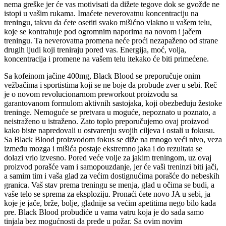
nema greške jer će vas motivisati da dižete tegove dok se gvožđe ne
istopi u vašim rukama. Imaćete neverovatnu koncentraciju na
treningu, takvu da ćete osetiti svako mišićno vlakno u vašem telu,
koje se kontrahuje pod ogromnim naporima na novom i jačem
treningu. Ta neverovatna promena neće proći nezapaženo od strane
drugih ljudi koji treniraju pored vas. Energija, moć, volja,
koncentracija i promene na vašem telu itekako će biti primećene.
Sa kofeinom jačine 400mg, Black Blood se preporučuje onim
vežbačima i sportistima koji se ne boje da probude zver u sebi. Reč
je o novom revolucionarnom preworkout proizvodu sa
garantovanom formulom aktivnih sastojaka, koji obezbeđuju žestoke
treninge. Nemoguće se pretvara u moguće, nepoznato u poznato, a
neistraženo u istraženo. Zato toplo preporučujemo ovaj proizvod
kako biste napredovali u ostvarenju svojih ciljeva i ostali u fokusu.
Sa Black Blood proizvodom fokus se diže na mnogo veći nivo, veza
između mozga i mišića postaje ekstremno jaka i do rezultata se
dolazi vrlo izvesno. Pored veće volje za jakim treningom, uz ovaj
proizvod porašće vam i samopouzdanje, jer će vaši treninzi biti jači,
a samim tim i vaša glad za većim dostignućima porašće do nebeskih
granica. Vaš stav prema treningu se menja, glad u očima se budi, a
vaše telo se sprema za eksploziju. Pronaći ćete novo JA u sebi, ja
koje je jače, brže, bolje, gladnije sa većim apetitima nego bilo kada
pre. Black Blood probudiće u vama vatru koja je do sada samo
tinjala bez mogućnosti da pređe u požar. Sa ovim novim