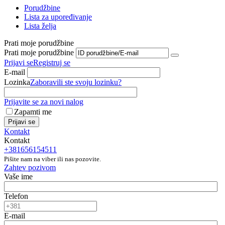
Porudžbine
Lista za upoređivanje
Lista želja
Prati moje porudžbine
Prati moje porudžbine
Prijavi se
Registruj se
E-mail
Lozinka
Zaboravili ste svoju lozinku?
Prijavite se za novi nalog
Zapamti me
Prijavi se
Kontakt
Kontakt
+381656154511
Pišite nam na viber ili nas pozovite.
Zahtev pozivom
Vaše ime
Telefon
E-mail