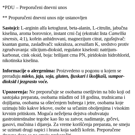
*PDU – Preporučeni dnevni unos
** Propuručeni dnevni unos nije ustanovljen
Sastojci:
L-arginin alfa ketoglurat, beta-alanin, L-citrulin, jabučna
kiselina, aroma borovnice, instant crni čaj (ekstrakt lista
Camellia
sinensis
, 4:1), kofein anhidrovani, magnezijum citrat, zgušnjivač:
ksantan guma, zaslađivači: sukraloza, acesulfam K, sredstvo protiv
zgrudvavanja: silicijum-dioksid, regulator kiselosti: natrijum-
karbonat, cink oksid, boja: brilijant crna PN, piridoksin hidrohlorid,
nikotinska kiselina.
Informacije o alergenima:
Proizvedeno u pogonu u kojem se
prerađuju
mleko, jaja, soja, gluten, ljuskari i školjkaši, sumpor-
dioksid i jezgrasto voće.
Upozorenja:
Ne preporučuje se osobama osetljivim na bilo koji od
sastojaka preparata, osobama mlađim od 18 godina, trudnicama i
dojiljama, osobama sa oštećenjem bubrega i jetre, osobama koje
uzimaju bilo kakve lekove, osobe sa srčanim oboljenjima i visokim
krvnim pritiskom. Moguća neželjena dejstva obuhvataju
gastrointestinalne tegobe kao što su zatvor, nadimanje, grčevi,
gasovi, mučnina i dijareja. Za vreme korišćenja preparata, ne smeju
se uzimati drugi napici i hrana koja sadrži kofein. Preporučene