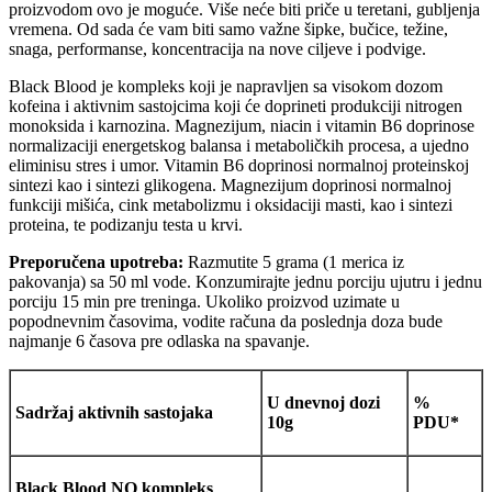
proizvodom ovo je moguće. Više neće biti priče u teretani, gubljenja
vremena. Od sada će vam biti samo važne šipke, bučice, težine,
snaga, performanse, koncentracija na nove ciljeve i podvige.
Black Blood je kompleks koji je napravljen sa visokom dozom
kofeina i aktivnim sastojcima koji će doprineti produkciji nitrogen
monoksida i karnozina. Magnezijum, niacin i vitamin B6 doprinose
normalizaciji energetskog balansa i metaboličkih procesa, a ujedno
eliminisu stres i umor. Vitamin B6 doprinosi normalnoj proteinskoj
sintezi kao i sintezi glikogena. Magnezijum doprinosi normalnoj
funkciji mišića, cink metabolizmu i oksidaciji masti, kao i sintezi
proteina, te podizanju testa u krvi.
Preporučena upotreba:
Razmutite 5 grama (1 merica iz
pakovanja) sa 50 ml vode. Konzumirajte jednu porciju ujutru i jednu
porciju 15 min pre treninga. Ukoliko proizvod uzimate u
popodnevnim časovima, vodite računa da poslednja doza bude
najmanje 6 časova pre odlaska na spavanje.
U dnevnoj dozi
%
Sadržaj aktivnih sastojaka
10g
PDU*
Black Blood NO kompleks