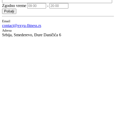
Zgodno vreme
-
Pošalji
Email
contact@exyu-fitness.rs
Adresa
Srbija, Smederevo, Đure Daničića 6