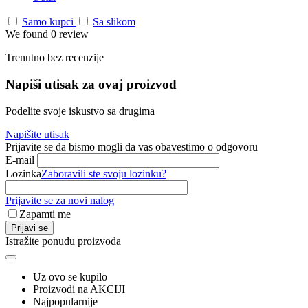
Samo kupci
Sa slikom
We found 0 review
Trenutno bez recenzije
Napiši utisak za ovaj proizvod
Podelite svoje iskustvo sa drugima
Napišite utisak
Prijavite se da bismo mogli da vas obavestimo o odgovoru
E-mail
Lozinka
Zaboravili ste svoju lozinku?
Prijavite se za novi nalog
Zapamti me
Prijavi se
Istražite ponudu proizvoda
Uz ovo se kupilo
Proizvodi na AKCIJI
Najpopularnije