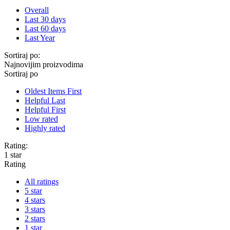
Overall
Last 30 days
Last 60 days
Last Year
Sortiraj po:
Najnovijim proizvodima
Sortiraj po
Oldest Items First
Helpful Last
Helpful First
Low rated
Highly rated
Rating:
1 star
Rating
All ratings
5 star
4 stars
3 stars
2 stars
1 star