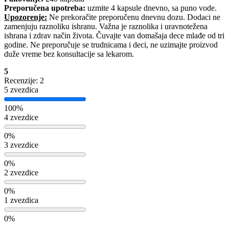
Preporučena upotreba:
uzmite 4 kapsule dnevno, sa puno vode.
Upozorenje:
Ne prekoračite preporučenu dnevnu dozu. Dodaci ne
zamenjuju raznoliku ishranu. Važna je raznolika i uravnotežena
ishrana i zdrav način života. Čuvajte van domašaja dece mlađe od tri
godine. Ne preporučuje se trudnicama i deci, ne uzimajte proizvod
duže vreme bez konsultacije sa lekarom.
5
Recenzije: 2
5 zvezdica
100%
4 zvezdice
0%
3 zvezdice
0%
2 zvezdice
0%
1 zvezdica
0%