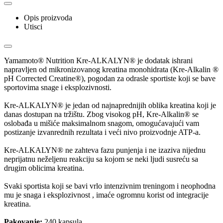
Opis proizvoda
Utisci
Yamamoto® Nutrition Kre-ALKALYN® je dodatak ishrani
napravljen od mikronizovanog kreatina monohidrata (Kre-Alkalin ®
pH Corrected Creatine®), pogodan za odrasle sportiste koji se bave
sportovima snage i eksplozivnosti.
Kre-ALKALYN® je jedan od najnaprednijih oblika kreatina koji je
danas dostupan na tržištu. Zbog visokog pH, Kre-Alkalin® se
oslobađa u mišiće maksimalnom snagom, omogućavajući vam
postizanje izvanrednih rezultata i veći nivo proizvodnje ATP-a.
Kre-ALKALYN® ne zahteva fazu punjenja i ne izaziva nijednu
neprijatnu neželjenu reakciju sa kojom se neki ljudi susreću sa
drugim oblicima kreatina.
Svaki sportista koji se bavi vrlo intenzivnim treningom i neophodna
mu je snaga i eksplozivnost , imaće ogromnu korist od integracije
kreatina.
Pakovanje:
240 kapsula