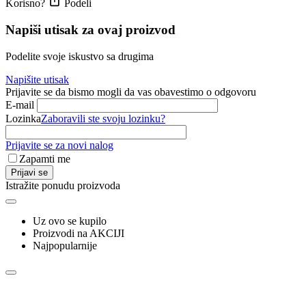
Korisno?
Podeli
Napiši utisak za ovaj proizvod
Podelite svoje iskustvo sa drugima
Napišite utisak
Prijavite se da bismo mogli da vas obavestimo o odgovoru
E-mail
Lozinka
Zaboravili ste svoju lozinku?
Prijavite se za novi nalog
Zapamti me
Prijavi se
Istražite ponudu proizvoda
Uz ovo se kupilo
Proizvodi na AKCIJI
Najpopularnije