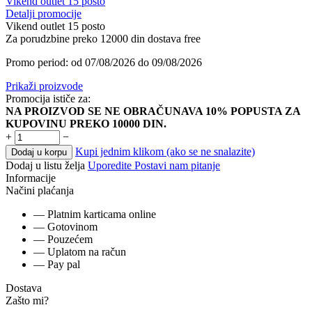
Vikend outlet 15 posto
Detalji promocije
Vikend outlet 15 posto
Za porudzbine preko 12000 din dostava free
Promo period: od 07/08/2026 do 09/08/2026
Prikaži proizvode
Promocija ističe za:
NA PROIZVOD SE NE OBRAČUNAVA 10% POPUSTA ZA
KUPOVINU PREKO 10000 DIN.
+
−
Kupi jednim klikom (ako se ne snalazite)
Dodaj u korpu
Dodaj u listu želja
Uporedite
Postavi nam pitanje
Informacije
Načini plaćanja
— Platnim karticama online
— Gotovinom
— Pouzećem
— Uplatom na račun
— Pay pal
Dostava
Zašto mi?