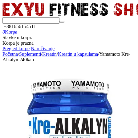
+381656154511
0
Korpa
Stavke u korpi:
Korpa je prazna
Pregled korpe
Naručivanje
Početna
/
Suplementi
/
Kreatin
/
Kreatin u kapsulama
/
Yamamoto Kre-
Alkalyn 240kap