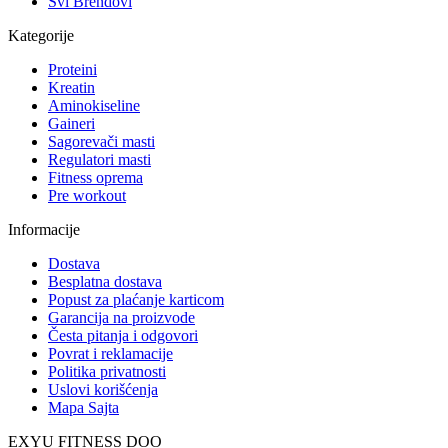
Svi Brendovi
Kategorije
Proteini
Kreatin
Aminokiseline
Gaineri
Sagorevači masti
Regulatori masti
Fitness oprema
Pre workout
Informacije
Dostava
Besplatna dostava
Popust za plaćanje karticom
Garancija na proizvode
Česta pitanja i odgovori
Povrat i reklamacije
Politika privatnosti
Uslovi korišćenja
Mapa Sajta
EXYU FITNESS DOO