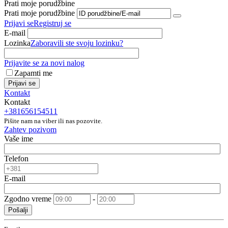
Prati moje porudžbine
Prati moje porudžbine
Prijavi se
Registruj se
E-mail
Lozinka
Zaboravili ste svoju lozinku?
Prijavite se za novi nalog
Zapamti me
Prijavi se
Kontakt
Kontakt
+381656154511
Pišite nam na viber ili nas pozovite.
Zahtev pozivom
Vaše ime
Telefon
E-mail
Zgodno vreme
-
Pošalji