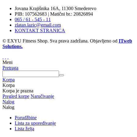
Jovana Krajišnika 16A, 11300 Smederevo
PIB: 107562683 | Matični br.: 20826894
065 / 61 - 545 - 11
zlatan.lazic@gmail.com
KONTAKT STRANICA
© EXYU Fitness Shop. Sva prava zadržana. Objavljeno od
ITweb
Solutions.
Meni
Pretraga
Korpa
Korpa
Korpa je prazna
Pregled korpe
Naručivanje
Nalog
Nalog
Porudžbine
Lista za upoređivanje
Lista želja