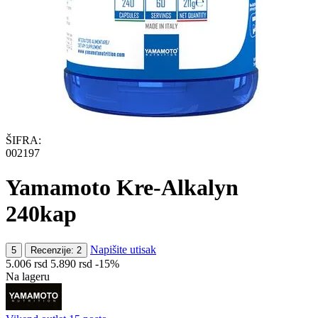
ŠIFRA:
002197
Yamamoto Kre-Alkalyn
240kap
Napišite utisak
5
Recenzije: 2
5.006
rsd
5.890
rsd
-15%
Na lageru