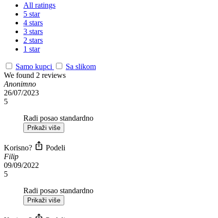
All ratings
5 star
4 stars
3 stars
2 stars
1 star
Samo kupci
Sa slikom
We found 2 reviews
Anonimno
26/07/2023
5
Radi posao standardno
Prikaži više
Korisno?
Podeli
Filip
09/09/2022
5
Radi posao standardno
Prikaži više