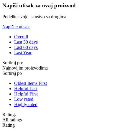
Napiši utisak za ovaj proizvod
Podelite svoje iskustvo sa drugima
Napišite utisak
Overall
Last 30 days
Last 60 days
Last Year
Sortiraj po:
Najnovijim proizvodima
Sortiraj po
Oldest Items First
Helpful Last
Helpful First
Low rated
Highly rated
Rating:
All ratings
Rating