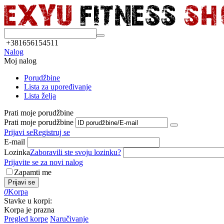
+381656154511
Nalog
Moj nalog
Porudžbine
Lista za upoređivanje
Lista želja
Prati moje porudžbine
Prati moje porudžbine
Prijavi se
Registruj se
E-mail
Lozinka
Zaboravili ste svoju lozinku?
Prijavite se za novi nalog
Zapamti me
Prijavi se
0
Korpa
Stavke u korpi:
Korpa je prazna
Pregled korpe
Naručivanje