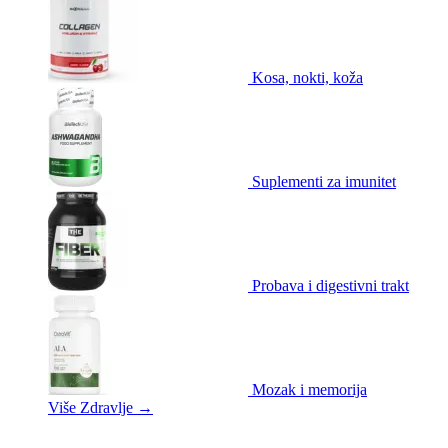
Kosa, nokti, koža
Suplementi za imunitet
Probava i digestivni trakt
Mozak i memorija
Više Zdravlje
→