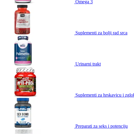
Omega 3
Suplementi za bolji rad srca
Urinarni trakt
Suplementi za hrskavicu i zgl
Preparati za seks i potenciju