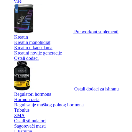
više
Pre workout suplementi
Kreatin
Kreatin monohidrat
Kreatin u kapsulama
Kreatini novije generacije
Ostali dodaci
Ostali dodaci za ishranu
Regulatori hormona
Hormon rasta
Regulisanje muškog polnog hormona
Tribulus
ZMA
Ostali stimulatori
Sagorevači masti
L karnitin