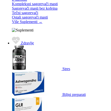
Kompleksni sagorevači masti
Sagorevači masti bez kofeina
Tečni sagorevači
Ostali sagorevači masti
Više Suplementi
→
Zdravlje
Stres
Biljni preparati