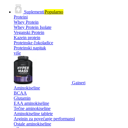
Suplementi
Popularno
Proteini
Whey Protein
Whey Protein Isolate
Veganski Protein
Kazein protein
Proteinske čokoladice
Proteinski napitak
više
Gaineri
Aminokiseline
BCAA
Glutamin
EAA aminokiseline
Tečne aminokiseline
Aminokiseline tablete
Arginin za povećanje performansi
Ostale aminokiseline