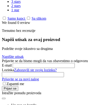
3 stars
2 stars
1 star
Samo kupci
Sa slikom
We found 0 review
Trenutno bez recenzije
Napiši utisak za ovaj proizvod
Podelite svoje iskustvo sa drugima
Napišite utisak
Prijavite se da bismo mogli da vas obavestimo o odgovoru
E-mail
Lozinka
Zaboravili ste svoju lozinku?
Prijavite se za novi nalog
Zapamti me
Prijavi se
Istražite ponudu proizvoda