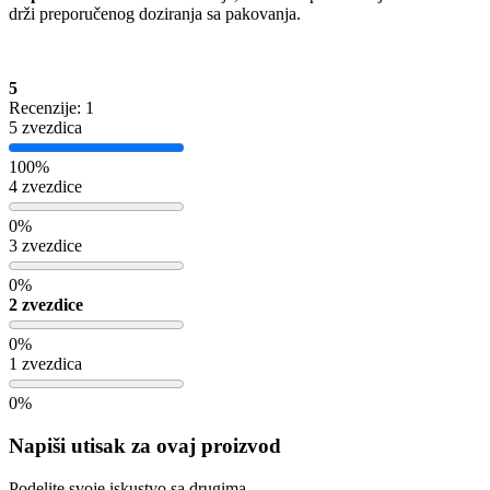
drži preporučenog doziranja sa pakovanja.
5
Recenzije: 1
5 zvezdica
100%
4 zvezdice
0%
3 zvezdice
0%
2 zvezdice
0%
1 zvezdica
0%
Napiši utisak za ovaj proizvod
Podelite svoje iskustvo sa drugima