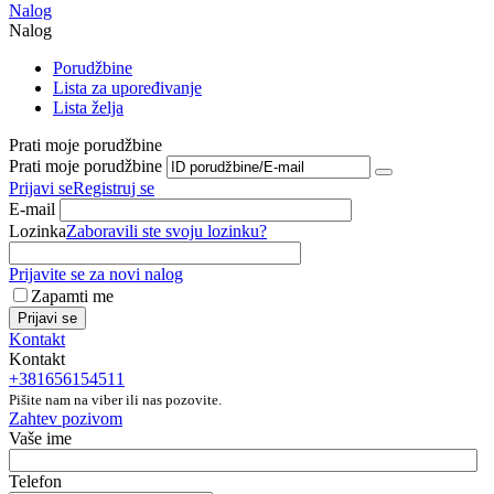
Nalog
Nalog
Porudžbine
Lista za upoređivanje
Lista želja
Prati moje porudžbine
Prati moje porudžbine
Prijavi se
Registruj se
E-mail
Lozinka
Zaboravili ste svoju lozinku?
Prijavite se za novi nalog
Zapamti me
Prijavi se
Kontakt
Kontakt
+381656154511
Pišite nam na viber ili nas pozovite.
Zahtev pozivom
Vaše ime
Telefon