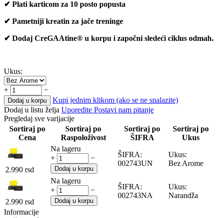
✔ Plati karticom za 10 posto popusta
✔ Pametniji kreatin za jače treninge
✔ Dodaj CreGAAtine® u korpu i započni sledeći ciklus odmah.
Ukus:
+
−
Kupi jednim klikom (ako se ne snalazite)
Dodaj u korpu
Dodaj u listu želja
Uporedite
Postavi nam pitanje
Pregledaj sve varijacije
Sortiraj po
Sortiraj po
Sortiraj po
Sortiraj po
Cena
Raspoloživost
ŠIFRA
Ukus
Na lageru
ŠIFRA:
Ukus:
+
−
002743UN
Bez Arome
Dodaj u korpu
2.990
rsd
Na lageru
ŠIFRA:
Ukus:
+
−
002743NA
Narandža
Dodaj u korpu
2.990
rsd
Informacije