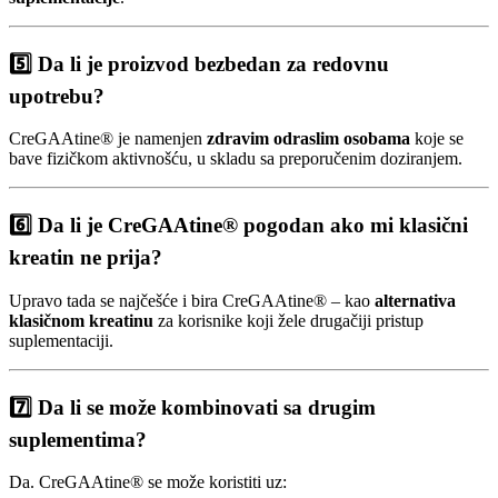
5️⃣ Da li je proizvod bezbedan za redovnu
upotrebu?
CreGAAtine® je namenjen
zdravim odraslim osobama
koje se
bave fizičkom aktivnošću, u skladu sa preporučenim doziranjem.
6️⃣ Da li je CreGAAtine® pogodan ako mi klasični
kreatin ne prija?
Upravo tada se najčešće i bira CreGAAtine® – kao
alternativa
klasičnom kreatinu
za korisnike koji žele drugačiji pristup
suplementaciji.
7️⃣ Da li se može kombinovati sa drugim
suplementima?
Da. CreGAAtine® se može koristiti uz: