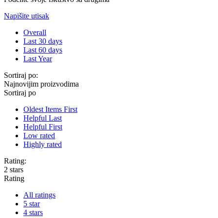
Napišite utisak
Overall
Last 30 days
Last 60 days
Last Year
Sortiraj po:
Najnovijim proizvodima
Sortiraj po
Oldest Items First
Helpful Last
Helpful First
Low rated
Highly rated
Rating:
2 stars
Rating
All ratings
5 star
4 stars