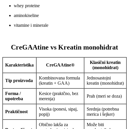
whey proteine
aminokiseline
vitamine i minerale
CreGAAtine vs Kreatin monohidrat
Klasični kreatin
Karakteristika
CreGAAtine®
(monohidrat)
Kombinovana formula
Jednosastojni
Tip proizvoda
(kreatin + GAA)
kreatin (monohidrat)
Forma /
Kesice (praktčno, bez
Prah (meri se doza)
upotreba
merenja)
Visoka (ponesi, sipaj,
Srednja (potrebna
Praktičnost
popij)
merica i šejker)
Obično lakša za
Može biti