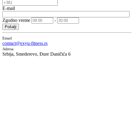
E-mail
Zgodno vreme
-
Pošalji
Email
contact@exyu-fitness.rs
Adresa
Srbija, Smederevo, Đure Daničića 6