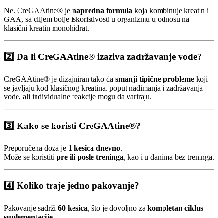
Ne. CreGAAtine® je
napredna formula
koja kombinuje kreatin i
GAA, sa ciljem bolje iskoristivosti u organizmu u odnosu na
klasični kreatin monohidrat.
2️⃣ Da li CreGAAtine® izaziva zadržavanje vode?
CreGAAtine® je dizajniran tako da
smanji tipične probleme
koji
se javljaju kod klasičnog kreatina, poput nadimanja i zadržavanja
vode, ali individualne reakcije mogu da variraju.
3️⃣ Kako se koristi CreGAAtine®?
Preporučena doza je
1 kesica dnevno
.
Može se koristiti
pre ili posle treninga
, kao i u danima bez treninga.
4️⃣ Koliko traje jedno pakovanje?
Pakovanje sadrži
60 kesica
, što je dovoljno za
kompletan ciklus
suplementacije
.