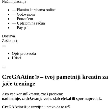
Načini plaćanja
— Platnim karticama online
— Gotovinom
— Pouzećem
— Uplatom na račun
— Pay pal
Dostava
Zašto mi?
Opis proizvoda
Utisci
CreGAAtine® – tvoj pametniji kreatin za
jače treninge
Ako već koristiš kreatin, znaš problem:
nadimanje, zadržavanje vode, slab efekat ili spor napredak
.
CreGAAtine®
je razvijen upravo da to reši.