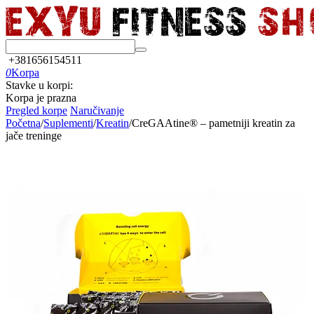
+381656154511
0
Korpa
Stavke u korpi:
Korpa je prazna
Pregled korpe
Naručivanje
Početna
/
Suplementi
/
Kreatin
/
CreGAAtine® – pametniji kreatin za
jače treninge