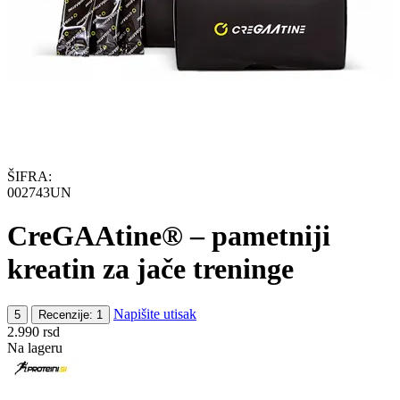
ŠIFRA:
002743UN
CreGAAtine® – pametniji
kreatin za jače treninge
Napišite utisak
5
Recenzije: 1
2.990
rsd
Na lageru