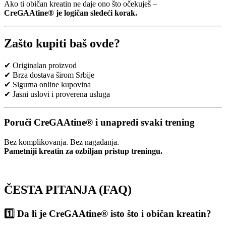
Ako ti običan kreatin ne daje ono što očekuješ –
CreGAAtine® je logičan sledeći korak.
Zašto kupiti baš ovde?
✔ Originalan proizvod
✔ Brza dostava širom Srbije
✔ Sigurna online kupovina
✔ Jasni uslovi i proverena usluga
Poruči CreGAAtine® i unapredi svaki trening
Bez komplikovanja. Bez nagađanja.
Pametniji kreatin za ozbiljan pristup treningu.
ČESTA PITANJA (FAQ)
1️⃣ Da li je CreGAAtine® isto što i običan kreatin?