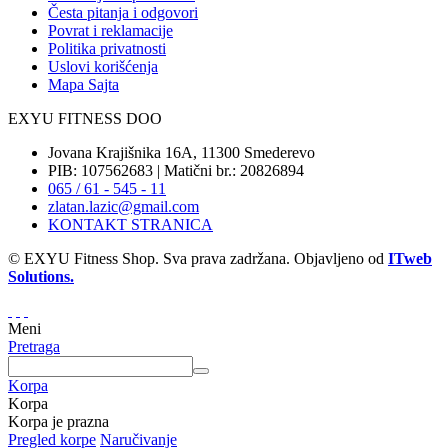
Česta pitanja i odgovori
Povrat i reklamacije
Politika privatnosti
Uslovi korišćenja
Mapa Sajta
EXYU FITNESS DOO
Jovana Krajišnika 16A, 11300 Smederevo
PIB: 107562683 | Matični br.: 20826894
065 / 61 - 545 - 11
zlatan.lazic@gmail.com
KONTAKT STRANICA
© EXYU Fitness Shop. Sva prava zadržana. Objavljeno od
ITweb
Solutions.
Meni
Pretraga
Korpa
Korpa
Korpa je prazna
Pregled korpe
Naručivanje