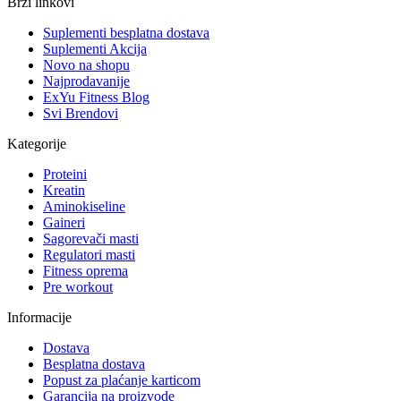
Brzi linkovi
Suplementi besplatna dostava
Suplementi Akcija
Novo na shopu
Najprodavanije
ExYu Fitness Blog
Svi Brendovi
Kategorije
Proteini
Kreatin
Aminokiseline
Gaineri
Sagorevači masti
Regulatori masti
Fitness oprema
Pre workout
Informacije
Dostava
Besplatna dostava
Popust za plaćanje karticom
Garancija na proizvode