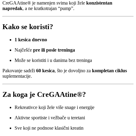
CreGAAtine® je namenjen svima koji žele
konzistentan
napredak
, a ne kratkotrajan “pump”.
Kako se koristi?
1 kesica dnevno
Najčešće
pre ili posle treninga
Može se koristiti i u danima bez treninga
Pakovanje sadrži
60 kesica
, što je dovoljno za
kompletan ciklus
suplementacije.
Za koga je CreGAAtine®?
Rekreativce koji žele više snage i energije
Aktivne sportiste i vežbače u teretani
Sve koji ne podnose klasični kreatin