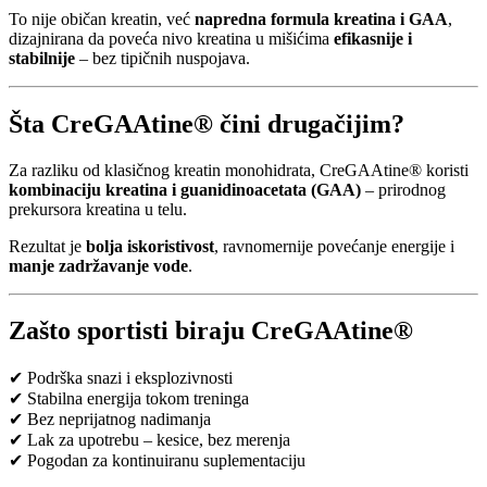
To nije običan kreatin, već
napredna formula kreatina i GAA
,
dizajnirana da poveća nivo kreatina u mišićima
efikasnije i
stabilnije
– bez tipičnih nuspojava.
Šta CreGAAtine® čini drugačijim?
Za razliku od klasičnog kreatin monohidrata, CreGAAtine® koristi
kombinaciju kreatina i guanidinoacetata (GAA)
– prirodnog
prekursora kreatina u telu.
Rezultat je
bolja iskoristivost
, ravnomernije povećanje energije i
manje zadržavanje vode
.
Zašto sportisti biraju CreGAAtine®
✔ Podrška snazi i eksplozivnosti
✔ Stabilna energija tokom treninga
✔ Bez neprijatnog nadimanja
✔ Lak za upotrebu – kesice, bez merenja
✔ Pogodan za kontinuiranu suplementaciju