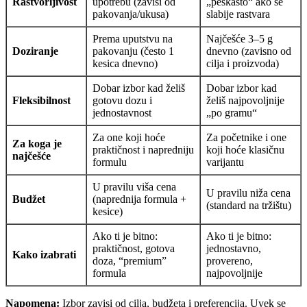
Rastvorljivost
upotrebu (zavisi od
„peskasto“ ako se
pakovanja/ukusa)
slabije rastvara
Prema uputstvu na
Najčešće 3–5 g
Doziranje
pakovanju (često 1
dnevno (zavisno od
kesica dnevno)
cilja i proizvoda)
Dobar izbor kad želiš
Dobar izbor kad
Fleksibilnost
gotovu dozu i
želiš najpovoljnije
jednostavnost
„po gramu“
Za one koji hoće
Za početnike i one
Za koga je
praktičnost i napredniju
koji hoće klasičnu
najčešće
formulu
varijantu
U pravilu viša cena
U pravilu niža cena
Budžet
(naprednija formula +
(standard na tržištu)
kesice)
Ako ti je bitno:
Ako ti je bitno:
praktičnost, gotova
jednostavno,
Kako izabrati
doza, “premium”
provereno,
formula
najpovoljnije
Napomena:
Izbor zavisi od cilja, budžeta i preferencija. Uvek se