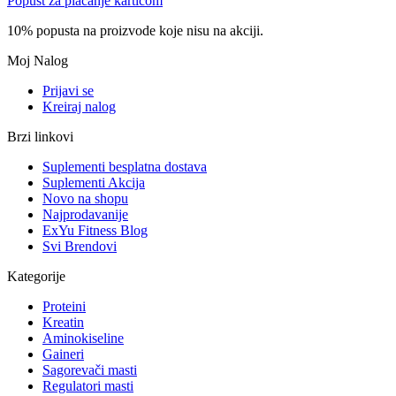
Popust za plaćanje karticom
10% popusta na proizvode koje nisu na akciji.
Moj Nalog
Prijavi se
Kreiraj nalog
Brzi linkovi
Suplementi besplatna dostava
Suplementi Akcija
Novo na shopu
Najprodavanije
ExYu Fitness Blog
Svi Brendovi
Kategorije
Proteini
Kreatin
Aminokiseline
Gaineri
Sagorevači masti
Regulatori masti