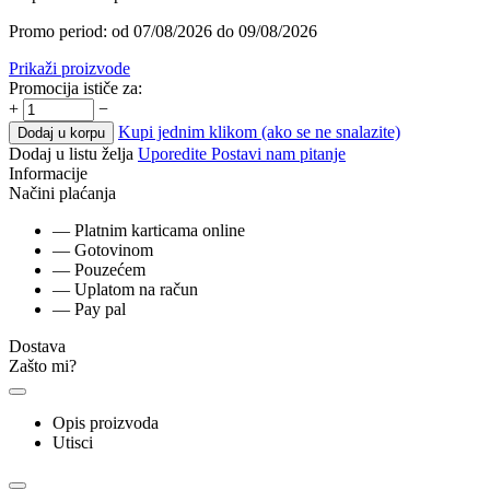
Promo period: od 07/08/2026 do 09/08/2026
Prikaži proizvode
Promocija ističe za:
+
−
Kupi jednim klikom (ako se ne snalazite)
Dodaj u korpu
Dodaj u listu želja
Uporedite
Postavi nam pitanje
Informacije
Načini plaćanja
— Platnim karticama online
— Gotovinom
— Pouzećem
— Uplatom na račun
— Pay pal
Dostava
Zašto mi?
Opis proizvoda
Utisci