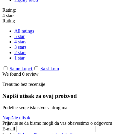
Rating:
4 stars
Rating
All ratings
5 star
4 stars
3 stars
2 stars
1 star
Samo kupci
Sa slikom
We found 0 review
Trenutno bez recenzije
Napiši utisak za ovaj proizvod
Podelite svoje iskustvo sa drugima
Napišite utisak
Prijavite se da bismo mogli da vas obavestimo o odgovoru
E-mail