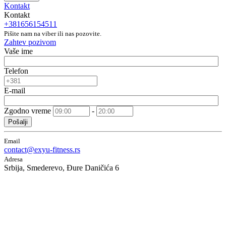
Kontakt
Kontakt
+381656154511
Pišite nam na viber ili nas pozovite.
Zahtev pozivom
Vaše ime
Telefon
E-mail
Zgodno vreme
-
Pošalji
Email
contact@exyu-fitness.rs
Adresa
Srbija, Smederevo, Đure Daničića 6