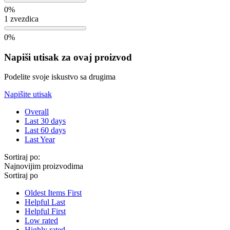
0%
1 zvezdica
0%
Napiši utisak za ovaj proizvod
Podelite svoje iskustvo sa drugima
Napišite utisak
Overall
Last 30 days
Last 60 days
Last Year
Sortiraj po:
Najnovijim proizvodima
Sortiraj po
Oldest Items First
Helpful Last
Helpful First
Low rated
Highly rated