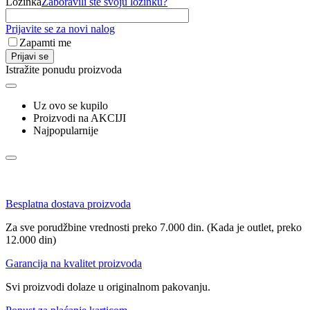
Lozinka
Zaboravili ste svoju lozinku?
Prijavite se za novi nalog
Zapamti me
Prijavi se
Istražite ponudu proizvoda
Uz ovo se kupilo
Proizvodi na AKCIJI
Najpopularnije
Besplatna dostava proizvoda
Za sve porudžbine vrednosti preko 7.000 din. (Kada je outlet, preko
12.000 din)
Garancija na kvalitet proizvoda
Svi proizvodi dolaze u originalnom pakovanju.