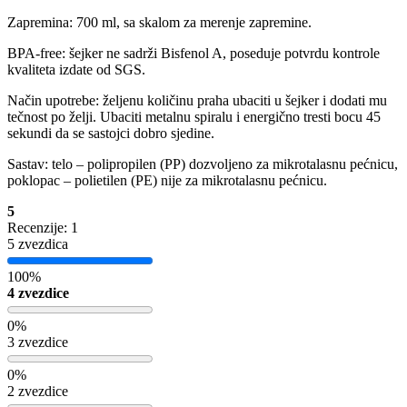
Zapremina: 700 ml, sa skalom za merenje zapremine.
BPA-free: šejker ne sadrži Bisfenol A, poseduje potvrdu kontrole
kvaliteta izdate od SGS.
Način upotrebe: željenu količinu praha ubaciti u šejker i dodati mu
tečnost po želji. Ubaciti metalnu spiralu i energično tresti bocu 45
sekundi da se sastojci dobro sjedine.
Sastav: telo – polipropilen (PP) dozvoljeno za mikrotalasnu pećnicu,
poklopac – polietilen (PE) nije za mikrotalasnu pećnicu.
5
Recenzije: 1
5 zvezdica
100%
4 zvezdice
0%
3 zvezdice
0%
2 zvezdice