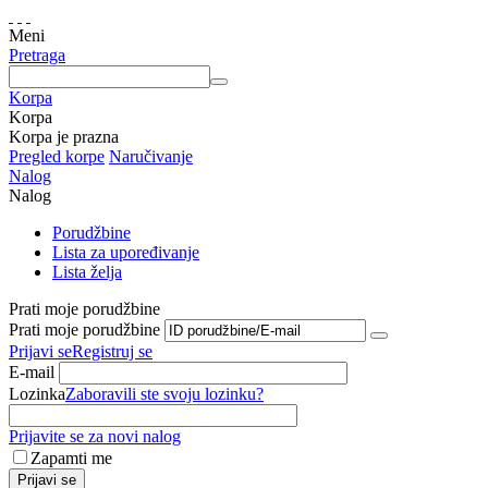
Meni
Pretraga
Korpa
Korpa
Korpa je prazna
Pregled korpe
Naručivanje
Nalog
Nalog
Porudžbine
Lista za upoređivanje
Lista želja
Prati moje porudžbine
Prati moje porudžbine
Prijavi se
Registruj se
E-mail
Lozinka
Zaboravili ste svoju lozinku?
Prijavite se za novi nalog
Zapamti me
Prijavi se