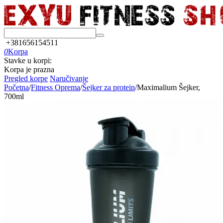
+381656154511
0
Korpa
Stavke u korpi:
Korpa je prazna
Pregled korpe
Naručivanje
Početna
/
Fitness Oprema
/
Šejker za protein
/
Maximalium Šejker,
700ml