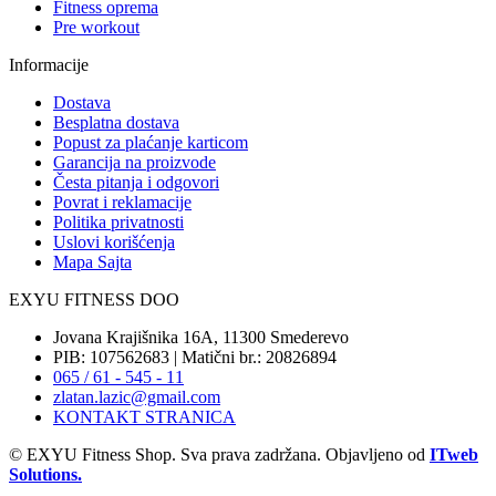
Fitness oprema
Pre workout
Informacije
Dostava
Besplatna dostava
Popust za plaćanje karticom
Garancija na proizvode
Česta pitanja i odgovori
Povrat i reklamacije
Politika privatnosti
Uslovi korišćenja
Mapa Sajta
EXYU FITNESS DOO
Jovana Krajišnika 16A, 11300 Smederevo
PIB: 107562683 | Matični br.: 20826894
065 / 61 - 545 - 11
zlatan.lazic@gmail.com
KONTAKT STRANICA
© EXYU Fitness Shop. Sva prava zadržana. Objavljeno od
ITweb
Solutions.