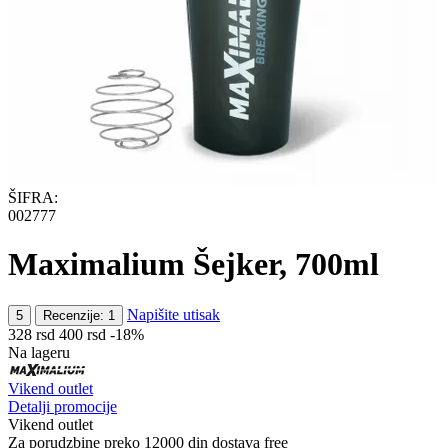
ŠIFRA:
002777
Maximalium Šejker, 700ml
Napišite utisak
5
Recenzije: 1
‍328‍
rsd
‍400‍
rsd
-18%
Na lageru
Vikend outlet
Detalji promocije
Vikend outlet
Za porudzbine preko 12000 din dostava free