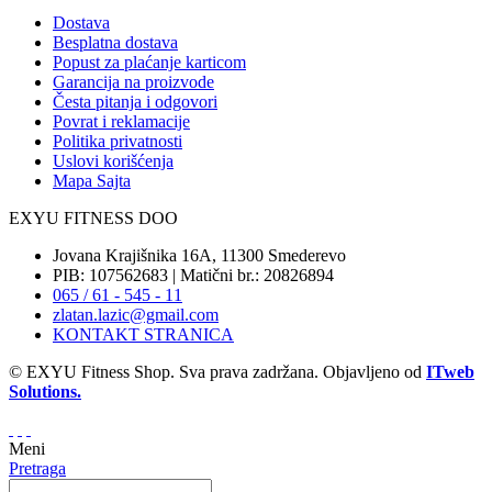
Dostava
Besplatna dostava
Popust za plaćanje karticom
Garancija na proizvode
Česta pitanja i odgovori
Povrat i reklamacije
Politika privatnosti
Uslovi korišćenja
Mapa Sajta
EXYU FITNESS DOO
Jovana Krajišnika 16A, 11300 Smederevo
PIB: 107562683 | Matični br.: 20826894
065 / 61 - 545 - 11
zlatan.lazic@gmail.com
KONTAKT STRANICA
© EXYU Fitness Shop. Sva prava zadržana. Objavljeno od
ITweb
Solutions.
Meni
Pretraga