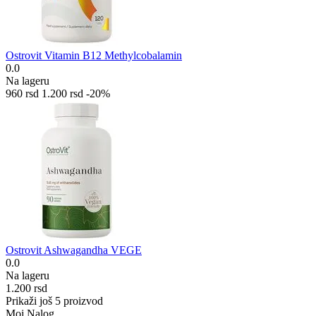
Ostrovit Vitamin B12 Methylcobalamin
0.0
Na lageru
‍960‍
rsd
1.200
rsd
-20%
Ostrovit Ashwagandha VEGE
0.0
Na lageru
1.200
rsd
Prikaži još 5 proizvod
Moj Nalog