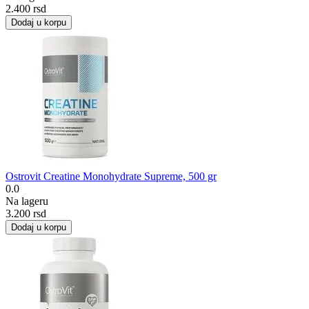
2.400
rsd
Dodaj u korpu
Ostrovit Creatine Monohydrate Supreme, 500 gr
0.0
Na lageru
3.200
rsd
Dodaj u korpu