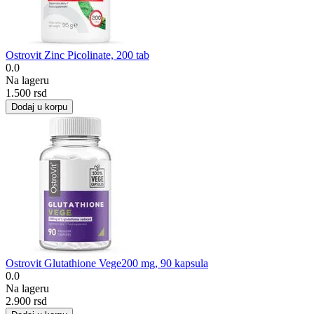
Ostrovit Zinc Picolinate, 200 tab
0.0
Na lageru
1.500
rsd
Dodaj u korpu
Ostrovit Glutathione Vege200 mg, 90 kapsula
0.0
Na lageru
2.900
rsd