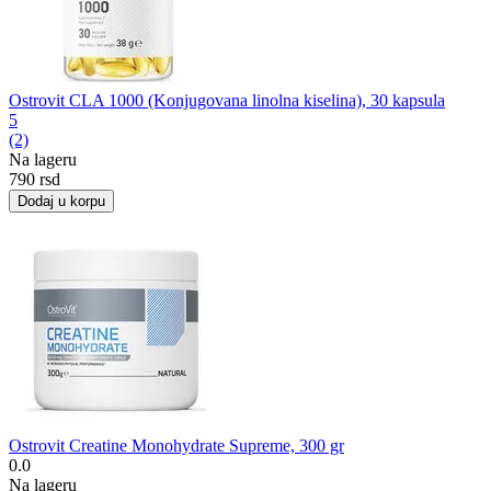
Ostrovit CLA 1000 (Konjugovana linolna kiselina), 30 kapsula
5
(2)
Na lageru
‍790‍
rsd
Dodaj u korpu
Ostrovit Creatine Monohydrate Supreme, 300 gr
0.0
Na lageru