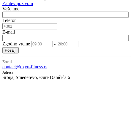
Zahtev pozivom
Vaše ime
Telefon
E-mail
Zgodno vreme
-
Pošalji
Email
contact@exyu-fitness.rs
Adresa
Srbija, Smederevo, Đure Daničića 6