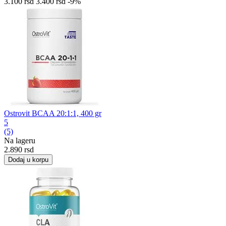
3.100
rsd
3.400
rsd
-9%
Ostrovit BCAA 20:1:1, 400 gr
5
(5)
Na lageru
2.890
rsd
Dodaj u korpu