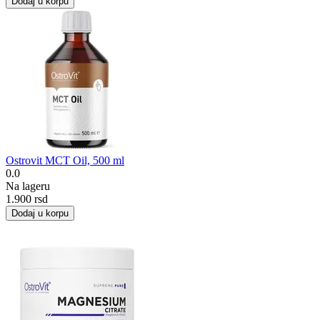
Dodaj u korpu
Ostrovit MCT Oil, 500 ml
0.0
Na lageru
1.900
rsd
Dodaj u korpu