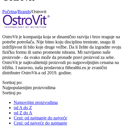
Početna
/
Brands
/
Ostrovit
OstroVit je kompanija koja se dinamično razvija i brzo reaguje na
potrebe potrošača. Nije bitno koju disciplinu trenirate, snagu ili
izdržljivost ili bilo koje druge vežbe. Da li želite da izgradite svoju
fizičku formu ili samo promenite ishranu. Mi razvijamo naše
proizvode - da svako može da pronađe pravi proizvod za sebe.
OstroVit je najkvalitetniji proizvodi po najpovoljnijim cenama na
tržištu. I naravno, naša prodavnica fithealthi.eu je zvanični
distributer OstroVit-a od 2019. godine.
Sortiraj po:
Najpopularnijim proizvodima
Sortiraj po
Najnovijim proizvodima
od A do Z
od Z do A
Ceni: od najmanje do najveće
Ceni: od najveće do najmanje