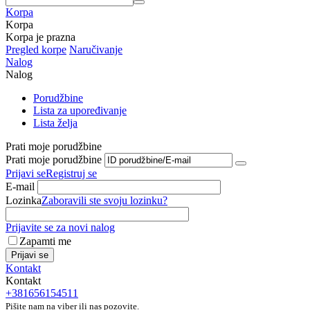
Korpa
Korpa
Korpa je prazna
Pregled korpe
Naručivanje
Nalog
Nalog
Porudžbine
Lista za upoređivanje
Lista želja
Prati moje porudžbine
Prati moje porudžbine
Prijavi se
Registruj se
E-mail
Lozinka
Zaboravili ste svoju lozinku?
Prijavite se za novi nalog
Zapamti me
Prijavi se
Kontakt
Kontakt
+381656154511
Pišite nam na viber ili nas pozovite.