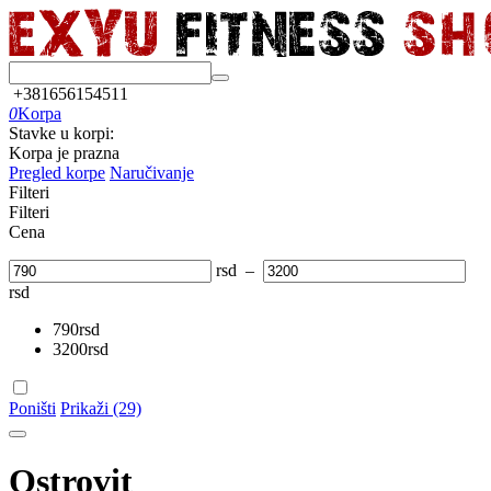
+381656154511
0
Korpa
Stavke u korpi:
Korpa je prazna
Pregled korpe
Naručivanje
Filteri
Filteri
Cena
rsd
–
rsd
790
rsd
3200
rsd
Poništi
Prikaži (29)
Ostrovit