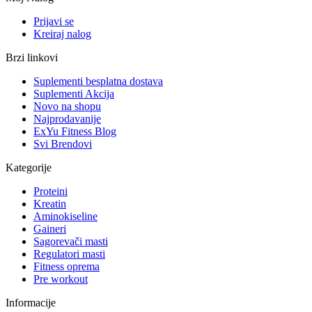
Prijavi se
Kreiraj nalog
Brzi linkovi
Suplementi besplatna dostava
Suplementi Akcija
Novo na shopu
Najprodavanije
ExYu Fitness Blog
Svi Brendovi
Kategorije
Proteini
Kreatin
Aminokiseline
Gaineri
Sagorevači masti
Regulatori masti
Fitness oprema
Pre workout
Informacije