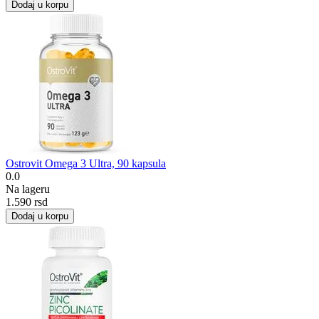
Dodaj u korpu
Ostrovit Omega 3 Ultra, 90 kapsula
0.0
Na lageru
1.590
rsd
Dodaj u korpu