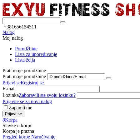
+381656154511
Nalog
Moj nalog
Porudžbine
Lista za upoređivanje
Lista želja
Prati moje porudžbine
Prati moje porudžbine
Prijavi se
Registruj se
E-mail
Lozinka
Zaboravili ste svoju lozinku?
Prijavite se za novi nalog
Zapamti me
Prijavi se
0
Korpa
Stavke u korpi:
Korpa je prazna
Pregled korpe
Naručivanje