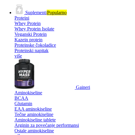
Suplementi
Popularno
Proteini
Whey Protein
Whey Protein Isolate
Veganski Protein
Kazein protein
Proteinske čokoladice
Proteinski napitak
više
Gaineri
Aminokiseline
BCAA
Glutamin
EAA aminokiseline
Tečne aminokiseline
Aminokiseline tablete
Arginin za povećanje performansi
Ostale aminokiseline