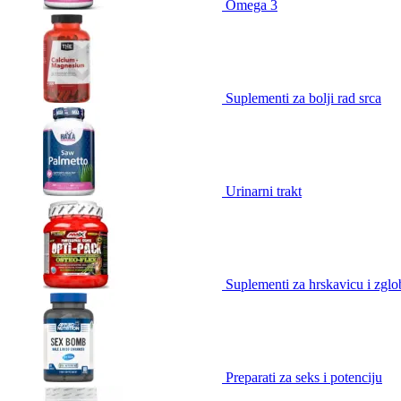
Omega 3
Suplementi za bolji rad srca
Urinarni trakt
Suplementi za hrskavicu i zgl
Preparati za seks i potenciju