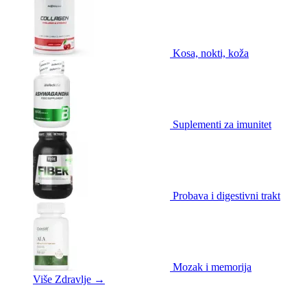
Kosa, nokti, koža
Suplementi za imunitet
Probava i digestivni trakt
Mozak i memorija
Više Zdravlje
→