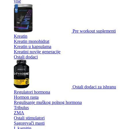
više
Pre workout suplementi
Kreatin
Kreatin monohidrat
Kreatin u kapsulama
Kreatini novije generacije
Ostali dodaci
Ostali dodaci za ishranu
Regulatori hormona
Hormon rasta
Regulisanje muškog polnog hormona
Tribulus
ZMA
Ostali stimulatori
Sagorevači masti
L karnitin