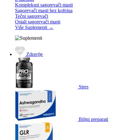
Kompleksni sagorevači masti
Sagorevači masti bez kofeina
Tečni sagorevači
Ostali sagorevači masti
Više Suplementi
→
Zdravlje
Stres
Biljni preparati