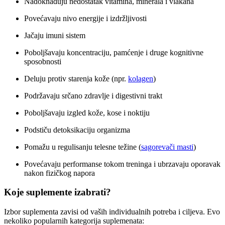
Nadoknađuju nedostatak vitamina, minerala i vlakana
Povećavaju nivo energije i izdržljivosti
Jačaju imuni sistem
Poboljšavaju koncentraciju, pamćenje i druge kognitivne
sposobnosti
Deluju protiv starenja kože (npr.
kolagen
)
Podržavaju srčano zdravlje i digestivni trakt
Poboljšavaju izgled kože, kose i noktiju
Podstiču detoksikaciju organizma
Pomažu u regulisanju telesne težine (
sagorevači masti
)
Povećavaju performanse tokom treninga i ubrzavaju oporavak
nakon fizičkog napora
Koje suplemente izabrati?
Izbor suplementa zavisi od vaših individualnih potreba i ciljeva. Evo
nekoliko popularnih kategorija suplemenata: