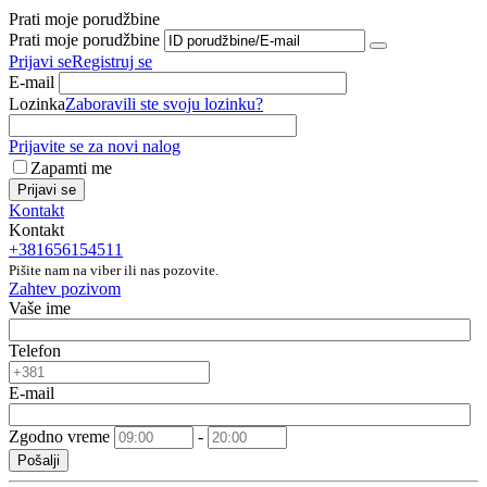
Prati moje porudžbine
Prati moje porudžbine
Prijavi se
Registruj se
E-mail
Lozinka
Zaboravili ste svoju lozinku?
Prijavite se za novi nalog
Zapamti me
Prijavi se
Kontakt
Kontakt
+381656154511
Pišite nam na viber ili nas pozovite.
Zahtev pozivom
Vaše ime
Telefon
E-mail
Zgodno vreme
-
Pošalji