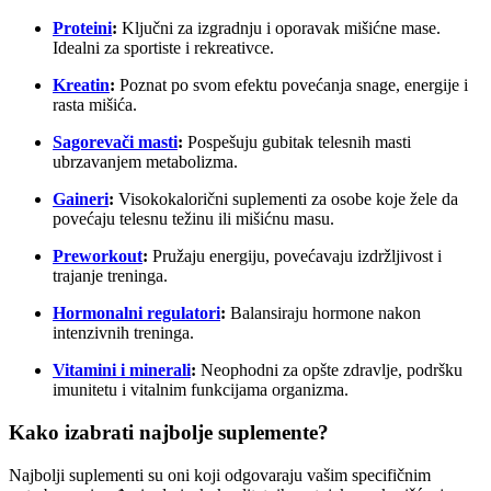
Proteini
:
Ključni za izgradnju i oporavak mišićne mase.
Idealni za sportiste i rekreativce.
Kreatin
:
Poznat po svom efektu povećanja snage, energije i
rasta mišića.
Sagorevači masti
:
Pospešuju gubitak telesnih masti
ubrzavanjem metabolizma.
Gaineri
:
Visokokalorični suplementi za osobe koje žele da
povećaju telesnu težinu ili mišićnu masu.
Preworkout
:
Pružaju energiju, povećavaju izdržljivost i
trajanje treninga.
Hormonalni regulatori
:
Balansiraju hormone nakon
intenzivnih treninga.
Vitamini i minerali
:
Neophodni za opšte zdravlje, podršku
imunitetu i vitalnim funkcijama organizma.
Kako izabrati najbolje suplemente?
Najbolji suplementi su oni koji odgovaraju vašim specifičnim