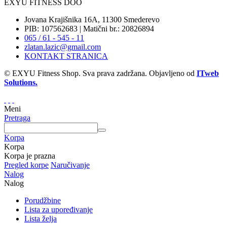
EXYU FITNESS DOO
Jovana Krajišnika 16A, 11300 Smederevo
PIB: 107562683 | Matični br.: 20826894
065 / 61 - 545 - 11
zlatan.lazic@gmail.com
KONTAKT STRANICA
© EXYU Fitness Shop. Sva prava zadržana. Objavljeno od
ITweb
Solutions.
Meni
Pretraga
Korpa
Korpa
Korpa je prazna
Pregled korpe
Naručivanje
Nalog
Nalog
Porudžbine
Lista za upoređivanje
Lista želja