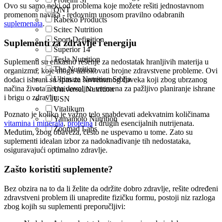
Ovo su samo neki od problema koje možete rešiti jednostavnom
QNT
promenom navika - redovnim unosom pravilno odabranih
Rabeko Products
suplemenata
.
Scitec Nutrition
Sport Definition
Suplementi za zdravlje i energiju
Superior 14
Tesla Nutrition
Suplementi su efikasno rešenje za nedostatak hranljivih materija u
The Nutrition
organizmu, koje mogu uzrokovati brojne zdravstvene probleme. Ovi
Ultimate Nutrition Srbija
dodaci ishrani su spas za savremenog čoveka koji zbog ubrzanog
načina života nema dovoljno vremena za pažljivo planiranje ishrane
Universal Nutrition
i brigu o zdravlju.
USN
Vitalikum
Poznato je koliko je važno telo snabdevati adekvatnim količinama
Yamamoto Nutrition
vitamina i minerala
,
proteina
i drugih esencijalnih nutrijenata.
Zoomad Labs
Međutim, zbog obaveza, često ne uspevamo u tome. Zato su
suplementi idealan izbor za nadoknađivanje tih nedostataka,
osiguravajući optimalno zdravlje.
Zašto koristiti suplemente?
Bez obzira na to da li želite da održite dobro zdravlje, rešite određeni
zdravstveni problem ili unapredite fizičku formu, postoji niz razloga
zbog kojih su suplementi preporučljivi: