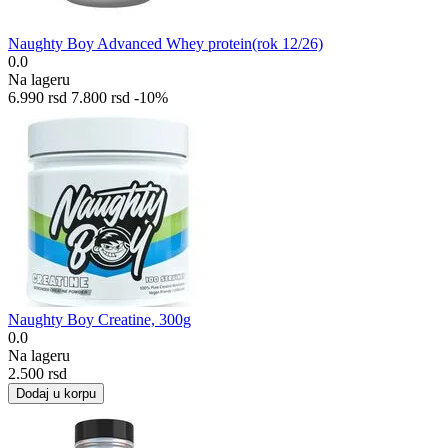
Naughty Boy Advanced Whey protein(rok 12/26)
0.0
Na lageru
6.990
rsd
7.800
rsd
-10%
Naughty Boy Creatine, 300g
0.0
Na lageru
2.500
rsd
Dodaj u korpu