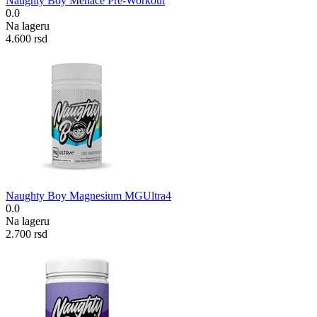
Naughty Boy Menace Pre-Workout
0.0
Na lageru
4.600
rsd
Naughty Boy Magnesium MGUltra4
0.0
Na lageru
2.700
rsd