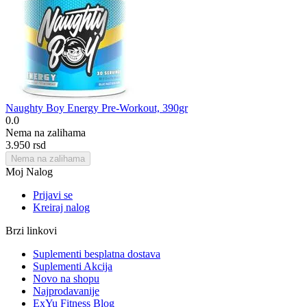
Naughty Boy Energy Pre-Workout, 390gr
0.0
Nema na zalihama
3.950
rsd
Nema na zalihama
Moj Nalog
Prijavi se
Kreiraj nalog
Brzi linkovi
Suplementi besplatna dostava
Suplementi Akcija
Novo na shopu
Najprodavanije
ExYu Fitness Blog