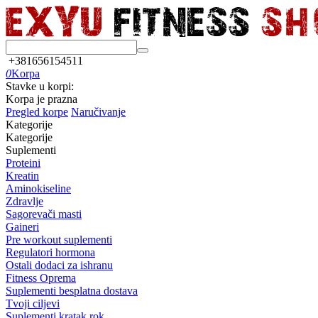
+381656154511
0
Korpa
Stavke u korpi:
Korpa je prazna
Pregled korpe
Naručivanje
Kategorije
Kategorije
Suplementi
Proteini
Kreatin
Aminokiseline
Zdravlje
Sagorevači masti
Gaineri
Pre workout suplementi
Regulatori hormona
Ostali dodaci za ishranu
Fitness Oprema
Suplementi besplatna dostava
Tvoji ciljevi
Suplementi kratak rok