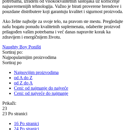
potrebama, izrađeni od visokokvalitetnih sastojaka uz korišćenje
najsavremenijih tehnologija. Važno je birati proverene brendove i
pouzdane distributere koji garantuju kvalitet i sigurnost proizvoda.
Ako želite najbolje za svoje telo, na pravom ste mestu. Pregledajte
našu bogatu ponudu kvalitetnih suplemenata, odaberite proizvod
prilagođen vašim potrebama i već danas napravite korak ka
zdravijem i energičnijem životu.
Naughty Boy
Poništi
Sortiraj po:
Najpopularnijim proizvodima
Sortiraj po
Najnovijim proizvodima
od A do Z
od Z do A
Ceni: od najmanje do najveće
Ceni: od najveće do najmanje
Prikaži:
23
23 Po stranici
16 Po stranici
24 Po stranici