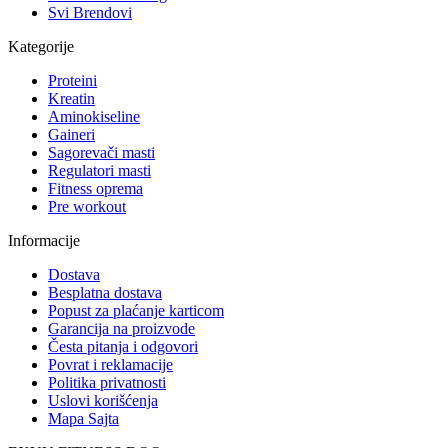
Svi Brendovi
Kategorije
Proteini
Kreatin
Aminokiseline
Gaineri
Sagorevači masti
Regulatori masti
Fitness oprema
Pre workout
Informacije
Dostava
Besplatna dostava
Popust za plaćanje karticom
Garancija na proizvode
Česta pitanja i odgovori
Povrat i reklamacije
Politika privatnosti
Uslovi korišćenja
Mapa Sajta