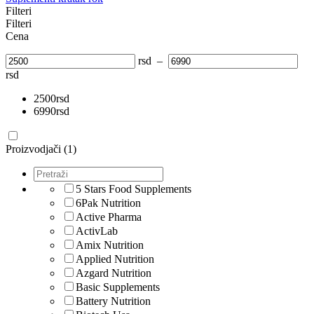
Filteri
Filteri
Cena
rsd
–
rsd
2500
rsd
6990
rsd
Proizvodjači (1)
5 Stars Food Supplements
6Pak Nutrition
Active Pharma
ActivLab
Amix Nutrition
Applied Nutrition
Azgard Nutrition
Basic Supplements
Battery Nutrition