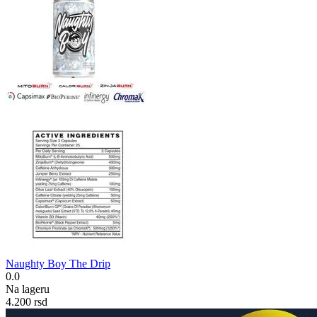
Naughty Boy The Drip
0.0
Na lageru
4.200
rsd