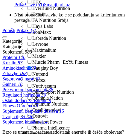
EFX
Prikaži sve (51)
Smanji prikaz
EverBuild Nutrition
Extrifit
Nisu pronađene stavke koje se podudaraju sa kriterijumom
pretrage
FA Nutrition Srbija
Haya Labs
Poništi
Prikaži (7)
IronMaxx
Labrada Nutrition
Kategorije
Levrone
Kategorije
Maximalium
Suplementi
583
Maxler
Proteini
126
Muscle Pharm | ExYu Fitness
Kreatin
87
Aminokiseline
98
Naughty Boy
Zdravlje
188
Nutrend
Sagorevači masti
63
Nutrex
Gaineri
18
Nutriversum
Pre workout suplementi
38
Olimp Sport Nutrition
Regulatori hormona
39
Olympia Nation
Ostali dodaci za ishranu
9
Optimum Nutrition
Fitness Oprema
49
Ostali brendovi
Suplementi besplatna dostava
15
Ostrovit
Tvoji ciljevi
220
Suplementi kratak rok
Pansport Power
4
Pharma Intelligence
Brzo se umarate, osećate nedostatak energije ili češće obolevate?
Proteini Si