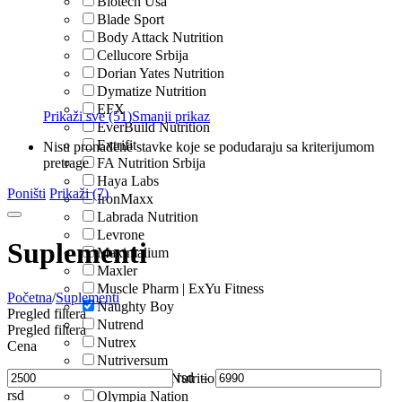
Biotech Usa
Blade Sport
Body Attack Nutrition
Cellucore Srbija
Dorian Yates Nutrition
Dymatize Nutrition
EFX
Prikaži sve (51)
Smanji prikaz
EverBuild Nutrition
Extrifit
Nisu pronađene stavke koje se podudaraju sa kriterijumom
pretrage
FA Nutrition Srbija
Haya Labs
Poništi
Prikaži (7)
IronMaxx
Labrada Nutrition
Levrone
Suplementi
Maximalium
Maxler
Muscle Pharm | ExYu Fitness
Početna
/
Suplementi
Naughty Boy
Pregled filtera
Nutrend
Pregled filtera
Nutrex
Cena
Nutriversum
rsd
–
Olimp Sport Nutrition
rsd
Olympia Nation