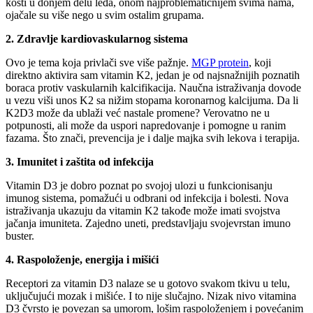
kosti u donjem delu leđa, onom najproblematičnijem svima nama,
ojačale su više nego u svim ostalim grupama.
2. Zdravlje kardiovaskularnog sistema
Ovo je tema koja privlači sve više pažnje.
MGP protein
, koji
direktno aktivira sam vitamin K2, jedan je od najsnažnijih poznatih
boraca protiv vaskularnih kalcifikacija. Naučna istraživanja dovode
u vezu viši unos K2 sa nižim stopama koronarnog kalcijuma. Da li
K2D3 može da ublaži već nastale promene? Verovatno ne u
potpunosti, ali može da uspori napredovanje i pomogne u ranim
fazama. Što znači, prevencija je i dalje majka svih lekova i terapija.
3. Imunitet i zaštita od infekcija
Vitamin D3 je dobro poznat po svojoj ulozi u funkcionisanju
imunog sistema, pomažući u odbrani od infekcija i bolesti. Nova
istraživanja ukazuju da vitamin K2 takođe može imati svojstva
jačanja imuniteta. Zajedno uneti, predstavljaju svojevrstan imuno
buster.
4. Raspoloženje, energija i mišići
Receptori za vitamin D3 nalaze se u gotovo svakom tkivu u telu,
uključujući mozak i mišiće. I to nije slučajno. Nizak nivo vitamina
D3 čvrsto je povezan sa umorom, lošim raspoloženjem i povećanim