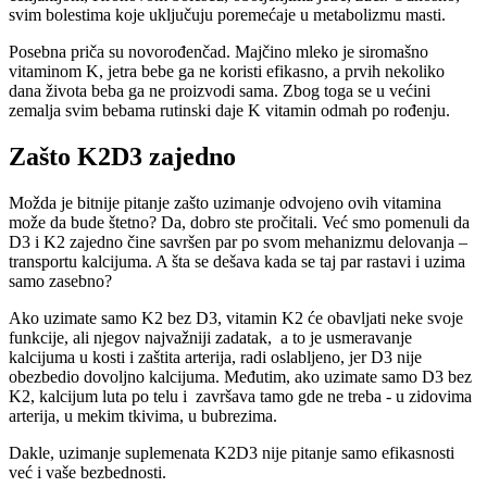
svim bolestima koje uključuju poremećaje u metabolizmu masti.
Posebna priča su novorođenčad. Majčino mleko je siromašno
vitaminom K, jetra bebe ga ne koristi efikasno, a prvih nekoliko
dana života beba ga ne proizvodi sama. Zbog toga se u većini
zemalja svim bebama rutinski daje K vitamin odmah po rođenju.
Zašto K2D3 zajedno
Možda je bitnije pitanje zašto uzimanje odvojeno ovih vitamina
može da bude štetno? Da, dobro ste pročitali. Već smo pomenuli da
D3 i K2 zajedno čine savršen par po svom mehanizmu delovanja –
transportu kalcijuma. A šta se dešava kada se taj par rastavi i uzima
samo zasebno?
Ako uzimate samo K2 bez D3, vitamin K2 će obavljati neke svoje
funkcije, ali njegov najvažniji zadatak, a to je usmeravanje
kalcijuma u kosti i zaštita arterija, radi oslabljeno, jer D3 nije
obezbedio dovoljno kalcijuma. Međutim, ako uzimate samo D3 bez
K2, kalcijum luta po telu i završava tamo gde ne treba - u zidovima
arterija, u mekim tkivima, u bubrezima.
Dakle, uzimanje suplemenata K2D3 nije pitanje samo efikasnosti
već i vaše bezbednosti.