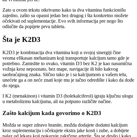
Zato u ovom tekstu otkrivamo kako ta dva vitamina funkcionišu
zajedno, zašto su opasni jedan bez drugog i šta konkretno možete
očekivati od suplementacije. Evo svih informacija pre nego što
odlučite da popijete prvu tabletu.
Šta je K2D3
K2D3 je kombinacija dva vitamina koji u svojoj sinergiji čine
veoma efikasan mehanizam koji transportuje kalcijum tamo gde je
potrebno. Zamislite to ovako, vitamin D3 bez K2 je kao nasumična
vožnja kroz nepoznato, bez mape, navigacije ili bilo kakvog
saobraćajnog znaka. Slično tako je i sa kalcijumom u vašem telu,
unećete ga a on neće znati koje mu je tačno odredište i kako da dođe
do njega.
I K2 (menakinon) i vitamin D3 (holekalciferol) igraju ključnu ulogu
u metabolizmu kalcijuma, ali na potpuno različite načine.
Zašto kalcijum kada govorimo o K2D3
Možda se super zdravo hranite, možda dodajete dodatni kalcijum
kroz suplementaciju i očekujete ekstra jake kosti i zube, a dobijete
nalaz od lekara koji pokazuje zakrčene arterije. Šta se desilo i kako