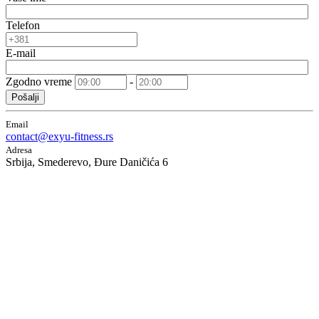
Telefon
E-mail
Zgodno vreme
-
Pošalji
Email
contact@exyu-fitness.rs
Adresa
Srbija, Smederevo, Đure Daničića 6