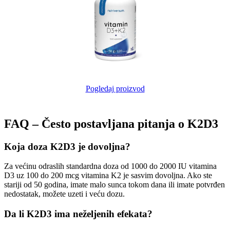
Pogledaj proizvod
FAQ – Često postavljana pitanja o K2D3
Koja doza K2D3 je dovoljna?
Za većinu odraslih standardna doza od 1000 do 2000 IU vitamina
D3 uz 100 do 200 mcg vitamina K2 je sasvim dovoljna. Ako ste
stariji od 50 godina, imate malo sunca tokom dana ili imate potvrđen
nedostatak, možete uzeti i veću dozu.
Da li K2D3 ima neželjenih efekata?