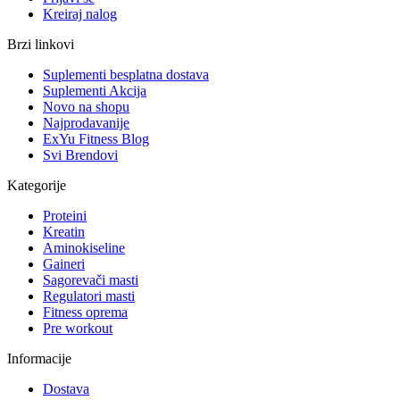
Kreiraj nalog
Brzi linkovi
Suplementi besplatna dostava
Suplementi Akcija
Novo na shopu
Najprodavanije
ExYu Fitness Blog
Svi Brendovi
Kategorije
Proteini
Kreatin
Aminokiseline
Gaineri
Sagorevači masti
Regulatori masti
Fitness oprema
Pre workout
Informacije
Dostava