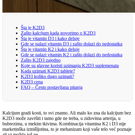
Šta je K2D3
Zašto kalcijum kada govorimo o K2D3
Šta je vitamin D3 i kako deluje
Gde se nalazi vitamin D3 i zašto dolazi do nedostatka
Šta je vitamin K2 i kako deluje
Gde se nalazi vitamin K2 i zašto dolazi do nedostatka
Zašto K2D3 zajedno
Koje su glavne koristi uzimanja K2D3 suplemenata
Kada uzimati K2D3 tablete?
K2D3 koliko dugo uzimati?
K2D3 cena
FAQ – Često postavljana pitanja
Kalcijum gradi kosti, to svi znamo. Ali malo ko zna da kalcijum bez
K2D3 može završiti i tamo gde ne treba, u zidovima arterija, u
bubrezima, u mekim tkivima. Kombinacija vitamina K2 i D3 nije
marketinška izmišljotina, to je mehanizam koji vaše telo već poznaje
ali vi možda još ne.