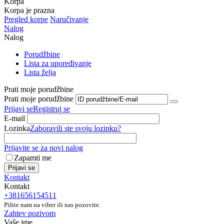
Korpa
Korpa je prazna
Pregled korpe
Naručivanje
Nalog
Nalog
Porudžbine
Lista za upoređivanje
Lista želja
Prati moje porudžbine
Prati moje porudžbine
Prijavi se
Registruj se
E-mail
Lozinka
Zaboravili ste svoju lozinku?
Prijavite se za novi nalog
Zapamti me
Prijavi se
Kontakt
Kontakt
+381656154511
Pišite nam na viber ili nas pozovite.
Zahtev pozivom
Vaše ime