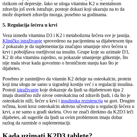
rizikom od depresije. Iako se uloga vitamina K2 u mentalnom
zdravlju još uvek istražuje, postoje dokazi koji ukazuju na to da
može doprineti zdravlju mozga, posebno sa godinama.
5. Regulacija šećera u krvi
Veza između vitamina D3 i K2 i metabolizma šećera sve je jasnija.
Kliničko istraživanje
sprovedeno na pacijentima sa dijabetesom tipa
2 pokazalo je da suplementacija značajno smanjuje nivo šećera u
krvi i poboljšava osetljivost na insulin. Grupe koje su uzimale D3,
K2 ili oba vitamina zajedno, su pokazale smanjenje glikemije, što
nije mala stvar kada govorimo o hroničnom stanju kao što je
dijabetes.
Posebno je zanimljivo da vitamin K2 deluje na osteokalcin, protein
koji ima ulogu ne samo u izgradnji kostiju već i u regulaciji insulina.
Postoji
istraživanje
koje dokazuje da ljudi sa dijabetesom tipa 2
imaju drastično niže nivoe osteokalcina od zdravih ljudi, i da što je
osteokalcin niži, šećer u krvi i
insulinska rezistencija
su gori. Drugim
rečima, kosti kroz osteokalcin aktivno učestvuju u regulaciji šećera u
krvi, a ne samo u građi skeleta. Ovo ne znači direktno da K2D3 leči
dijabetes, ali sugeriše da ljudi sa ovim problemom imaju dobar
razlog da razmisle o suplementaciji.
Kada uzimati K2D3 tablete?