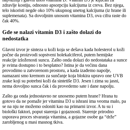
zdravlje kostiju, odnosno apsorpciju kalcijuma iz creva. Bez njega,
telo iskoristi negde oko 10% ukupnog unetog kalcijuma (iz hrane ili
suplemenata). Sa dovoljnim unosom vitamina D3, ova cifra raste do
čak 40%.
Gde se nalazi vitamin D3 i zašto dolazi do
nedostatka
Glavni izvor je sinteza u koži koja se dešava kada holesterol u koži
počne da proizvodi sopstveni holekalciferol, putem hemijske
reakcije izloženosti suncu. Zašto onda dolazi do nedostataka a sunce
je svima dostupno i to besplatno? Istina je da većinu dana
provodimo u zatvorenom prostoru, a kada izađemo napolje,
namazani smo kremom za sunčanje koja blokira upravo one UVB
zrake koji su potrebni koži da sintetiše D3. Jesen i zima su jasni,
nema dovoljno sunca čak i da provedemo sate i dane napolju.
Zašto ga onda jednostavno ne unosemo putem hrane? Hrana tu
gotovo da ne pomaže jer vitamina D3 u ishrani ima veoma malo, pa
se na nju ne možemo osloniti kao na primarni izvor. A tu su i
biološki faktori, poput starenja i gojaznosti. Starenje prirodno
usporava proces stvaranja vitamina, a gojazne osobe ga “drže”
zarobljenog u masi masnog tkiva.