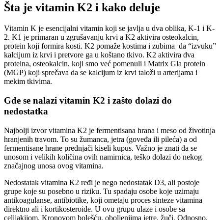
Šta je vitamin K2 i kako deluje
Vitamin K je esencijalni vitamin koji se javlja u dva oblika, K-1 i K-
2. K1 je primaran u zgrušavanju krvi a K2 aktivira osteokalcin,
protein koji formira kosti. K2 pomaže kostima i zubima da “izvuku”
kalcijum iz krvi i pretvore ga u koštano tkivo. K2 aktivira dva
proteina, osteokalcin, koji smo već pomenuli i Matrix Gla protein
(MGP) koji sprečava da se kalcijum iz krvi taloži u arterijama i
mekim tkivima.
Gde se nalazi vitamin K2 i zašto dolazi do
nedostatka
Najbolji izvor vitamina K2 je fermentisana hrana i meso od životinja
hranjenih travom. To su žumanca, jetra (goveđa ili pileća) a od
fermentisane hrane prednjači kiseli kupus. Važno je znati da se
unosom i velikih količina ovih namirnica, teško dolazi do nekog
značajnog unosa ovog vitamina.
Nedostatak vitamina K2 ređi je nego nedostatak D3, ali postoje
grupe koje su posebno u riziku. Tu spadaju osobe koje uzimaju
antikoagulanse, antibiotike, koji ometaju proces sinteze vitamina
direktno ali i kortikosteroide. U ovu grupu ulaze i osobe sa
celijakijom, Kronovom bolešću, oboljenjima jetre, žuči. Odnosno,