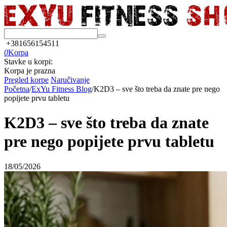
+381656154511
0
Korpa
Stavke u korpi:
Korpa je prazna
Pregled korpe
Naručivanje
Početna
/
ExYu Fitness Blog
/
K2D3 – sve što treba da znate pre nego
popijete prvu tabletu
K2D3 – sve što treba da znate
pre nego popijete prvu tabletu
18/05/2026