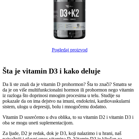
Pogledaj proizvod
Šta je vitamin D3 i kako deluje
Da li ste znali da je vitamin D prohormon? Šta to znači? Smatra se
da je on više multifunkcionalni hormon ili prohormon nego vitamin
iz razloga što doprinosi mnogim procesima u telu. Studije su
pokazale da on ima dejstvo na imuni, endokrini, kardiovaskularni
sistem, ulogu u depresiji, bolu i mnogočemu dodatno.
Vitamin D susrećemo u dva oblika, to su vitamin D2 i vitamin D3 i
oba se mogu uneti suplementacijom.
Za ljude, D2 je redak, dok je D3, koji nalazimo i u hrani, naš
najvažniji i glavni unos vitamina D. Vitamin D3 je ključan za