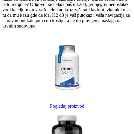
je to moguće? Odgovor se nalazi baš u k2d3, jer njegov nedostatak
vodi kalcijum kroz vaše telo kao kroz začarani lavirint, vitamini nisu
tu da mu kažu gde da ide. K2 d3 je vaš putokaz i vaša navigacija za
ispravan put kalcijuma do kostiju, a ne do pravljenja naslaga na
krvnim sudovima.
Pogledaj proizvod