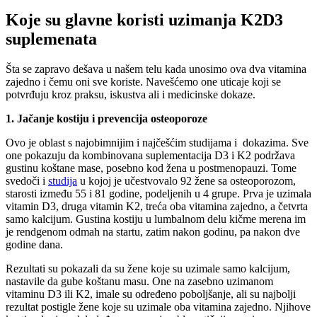
Koje su glavne koristi uzimanja K2D3
suplemenata
Šta se zapravo dešava u našem telu kada unosimo ova dva vitamina
zajedno i čemu oni sve koriste. Navešćemo one uticaje koji se
potvrđuju kroz praksu, iskustva ali i medicinske dokaze.
1. Jačanje kostiju i prevencija osteoporoze
Ovo je oblast s najobimnijim i najčešćim studijama i dokazima. Sve
one pokazuju da kombinovana suplementacija D3 i K2 podržava
gustinu koštane mase, posebno kod žena u postmenopauzi. Tome
svedoči i
studija
u kojoj je učestvovalo 92 žene sa osteoporozom,
starosti između 55 i 81 godine, podeljenih u 4 grupe. Prva je uzimala
vitamin D3, druga vitamin K2, treća oba vitamina zajedno, a četvrta
samo kalcijum. Gustina kostiju u lumbalnom delu kičme merena im
je rendgenom odmah na startu, zatim nakon godinu, pa nakon dve
godine dana.
Rezultati su pokazali da su žene koje su uzimale samo kalcijum,
nastavile da gube koštanu masu. One na zasebno uzimanom
vitaminu D3 ili K2, imale su određeno poboljšanje, ali su najbolji
rezultat postigle žene koje su uzimale oba vitamina zajedno. Njihove