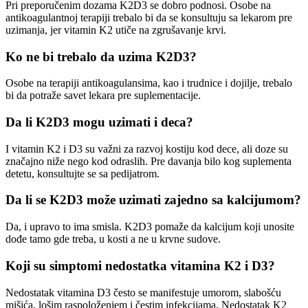
Pri preporučenim dozama K2D3 se dobro podnosi. Osobe na
antikoagulantnoj terapiji trebalo bi da se konsultuju sa lekarom pre
uzimanja, jer vitamin K2 utiče na zgrušavanje krvi.
Ko ne bi trebalo da uzima K2D3?
Osobe na terapiji antikoagulansima, kao i trudnice i dojilje, trebalo
bi da potraže savet lekara pre suplementacije.
Da li K2D3 mogu uzimati i deca?
I vitamin K2 i D3 su važni za razvoj kostiju kod dece, ali doze su
značajno niže nego kod odraslih. Pre davanja bilo kog suplementa
detetu, konsultujte se sa pedijatrom.
Da li se K2D3 može uzimati zajedno sa kalcijumom?
Da, i upravo to ima smisla. K2D3 pomaže da kalcijum koji unosite
dođe tamo gde treba, u kosti a ne u krvne sudove.
Koji su simptomi nedostatka vitamina K2 i D3?
Nedostatak vitamina D3 često se manifestuje umorom, slabošću
mišića, lošim raspoloženjem i čestim infekcijama. Nedostatak K2