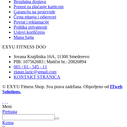
Besplatna dostava
Popust za plaćanje karticom
Garancija na proizvode
Česta pitanja i odgovori
Povrat i reklamacije
Politika privatnosti
Uslovi korišćenja
Mapa Sajta
EXYU FITNESS DOO
Jovana Krajišnika 16A, 11300 Smederevo
PIB: 107562683 | Matični br.: 20826894
065 / 61 - 545 - 11
zlatan.lazic@gmail.com
KONTAKT STRANICA
© EXYU Fitness Shop. Sva prava zadržana. Objavljeno od
ITweb
Solutions.
Meni
Pretraga
Korpa