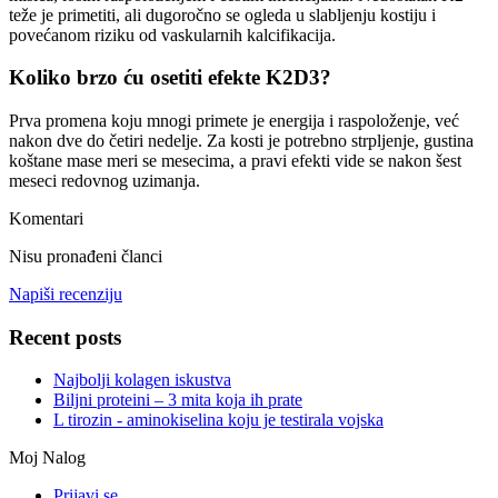
teže je primetiti, ali dugoročno se ogleda u slabljenju kostiju i
povećanom riziku od vaskularnih kalcifikacija.
Koliko brzo ću osetiti efekte K2D3?
Prva promena koju mnogi primete je energija i raspoloženje, već
nakon dve do četiri nedelje. Za kosti je potrebno strpljenje, gustina
koštane mase meri se mesecima, a pravi efekti vide se nakon šest
meseci redovnog uzimanja.
Komentari
Nisu pronađeni članci
Napiši recenziju
Recent posts
Najbolji kolagen iskustva
Biljni proteini – 3 mita koja ih prate
L tirozin - aminokiselina koju je testirala vojska
Moj Nalog
Prijavi se