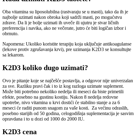
Oba vitamina su liposolubilna (rastvaraju se u masti), tako da ih je
najbolje uzimati nakon obroka koji sadrži masti, po mogućstvu
zdrave. Da li je bolje uzimati ih uveče ili ujutru je stvar ličnih
preferencija i navika, ako ne večerate, jutro će biti logičan izbor i
obrnuto.
Napomena: Ukoliko koristite terapiju koja uključuje antikoagulanse
(lekove protiv zgrušavanja krvi), pre uzimanja K2D3 se konsultujte
sa lekarom.
K2D3 koliko dugo uzimati?
Ovo je pitanje koje se najčešće postavlja, a odgovor nije univerzalan
za sve. Razliku pravi čak i to iz kog razloga uzimate suplement.
Može biti potrebno nekoliko nedelja ili meseci da biste primetili
efekte, posebno na gustinu kostiju. Nakon 8 nedelja redovne
upotrebe, nivo vitamina u krvi dostići će stabilno stanje a za 6
meseci će raditi punom snagom za vaše kosti. Za većinu odraslih,
posebno starijih od 50 godina, celogodišnja suplementacija je sasvim
opravdana i to u dozi od 1000 do 2000 IU.
K2D3 cena