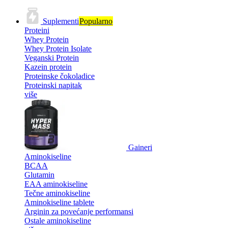
Suplementi
Popularno
Proteini
Whey Protein
Whey Protein Isolate
Veganski Protein
Kazein protein
Proteinske čokoladice
Proteinski napitak
više
Gaineri
Aminokiseline
BCAA
Glutamin
EAA aminokiseline
Tečne aminokiseline
Aminokiseline tablete
Arginin za povećanje performansi
Ostale aminokiseline