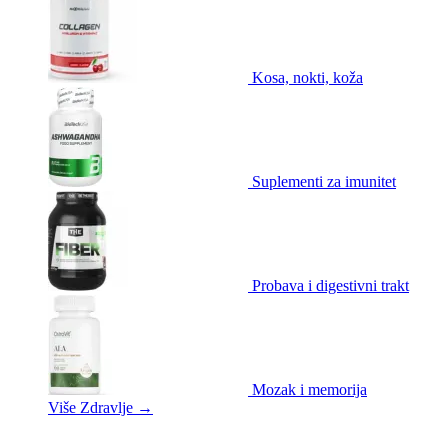
Kosa, nokti, koža
Suplementi za imunitet
Probava i digestivni trakt
Mozak i memorija
Više Zdravlje
→