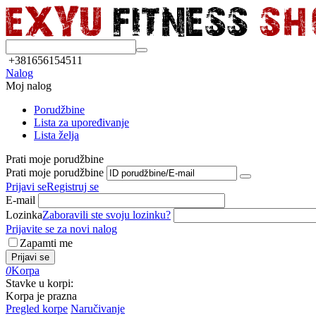
+381656154511
Nalog
Moj nalog
Porudžbine
Lista za upoređivanje
Lista želja
Prati moje porudžbine
Prati moje porudžbine
Prijavi se
Registruj se
E-mail
Lozinka
Zaboravili ste svoju lozinku?
Prijavite se za novi nalog
Zapamti me
Prijavi se
0
Korpa
Stavke u korpi:
Korpa je prazna
Pregled korpe
Naručivanje