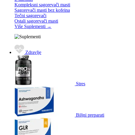
Kompleksni sagorevači masti
Sagorevači masti bez kofeina
Tečni sagorevači
Ostali sagorevači masti
Više Suplementi
→
Zdravlje
Stres
Biljni preparati