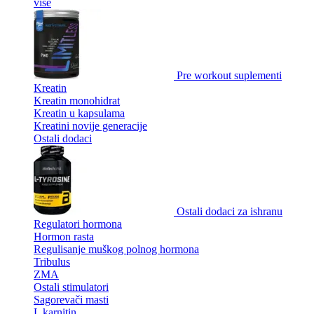
više
Pre workout suplementi
Kreatin
Kreatin monohidrat
Kreatin u kapsulama
Kreatini novije generacije
Ostali dodaci
Ostali dodaci za ishranu
Regulatori hormona
Hormon rasta
Regulisanje muškog polnog hormona
Tribulus
ZMA
Ostali stimulatori
Sagorevači masti
L karnitin