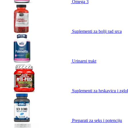
Omega 3
Suplementi za bolji rad srca
Urinarni trakt
Suplementi za hrskavicu i zgl
Preparati za seks i potenciju