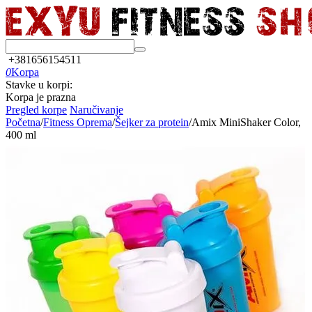
+381656154511
0
Korpa
Stavke u korpi:
Korpa je prazna
Pregled korpe
Naručivanje
Početna
/
Fitness Oprema
/
Šejker za protein
/
Amix MiniShaker Color,
400 ml