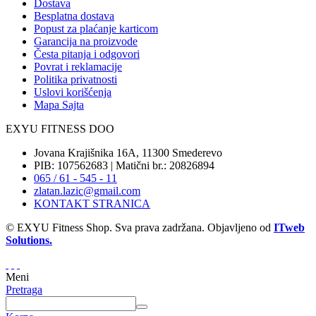
Dostava
Besplatna dostava
Popust za plaćanje karticom
Garancija na proizvode
Česta pitanja i odgovori
Povrat i reklamacije
Politika privatnosti
Uslovi korišćenja
Mapa Sajta
EXYU FITNESS DOO
Jovana Krajišnika 16A, 11300 Smederevo
PIB: 107562683 | Matični br.: 20826894
065 / 61 - 545 - 11
zlatan.lazic@gmail.com
KONTAKT STRANICA
© EXYU Fitness Shop. Sva prava zadržana. Objavljeno od
ITweb
Solutions.
Meni
Pretraga