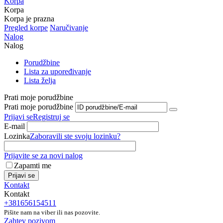
Korpa
Korpa
Korpa je prazna
Pregled korpe
Naručivanje
Nalog
Nalog
Porudžbine
Lista za upoređivanje
Lista želja
Prati moje porudžbine
Prati moje porudžbine
Prijavi se
Registruj se
E-mail
Lozinka
Zaboravili ste svoju lozinku?
Prijavite se za novi nalog
Zapamti me
Prijavi se
Kontakt
Kontakt
+381656154511
Pišite nam na viber ili nas pozovite.
Zahtev pozivom