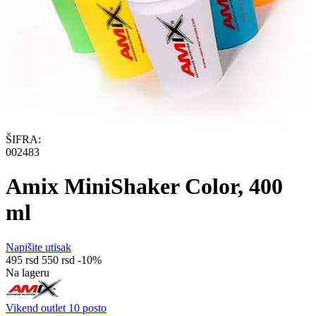
ŠIFRA:
002483
Amix MiniShaker Color, 400
ml
Napišite utisak
‍495‍
rsd
‍550‍
rsd
-10%
Na lageru
Vikend outlet 10 posto