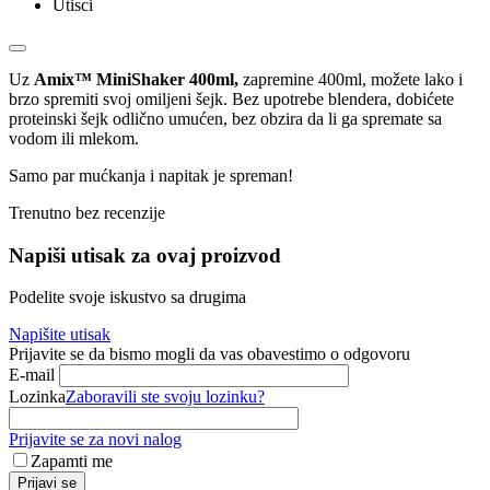
Utisci
Uz
Amix™ MiniShaker 400ml
,
zapremine 400ml, možete lako i
brzo spremiti svoj omiljeni šejk. Bez upotrebe blendera, dobićete
proteinski šejk odlično umućen, bez obzira da li ga spremate sa
vodom ili mlekom.
Samo par mućkanja i napitak je spreman!
Trenutno bez recenzije
Napiši utisak za ovaj proizvod
Podelite svoje iskustvo sa drugima
Napišite utisak
Prijavite se da bismo mogli da vas obavestimo o odgovoru
E-mail
Lozinka
Zaboravili ste svoju lozinku?
Prijavite se za novi nalog
Zapamti me
Prijavi se