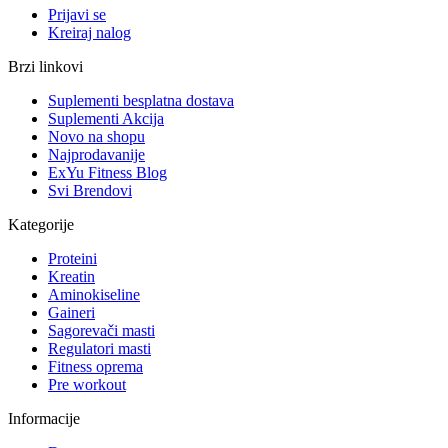
Prijavi se
Kreiraj nalog
Brzi linkovi
Suplementi besplatna dostava
Suplementi Akcija
Novo na shopu
Najprodavanije
ExYu Fitness Blog
Svi Brendovi
Kategorije
Proteini
Kreatin
Aminokiseline
Gaineri
Sagorevači masti
Regulatori masti
Fitness oprema
Pre workout
Informacije