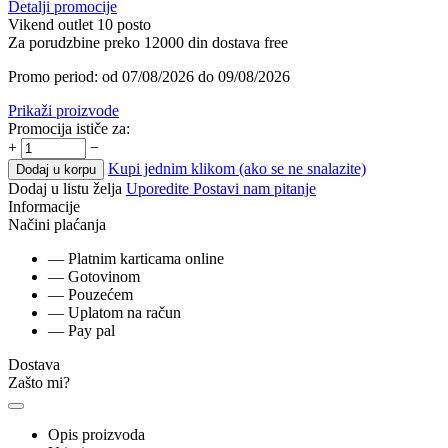
Detalji promocije
Vikend outlet 10 posto
Za porudzbine preko 12000 din dostava free
Promo period: od 07/08/2026 do 09/08/2026
Prikaži proizvode
Promocija ističe za:
+
−
Kupi jednim klikom (ako se ne snalazite)
Dodaj u korpu
Dodaj u listu želja
Uporedite
Postavi nam pitanje
Informacije
Načini plaćanja
— Platnim karticama online
— Gotovinom
— Pouzećem
— Uplatom na račun
— Pay pal
Dostava
Zašto mi?
Opis proizvoda