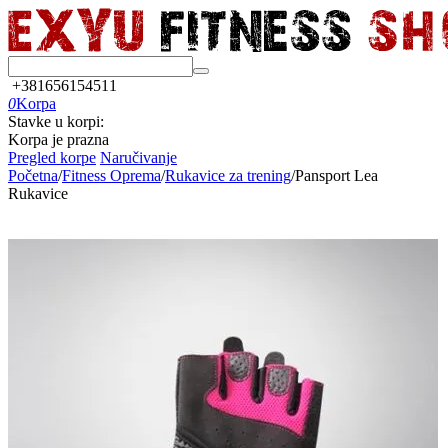
+381656154511
0
Korpa
Stavke u korpi:
Korpa je prazna
Pregled korpe
Naručivanje
Početna
/
Fitness Oprema
/
Rukavice za trening
/
Pansport Lea
Rukavice