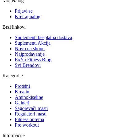
Moj Nalog
Prijavi se
Kreiraj nalog
Brzi linkovi
Suplementi besplatna dostava
Suplementi Akcija
Novo na shopu
Najprodavanije
ExYu Fitness Blog
Svi Brendovi
Kategorije
Proteini
Kreatin
Aminokiseline
Gaineri
Sagorevači masti
Regulatori masti
Fitness oprema
Pre workout
Informacije