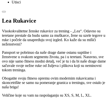
Utisci
Lea Rukavice
Visokokvalitetne ženske rukavice za trening - „Lea“. Odavno su
teretane prestale da budu samo za muškarce, žene su uzele tegove u
ruke i počele da unapređuju svoj izgled. Ko kaže da su mišići
neženstveni?
Pansport se pobrinuo da naše drage dame ostanu suptilne i
ženstvene u svakom segmentu života, pa i u teretani. Naravno, sve
ovo nije samo fitness modni detalj, već je tu i da bi naše drage dame
sačuvale svoje nežne ruke od žuljeva i plikova koji su neminovni
tokom treninga.
Obogatite svoju fitness opremu ovim modernim rukavicama i
skoncetrišite se samo na pomeranje granica u treningu, sve ostalo je
naša briga!
Veličine koje su vam na raspolaganju su XS, S, M, L, XL.