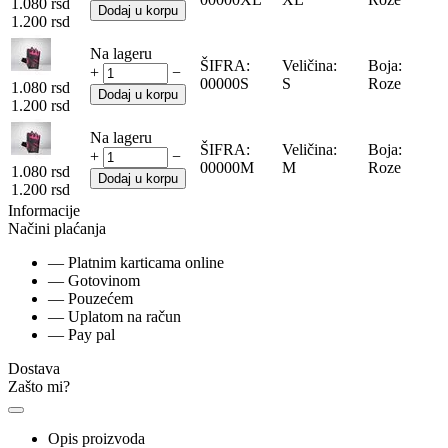
1.080
rsd
Dodaj u korpu
1.200
rsd
Na lageru
ŠIFRA:
Veličina:
Boja:
+
−
00000S
S
Roze
1.080
rsd
Dodaj u korpu
1.200
rsd
Na lageru
ŠIFRA:
Veličina:
Boja:
+
−
00000M
M
Roze
1.080
rsd
Dodaj u korpu
1.200
rsd
Informacije
Načini plaćanja
— Platnim karticama online
— Gotovinom
— Pouzećem
— Uplatom na račun
— Pay pal
Dostava
Zašto mi?
Opis proizvoda