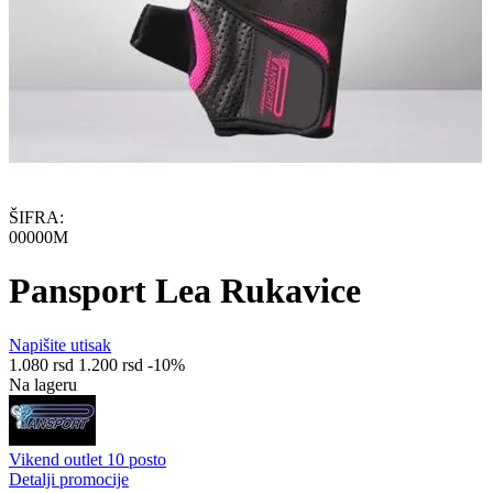
ŠIFRA:
00000M
Pansport Lea Rukavice
Napišite utisak
1.080
rsd
1.200
rsd
-10%
Na lageru
Vikend outlet 10 posto
Detalji promocije