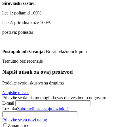
Sirovinski sastav:
lice 1: poliamid 100%
lice 2: prirodna kože 100%
postava: poliestar
Postupak održavanja:
Brisati vlažnom krpom
Trenutno bez recenzije
Napiši utisak za ovaj proizvod
Podelite svoje iskustvo sa drugima
Napišite utisak
Prijavite se da bismo mogli da vas obavestimo o odgovoru
E-mail
Lozinka
Zaboravili ste svoju lozinku?
Prijavite se za novi nalog
Zapamti me