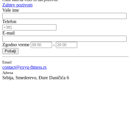
Zahtev pozivom
Vaše ime
Telefon
E-mail
Zgodno vreme
-
Pošalji
Email
contact@exyu-fitness.rs
Adresa
Srbija, Smederevo, Đure Daničića 6