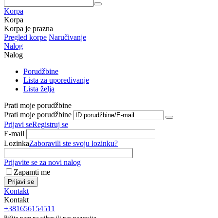
Korpa
Korpa
Korpa je prazna
Pregled korpe
Naručivanje
Nalog
Nalog
Porudžbine
Lista za upoređivanje
Lista želja
Prati moje porudžbine
Prati moje porudžbine
Prijavi se
Registruj se
E-mail
Lozinka
Zaboravili ste svoju lozinku?
Prijavite se za novi nalog
Zapamti me
Prijavi se
Kontakt
Kontakt
+381656154511
Pišite nam na viber ili nas pozovite.