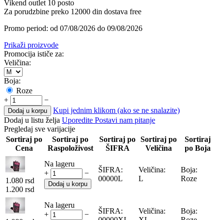
Vikend outlet 10 posto
Za porudzbine preko 12000 din dostava free
Promo period: od 07/08/2026 do 09/08/2026
Prikaži proizvode
Promocija ističe za:
Veličina:
Boja:
Roze
+
−
Kupi jednim klikom (ako se ne snalazite)
Dodaj u korpu
Dodaj u listu želja
Uporedite
Postavi nam pitanje
Pregledaj sve varijacije
Sortiraj po
Sortiraj po
Sortiraj po
Sortiraj po
Sortiraj
Cena
Raspoloživost
ŠIFRA
Veličina
po Boja
Na lageru
ŠIFRA:
Veličina:
Boja:
+
−
00000L
L
Roze
1.080
rsd
Dodaj u korpu
1.200
rsd
Na lageru
ŠIFRA:
Veličina:
Boja:
+
−
00000XL
XL
Roze