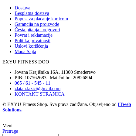
Dostava
Besplatna dostava
Popust za plaćanje karticom
Garancija na proizvode
Česta pitanja i odgovori
Povrat i reklamacije
Politika privatnosti
Uslovi korišćenja
Mapa Sajta
EXYU FITNESS DOO
Jovana Krajišnika 16A, 11300 Smederevo
PIB: 107562683 | Matični br.: 20826894
065 / 61 - 545 - 11
zlatan.lazic@gmail.com
KONTAKT STRANICA
© EXYU Fitness Shop. Sva prava zadržana. Objavljeno od
ITweb
Solutions.
Meni
Pretraga