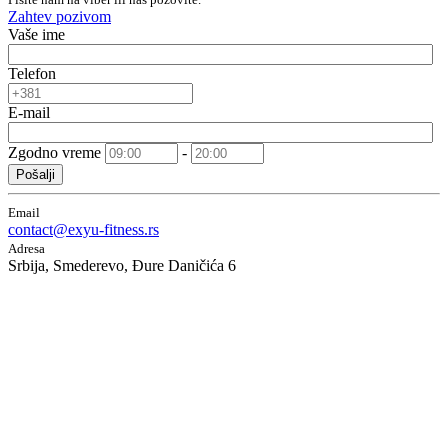
Zahtev pozivom
Vaše ime
Telefon
E-mail
Zgodno vreme
-
Pošalji
Email
contact@exyu-fitness.rs
Adresa
Srbija, Smederevo, Đure Daničića 6