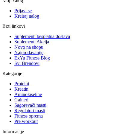
Moj Nalog
Prijavi se
Kreiraj nalog
Brzi linkovi
Suplementi besplatna dostava
Suplementi Akcija
Novo na shopu
Najprodavanije
ExYu Fitness Blog
Svi Brendovi
Kategorije
Proteini
Kreatin
Aminokiseline
Gaineri
Sagorevači masti
Regulatori masti
Fitness oprema
Pre workout
Informacije