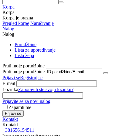
Korpa
Korpa
Korpa je prazna
Pregled korpe
Naručivanje
Nalog
Nalog
Porudžbine
Lista za upoređivanje
Lista želja
Prati moje porudžbine
Prati moje porudžbine
Prijavi se
Registruj se
E-mail
Lozinka
Zaboravili ste svoju lozinku?
Prijavite se za novi nalog
Zapamti me
Prijavi se
Kontakt
Kontakt
+381656154511
Pišite nam na viber ili nas pozovite.