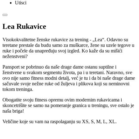
Utisci
Lea Rukavice
Visokokvalitetne ženske rukavice za trening - „Lea“. Odavno su
teretane prestale da budu samo za muškarce, žene su uzele tegove u
ruke i počele da unapređuju svoj izgled. Ko kaže da su mišići
neženstveni?
Pansport se pobrinuo da naše drage dame ostanu suptilne i
ženstvene u svakom segmentu života, pa i u teretani. Naravno, sve
ovo nije samo fitness modni detalj, već je tu i da bi naše drage dame
sačuvale svoje nežne ruke od žuljeva i plikova koji su neminovni
tokom treninga.
Obogatite svoju fitness opremu ovim modernim rukavicama i
skoncetrišite se samo na pomeranje granica u treningu, sve ostalo je
naša briga!
Veličine koje su vam na raspolaganju su XS, S, M, L, XL.