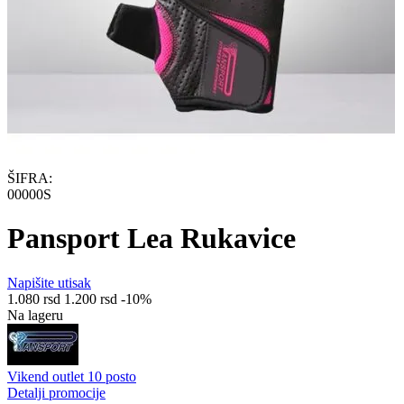
ŠIFRA:
00000S
Pansport Lea Rukavice
Napišite utisak
1.080
rsd
1.200
rsd
-10%
Na lageru
Vikend outlet 10 posto
Detalji promocije