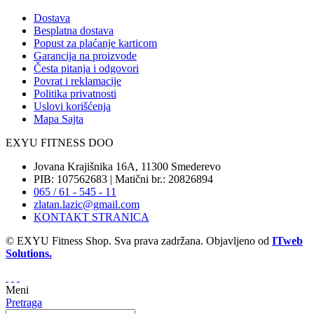
Dostava
Besplatna dostava
Popust za plaćanje karticom
Garancija na proizvode
Česta pitanja i odgovori
Povrat i reklamacije
Politika privatnosti
Uslovi korišćenja
Mapa Sajta
EXYU FITNESS DOO
Jovana Krajišnika 16A, 11300 Smederevo
PIB: 107562683 | Matični br.: 20826894
065 / 61 - 545 - 11
zlatan.lazic@gmail.com
KONTAKT STRANICA
© EXYU Fitness Shop. Sva prava zadržana. Objavljeno od
ITweb
Solutions.
Meni
Pretraga