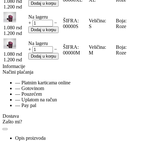
1.080
rsd
Dodaj u korpu
1.200
rsd
Na lageru
ŠIFRA:
Veličina:
Boja:
+
−
00000S
S
Roze
1.080
rsd
Dodaj u korpu
1.200
rsd
Na lageru
ŠIFRA:
Veličina:
Boja:
+
−
00000M
M
Roze
1.080
rsd
Dodaj u korpu
1.200
rsd
Informacije
Načini plaćanja
— Platnim karticama online
— Gotovinom
— Pouzećem
— Uplatom na račun
— Pay pal
Dostava
Zašto mi?
Opis proizvoda