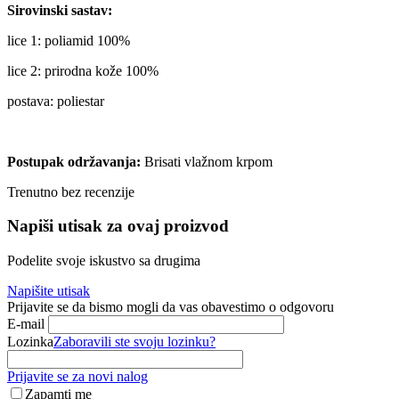
Sirovinski sastav:
lice 1: poliamid 100%
lice 2: prirodna kože 100%
postava: poliestar
Postupak održavanja:
Brisati vlažnom krpom
Trenutno bez recenzije
Napiši utisak za ovaj proizvod
Podelite svoje iskustvo sa drugima
Napišite utisak
Prijavite se da bismo mogli da vas obavestimo o odgovoru
E-mail
Lozinka
Zaboravili ste svoju lozinku?
Prijavite se za novi nalog
Zapamti me