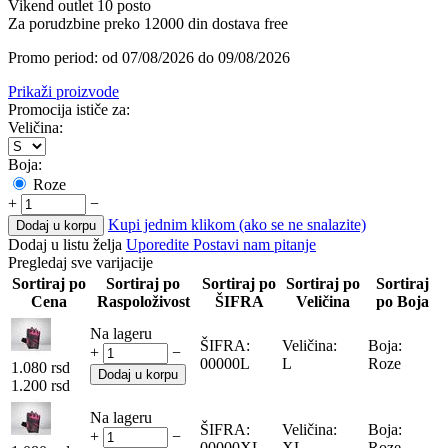
Vikend outlet 10 posto
Za porudzbine preko 12000 din dostava free
Promo period: od 07/08/2026 do 09/08/2026
Prikaži proizvode
Promocija ističe za:
Veličina:
Boja:
Roze
+
−
Kupi jednim klikom (ako se ne snalazite)
Dodaj u korpu
Dodaj u listu želja
Uporedite
Postavi nam pitanje
Pregledaj sve varijacije
Sortiraj po
Sortiraj po
Sortiraj po
Sortiraj po
Sortiraj
Cena
Raspoloživost
ŠIFRA
Veličina
po Boja
Na lageru
ŠIFRA:
Veličina:
Boja:
+
−
00000L
L
Roze
1.080
rsd
Dodaj u korpu
1.200
rsd
Na lageru
ŠIFRA:
Veličina:
Boja:
+
−
00000XL
XL
Roze