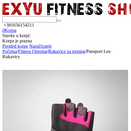
+381656154511
0
Korpa
Stavke u korpi:
Korpa je prazna
Pregled korpe
Naručivanje
Početna
/
Fitness Oprema
/
Rukavice za trening
/
Pansport Lea
Rukavice