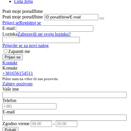
Lista želja
Prati moje porudžbine
Prati moje porudžbine
Prijavi se
Registruj se
E-mail
Lozinka
Zaboravili ste svoju lozinku?
Prijavite se za novi nalog
Zapamti me
Prijavi se
Kontakt
Kontakt
+381656154511
Pišite nam na viber ili nas pozovite.
Zahtev pozivom
Vaše ime
Telefon
E-mail
Zgodno vreme
-
Pošalji