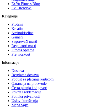
ExYu Fitness Blog
Svi Brendovi
Kategorije
Proteini
Kreatin
Aminokiseline
Gaineri
Sagorevači masti
Regulatori masti
Fitness oprema
Pre workout
Informacije
Dostava
Besplatna dostava
Popust za plaćanje karticom
Garancija na proizvode
Česta pitanja i odgovori
Povrat i reklamacije
Politika privatnosti
Uslovi korišćenja
Mapa Sajta