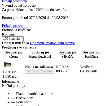
Detalji promocije
Vikend outlet 15 posto
Za porudzbine preko 12000 din dostava free
Promo period: od 07/08/2026 do 09/08/2026
Prikaži proizvode
Promocija ističe za:
Količina:
Dodaj u listu želja
Uporedite
Postavi nam pitanje
Pregledaj sve varijacije
Sortiraj po
Sortiraj po
Sortiraj po
Sortiraj po
Cena
Raspoloživost
ŠIFRA
Količina
Nema na zalihama
ŠIFRA:
Količina:
003557
120 kapsula
Nema na zalihama
1.436
rsd
1.690
rsd
Informacije
Načini plaćanja
— Platnim karticama online
— Gotovinom
— Pouzećem