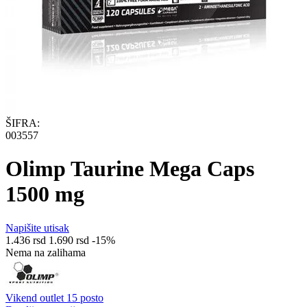
ŠIFRA:
003557
Olimp Taurine Mega Caps
1500 mg
Napišite utisak
1.436
rsd
1.690
rsd
-15%
Nema na zalihama
Vikend outlet 15 posto