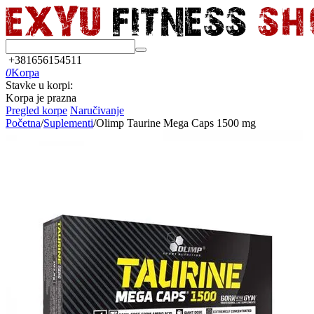
+381656154511
0
Korpa
Stavke u korpi:
Korpa je prazna
Pregled korpe
Naručivanje
Početna
/
Suplementi
/
Olimp Taurine Mega Caps 1500 mg