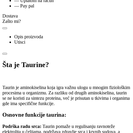
— Uplatom na račun
— Pay pal
Dostava
Zašto mi?
Opis proizvoda
Utisci
Šta je Taurine?
Taurin je aminokiselina koja igra važnu ulogu u mnogim fiziološkim
procesima u organizmu. Za razliku od drugih aminokiselina, taurin
se ne koristi za sintezu proteina, već je prisutan u tkivima i organima
gde ima specifične funkcije.
Osnovne funkcije taurina:
Podrška radu srca:
Taurin pomaže u regulisanju ravnoteže
elektrolita u ćelijama, podržava zdravlje srca i krvnih sudova, a