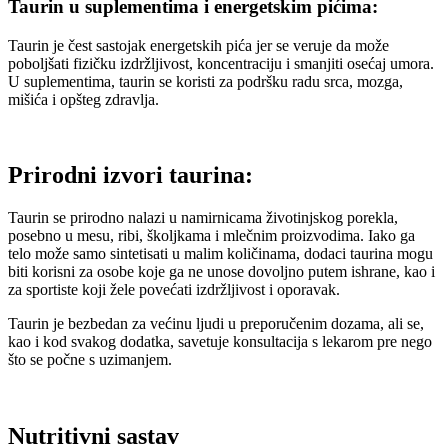
Taurin u suplementima i energetskim pićima:
Taurin je čest sastojak energetskih pića jer se veruje da može
poboljšati fizičku izdržljivost, koncentraciju i smanjiti osećaj umora.
U suplementima, taurin se koristi za podršku radu srca, mozga,
mišića i opšteg zdravlja.
Prirodni izvori taurina:
Taurin se prirodno nalazi u namirnicama životinjskog porekla,
posebno u mesu, ribi, školjkama i mlečnim proizvodima. Iako ga
telo može samo sintetisati u malim količinama, dodaci taurina mogu
biti korisni za osobe koje ga ne unose dovoljno putem ishrane, kao i
za sportiste koji žele povećati izdržljivost i oporavak.
Taurin je bezbedan za većinu ljudi u preporučenim dozama, ali se,
kao i kod svakog dodatka, savetuje konsultacija s lekarom pre nego
što se počne s uzimanjem.
Nutritivni sastav