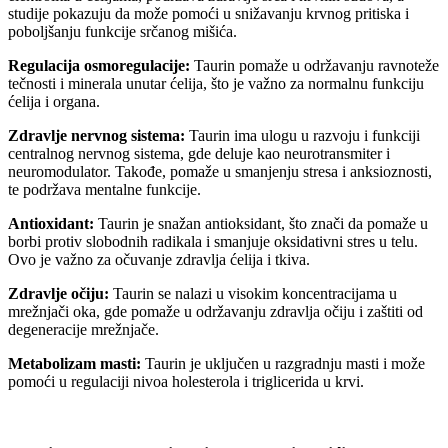
studije pokazuju da može pomoći u snižavanju krvnog pritiska i
poboljšanju funkcije srčanog mišića.
Regulacija osmoregulacije:
Taurin pomaže u održavanju ravnoteže
tečnosti i minerala unutar ćelija, što je važno za normalnu funkciju
ćelija i organa.
Zdravlje nervnog sistema:
Taurin ima ulogu u razvoju i funkciji
centralnog nervnog sistema, gde deluje kao neurotransmiter i
neuromodulator. Takođe, pomaže u smanjenju stresa i anksioznosti,
te podržava mentalne funkcije.
Antioxidant:
Taurin je snažan antioksidant, što znači da pomaže u
borbi protiv slobodnih radikala i smanjuje oksidativni stres u telu.
Ovo je važno za očuvanje zdravlja ćelija i tkiva.
Zdravlje očiju:
Taurin se nalazi u visokim koncentracijama u
mrežnjači oka, gde pomaže u održavanju zdravlja očiju i zaštiti od
degeneracije mrežnjače.
Metabolizam masti:
Taurin je uključen u razgradnju masti i može
pomoći u regulaciji nivoa holesterola i triglicerida u krvi.