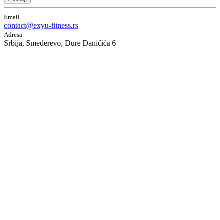
Email
contact@exyu-fitness.rs
Adresa
Srbija, Smederevo, Đure Daničića 6