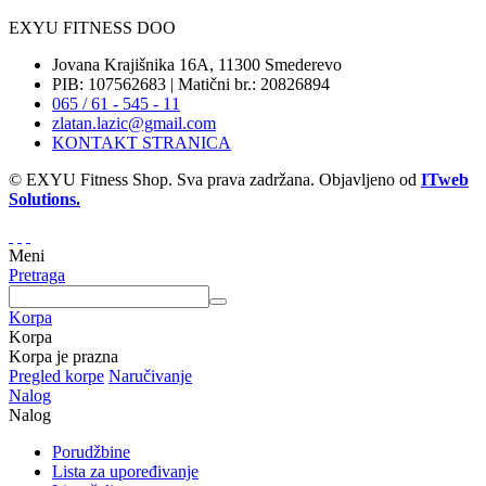
EXYU FITNESS DOO
Jovana Krajišnika 16A, 11300 Smederevo
PIB: 107562683 | Matični br.: 20826894
065 / 61 - 545 - 11
zlatan.lazic@gmail.com
KONTAKT STRANICA
© EXYU Fitness Shop. Sva prava zadržana. Objavljeno od
ITweb
Solutions.
Meni
Pretraga
Korpa
Korpa
Korpa je prazna
Pregled korpe
Naručivanje
Nalog
Nalog
Porudžbine
Lista za upoređivanje