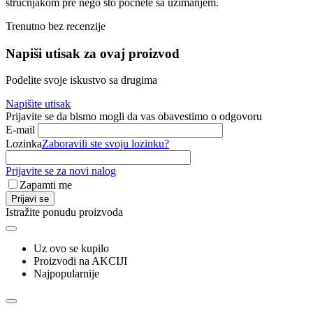
stručnjakom pre nego što počnete sa uzimanjem.
Trenutno bez recenzije
Napiši utisak za ovaj proizvod
Podelite svoje iskustvo sa drugima
Napišite utisak
Prijavite se da bismo mogli da vas obavestimo o odgovoru
E-mail
Lozinka
Zaboravili ste svoju lozinku?
Prijavite se za novi nalog
Zapamti me
Prijavi se
Istražite ponudu proizvoda
Uz ovo se kupilo
Proizvodi na AKCIJI
Najpopularnije