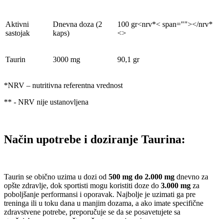
Aktivni
Dnevna doza (2
100 gr<nrv*< span=""></nrv*
sastojak
kaps)
<>
Taurin
3000 mg
90,1 gr
*NRV – nutritivna referentna vrednost
** - NRV nije ustanovljena
Način upotrebe i doziranje Taurina:
Taurin se obično uzima u dozi od
500 mg do 2.000 mg
dnevno za
opšte zdravlje, dok sportisti mogu koristiti doze do
3.000 mg
za
poboljšanje performansi i oporavak. Najbolje je uzimati ga pre
treninga ili u toku dana u manjim dozama, a ako imate specifične
zdravstvene potrebe, preporučuje se da se posavetujete sa